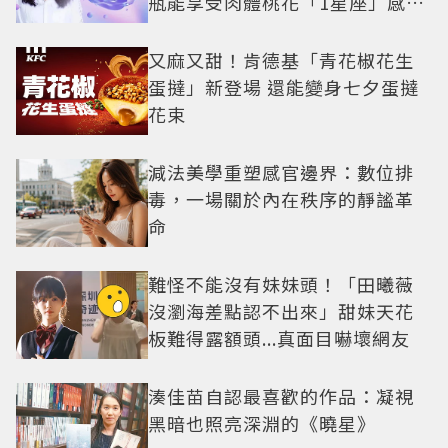
瓶能享受肉體桃花「1星座」感情
防三角關係
又麻又甜！肯德基「青花椒花生
蛋撻」新登場 還能變身七夕蛋撻
花束
減法美學重塑感官邊界：數位排
毒，一場關於內在秩序的靜謐革
命
難怪不能沒有妹妹頭！「田曦薇
沒瀏海差點認不出來」甜妹天花
板難得露額頭...真面目嚇壞網友
湊佳苗自認最喜歡的作品：凝視
黑暗也照亮深淵的《曉星》