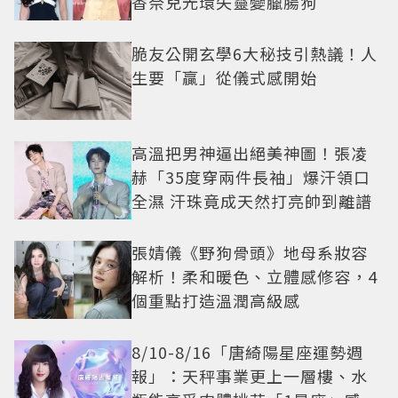
香奈兒光環失靈變臘腸狗
脆友公開玄學6大秘技引熱議！人
生要「贏」從儀式感開始
高溫把男神逼出絕美神圖！張凌
赫「35度穿兩件長袖」爆汗領口
全濕 汗珠竟成天然打亮帥到離譜
張婧儀《野狗骨頭》地母系妝容
解析！柔和暖色、立體感修容，4
個重點打造溫潤高級感
8/10-8/16「唐綺陽星座運勢週
報」：天秤事業更上一層樓、水