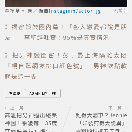
李準基。 圖／擷自
Instagram/actor_jg
6
/
6
》揭密娛樂圈內幕！「藝人戀愛都說是朋
友」 李聖經吐實：95%是真實情況
》把男神變閨密！彭于晏上海隔離太悶
「親自幫網友挑口紅色號」 男神欽點款
就是這一支
李準基
AGAIN MY LIFE
← 上一篇
下一篇 →
高溫把男神逼出絕美
難得大翻車？Jennie
神圖！張凌赫「35度
「洋裝剪裁太詭異」
穿兩件長袖」爆汗領
腿粗顯短還五五身 人