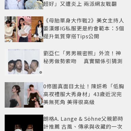
超好」又遭炎上 兩派網友戰翻
《母胎單身大作戰2》美女主持人
姜漢娜IG私服更是約會範本：5個
提升氣質穿搭Tips公開
劉亞仁「男男親密照」外流！神
秘男做勢索吻 真實關係引猜測
0修圖真面目太扯！陳妍希「低胸
高衩禮服大秀身材」43歲近況完
美無死角 美得很高級
朗格A. Lange & Söhne父親節時
計推薦 古風、傳承與收藏的一次