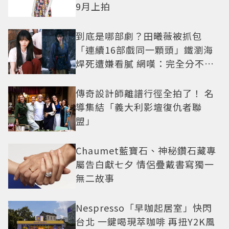
9月上拍
到底是哪部劇？田曦薇被抓包
「連續16部戲同一顆頭」鐵瀏海
焊死遭嫌看膩 網嘆：完全分不出
角色
傳奇設計師離譜行徑全拍了！ 名
導集結「義大利影壇復仇者聯
盟」
Chaumet藍寶石、神秘鑽石藏專
屬告白獻七夕 情侶疊戴書寫獨一
無二故事
Nespresso「早咖起居室」快閃
台北 一鍵喝現萃咖啡 再扭Y2K風