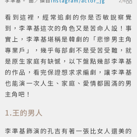
李準基。 圖／擷自
Instagram/actor_jg
2
/
6
看到這裡，經常追劇的你是否敏銳察覺
到，李準基這次的角色又是苦命人設！事
實上，李準基堪稱是韓劇的「悲慘男主角
專業戶」，幾乎每部劇不是受苦受難，就
是原生家庭有缺憾，以下盤點幾部李準基
的作品，看完保證想求求編劇，讓李準基
也能演一次人生、家庭、愛情都圓滿的男
主角吧！
1.王的男人
李準基飾演的孔吉有著一張比女人還美的