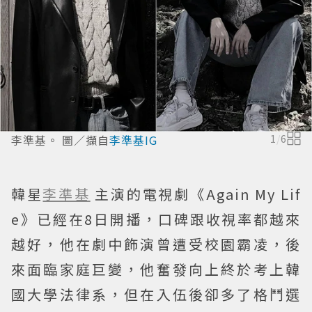
李準基。 圖／擷自
李準基IG
1
/
6
韓星
李準基
主演的電視劇《Again My Lif
e》已經在8日開播，口碑跟收視率都越來
越好，他在劇中飾演曾遭受校園霸凌，後
來面臨家庭巨變，他奮發向上終於考上韓
國大學法律系，但在入伍後卻多了格鬥選