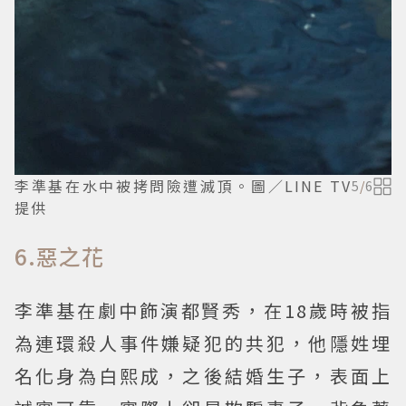
李準基在水中被拷問險遭滅頂。圖／LINE TV
5
/
6
提供
6.惡之花
李準基在劇中飾演都賢秀，在18歲時被指
為連環殺人事件嫌疑犯的共犯，他隱姓埋
名化身為白熙成，之後結婚生子，表面上