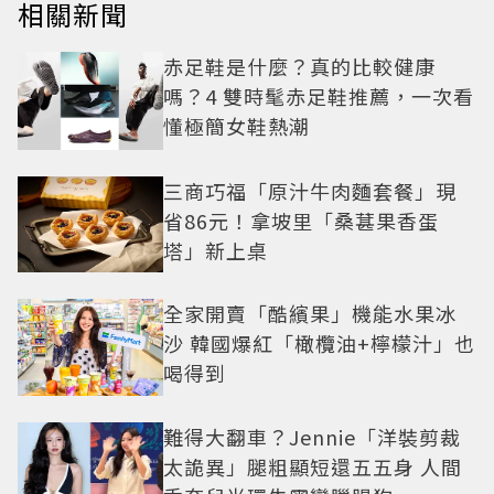
相關新聞
赤足鞋是什麼？真的比較健康
嗎？4 雙時髦赤足鞋推薦，一次看
懂極簡女鞋熱潮
三商巧福「原汁牛肉麵套餐」現
省86元！拿坡里「桑葚果香蛋
塔」新上桌
全家開賣「酷繽果」機能水果冰
沙 韓國爆紅「橄欖油+檸檬汁」也
喝得到
難得大翻車？Jennie「洋裝剪裁
太詭異」腿粗顯短還五五身 人間