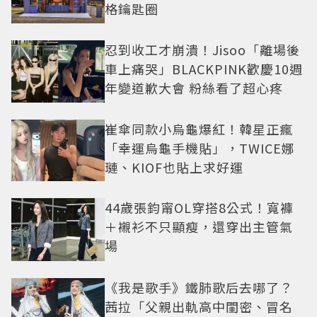
格鑰匙圈
忍到收工才崩潰！Jisoo「離場後
車上痛哭」BLACKPINK歡慶10週
年變道歉大會 粉絲看了超心疼
崔傘同款小烏龜爆紅！韓星正瘋
「幸運烏龜手機貼」，TWICE娜
璉、KIOF也貼上求好運
44歲張鈞甯OL穿搭8公式！寬褲
＋襯衫不只顯瘦，還穿出主管氣
場
《我是歌手》鐵肺歌后去哪了？
茜拉「父親出軌高中閨密、冒名