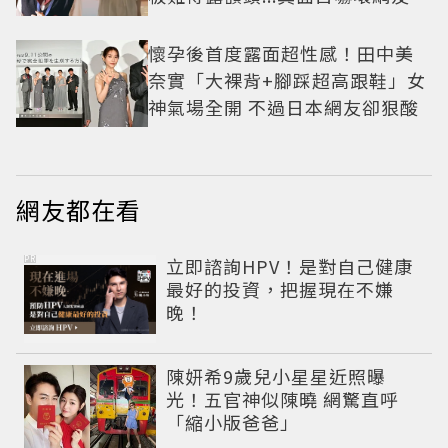
懷孕後首度露面超性感！田中美
奈實「大裸背+腳踩超高跟鞋」女
神氣場全開 不過日本網友卻狠酸
網友都在看
PR
立即諮詢HPV！是對自己健康
最好的投資，把握現在不嫌
晚！
陳妍希9歲兒小星星近照曝
光！五官神似陳曉 網驚直呼
「縮小版爸爸」