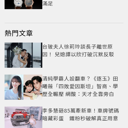
滿足
熱門文章
台玻夫人徐莉玲談長子離世原
因！ 兒媳譚以欣打破沉默反駁
清純學霸人設翻車？《逐玉》田
曦薇「四敗愛因斯坦」智商、學
歷全輾壓 網酸：天才全靠旁白
李多慧砸85萬牽新車！車牌號碼
暗藏彩蛋 鐵粉秒破解真正用意