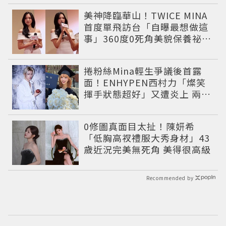
美神降臨華山！TWICE MINA
首度單飛訪台「自曝最想做這
事」360度0死角美貌保養祕訣
一次公開
捲粉絲Mina輕生爭議後首露
面！ENHYPEN西村力「燦笑
揮手狀態超好」又遭炎上 兩派
網友戰翻
0修圖真面目太扯！陳妍希
「低胸高衩禮服大秀身材」43
歲近況完美無死角 美得很高級
Recommended by