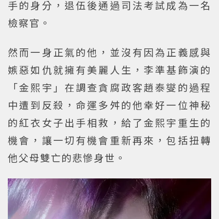
手的身分，退伍後通過司法考試成為一名
檢察官。
然而一身正氣的他，並沒有因為正義感與
嫉惡如仇就擁有美麗人生，李準基飾演的
「金熙宇」在調查貪腐政客趙泰燮的過程
中遭到反殺，命運多舛的他幸好一位神秘
的紅衣女子出手相救，給了金熙宇重生的
機會，讓一切有機會重新再來，包括扭轉
他父母雙亡的悲慘身世。