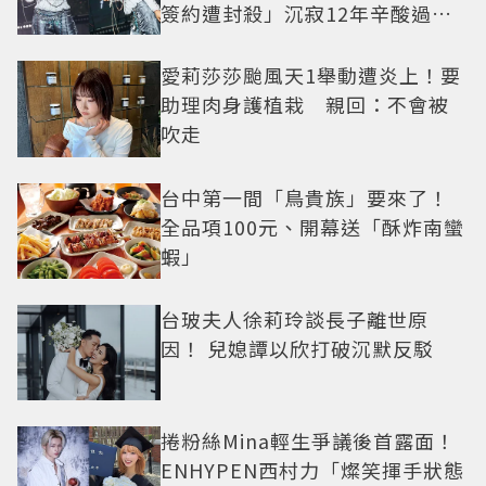
簽約遭封殺」沉寂12年辛酸過往
曝光
愛莉莎莎颱風天1舉動遭炎上！要
助理肉身護植栽 親回：不會被
吹走
台中第一間「鳥貴族」要來了！
全品項100元、開幕送「酥炸南蠻
蝦」
台玻夫人徐莉玲談長子離世原
因！ 兒媳譚以欣打破沉默反駁
捲粉絲Mina輕生爭議後首露面！
ENHYPEN西村力「燦笑揮手狀態