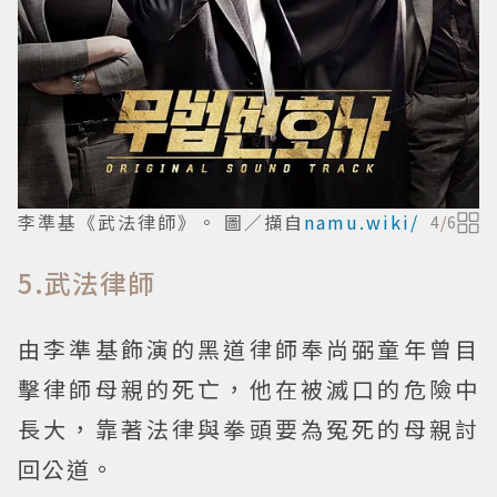
李準基《武法律師》。 圖／擷自
namu.wiki/
4
/
6
5.武法律師
由李準基飾演的黑道律師奉尚弼童年曾目
擊律師母親的死亡，他在被滅口的危險中
長大，靠著法律與拳頭要為冤死的母親討
回公道。