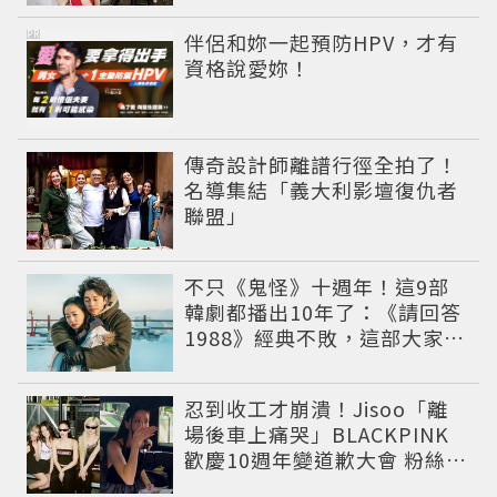
PR
伴侶和妳一起預防HPV，才有
資格說愛妳！
傳奇設計師離譜行徑全拍了！
名導集結「義大利影壇復仇者
聯盟」
不只《鬼怪》十週年！這9部
韓劇都播出10年了：《請回答
1988》經典不敗，這部大家狂
推續集
忍到收工才崩潰！Jisoo「離
場後車上痛哭」BLACKPINK
歡慶10週年變道歉大會 粉絲看
了超心疼