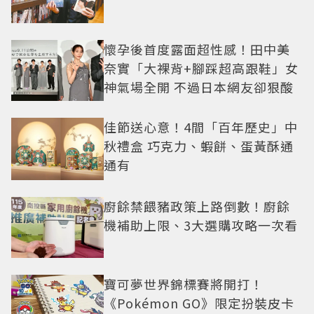
懷孕後首度露面超性感！田中美
奈實「大裸背+腳踩超高跟鞋」女
神氣場全開 不過日本網友卻狠酸
佳節送心意！4間「百年歷史」中
秋禮盒 巧克力、蝦餅、蛋黃酥通
通有
廚餘禁餵豬政策上路倒數！廚餘
機補助上限、3大選購攻略一次看
寶可夢世界錦標賽將開打！
《Pokémon GO》限定扮裝皮卡