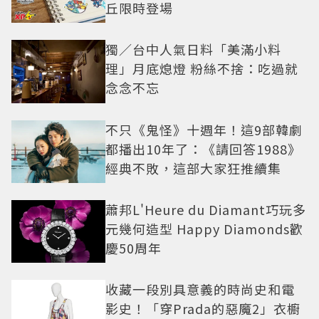
丘限時登場
獨／台中人氣日料「美滿小料
理」月底熄燈 粉絲不捨：吃過就
念念不忘
不只《鬼怪》十週年！這9部韓劇
都播出10年了：《請回答1988》
經典不敗，這部大家狂推續集
蕭邦L'Heure du Diamant巧玩多
元幾何造型 Happy Diamonds歡
慶50周年
收藏一段別具意義的時尚史和電
影史！「穿Prada的惡魔2」衣櫥