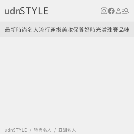
最新
時尚名人
流行穿搭
美妝保養
好時光
賞珠寶
品味
udnSTYLE
時尚名人
亞洲名人