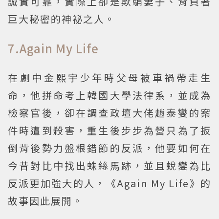
誠實可靠，實際上卻是欺騙妻子、背負著
巨大秘密的神祕之人。
7.Again My Life
在劇中金熙宇少年時父母被車禍帶走生
命，他拼命考上韓國大學法律系，並成為
檢察官後，卻在調查政壇大佬趙泰燮的案
件時遭到殺害，重生後步步為營只為了扳
倒背後勢力盤根錯節的反派，他要如何在
今昔對比中找出蛛絲馬跡，並且蛻變為比
反派更加強大的人，《Again My Life》的
故事因此展開。