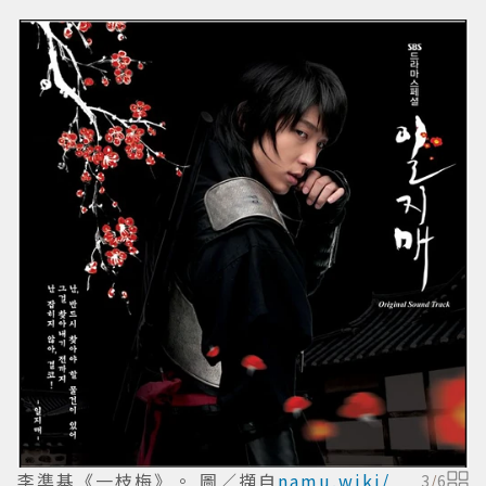
李準基《一枝梅》。 圖／擷自
namu.wiki/
3
/
6