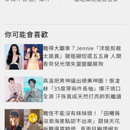
口全濕 汗珠竟成天然
間香奈兒光環失靈變
打亮帥到離譜
臘腸狗
你可能會喜歡
難得大翻車？Jennie「洋裝剪裁
太詭異」腿粗顯短還五五身 人間
香奈兒光環失靈變臘腸狗
高溫把男神逼出絕美神圖！張凌
赫「35度穿兩件長袖」爆汗領口
全濕 汗珠竟成天然打亮帥到離譜
難怪不能沒有妹妹頭！「田曦薇
沒瀏海差點認不出來」甜妹天花
板難得露額頭...真面目嚇壞網友