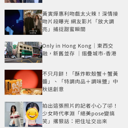
黃寅燁惠利吻戲太火辣！深情接
吻片段曝光 網友影片「放大調
亮」捕捉甜蜜瞬間
Only in Hong Kong｜東西交
融，新舊並存 ｜摺疊城市-香港
不只月餅！「酥炸軟殼蟹＋蟹黃
醬」、「特調肉品＋調味鹽」中
秋送創意
拍出這張照片的記者小心了🤣！
少女時代孝淵「絕美pose變搞
笑」撂狠話：把住址交出來