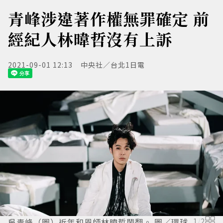
青峰涉違著作權無罪確定 前
經紀人林暐哲沒有上訴
2021-09-01 12:13
中央社／台北1日電
吳青峰（圖）近年和恩師林暐哲鬧翻。 圖／環球
1
/
2