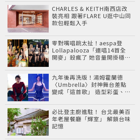
CHARLES & KEITH南西店改
裝亮相 跟著FLARE U逛中山同
款包輕鬆入手
零對嘴唱跳太扯！aespa登
Lollapalooza「連唱14首全
開麥」殺瘋了 她音量開掛穩到
像吞CD
九年後再洗版！湯姆霍蘭德
〈Umbrella〉封神舞台差點
變成「這首歌」 造型彩蛋、暖
心故事一次公開
必比登主廚進駐！ 台北最美百
年老屋餐廳「輝室」 解鎖台味
記憶