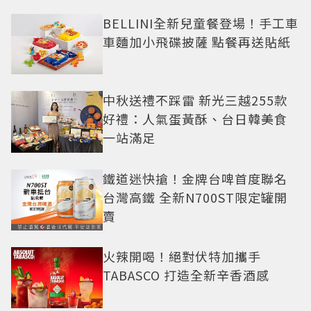
BELLINI全新兒童餐登場！手工車
車麵加小飛碟披薩 點餐再送貼紙
中秋送禮不踩雷 新光三越255款
好禮：人氣蛋黃酥、台日韓美食
一站滿足
鐵道迷快搶！金牌台啤首度聯名
台灣高鐵 全新N700ST限定罐開
賣
火辣開喝！絕對伏特加攜手
TABASCO 打造全新辛香酒感