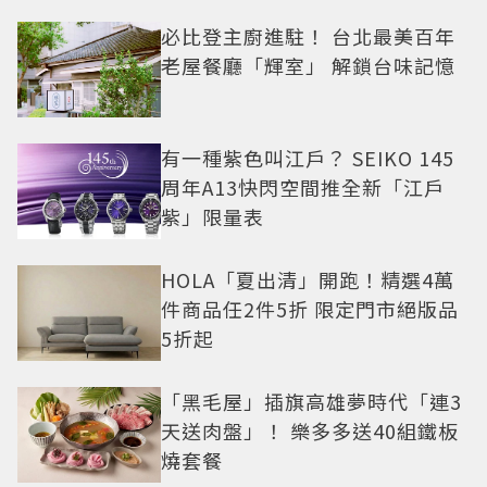
必比登主廚進駐！ 台北最美百年
老屋餐廳「輝室」 解鎖台味記憶
有一種紫色叫江戶？ SEIKO 145
周年A13快閃空間推全新「江戶
紫」限量表
HOLA「夏出清」開跑！精選4萬
件商品任2件5折 限定門市絕版品
5折起
「黑毛屋」插旗高雄夢時代「連3
天送肉盤」！ 樂多多送40組鐵板
燒套餐