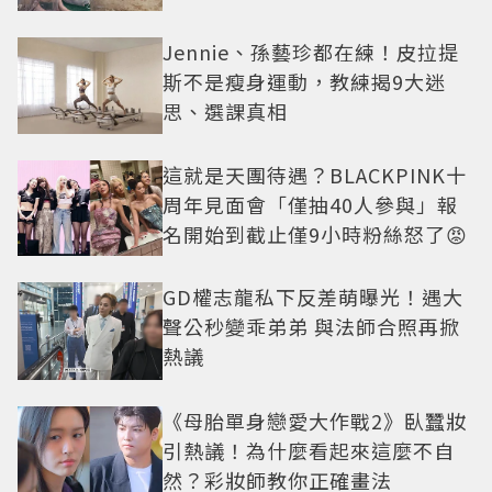
美感太仙
Jennie、孫藝珍都在練！皮拉提
斯不是瘦身運動，教練揭9大迷
思、選課真相
這就是天團待遇？BLACKPINK十
周年見面會「僅抽40人參與」報
名開始到截止僅9小時粉絲怒了😡
GD權志龍私下反差萌曝光！遇大
聲公秒變乖弟弟 與法師合照再掀
熱議
《母胎單身戀愛大作戰2》臥蠶妝
引熱議！為什麼看起來這麼不自
然？彩妝師教你正確畫法