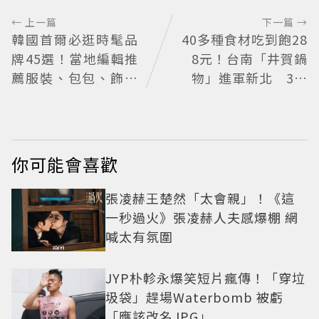
← 上一篇
下一篇 →
韓國首爾必逛時髦品
40多種食材吃到飽28
牌45選！當地編輯推
8元！台南「井賀鍋
薦服裝、包包、飾品
物」進軍新北 3人
品牌一次看
同行送肉盤
你可能會喜歡
張凌赫王楚然「太會親」！《這
一秒過火》張凌赫人夫感爆棚 網
喊太有氛圍
JYP朴軫永爆笑短片瘋傳！「穿垃
圾袋」趕場Waterbomb 被虧
「應該改名JPG」