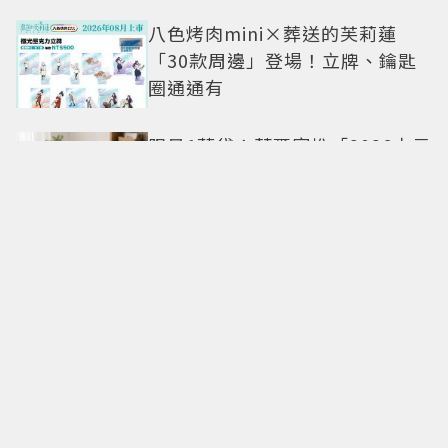
八色烤肉mini×葬送的芙莉蓮
「30款周邊」登場！立牌、鑰匙
圈通通有
限量1萬袋！萊爾富推「2026中元
普渡袋」精選12款熱銷商品一袋
搞定
命定日常包搭配零負擔
Longchamp全新Le Cadence實
現不費力的從容風格
CHARLES & KEITH南西店改裝亮
相 跟著FLARE U逛中山同款包輕
鬆入手