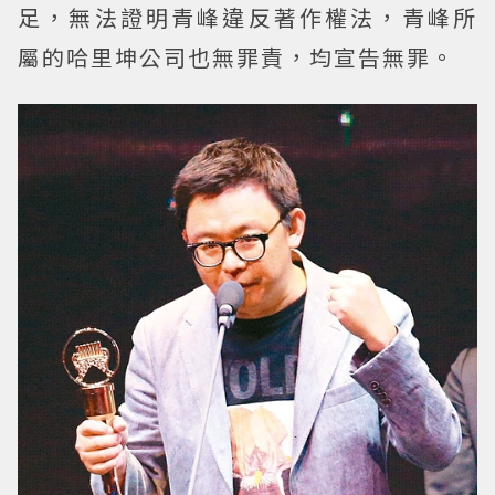
足，無法證明青峰違反著作權法，青峰所
屬的哈里坤公司也無罪責，均宣告無罪。