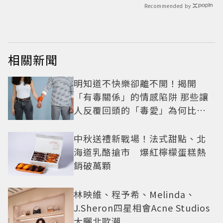
Recommended by
相關新聞
明知道不快樂卻離不開！揭開
「有毒關係」的情感陷阱 那些讓
人反覆回頭的「毒愛」為何比菸
還難戒？
中秋送禮新戰場！法式甜點、北
海道乳酪搶市 爆紅檸檬蛋糕熱
銷破萬顆
林映維、程予希、Melinda、
J.Sheron四星相會Acne Studios
大曬北歐潮