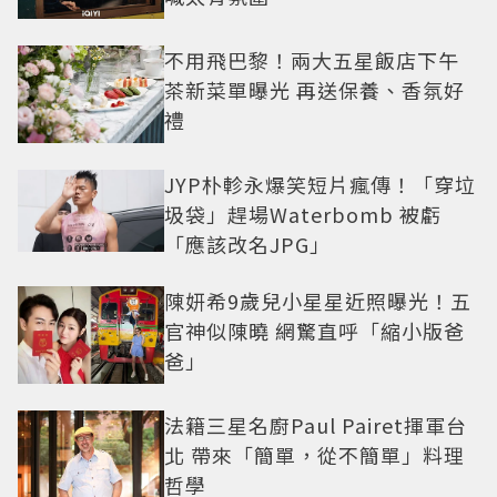
不用飛巴黎！兩大五星飯店下午
茶新菜單曝光 再送保養、香氛好
禮
JYP朴軫永爆笑短片瘋傳！「穿垃
圾袋」趕場Waterbomb 被虧
「應該改名JPG」
陳妍希9歲兒小星星近照曝光！五
官神似陳曉 網驚直呼「縮小版爸
爸」
法籍三星名廚Paul Pairet揮軍台
北 帶來「簡單，從不簡單」料理
哲學