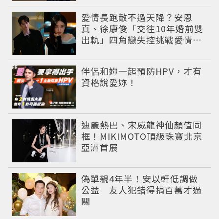
愛情長跑敵不過天降？安恩
真、徐康俊「交往10年婚前雙
出軌」四角戀失控挑戰愛情底
線
PR
伴侶和妳一起預防HPV，才有
資格說愛妳！
迪麗熱巴、宋威龍神仙顏值同
框！MIKIMOTO頂級珠寶北京
亞洲首展
偽單親4年半！安以軒低調做
公益 友人犯錯得捐百萬才過
關