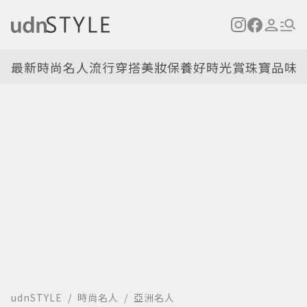
最新
時尚名人
流行穿搭
美妝保養
好時光
賞珠寶
品味
udnSTYLE
時尚名人
亞洲名人