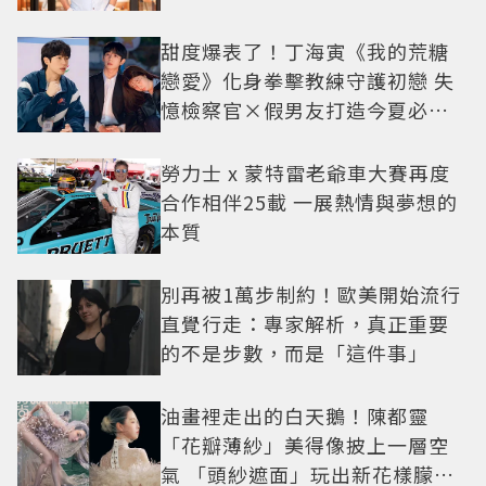
甜度爆表了！丁海寅《我的荒糖
戀愛》化身拳擊教練守護初戀 失
憶檢察官×假男友打造今夏必看
小甜劇
勞力士 x 蒙特雷老爺車大賽再度
合作相伴25載 一展熱情與夢想的
本質
別再被1萬步制約！歐美開始流行
直覺行走：專家解析，真正重要
的不是步數，而是「這件事」
油畫裡走出的白天鵝！陳都靈
「花瓣薄紗」美得像披上一層空
氣 「頭紗遮面」玩出新花樣朦朧