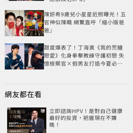
陳妍希9歲兒小星星近照曝光！五
官神似陳曉 網驚直呼「縮小版爸
爸」
甜度爆表了！丁海寅《我的荒糖
戀愛》化身拳擊教練守護初戀 失
憶檢察官×假男友打造今夏必看
小甜劇
網友都在看
PR
立即諮詢HPV！是對自己健康
最好的投資，把握現在不嫌
晚！