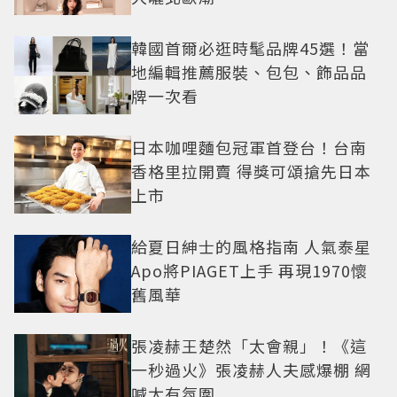
韓國首爾必逛時髦品牌45選！當
地編輯推薦服裝、包包、飾品品
牌一次看
日本咖哩麵包冠軍首登台！台南
香格里拉開賣 得獎可頌搶先日本
上市
給夏日紳士的風格指南 人氣泰星
Apo將PIAGET上手 再現1970懷
舊風華
張凌赫王楚然「太會親」！《這
一秒過火》張凌赫人夫感爆棚 網
喊太有氛圍