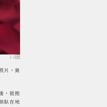
2
/
2
張照片，竟
後，就抱
n倒臥在地