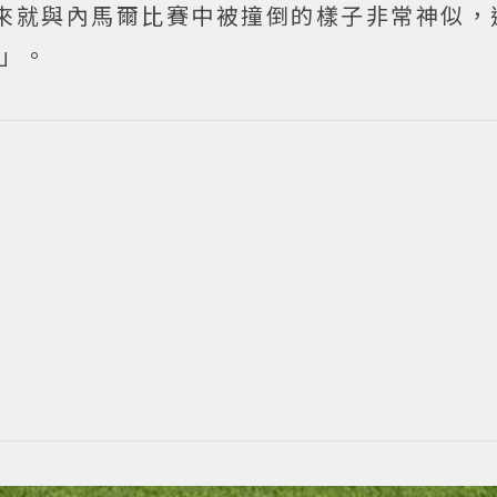
來就與內馬爾比賽中被撞倒的樣子非常神似，
哈」。