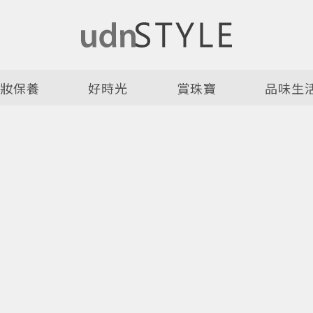
美妝保養
好時光
賞珠寶
品味生