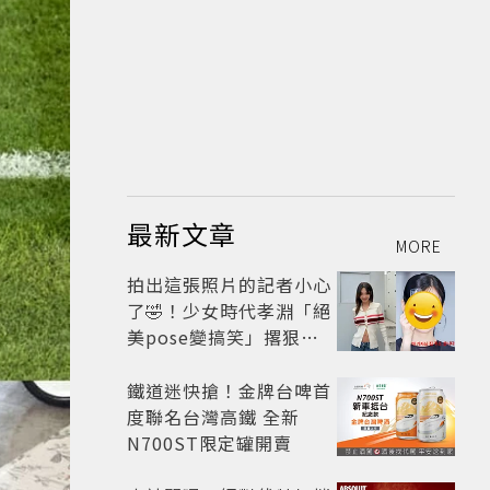
最新文章
MORE
拍出這張照片的記者小心
了🤣！少女時代孝淵「絕
美pose變搞笑」撂狠
話：把住址交出來
鐵道迷快搶！金牌台啤首
度聯名台灣高鐵 全新
N700ST限定罐開賣