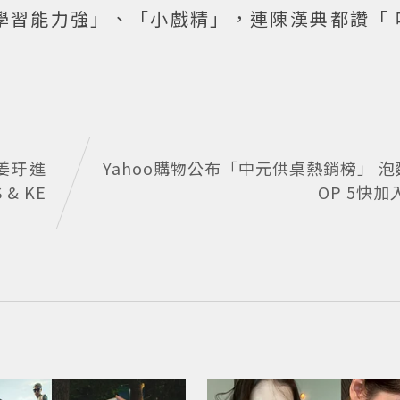
學習能力強」、「小戲精」，連陳漢典都讚「 
、姜玗進
Yahoo購物公布「中元供桌熱銷榜」 
& KE
OP 5快