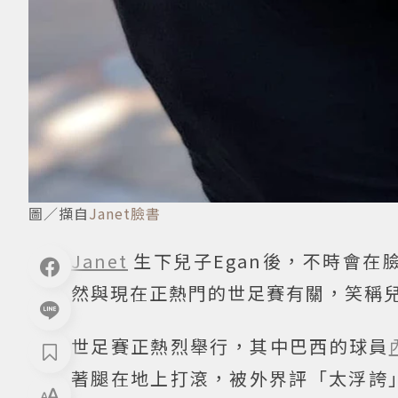
圖／擷自
Janet臉書
Janet
生下兒子Egan後，不時會在
然與現在正熱門的世足賽有關，笑稱兒子
世足賽正熱烈舉行，其中巴西的球員
著腿在地上打滾，被外界評「太浮誇」