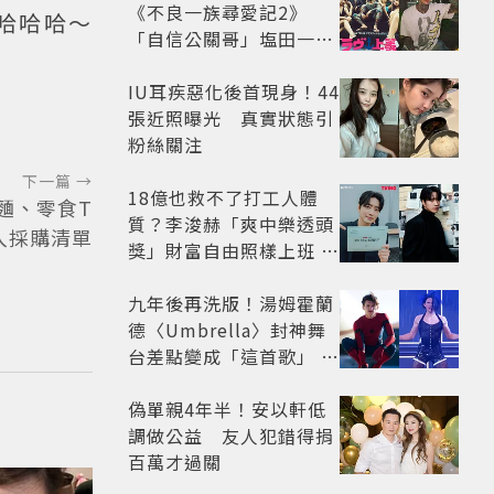
《不良一族尋愛記2》
哈哈哈～
「自信公關哥」塩田一馬
背景起底 街頭辣男翻身當
老闆
IU耳疾惡化後首現身！44
張近照曝光 真實狀態引
粉絲關注
下一篇 →
18億也救不了打工人體
泡麵、零食T
質？李浚赫「爽中樂透頭
加入採購清單
獎」財富自由照樣上班 西
裝社畜帥出新高度
九年後再洗版！湯姆霍蘭
德〈Umbrella〉封神舞
台差點變成「這首歌」 造
型彩蛋、暖心故事一次公
開
偽單親4年半！安以軒低
調做公益 友人犯錯得捐
百萬才過關