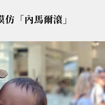
神模仿「內馬爾滾」