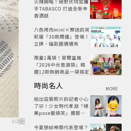
火辣開喝！絕對伏特加攜
手TABASCO 打造全新辛
香酒感
八色烤肉mini×葬送的芙
莉蓮「30款周邊」登場！
立牌、鑰匙圈通通有
限量1萬袋！萊爾富推
「2026中元普渡袋」精
選12款熱銷商品一袋搞定
時尚名人
MORE
拍出這張照片的記者小心
了🤣！少女時代孝淵「絕
美pose變搞笑」撂狠
話：把住址交出來
1
/
2
今夏戀綜神顏代表登場？