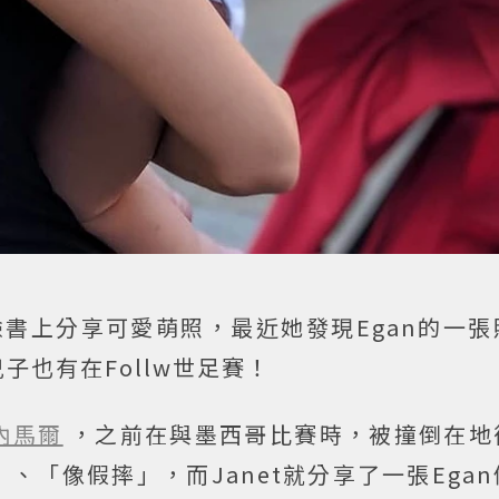
臉書上分享可愛萌照，最近她發現Egan的一
也有在Follw世足賽！
內馬爾
，之前在與墨西哥比賽時，被撞倒在地
、「像假摔」，而Janet就分享了一張Ega