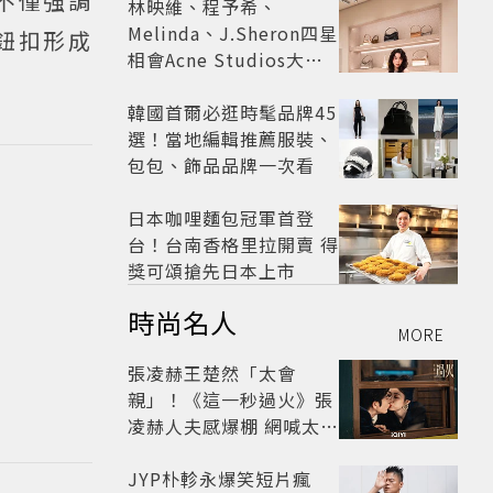
不僅強調
林映維、程予希、
Melinda、J.Sheron四星
鈕扣形成
相會Acne Studios大曬
北歐潮
韓國首爾必逛時髦品牌45
選！當地編輯推薦服裝、
包包、飾品品牌一次看
日本咖哩麵包冠軍首登
台！台南香格里拉開賣 得
獎可頌搶先日本上市
時尚名人
MORE
張凌赫王楚然「太會
親」！《這一秒過火》張
凌赫人夫感爆棚 網喊太有
氛圍
JYP朴軫永爆笑短片瘋