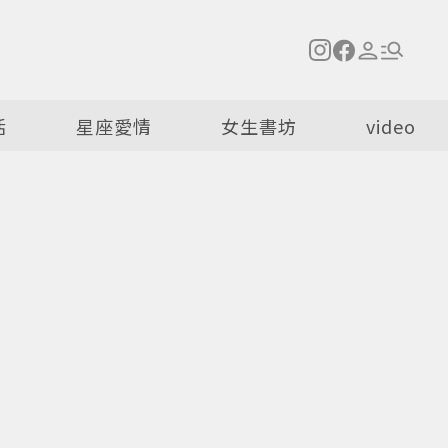
活
星座愛情
女生書坊
video