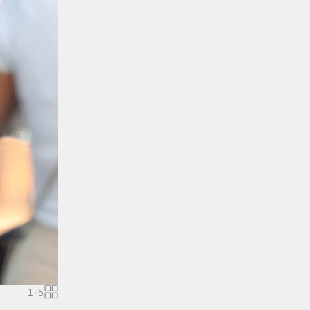
1
/
5