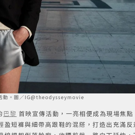
／IG@theodysseymovie
的
巴黎
首映宣傳活動，一亮相便成為現場焦點
輕盈短褲與細帶高跟鞋的混搭，打造出充滿反