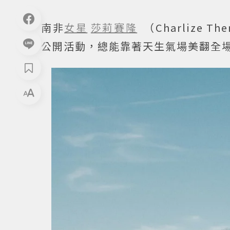
南非
女星
莎莉賽隆
（Charlize
公開活動，總能靠著天生氣場美翻全