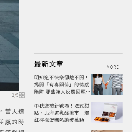
最新文章
MORE
明知道不快樂卻離不開！
揭開「有毒關係」的情感
陷阱 那些讓人反覆回頭的
2
/
5
「毒愛」為何比菸還難
戒？
中秋送禮新戰場！法式甜
。當天造
點、北海道乳酪搶市 爆
紅檸檬蛋糕熱銷破萬顆
差感的時