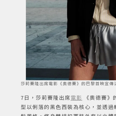
莎莉賽隆出席電影《奧德賽》的巴黎首映宣傳活動。圖
7日，莎莉賽隆出席
電影
《奧德賽》
型以俐落的黑色西裝為核心，並透過