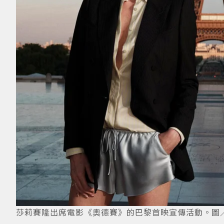
莎莉賽隆出席電影《奧德賽》的巴黎首映宣傳活動。圖／IG@