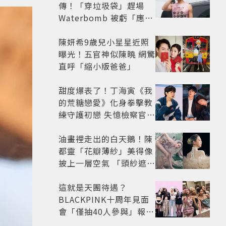
傳！「穿垃圾袋」趕場
Waterbomb 被虧「應該
改名JPG」
陳妍希9歲兒小星星近照
曝光！五官神似陳曉 網驚
直呼「縮小版爸爸」
甜度爆表了！丁海寅《我
的荒糖戀愛》化身拳擊教
練守護初戀 失憶檢察官×
假男友打造今夏必看小甜
劇
油畫裡走出的白天鵝！陳
都靈「花瓣薄紗」美得像
披上一層空氣 「頭紗遮
面」玩出新花樣朦朧美感
太仙
這就是天團待遇？
BLACKPINK十周年見面
會「僅抽40人參與」報名
開始到截止僅9小時粉絲