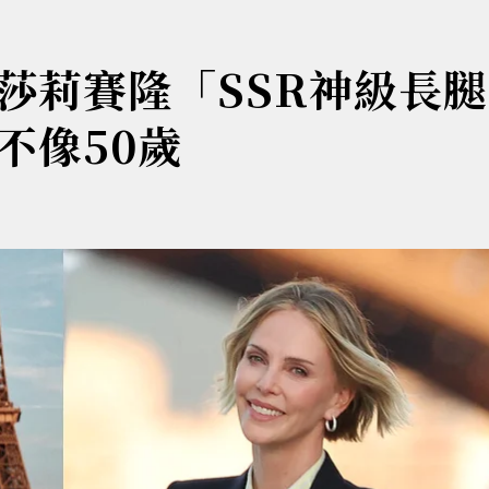
莎莉賽隆「SSR神級長
不像50歲