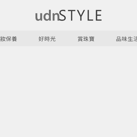
美妝保養
好時光
賞珠寶
品味生