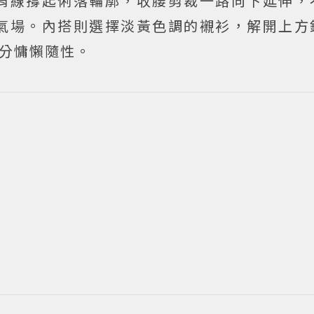
肩線撐起俐落輪廓，收腰剪裁一路向下延伸，
氣場。內搭則選擇淡黃色調的襯衫，解開上方
幾分慵懶隨性。