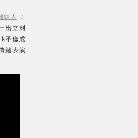
蜘蛛人
：
息一出立刻
ink不僅成
情緒表演