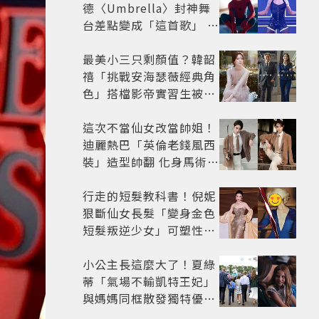
德〈Umbrella〉封神舞
台差點變成「這首歌」 造
型彩蛋、暖心故事一次公
開
最美小三只剩顏值？韓韶
禧「挑戰安海瑟薇經典角
色」搭檔影帝實習生被
嘲：看截圖就感受到演技
這次不當仙女改當帥姐！
迪麗熱巴「英倫老錢風西
裝」造型帥翻 化身馬術師
網喊：現代版李長歌
行走的短髮教科書！倪妮
狠斷仙女長髮「變身金色
短髮叛逆少女」可塑性超
強 帥氣、優雅自由切換
小公主長這麼大了！夏綠
蒂「氣場不輸凱特王妃」
與媽媽同框散發獨特優雅
氣質 網友狂讚