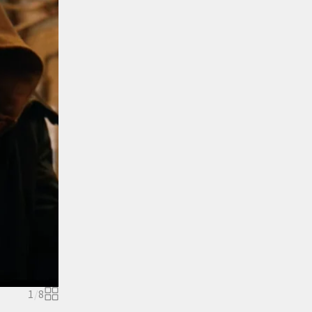
1
/
8