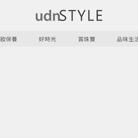
美妝保養
好時光
賞珠寶
品味生