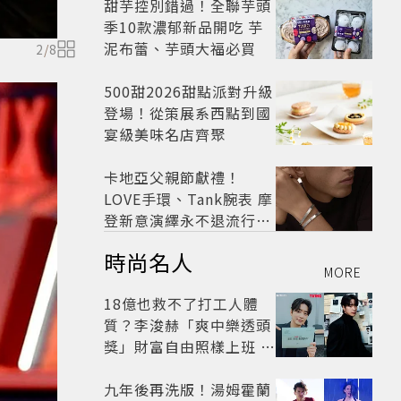
季時尚
甜芋控別錯過！全聯芋頭
季10款濃郁新品開吃 芋
泥布蕾、芋頭大福必買
2
/
8
500甜2026甜點派對升級
登場！從策展系西點到國
宴級美味名店齊聚
卡地亞父親節獻禮！
LOVE手環、Tank腕表 摩
登新意演繹永不退流行經
典
時尚名人
MORE
18億也救不了打工人體
質？李浚赫「爽中樂透頭
獎」財富自由照樣上班 西
裝社畜帥出新高度
九年後再洗版！湯姆霍蘭