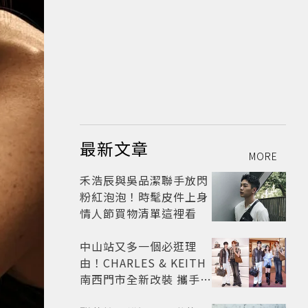
最新文章
MORE
禾浩辰與吳品潔聯手放閃
粉紅泡泡！時髦皮件上身
情人節買物清單這裡看
中山站又多一個必逛理
由！CHARLES & KEITH
南西門市全新改裝 攜手
FLARE U、程予希演繹秋