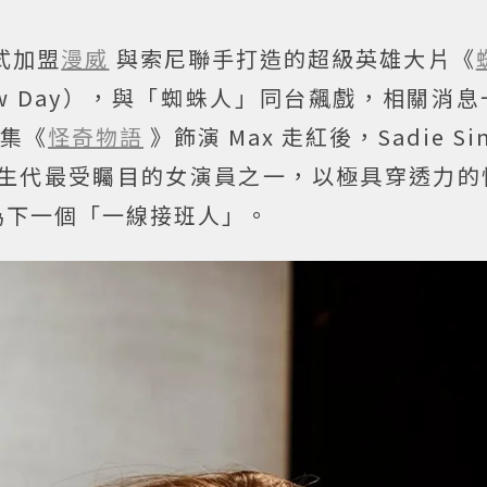
正式加盟
漫威
與索尼聯手打造的超級英雄大片《
nd New Day），與「蜘蛛人」同台飆戲，相關消
集《
怪奇物語
》飾演 Max 走紅後，Sadie S
生代最受矚目的女演員之一，以極具穿透力的
為下一個「一線接班人」。