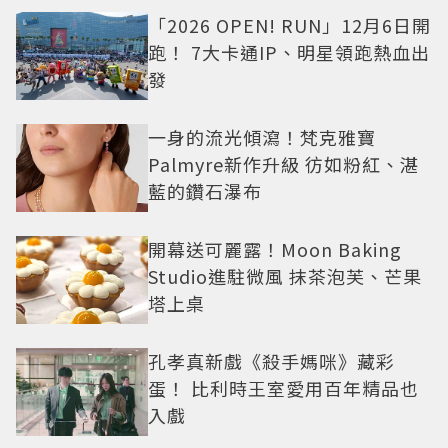
「2026 OPEN! RUN」12月6日開
跑！ 7大卡通IP、明星領跑熱血出
發
一身的流光傾瀉！梵克雅寶
Palmyre新作升級 彷如粉紅、湛
藍的鑽石瀑布
開幕送可麗露！Moon Baking
Studio進駐微風 抹茶泡芙、芒果
塔上桌
孔孝真新戲《殺手媽咪》藏彩
蛋！ 比利時王室愛用百年精品也
入戲