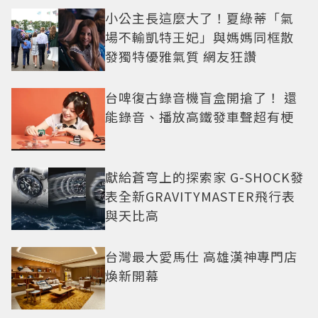
小公主長這麼大了！夏綠蒂「氣
場不輸凱特王妃」與媽媽同框散
發獨特優雅氣質 網友狂讚
台啤復古錄音機盲盒開搶了！ 還
能錄音、播放高鐵發車聲超有梗
獻給蒼穹上的探索家 G-SHOCK發
表全新GRAVITYMASTER飛行表
與天比高
台灣最大愛馬仕 高雄漢神專門店
煥新開幕