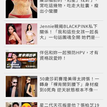
常吃這幾物，吃走大肚囊，瘦
出小蠻腰
Jennie親揭BLACKPINK私下
關係！「我和這些女孩一起長
大」一句話團魂全開 她們是彼
此最強後盾
PR
伴侶和妳一起預防HPV，才有
資格說愛妳！
50歲莎莉賽隆美得太誇張！一
轉身「裸背開到腰下」身材瘦
到0死角 逆天狀態根本不像年
過半百
星二代天花板是他？張柏芝19