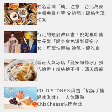
姓名音同「鮪」注意！台北萬豪
主餐免費升等 父親節加碼鮪魚現
切秀
行走的短髮教科書！倪妮狠斷仙
女長髮「變身金色短髮叛逆少
女」可塑性超強 帥氣、優雅自由
切換
新莊人氣冰店「龍安粉條冰」預
告熄燈！粉絲捨不得：晴天霹靂
COLD STONE×麻古「招牌手搖
變冰淇淋」！人氣甜點
ChizCheese快閃台北