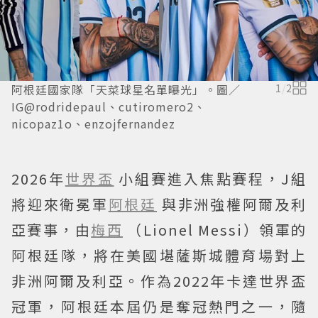
阿根廷國家隊「天菜球星名單曝光」。圖／
1
/
2
IG@rodridepaul、cutiromero2、
nicopaz1o、enzojfernandez
2026年
世界盃
小組賽進入焦點賽程，J組
將迎來衛冕軍
阿根廷
與非洲強權阿爾及利
亞賽事，由
梅西
（Lionel Messi）領軍的
阿根廷隊，將在美國堪薩斯城體育場對上
非洲阿爾及利亞。作為2022年卡達世界盃
冠軍，阿根廷本屆仍是奪冠熱門之一，隨