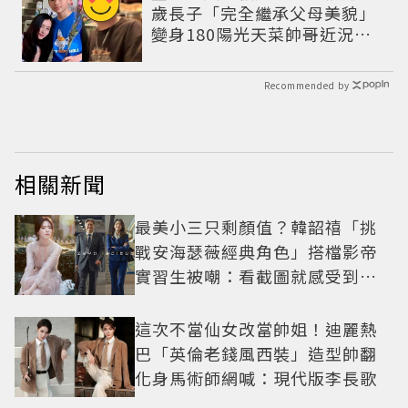
歲長子「完全繼承父母美貌」
變身180陽光天菜帥哥近況曝
光
Recommended by
相關新聞
最美小三只剩顏值？韓韶禧「挑
戰安海瑟薇經典角色」搭檔影帝
實習生被嘲：看截圖就感受到演
技
這次不當仙女改當帥姐！迪麗熱
巴「英倫老錢風西裝」造型帥翻
化身馬術師網喊：現代版李長歌