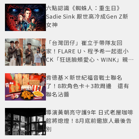
六點認識《蜘蛛人：重生日》
Sadie Sink 厭世高冷成Gen Z新
女神
「台灣囝仔」崔立于帶隊友回
家！FLARE U、程予希一起逛小
CK「狂送臉頰愛心、WINK」親曝
中山站私藏必逛名單
肯德基×新世紀福音戰士聯名
了！8款角色卡＋3款周邊 還有
聯名沾醬
導演黃朝亮守護9年 日式老屋咖啡
館將熄燈！8月底前邀旅人最後告
別