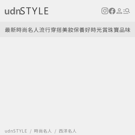
最新
時尚名人
流行穿搭
美妝保養
好時光
賞珠寶
品味
udnSTYLE
時尚名人
西洋名人