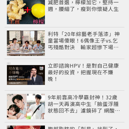
減肥首選，檸檬加它，堅持一
週，腰細了，瘦到你懷疑人生
利特「20年綜藝老手落漆」神
童當場傻眼！6偶像王子vs.乞
丐殘酷對決 輸家超慘下場出
爐
PR
立即諮詢HPV！是對自己健康
最好的投資，把握現在不嫌
晚！
9年前靠高冷學霸封神！32歲
胡一天再演高中生「臉蛋浮腫
狀態回不去」濾鏡碎了 網酸：
像教務主任
PR
腹部脂肪的「剋星」找到了，