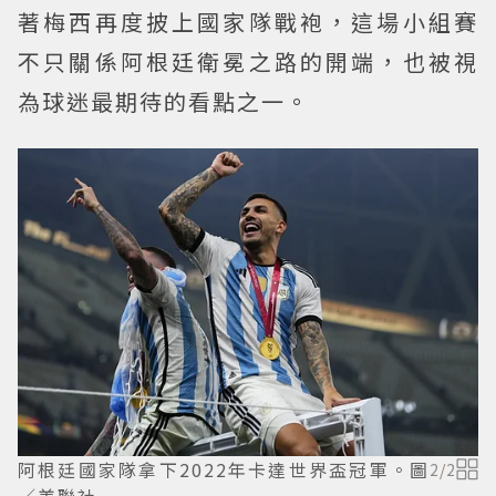
著梅西再度披上國家隊戰袍，這場小組賽
不只關係阿根廷衛冕之路的開端，也被視
為球迷最期待的看點之一。
阿根廷國家隊拿下2022年卡達世界盃冠軍。圖
2
/
2
／美聯社