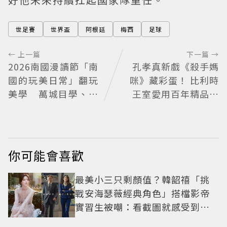
世足賽
世界盃
阿根廷
梅西
足球
← 上一篇
下一篇 →
2026南國漫讀節「南
孔孝真新戲《殺手媽
國的玩美日常」翻玩
咪》藏彩蛋！ 比利時
美學 萬城目學、妹
王室愛用百年精品也
島和世驚豔
入戲
你可能會喜歡
最美小三只剩顏值？韓韶禧「挑
戰安海瑟薇經典角色」搭檔影帝
實習生被嘲：看截圖就感受到演
技