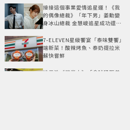
接接這個事業愛情追星運！《我
的偶像總裁》「年下男」姜勳變
身冰山總裁 金慧峻追星成功還偶
遇愛情
7-ELEVEN星級饗宴「泰味雙饗」
端新菜！酸辣烤魚、泰奶提拉米
蘇快嘗鮮
姚元浩《營業中》「拿球猛砸曾
沛慈」挨轟 陶晶瑩點出演藝圈現
實面
泰星Becky成TOD'S最新品牌大使
9月確定現身米蘭時裝周