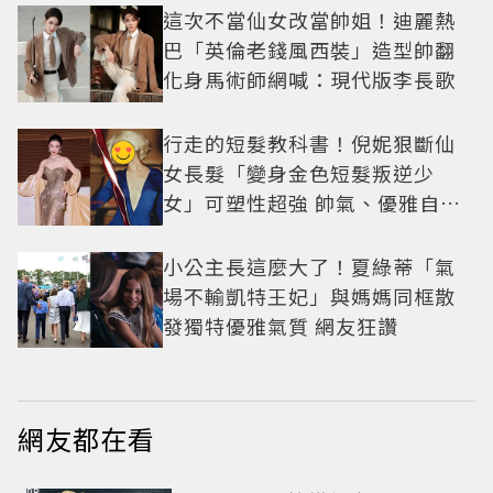
這次不當仙女改當帥姐！迪麗熱
巴「英倫老錢風西裝」造型帥翻
化身馬術師網喊：現代版李長歌
行走的短髮教科書！倪妮狠斷仙
女長髮「變身金色短髮叛逆少
女」可塑性超強 帥氣、優雅自由
切換
小公主長這麼大了！夏綠蒂「氣
場不輸凱特王妃」與媽媽同框散
發獨特優雅氣質 網友狂讚
網友都在看
PR