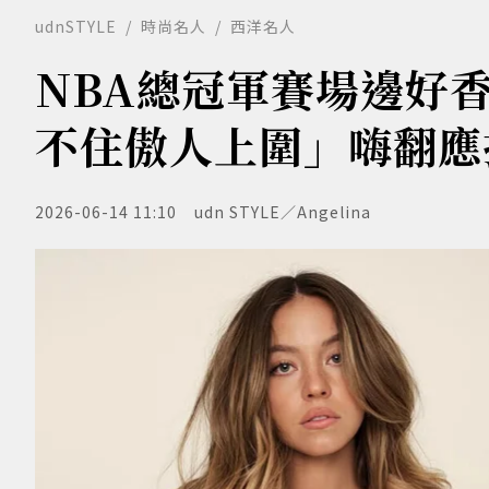
udnSTYLE
時尚名人
西洋名人
NBA總冠軍賽場邊好
不住傲人上圍」嗨翻應
2026-06-14 11:10
udn STYLE／Angelina