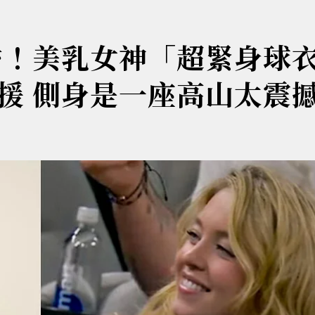
香！美乳女神「超緊身球
援 側身是一座高山太震