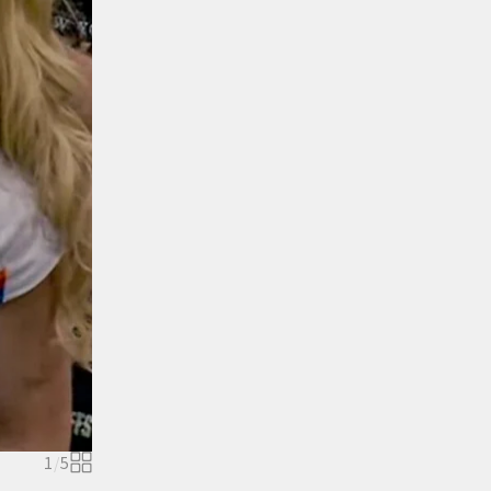
1
/
5