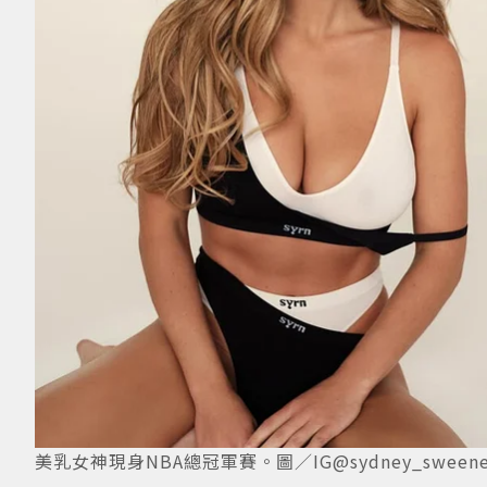
美乳女神現身NBA總冠軍賽。圖／IG@sydney_sweene