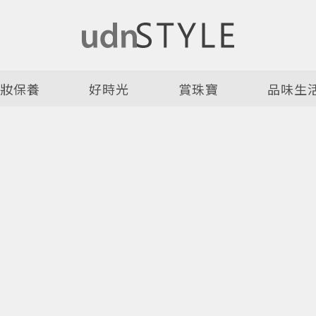
美妝保養
好時光
賞珠寶
品味生