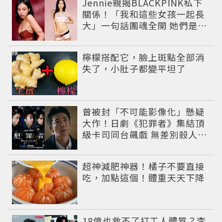
Jennie親揭BLACKPINK私下
關係！「我和這些女孩一起長
大」一句話團魂全開 她們是彼
此最強後盾
PR
檸檬搭配它，臉上斑點全部消
失了，小肚子都變平坦了
曾被封「不可能影像化」懸疑
大作！日劇《犯罪者》集結頂
級卡司同台飆戲 無差別殺人案
捲出政商黑幕
PR
超神減肥神器！橘子不要直接
吃，加點這個！體重天天下降
18億也救不了打工人體質？李