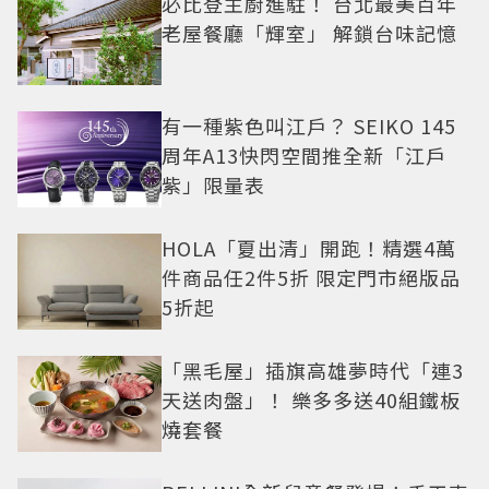
必比登主廚進駐！ 台北最美百年
老屋餐廳「輝室」 解鎖台味記憶
有一種紫色叫江戶？ SEIKO 145
周年A13快閃空間推全新「江戶
紫」限量表
HOLA「夏出清」開跑！精選4萬
件商品任2件5折 限定門市絕版品
5折起
「黑毛屋」插旗高雄夢時代「連3
天送肉盤」！ 樂多多送40組鐵板
燒套餐