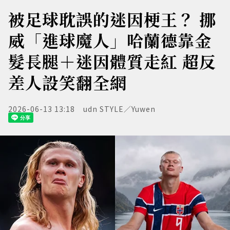
被足球耽誤的迷因梗王？ 挪
威「進球魔人」哈蘭德靠金
髮長腿＋迷因體質走紅 超反
差人設笑翻全網
2026-06-13 13:18
udn STYLE／Yuwen