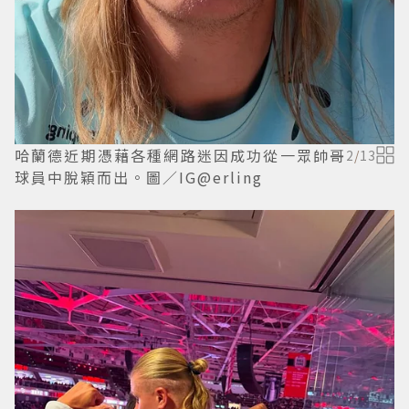
哈蘭德近期憑藉各種網路迷因成功從一眾帥哥
2
/
13
球員中脫穎而出。圖／IG@erling