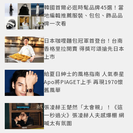
韓國首爾必逛時髦品牌45選！當
地編輯推薦服裝、包包、飾品品
牌一次看
日本咖哩麵包冠軍首登台！台南
香格里拉開賣 得獎可頌搶先日本
上市
給夏日紳士的風格指南 人氣泰星
Apo將PIAGET上手 再現1970懷
舊風華
張凌赫王楚然「太會親」！《這
一秒過火》張凌赫人夫感爆棚 網
喊太有氛圍