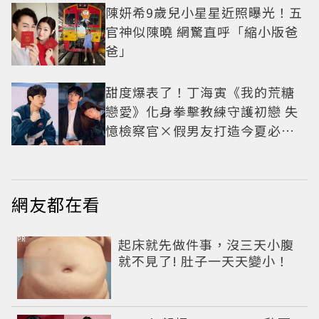
陳妍希9歲兒小星星近照曝光！五
官神似陳曉 網驚直呼「縮小版爸
爸」
甜度爆表了！丁海寅《我的荒糖
戀愛》化身拳擊教練守護初戀 失
憶檢察官×假男友打造今夏必看
小甜劇
網友都在看
PR
起床就先做件事，沒三天小腹
就不見了! 肚子一天天變小！