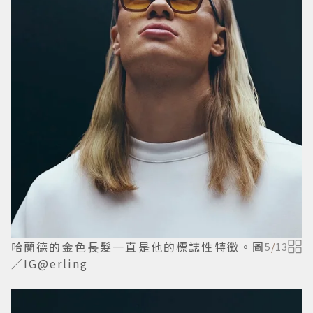
哈蘭德的金色長髮一直是他的標誌性特徵。圖
5
/
13
／IG@erling