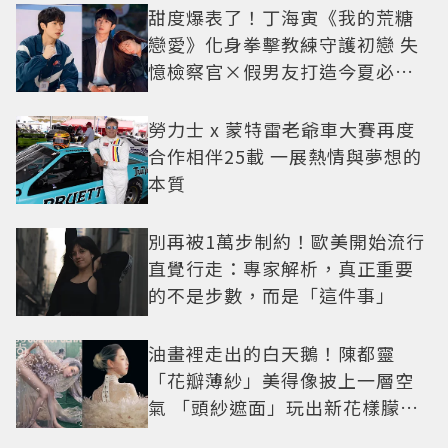
甜度爆表了！丁海寅《我的荒糖
戀愛》化身拳擊教練守護初戀 失
憶檢察官×假男友打造今夏必看
小甜劇
勞力士 x 蒙特雷老爺車大賽再度
合作相伴25載 一展熱情與夢想的
本質
別再被1萬步制約！歐美開始流行
直覺行走：專家解析，真正重要
的不是步數，而是「這件事」
油畫裡走出的白天鵝！陳都靈
「花瓣薄紗」美得像披上一層空
氣 「頭紗遮面」玩出新花樣朦朧
美感太仙