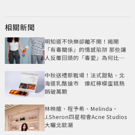
相關新聞
明知道不快樂卻離不開！揭開
「有毒關係」的情感陷阱 那些讓
人反覆回頭的「毒愛」為何比菸
還難戒？
中秋送禮新戰場！法式甜點、北
海道乳酪搶市 爆紅檸檬蛋糕熱
銷破萬顆
林映維、程予希、Melinda、
J.Sheron四星相會Acne Studios
大曬北歐潮