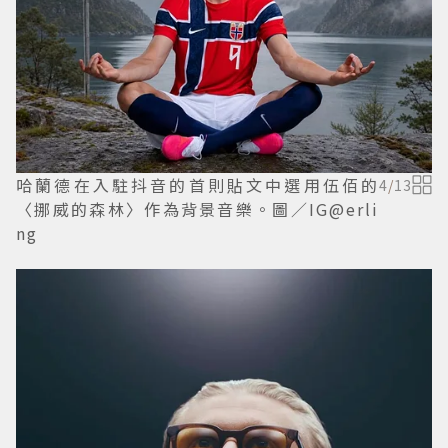
哈蘭德在入駐抖音的首則貼文中選用伍佰的
4
/
13
〈挪威的森林〉作為背景音樂。圖／IG@erli
ng