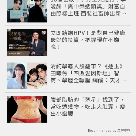
浚赫「爽中樂透頭獎」財富自
由照樣上班 西裝社畜帥出新高
度
PR
立即諮詢HPV！是對自己健康
最好的投資，把握現在不嫌
晚！
清純學霸人設翻車？《逐玉》
田曦薇「四敗愛因斯坦」智
商、學歷全輾壓 網酸：天才全
靠旁白
PR
腹部脂肪的「剋星」找到了，
常吃這幾物，吃走大肚囊，瘦
出小蠻腰
Recommended by