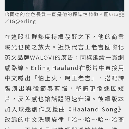
哈蘭德的金色長髮一直是他的標誌性特徵。圖
6
/
13
／IG@erling
在這股社群熱度持續發酵之下，他的商業
曝光也隨之放大。近期代言王老吉國際化
英文品牌WALOVI的廣告，同樣延續一貫網
感路線。Erling Haaland在影片中直接用
中文喊出「怕上火，喝王老吉」，搭配誇
張演出與強節奏剪輯，整體更像迷因短
片，反差感也讓話題迅速升溫。後續版本
加入球迷創作應援曲《Haaland Song》
改編的中文洗腦旋律「哈～哈～哈～哈蘭