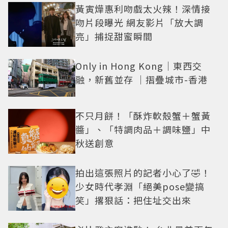
黃寅燁惠利吻戲太火辣！深情接
吻片段曝光 網友影片「放大調
亮」捕捉甜蜜瞬間
Only in Hong Kong｜東西交
融，新舊並存 ｜摺疊城市-香港
不只月餅！「酥炸軟殼蟹＋蟹黃
醬」、「特調肉品＋調味鹽」中
秋送創意
拍出這張照片的記者小心了🤣！
少女時代孝淵「絕美pose變搞
笑」撂狠話：把住址交出來