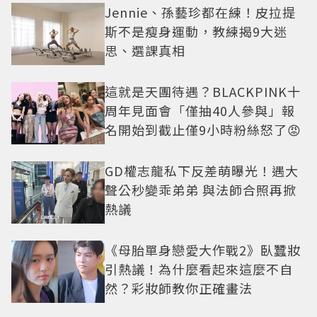
Jennie、孫藝珍都在練！皮拉提
斯不是瘦身運動，教練揭9大迷
思、選課真相
這就是天團待遇？BLACKPINK十
周年見面會「僅抽40人參與」報
名開始到截止僅9小時粉絲怒了😡
GD權志龍私下反差萌曝光！遇大
聲公秒變乖弟弟 與法師合照再掀
熱議
《母胎單身戀愛大作戰2》臥蠶妝
引熱議！為什麼看起來這麼不自
然？彩妝師教你正確畫法