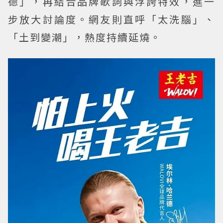
德」，再結合品牌歌詞與浮誇特效，進一
步放大討論度。網友則直呼「太洗腦」、
「土到變潮」，熱度持續延燒。