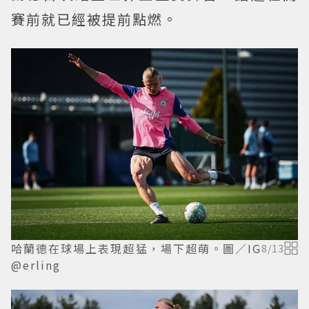
賽前就已經被提前點燃。
哈蘭德在球場上表現超猛，場下超萌。圖／IG
8
/
13
@erling