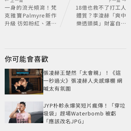
← 上一篇
下一篇 →
一身的流光傾瀉！梵
18億也救不了打工人
克雅寶Palmyre新作
體質？李浚赫「爽中
升級 彷如粉紅、湛藍
樂透頭獎」財富自由
的鑽石瀑布
照樣上班 西裝社畜帥
出新高度
你可能會喜歡
張凌赫王楚然「太會親」！《這
一秒過火》張凌赫人夫感爆棚 網
喊太有氛圍
JYP朴軫永爆笑短片瘋傳！「穿垃
圾袋」趕場Waterbomb 被虧
「應該改名JPG」