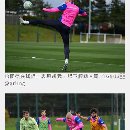
哈蘭德在球場上表現超猛，場下超萌。圖／IG
9
/
13
@erling