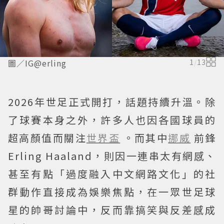
圖／IG@erling
1
/
13
2026年世足正式開打，話題持續升溫。除
了球賽本身之外，許多人也因各國球員的
超高顏值而關注
世界盃
。而其中
挪威
前鋒
Erling Haaland，則因一連串太有網感、
甚至有點「過度融入中文網路文化」的社
群動作直接成為娛樂焦點，在一眾世足球
星的帥哥討論中，反而靠搞笑與反差感成