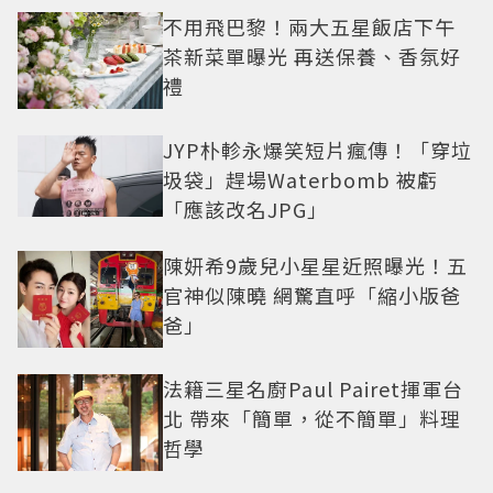
不用飛巴黎！兩大五星飯店下午
茶新菜單曝光 再送保養、香氛好
禮
JYP朴軫永爆笑短片瘋傳！「穿垃
圾袋」趕場Waterbomb 被虧
「應該改名JPG」
陳妍希9歲兒小星星近照曝光！五
官神似陳曉 網驚直呼「縮小版爸
爸」
法籍三星名廚Paul Pairet揮軍台
北 帶來「簡單，從不簡單」料理
哲學