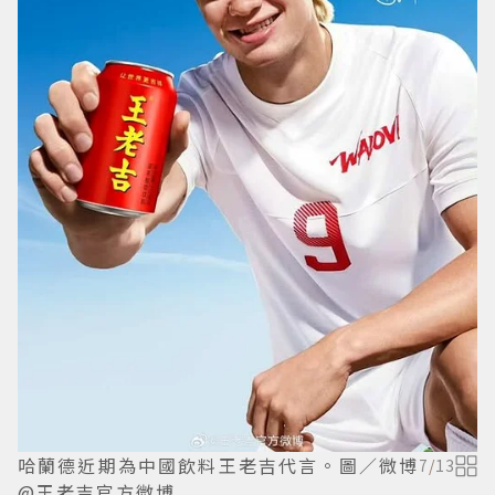
哈蘭德近期為中國飲料王老吉代言。圖／微博
7
/
13
@王老吉官方微博