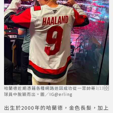
哈蘭德近期憑藉各種網路迷因成功從一眾帥哥
3
/
13
球員中脫穎而出。圖／IG@erling
出生於2000年的哈蘭德，金色長髮，加上