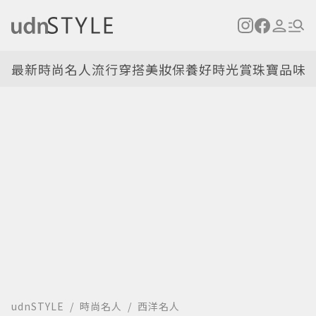
最新
時尚名人
流行穿搭
美妝保養
好時光
賞珠寶
品味
udnSTYLE
時尚名人
西洋名人