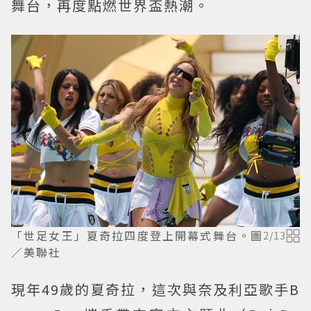
舞台，再度點燃世界盃熱潮。
「世足女王」夏奇拉四度登上開幕式舞台。圖
2
/
13
／美聯社
現年49歲的夏奇拉，這次與奈及利亞歌手B