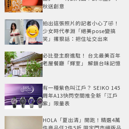
秋送創意
拍出這張照片的記者小心了🤣！
少女時代孝淵「絕美pose變搞
笑」撂狠話：把住址交出來
必比登主廚進駐！ 台北最美百年
老屋餐廳「輝室」 解鎖台味記憶
有一種紫色叫江戶？ SEIKO 145
周年A13快閃空間推全新「江戶
紫」限量表
HOLA「夏出清」開跑！精選4萬
件商品任2件5折 限定門市絕版品