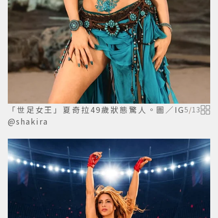
「世足女王」夏奇拉49歲狀態驚人。圖／IG
5
/
13
@shakira