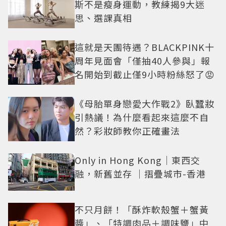
斯不是瘦身運動，教練揭9大迷
思、選課真相
這就是天團待遇？BLACKPINK十
周年見面會「僅抽40人參與」報
名開始到截止僅9小時粉絲怒了😡
《母胎單身戀愛大作戰2》臥蠶妝
引熱議！為什麼看起來這麼不自
然？彩妝師教你正確畫法
Only in Hong Kong｜東西交
融，新舊並存 ｜摺疊城市-香港
不只月餅！「酥炸軟殼蟹＋蟹黃
醬」、「特調肉品＋調味鹽」中