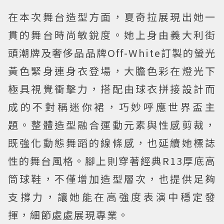
在本次舞台造型方面，夏奇拉展現出她一
貫的舞台時尚敏銳度。她上身由義大利街
頭潮牌及奢侈品品牌Off-White訂製的螢光
黃色緊身連身衣登場，大膽色彩在燈光下
極具視覺衝擊力，搭配由球衣拼接設計而
成的不對稱迷你裙，巧妙呼應世界盃主
題。整體造型融合運動元素與性感剪裁，
既強化動態舞蹈的線條感，也延續她標誌
性的舞台風格。腳上則穿著經典R13厚底高
筒球鞋，不僅增加造型層次，也提供足夠
支撐力，讓她能在高強度表演中穩定發
揮，細節處處展現專業。