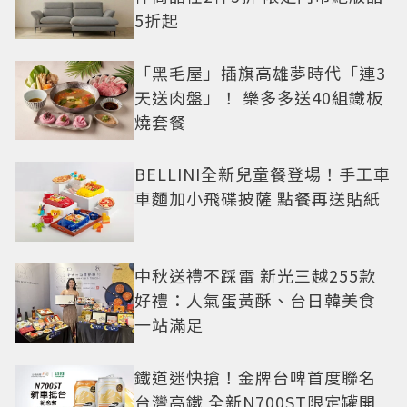
5折起
「黑毛屋」插旗高雄夢時代「連3
天送肉盤」！ 樂多多送40組鐵板
燒套餐
BELLINI全新兒童餐登場！手工車
車麵加小飛碟披薩 點餐再送貼紙
中秋送禮不踩雷 新光三越255款
好禮：人氣蛋黃酥、台日韓美食
一站滿足
鐵道迷快搶！金牌台啤首度聯名
台灣高鐵 全新N700ST限定罐開