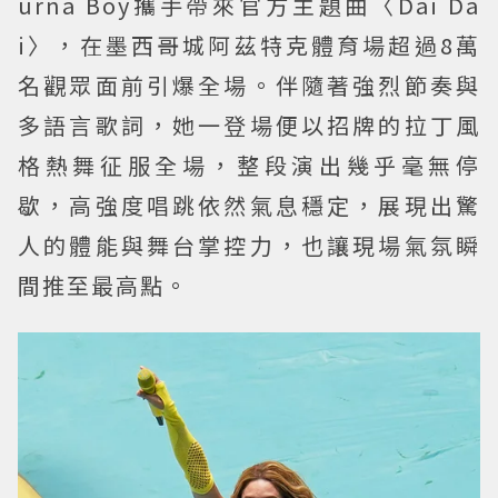
urna Boy攜手帶來官方主題曲〈Dai Da
i〉，在墨西哥城阿茲特克體育場超過8萬
名觀眾面前引爆全場。伴隨著強烈節奏與
多語言歌詞，她一登場便以招牌的拉丁風
格熱舞征服全場，整段演出幾乎毫無停
歇，高強度唱跳依然氣息穩定，展現出驚
人的體能與舞台掌控力，也讓現場氣氛瞬
間推至最高點。