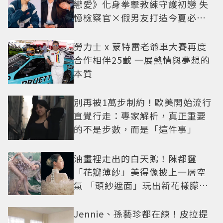
戀愛》化身拳擊教練守護初戀 失
憶檢察官×假男友打造今夏必看
小甜劇
勞力士 x 蒙特雷老爺車大賽再度
合作相伴25載 一展熱情與夢想的
本質
別再被1萬步制約！歐美開始流行
直覺行走：專家解析，真正重要
的不是步數，而是「這件事」
油畫裡走出的白天鵝！陳都靈
「花瓣薄紗」美得像披上一層空
氣 「頭紗遮面」玩出新花樣朦朧
美感太仙
Jennie、孫藝珍都在練！皮拉提