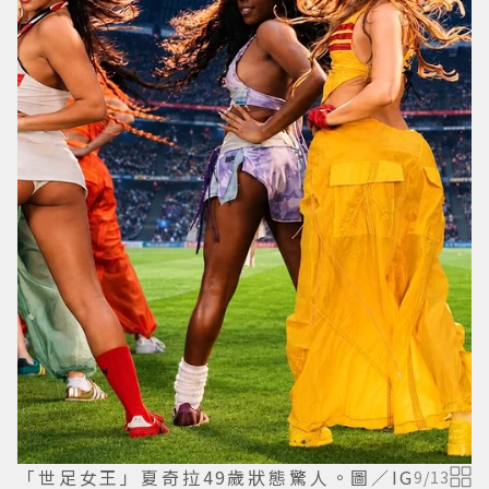
「世足女王」夏奇拉49歲狀態驚人。圖／IG
9
/
13