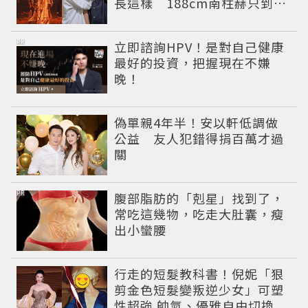
長這樣 188cm南柱赫只到他
胸口
PR
立即諮詢HPV！是對自己健康
最好的投資，把握現在不嫌
晚！
偽單親4年半！安以軒低調做
公益 友人犯錯得捐百萬才過
關
PR
腹部脂肪的「剋星」找到了，
常吃這幾物，吃走大肚囊，瘦
出小蠻腰
行走的短髮教科書！倪妮「狠
剪金色短髮變叛逆少女」可塑
性超強 帥氣、優雅自由切換