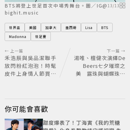
BTS將登上世足首次中場秀舞台。圖／IG@
13
/
13
bighit.music
世界盃
美國
加拿大
墨西哥
Lisa
BTS
Madonna
世足賽
← 上一篇
下一篇 →
禾浩辰與吳品潔聯手
湯唯、檀健次演繹De
放閃粉紅泡泡！時髦
Beers七夕璀璨之
皮件上身情人節買物
美 露珠與蝴蝶珠寶
清單這裡看
藏浪漫寓意
你可能會喜歡
甜度爆表了！丁海寅《我的荒糖