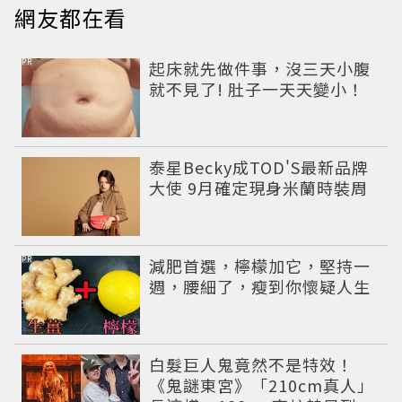
網友都在看
PR
起床就先做件事，沒三天小腹
就不見了! 肚子一天天變小！
泰星Becky成TOD'S最新品牌
大使 9月確定現身米蘭時裝周
PR
減肥首選，檸檬加它，堅持一
週，腰細了，瘦到你懷疑人生
白髮巨人鬼竟然不是特效！
《鬼謎東宮》「210cm真人」