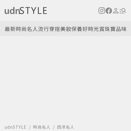
最新
時尚名人
流行穿搭
美妝保養
好時光
賞珠寶
品味
udnSTYLE
時尚名人
西洋名人