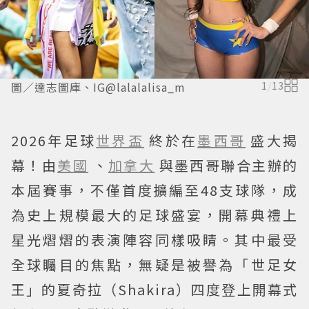
圖／達志圖庫、IG@lalalalisa_m
1
/
13
2026年足球
世界盃
終於在
墨西哥
盛大揭
幕！由
美國
、
加拿大
與墨西哥聯合主辦的
本屆賽事，不僅首度擴編至48支球隊，成
為史上規模最大的足球盛宴，開幕典禮上
星光熠熠的表演陣容同樣吸睛。其中最受
全球矚目的焦點，無疑是被譽為「世足女
王」的夏奇拉（Shakira）四度登上開幕式