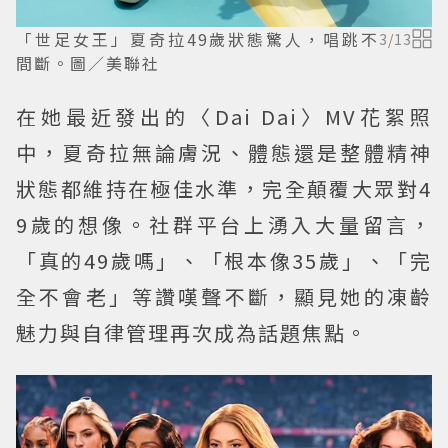
「世足女王」夏奇拉49歲狀態驚人，唱跳不
3
/
13
間斷。圖／美聯社
在她最近發出的〈Dai Dai〉MV花絮照
中，夏奇拉無論膚況、體態還是整體精神
狀態都維持在極佳水準，完全顛覆大眾對4
9歲的想像。社群平台上湧入大量留言，
「真的49歲嗎」、「根本像35歲」、「完
全不會老」等讚嘆聲不斷，顯見她的凍齡
魅力與自律管理再次成為話題焦點。