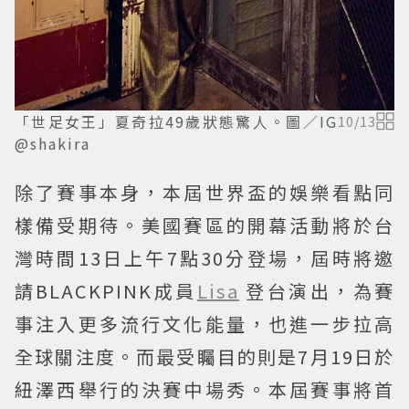
「世足女王」夏奇拉49歲狀態驚人。圖／IG
10
/
13
@shakira
除了賽事本身，本屆世界盃的娛樂看點同
樣備受期待。美國賽區的開幕活動將於台
灣時間13日上午7點30分登場，屆時將邀
請BLACKPINK成員
Lisa
登台演出，為賽
事注入更多流行文化能量，也進一步拉高
全球關注度。而最受矚目的則是7月19日於
紐澤西舉行的決賽中場秀。本屆賽事將首