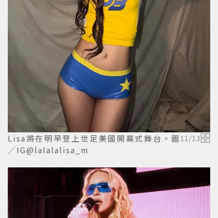
Lisa將在明早登上世足美國開幕式舞台。圖
11
/
13
／IG@lalalalisa_m