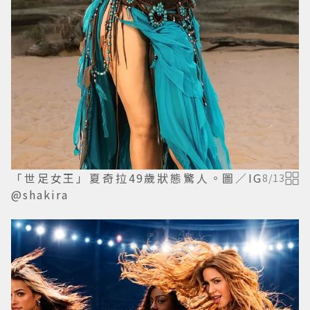
「世足女王」夏奇拉49歲狀態驚人。圖／IG
8
/
13
@shakira