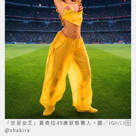
「世足女王」夏奇拉49歲狀態驚人。圖／IG
6
/
13
@shakira