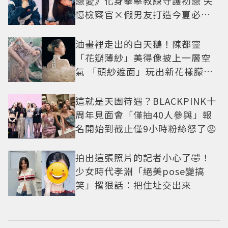
戀愛》化身拳擊教練守護初戀 失
憶檢察官×假男友打造今夏必看
小甜劇
油畫裡走出的白天鵝！陳都靈
「花瓣薄紗」美得像披上一層空
氣 「頭紗遮面」玩出新花樣朦朧
美感太仙
這就是天團待遇？BLACKPINK十
周年見面會「僅抽40人參與」報
名開始到截止僅9小時粉絲怒了😡
拍出這張照片的記者小心了🤣！
少女時代孝淵「絕美pose變搞
笑」撂狠話：把住址交出來