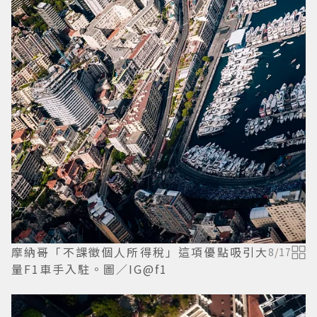
摩納哥「不課徵個人所得稅」這項優點吸引大
8
/
17
量F1車手入駐。圖／IG@f1