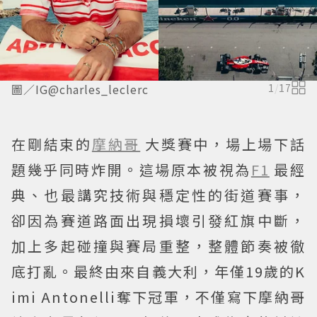
圖／IG@charles_leclerc
1
/
17
在剛結束的
摩納哥
大獎賽中，場上場下話
題幾乎同時炸開。這場原本被視為
F1
最經
典、也最講究技術與穩定性的街道賽事，
卻因為賽道路面出現損壞引發紅旗中斷，
加上多起碰撞與賽局重整，整體節奏被徹
底打亂。最終由來自義大利，年僅19歲的K
imi Antonelli奪下冠軍，不僅寫下摩納哥