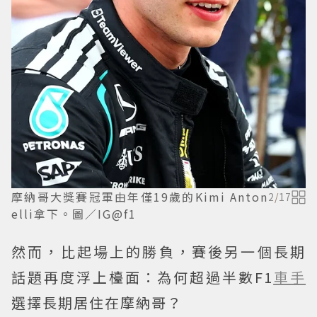
摩納哥大獎賽冠軍由年僅19歲的Kimi Anton
2
/
17
elli拿下。圖／IG@f1
然而，比起場上的勝負，賽後另一個長期
話題再度浮上檯面：為何超過半數F1
車手
選擇長期居住在摩納哥？