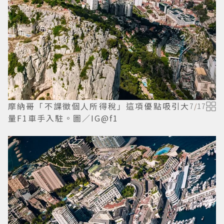
摩納哥「不課徵個人所得稅」這項優點吸引大
7
/
17
量F1車手入駐。圖／IG@f1