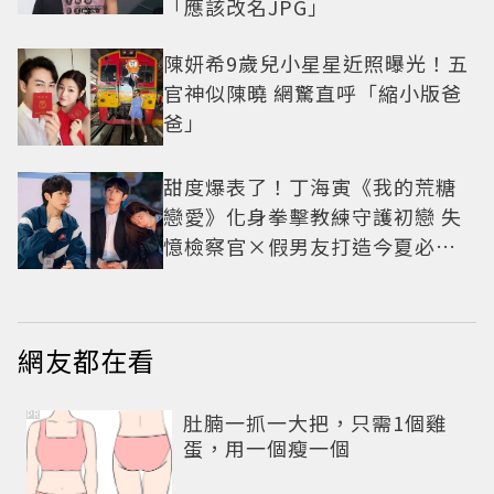
「應該改名JPG」
陳妍希9歲兒小星星近照曝光！五
官神似陳曉 網驚直呼「縮小版爸
爸」
甜度爆表了！丁海寅《我的荒糖
戀愛》化身拳擊教練守護初戀 失
憶檢察官×假男友打造今夏必看
小甜劇
網友都在看
PR
肚腩一抓一大把，只需1個雞
蛋，用一個瘦一個