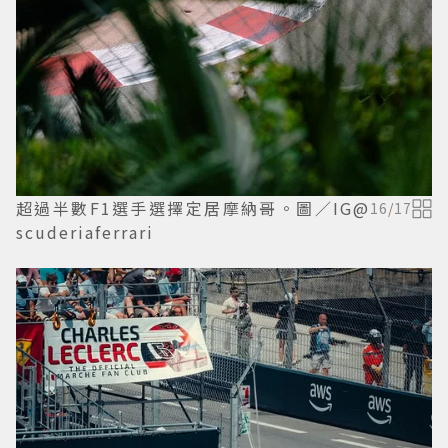
超過半數F1選手選擇定居摩納哥。圖／IG@
16
/
17
scuderiaferrari