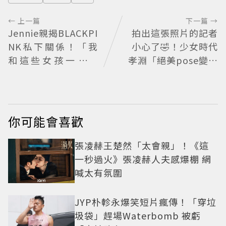
← 上一篇
下一篇 →
Jennie親揭BLACKPI
拍出這張照片的記者
NK私下關係！「我
小心了🤣！少女時代
和這些女孩一起長
孝淵「絕美pose變搞
大」一句話團魂全開
笑」撂狠話：把住址
她們是彼此最強後盾
交出來
你可能會喜歡
張凌赫王楚然「太會親」！《這
一秒過火》張凌赫人夫感爆棚 網
喊太有氛圍
JYP朴軫永爆笑短片瘋傳！「穿垃
圾袋」趕場Waterbomb 被虧