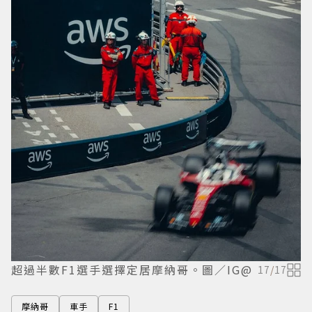
超過半數F1選手選擇定居摩納哥。圖／IG@
17
/
17
摩納哥
車手
F1