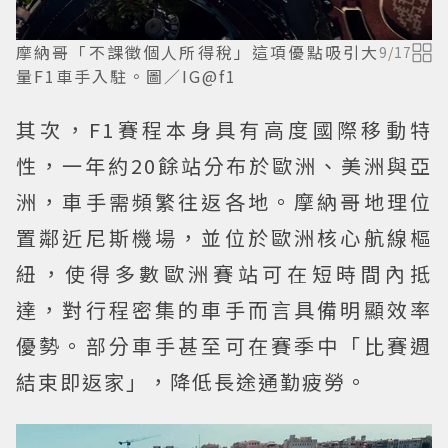
摩納哥「不課徵個人所得稅」這項優點吸引大
9
/
17
量F1車手入駐。圖／IG@f1
其次，F1賽程本身具有高度國際移動特
性，一年約20餘站分布於歐洲、美洲與亞
洲，車手需頻繁往返各地。摩納哥地理位
置鄰近尼斯機場，並位於歐洲核心航線樞
紐，使得多數歐洲賽站可在短時間內抵
達，對行程密集的車手而言具備明顯效率
優勢。部分車手甚至可在賽季中「比賽週
結束即返家」，降低長途通勤疲勞。