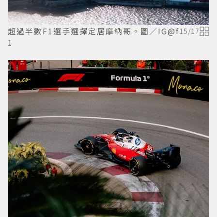
超過半數F1選手選擇定居摩納哥。圖／IG@f
15
/
17
1