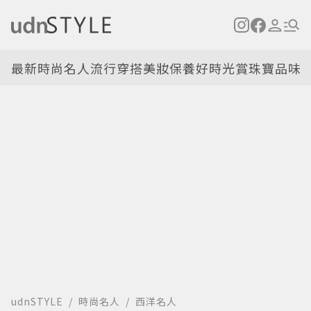
最新
時尚名人
流行穿搭
美妝保養
好時光
賞珠寶
品味
udnSTYLE
時尚名人
西洋名人