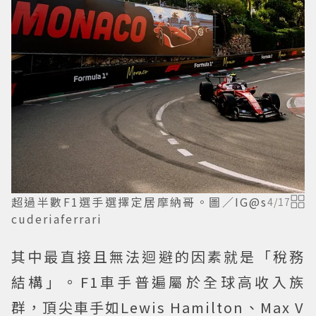
超過半數F1選手選擇定居摩納哥。圖／IG@s
4
/
17
cuderiaferrari
其中最直接且無法迴避的因素就是「稅務
結構」。F1車手普遍屬於全球高收入族
群，頂尖車手如Lewis Hamilton、Max V