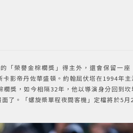
布的「榮譽金棕櫚獎」得主外，還會保留一座
卡影帝丹佐華盛頓。約翰屈伏塔在1994年主
棕櫚獎，如今相隔32年，他以導演身分回到坎
面了。「螺旋槳單程夜間客機」定檔將於5月2