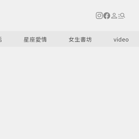
活
星座愛情
女生書坊
video