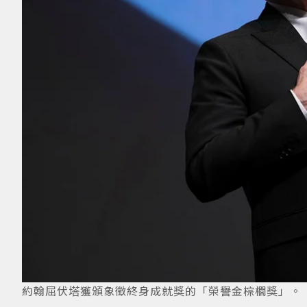
約翰屈伏塔獲頒象徵終身成就獎的「榮譽金棕櫚獎」。