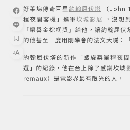
好萊塢傳奇巨星
約翰屈伏塔
（John
程夜間客機」進軍
坎城影展
，沒想
「榮譽金棕櫚獎」給他，讓約翰屈伏
的他甚至一度用剛學會的法文大喊：
約翰屈伏塔的新作「螺旋槳單程夜
選」的紀錄，他在台上除了感謝坎城影展
remaux）是電影界最有眼光的人