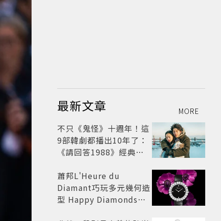
最新文章
MORE
不只《鬼怪》十週年！這
9部韓劇都播出10年了：
《請回答1988》經典不
敗，這部大家狂推續集
蕭邦L'Heure du
Diamant巧玩多元幾何造
型 Happy Diamonds歡
慶50周年