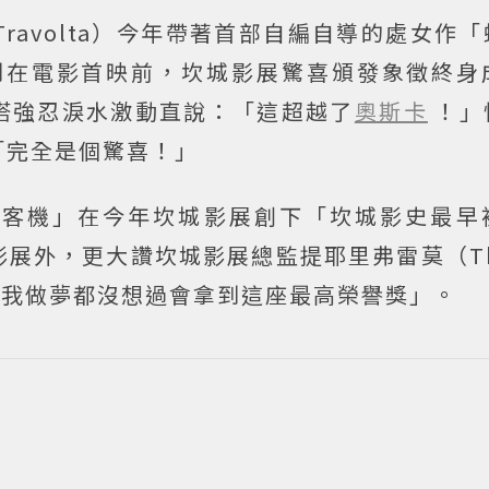
 Travolta）今年帶著首部自編自導的處女作
到在電影首映前，坎城影展驚喜頒發象徵終身
塔強忍淚水激動直說：「這超越了
奧斯卡
！」
「完全是個驚喜！」
間客機」在今年坎城影展創下「坎城影史最早
外，更大讚坎城影展總監提耶里弗雷莫（Thie
，「我做夢都沒想過會拿到這座最高榮譽獎」。