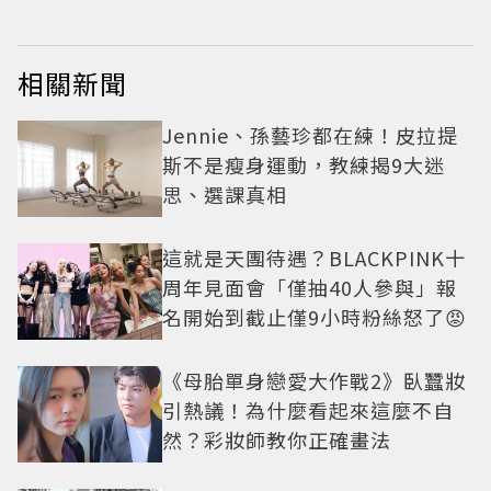
相關新聞
Jennie、孫藝珍都在練！皮拉提
斯不是瘦身運動，教練揭9大迷
思、選課真相
這就是天團待遇？BLACKPINK十
周年見面會「僅抽40人參與」報
名開始到截止僅9小時粉絲怒了😡
《母胎單身戀愛大作戰2》臥蠶妝
引熱議！為什麼看起來這麼不自
然？彩妝師教你正確畫法