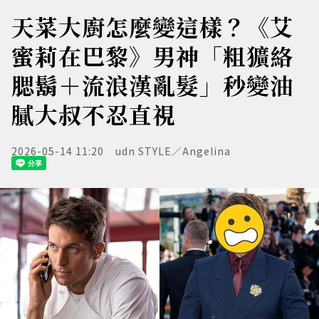
天菜大廚怎麼變這樣？《艾
蜜莉在巴黎》男神「粗獷絡
腮鬍＋流浪漢亂髮」秒變油
膩大叔不忍直視
2026-05-14 11:20
udn STYLE／Angelina