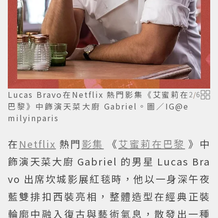
Lucas Bravo在Netflix 熱門影集《艾蜜莉在
2
/
6
巴黎》中飾演天菜大廚 Gabriel。圖／IG@e
milyinparis
在
Netflix
熱門
影集
《
艾蜜莉在巴黎
》中
飾演天菜大廚 Gabriel 的男星 Lucas Bra
vo 出席坎城影展紅毯時，他以一身深午夜
藍雙排扣西裝亮相，整體造型在經典正裝
輪廓中融入復古與藝術氣息，散發出一種