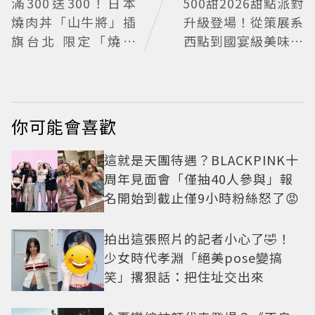
滿300送300！日本
500甜2026甜點派對
燒肉丼「山牛將」插
升級登場！從策展系
旗台北 限定「燒肉
西點到國宴級美味名
重」179元起
店齊聚
你可能會喜歡
這就是天團待遇？BLACKPINK十
周年見面會「僅抽40人參與」報
名開始到截止僅9小時粉絲怒了😡
拍出這張照片的記者小心了🤣！
少女時代孝淵「絕美pose變搞
笑」撂狠話：把住址交出來