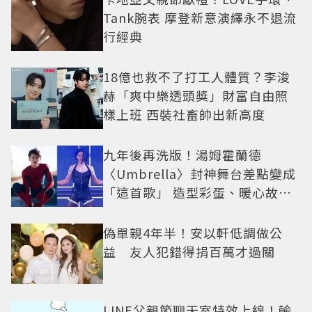
Tank腕表 摩登新意演繹永不退流
行經典
18億也救不了打工人體質？李浚
赫「爽中樂透頭獎」財富自由照
樣上班 西裝社畜帥出新高度
九年後再洗版！湯姆霍蘭德
〈Umbrella〉封神舞台差點變成
「這首歌」 造型彩蛋、暖心故事
一次公開
偽單親4年半！安以軒低調做公
益 友人犯錯得捐百萬才過關
LINE父親節聊天室特效上線！輸