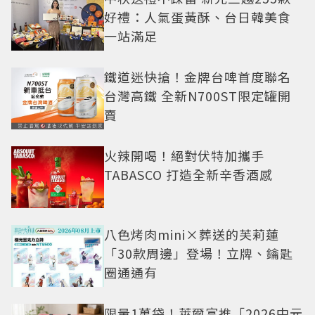
好禮：人氣蛋黃酥、台日韓美食
一站滿足
鐵道迷快搶！金牌台啤首度聯名
台灣高鐵 全新N700ST限定罐開
賣
火辣開喝！絕對伏特加攜手
TABASCO 打造全新辛香酒感
八色烤肉mini×葬送的芙莉蓮
「30款周邊」登場！立牌、鑰匙
圈通通有
限量1萬袋！萊爾富推「2026中元