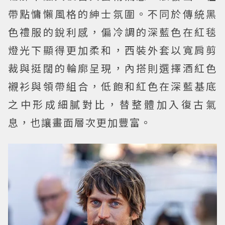
帶點慵懶風格的紳士氛圍。不同於傳統黑
色禮服的銳利感，偏冷調的深藍色在紅毯
燈光下顯得更加柔和，西裝外套以寬肩剪
裁與挺闊的輪廓呈現，內搭則選擇酒紅色
襯衫與領帶組合，低飽和紅色在深藍基底
之中形成細膩對比，替整體加入復古氣
息，也讓畫面層次更加豐富。