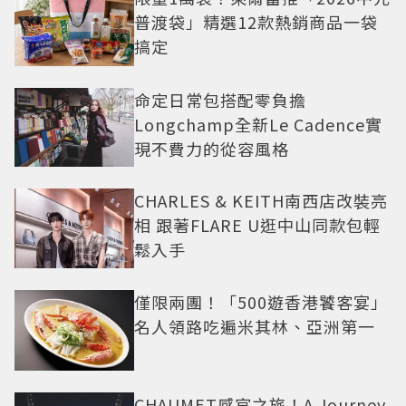
普渡袋」精選12款熱銷商品一袋
搞定
命定日常包搭配零負擔
Longchamp全新Le Cadence實
現不費力的從容風格
CHARLES & KEITH南西店改裝亮
相 跟著FLARE U逛中山同款包輕
鬆入手
僅限兩團！「500遊香港饕客宴」
名人領路吃遍米其林、亞洲第一
CHAUMET感官之旅！A Journey