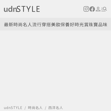
最新
時尚名人
流行穿搭
美妝保養
好時光
賞珠寶
品味
udnSTYLE
時尚名人
西洋名人