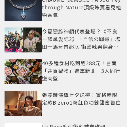
through Nature頂級珠寶看見植
物香氣
今夏戀綜神顏代表登場？《不良
一族尋愛記2》「自信公關哥」塩
田一馬背景起底 街頭辣男翻身當
老闆
40多種食材吃到飽288元！台南
「井賀鍋物」進軍新北 3人同行
送肉盤
張凌赫演繹七夕送禮！寶格麗限
定款B.zero1粉紅色項鍊甜蜜告白
La Rose系列復刻絨布玫瑰