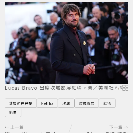
Lucas Bravo 出席坎城影展紅毯。圖／美聯社
6
/
6
艾蜜莉在巴黎
Netflix
坎城
坎城影展
紅毯
影集
← 上一篇
下一篇 →