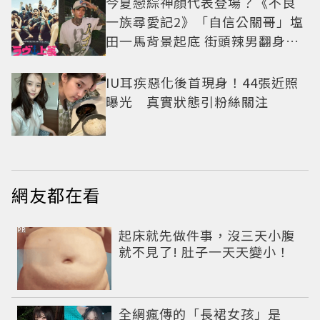
今夏戀綜神顏代表登場？《不良
一族尋愛記2》「自信公關哥」塩
田一馬背景起底 街頭辣男翻身當
老闆
IU耳疾惡化後首現身！44張近照
曝光 真實狀態引粉絲關注
網友都在看
PR
起床就先做件事，沒三天小腹
就不見了! 肚子一天天變小！
全網瘋傳的「長裙女孩」是