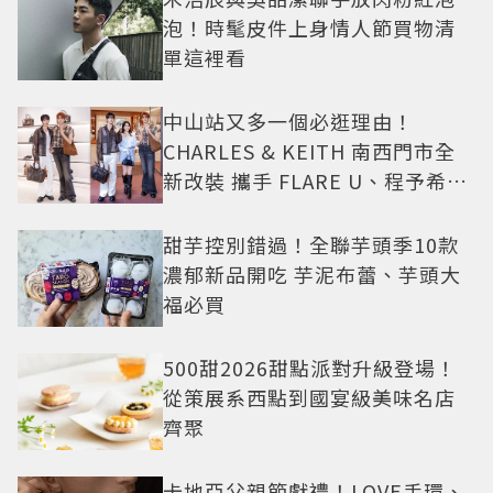
泡！時髦皮件上身情人節買物清
單這裡看
中山站又多一個必逛理由！
CHARLES & KEITH 南西門市全
新改裝 攜手 FLARE U、程予希演
繹秋季時尚
甜芋控別錯過！全聯芋頭季10款
濃郁新品開吃 芋泥布蕾、芋頭大
福必買
500甜2026甜點派對升級登場！
從策展系西點到國宴級美味名店
齊聚
卡地亞父親節獻禮！LOVE手環、