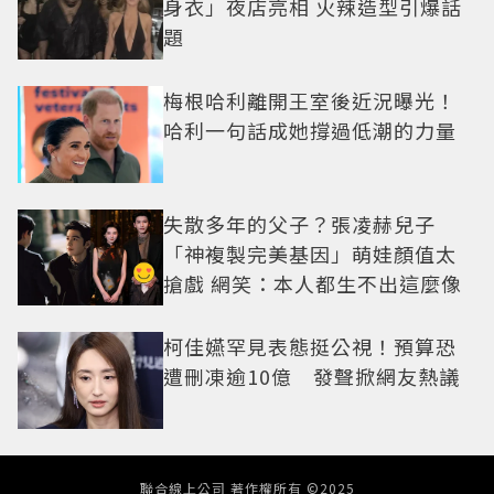
身衣」夜店亮相 火辣造型引爆話
題
梅根哈利離開王室後近況曝光！
哈利一句話成她撐過低潮的力量
失散多年的父子？張凌赫兒子
「神複製完美基因」萌娃顏值太
搶戲 網笑：本人都生不出這麼像
柯佳嬿罕見表態挺公視！預算恐
遭刪凍逾10億 發聲掀網友熱議
聯合線上公司 著作權所有 ©2025