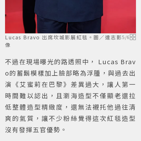
Lucas Bravo 出席坎城影展紅毯。圖／達志影
5
/
6
像
不過在現場曝光的路透照中， Lucas Brav
o的蓄鬍模樣加上臉部略為浮腫，與過去出
演《艾蜜莉在巴黎》差異過大，讓人第一
時間難以認出，且瀏海造型不僅顯老還拉
低整體造型精緻度，還無法襯托他過往清
爽的氣質，讓不少粉絲覺得這次紅毯造型
沒有發揮五官優勢。