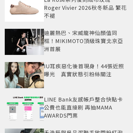
Roger Vivier 2026秋冬新品 繁花
不褪
迪麗熱巴、宋威龍神仙顏值同
框！MIKIMOTO頂級珠寶北京亞
洲首展
IU耳疾惡化後首現身！44張近照
曝光 真實狀態引粉絲關注
LINE Bank友感帳戶整合快點卡
公費也能直接刷 再抽MAMA
AWARDS門票
禾浩辰與吳品潔聯手放閃粉紅泡