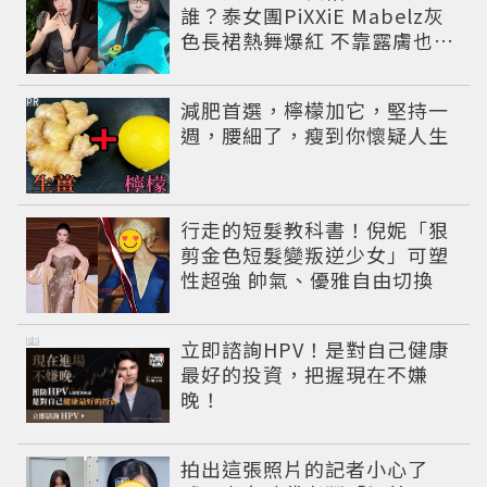
誰？泰女團PiXXiE Mabelz灰
色長裙熱舞爆紅 不靠露膚也能
性感出圈
PR
減肥首選，檸檬加它，堅持一
週，腰細了，瘦到你懷疑人生
行走的短髮教科書！倪妮「狠
剪金色短髮變叛逆少女」可塑
性超強 帥氣、優雅自由切換
PR
立即諮詢HPV！是對自己健康
最好的投資，把握現在不嫌
晚！
拍出這張照片的記者小心了