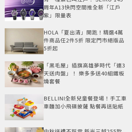
周年A13快閃空間推全新「江戶
紫」限量表
HOLA「夏出清」開跑！精選4萬
件商品任2件5折 限定門市絕版品
5折起
「黑毛屋」插旗高雄夢時代「連3
天送肉盤」！ 樂多多送40組鐵板
燒套餐
BELLINI全新兒童餐登場！手工車
車麵加小飛碟披薩 點餐再送貼紙
中秋送禮不踩雷 新光三越255款