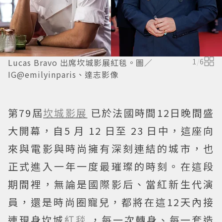
Lucas Bravo 出席坎城影展紅毯。圖／
1
/
6
IG@emilyinparis、達志影像
第79屆
坎城影展
已於法國時間12日晚間盛
大開幕，自5 月 12 日至 23 日中，這座向
來與電影與時尚擁有深刻連結的城市，也
正式進入一年一度最璀璨的時刻。在這段
期間裡，無論是國際影后、當紅新生代演
員，還是時尚圈寵兒，都將在這12天內接
連現身坎城
紅毯
，每一次轉身、每一套造