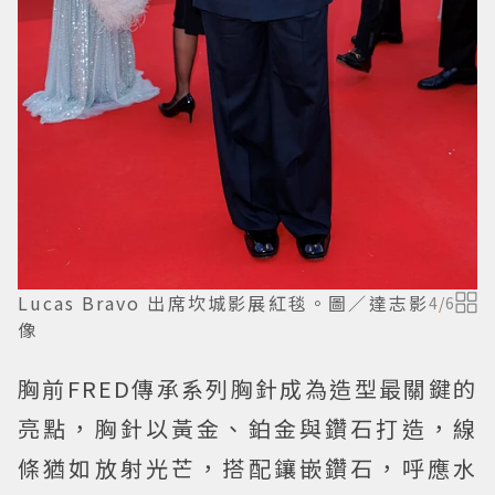
Lucas Bravo 出席坎城影展紅毯。圖／達志影
4
/
6
像
胸前FRED傳承系列胸針成為造型最關鍵的
亮點，胸針以黃金、鉑金與鑽石打造，線
條猶如放射光芒，搭配鑲嵌鑽石，呼應水