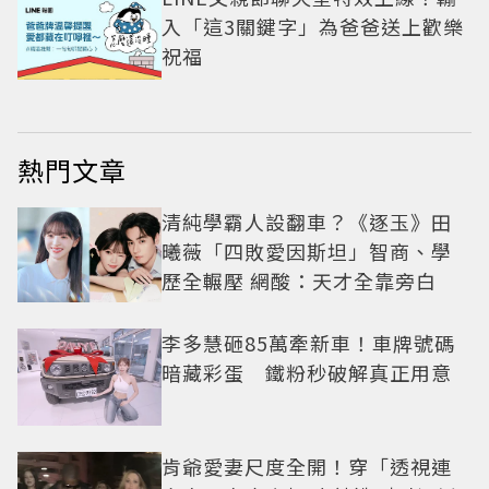
入「這3關鍵字」為爸爸送上歡樂
祝福
熱門文章
清純學霸人設翻車？《逐玉》田
曦薇「四敗愛因斯坦」智商、學
歷全輾壓 網酸：天才全靠旁白
李多慧砸85萬牽新車！車牌號碼
暗藏彩蛋 鐵粉秒破解真正用意
肯爺愛妻尺度全開！穿「透視連