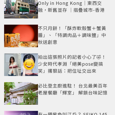
Only in Hong Kong｜東西交
融，新舊並存 ｜摺疊城市-香港
不只月餅！「酥炸軟殼蟹＋蟹黃
醬」、「特調肉品＋調味鹽」中
秋送創意
拍出這張照片的記者小心了🤣！
少女時代孝淵「絕美pose變搞
笑」撂狠話：把住址交出來
必比登主廚進駐！ 台北最美百年
老屋餐廳「輝室」 解鎖台味記憶
有一種紫色叫江戶？ SEIKO 145