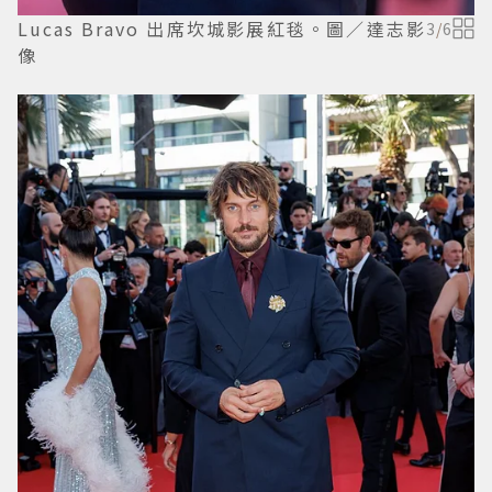
Lucas Bravo 出席坎城影展紅毯。圖／達志影
3
/
6
像