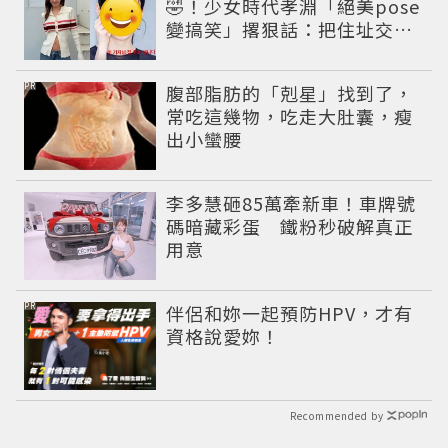
🤣！少女時代孝淵「絕美pose
變搞笑」撂狠話：把住址交出
來
PR
腹部脂肪的「剋星」找到了，
常吃這幾物，吃走大肚囊，瘦
出小蠻腰
李多慧砸85萬牽新車！車牌號
碼暗藏彩蛋 鐵粉秒破解真正
用意
PR
伴侶和妳一起預防HPV，才有
資格說愛妳！
Recommended by