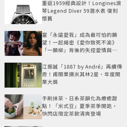
重返1959經典設計！Longines浪
琴Legend Diver 59潛水表 復刻
懷舊
當「永遠愛我」成為最可怕的願
望！一起揭密《愛你致死不渝》
「一願柳」背後的失控愛情與爆
紅之路
江振誠「1887 by André」再續傳
奇！甫開業摘米其林2星、年度開
業大獎
手刷抹茶、日系茶韻化為療癒甜
點！「米弎豆」夏季茶季開跑，
快閃店限定茶飲清爽登場