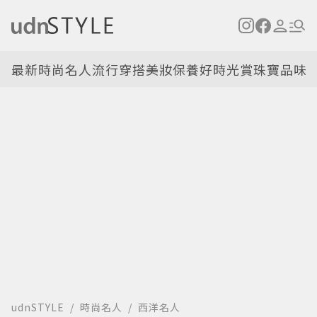
最新
時尚名人
流行穿搭
美妝保養
好時光
賞珠寶
品味
udnSTYLE
時尚名人
西洋名人