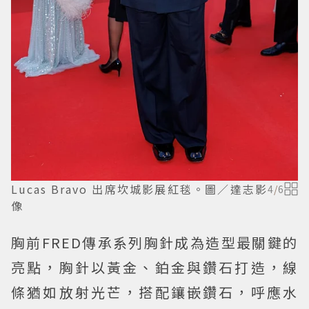
Lucas Bravo 出席坎城影展紅毯。圖／達志影
4
/
6
像
胸前FRED傳承系列胸針成為造型最關鍵的
亮點，胸針以黃金、鉑金與鑽石打造，線
條猶如放射光芒，搭配鑲嵌鑽石，呼應水