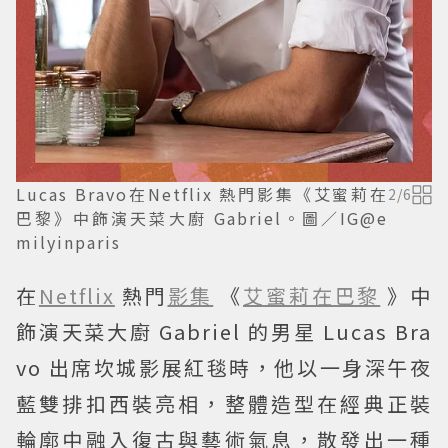
Lucas Bravo在Netflix 熱門影集《艾蜜莉在
2
/
6
巴黎》中飾演天菜大廚 Gabriel。圖／IG@e
milyinparis
在
Netflix
熱門
影集
《
艾蜜莉在巴黎
》中
飾演天菜大廚 Gabriel 的男星 Lucas Bra
vo 出席坎城影展紅毯時，他以一身深午夜
藍雙排扣西裝亮相，整體造型在經典正裝
輪廓中融入復古與藝術氣息，散發出一種