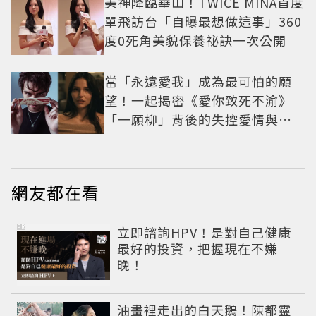
美神降臨華山！TWICE MINA首度
單飛訪台「自曝最想做這事」360
度0死角美貌保養祕訣一次公開
當「永遠愛我」成為最可怕的願
望！一起揭密《愛你致死不渝》
「一願柳」背後的失控愛情與爆
紅之路
網友都在看
PR
立即諮詢HPV！是對自己健康
最好的投資，把握現在不嫌
晚！
油畫裡走出的白天鵝！陳都靈