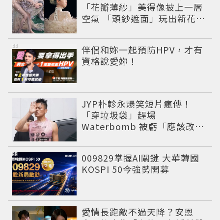
「花瓣薄紗」美得像披上一層
空氣 「頭紗遮面」玩出新花樣
朦朧美感太仙
PR
伴侶和妳一起預防HPV，才有
資格說愛妳！
JYP朴軫永爆笑短片瘋傳！
「穿垃圾袋」趕場
Waterbomb 被虧「應該改名
JPG」
PR
009829掌握AI關鍵 大華韓國
KOSPI 50今強勢開募
愛情長跑敵不過天降？安恩