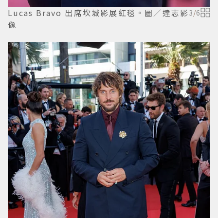
Lucas Bravo 出席坎城影展紅毯。圖／達志影
3
/
6
像