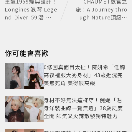
重返1959經典設計！
CHAUMET感官之
Longines浪琴Lege
旅！A Journey thro
nd Diver 59潛水表
ugh Nature頂級珠
復刻懷舊
寶看見植物香氣
你可能會喜歡
0修圖真面目太扯！陳妍希「低胸
高衩禮服大秀身材」43歲近況完
美無死角 美得很高級
身材不好無法這樣穿！倪妮「貼
身洋裝曲線一覽無遺」38歲尺度
全開 帥氣又火辣散發獨特魅力