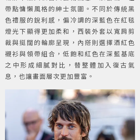
帶點慵懶風格的紳士氛圍。不同於傳統黑
色禮服的銳利感，偏冷調的深藍色在紅毯
燈光下顯得更加柔和，西裝外套以寬肩剪
裁與挺闊的輪廓呈現，內搭則選擇酒紅色
襯衫與領帶組合，低飽和紅色在深藍基底
之中形成細膩對比，替整體加入復古氣
息，也讓畫面層次更加豐富。