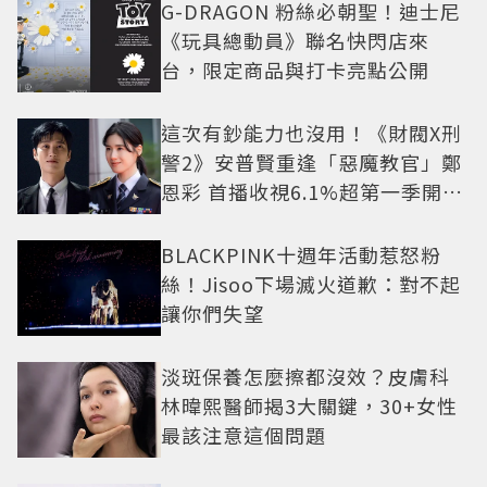
G-DRAGON 粉絲必朝聖！迪士尼
《玩具總動員》聯名快閃店來
台，限定商品與打卡亮點公開
這次有鈔能力也沒用！《財閥X刑
警2》安普賢重逢「惡魔教官」鄭
恩彩 首播收視6.1%超第一季開紅
盤
BLACKPINK十週年活動惹怒粉
絲！Jisoo下場滅火道歉：對不起
讓你們失望
淡斑保養怎麼擦都沒效？皮膚科
林暐熙醫師揭3大關鍵，30+女性
最該注意這個問題