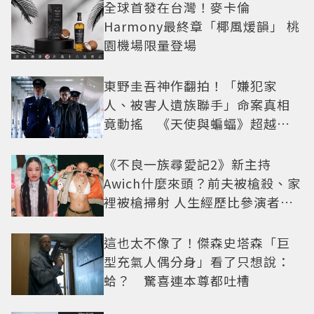
全球首發在台灣！麥卡倫
Harmony最終章「椰風煖韻」 桃
園機場限量登場
東野圭吾神作翻拍！「嫌犯家
人、被害人遺族聯手」命案真相
竟動搖 《天使與蝙蝠》超越懸
疑框架展開
《不良一族尋愛記2》新主持
Awich什麼來頭？前夫被槍殺、家
裡被槍掃射 人生經歷比參演者還
抓馬！
這也太不像了！傑森史塔森「巨
型充氣人偶分身」看了只想說：
蛤？ 驚喜連本尊都吐槽