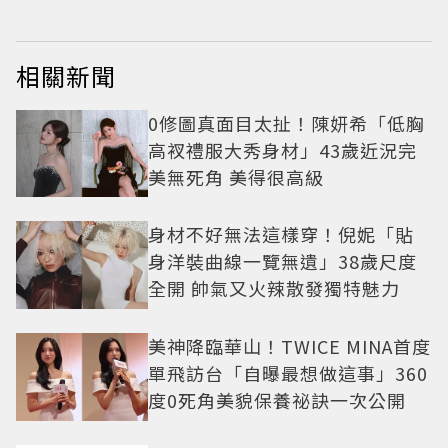
相關新聞
0修圖真面目太扯！陳妍希「低胸
高衩禮服大秀身材」43歲近況完
美無死角 美得很高級
身材不好無法這樣穿！倪妮「貼
身洋裝曲線一覽無遺」38歲尺度
全開 帥氣又火辣散發獨特魅力
美神降臨華山！TWICE MINA首度
單飛訪台「自曝最想做這事」360
度0死角美貌保養祕訣一次公開