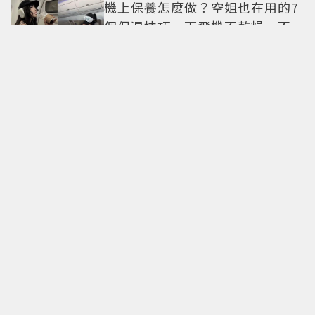
機上保養怎麼做？空姐也在用的7
個保濕技巧，下飛機不乾燥、不
浮腫還能維持好氣色
29歲男偶像「寵粉」竟踩法規！
遭警方約談後現身籲粉絲守法
7-ELEVEN哈根達斯限時優惠再加
碼 迷你杯、雪糕、雪酥「買10送
13」
全國電子台南仁德中山店開幕！
限時5天指定家電9折 還有每日限
量商品