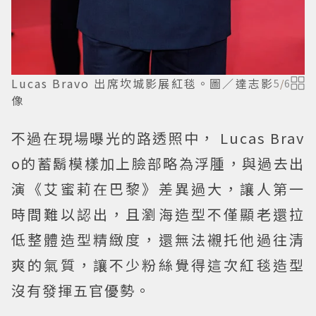
Lucas Bravo 出席坎城影展紅毯。圖／達志影
5
/
6
像
不過在現場曝光的路透照中， Lucas Brav
o的蓄鬍模樣加上臉部略為浮腫，與過去出
演《艾蜜莉在巴黎》差異過大，讓人第一
時間難以認出，且瀏海造型不僅顯老還拉
低整體造型精緻度，還無法襯托他過往清
爽的氣質，讓不少粉絲覺得這次紅毯造型
沒有發揮五官優勢。