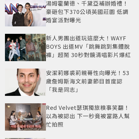
湯姆霍蘭德、千黛亞補辦婚禮！
豪砸包下370公頃英國莊園 低調
婚宴派對曝光
新人男團出道玩這麼大！WAYF
BOYS 出道MV「跳舞跳到集體脫
褲」超鬧 30秒對鏡清唱影片爆紅
安潔莉娜裘莉親哥性向曝光！53
歲詹姆斯海文前妻節目首度認
「我是同志」
Red Velvet瑟琪獨旅糗事笑翻！
以為被認出 下一秒竟被當路人幫
忙拍照