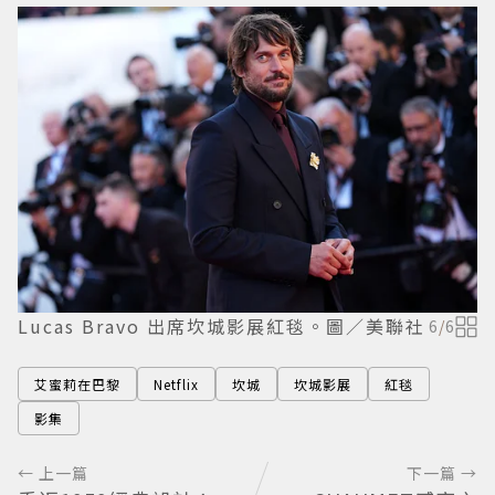
Lucas Bravo 出席坎城影展紅毯。圖／美聯社
6
/
6
艾蜜莉在巴黎
Netflix
坎城
坎城影展
紅毯
影集
← 上一篇
下一篇 →