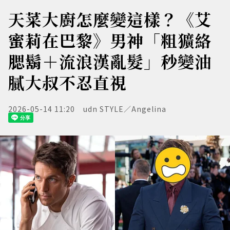
天菜大廚怎麼變這樣？《艾
蜜莉在巴黎》男神「粗獷絡
腮鬍＋流浪漢亂髮」秒變油
膩大叔不忍直視
2026-05-14 11:20
udn STYLE／Angelina