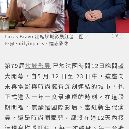
Lucas Bravo 出席坎城影展紅毯。圖／
1
/
6
IG@emilyinparis、達志影像
第79屆
坎城影展
已於法國時間12日晚間盛
大開幕，自5 月 12 日至 23 日中，這座向
來與電影與時尚擁有深刻連結的城市，也
正式進入一年一度最璀璨的時刻。在這段
期間裡，無論是國際影后、當紅新生代演
員，還是時尚圈寵兒，都將在這12天內接
連現身坎城
紅毯
，每一次轉身、每一套造