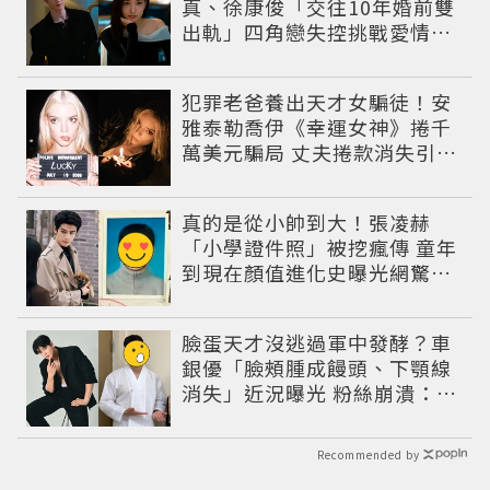
真、徐康俊「交往10年婚前雙
出軌」四角戀失控挑戰愛情底
線
犯罪老爸養出天才女騙徒！安
雅泰勒喬伊《幸運女神》捲千
萬美元騙局 丈夫捲款消失引爆
黑幫追殺戰
真的是從小帥到大！張凌赫
「小學證件照」被挖瘋傳 童年
到現在顏值進化史曝光網驚：
完全等比例長大
臉蛋天才沒逃過軍中發酵？車
銀優「臉頰腫成饅頭、下顎線
消失」近況曝光 粉絲崩潰：空
氣有酵母😭
Recommended by