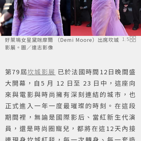
好萊塢女星黛咪摩爾 （Demi Moore）出席坎城
1
/
5
影展。圖／達志影像
第79屆
坎城影展
已於法國時間12日晚間盛
大開幕，自5 月 12 日至 23 日中，這座向
來與電影與時尚擁有深刻連結的城市，也
正式進入一年一度最璀璨的時刻。在這段
期間裡，無論是國際影后、當紅新生代演
員，還是時尚圈寵兒，都將在這12天內接
連現身坎城紅毯，每一次轉身、每一套造