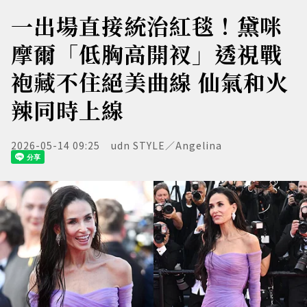
一出場直接統治紅毯！黛咪
摩爾「低胸高開衩」透視戰
袍藏不住絕美曲線 仙氣和火
辣同時上線
2026-05-14 09:25
udn STYLE／Angelina