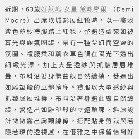
近期，63歲
好萊塢
女星
黛咪摩爾
（Demi
Moore）出席坎城影展紅毯時，以一襲淡
紫色薄紗禮服踏上紅毯，整體造型宛如被
暮光與霧氣圍繞，帶有一種夢幻而空靈的
氛圍。禮服柔和薰衣草色調在陽光下透出
細緻光澤，加上大量透紗與抓皺層層堆
疊，布料沿著身體曲線自然纏繞，營造出
如雕塑般的立體輪廓。禮服以大量透紗與
抓皺層層堆疊，布料沿著身體曲線自然纏
繞，營造出如雕塑般的立體輪廓。斜肩設
計微微露出肩頸線條，搭配貼身剪裁與若
隱若現的透視感，在優雅之中保留恰到好