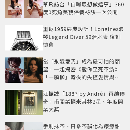
單飛訪台「自曝最想做這事」360
度0死角美貌保養祕訣一次公開
重返1959經典設計！Longines浪
琴Legend Diver 59潛水表 復刻
懷舊
當「永遠愛我」成為最可怕的願
望！一起揭密《愛你至死不渝》
「一願柳」背後的失控愛情與爆
紅之路
江振誠「1887 by André」再續傳
奇！甫開業摘米其林2星、年度開
業大獎
手刷抹茶、日系茶韻化為療癒甜