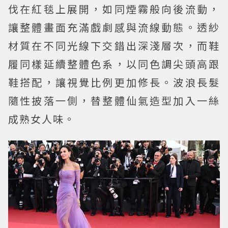
伐在紅毯上展開，如同煙霧般向後流動，
讓整體畫面充滿戲劇感與流線動態。透紗
材質在不同光線下交錯出深淺層次，而鞋
履同樣延續整體色系，以同色調尖頭高跟
鞋搭配，讓視覺比例更加修長。波浪長髮
隨性披落一側，替整體仙氣造型加入一絲
成熟女人味。