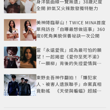
身洋裝曲線一覽無遺」38歲尺度
全開 帥氣又火辣散發獨特魅力
美神降臨華山！TWICE MINA首度
單飛訪台「自曝最想做這事」360
度0死角美貌保養祕訣一次公開
當「永遠愛我」成為最可怕的願
望！一起揭密《愛你至死不渝》
「一願柳」背後的失控愛情與爆
紅之路
東野圭吾神作翻拍！「嫌犯家
人、被害人遺族聯手」命案真相
竟動搖 《天使與蝙蝠》超越懸
疑框架展開