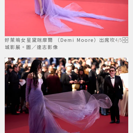
好萊塢女星黛咪摩爾 （Demi Moore）出席坎
4
/
5
城影展。圖／達志影像