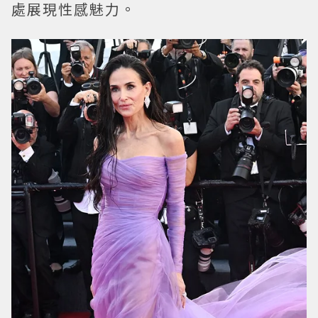
處展現性感魅力。