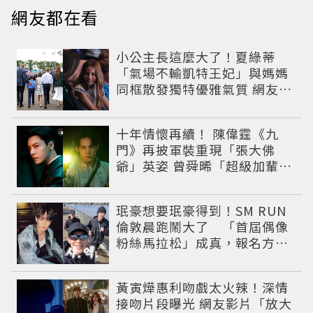
網友都在看
小公主長這麼大了！夏綠蒂
「氣場不輸凱特王妃」與媽媽
同框散發獨特優雅氣質 網友狂
讚
十年情懷再續！ 陳偉霆《九
門》再披軍裝重現「張大佛
爺」英姿 曾舜晞「超級加輩」
串起吳家宿命
珉豪想要珉豪得到！SM RUN
倫敦晨跑鬧大了 「首屆偶像
粉絲馬拉松」成真，報名方式
公開
黃寅燁惠利吻戲太火辣！深情
接吻片段曝光 網友影片「放大