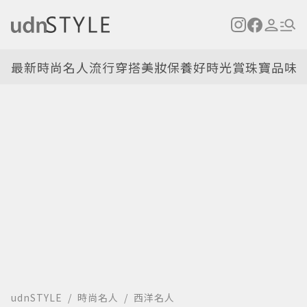
最新
時尚名人
流行穿搭
美妝保養
好時光
賞珠寶
品味
udnSTYLE
時尚名人
西洋名人