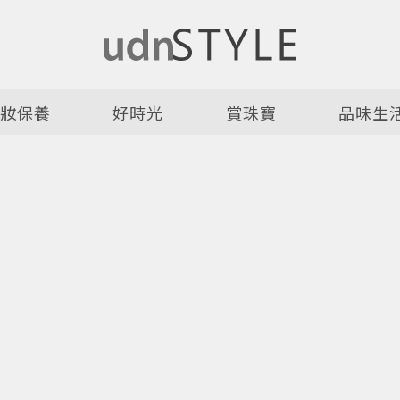
美妝保養
好時光
賞珠寶
品味生