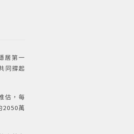
穩居第一
共同撐起
推估，每
2050萬