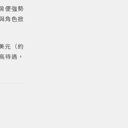
球票房便強勢
情與角色掀
萬美元（約
高待遇，