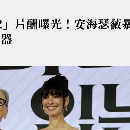
魔2」片酬曝光！安海瑟薇
大器