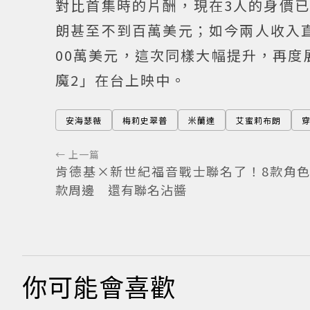
對比首集時的片酬，現在3人的身價
朗甚至不到百萬美元；如今兩人收入直
00萬美元，這次同樣大幅提升，再度
魔2」在台上映中。
安海瑟薇
梅莉史翠普
米蘭達
艾蜜莉布朗
穿
← 上一篇
肯德基×新世紀福音戰士聯名了！8款角色
款周邊 還有聯名沾醬
你可能會喜歡