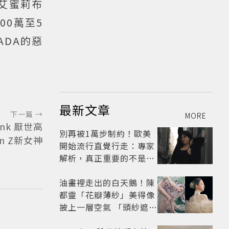
艾蜜莉布
00萬至5
ADA的惡
最新文章
下一篇 →
MORE
nk 厭世高
別再被1萬步制約！歐美
n Z新女神
開始流行直覺行走：專家
解析，真正重要的不是步
數，而是「這件事」
油畫裡走出的白天鵝！陳
都靈「花瓣薄紗」美得像
披上一層空氣 「頭紗遮
面」玩出新花樣朦朧美感