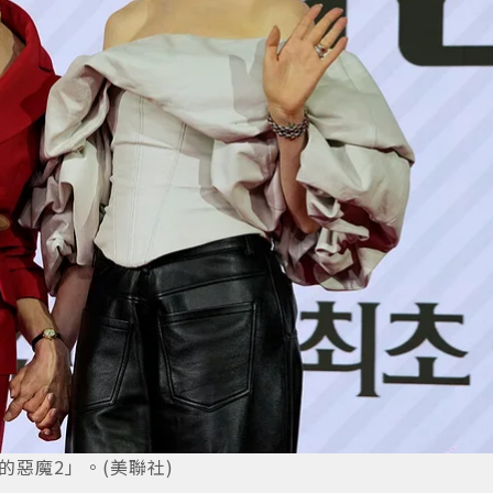
的惡魔2」。(美聯社)