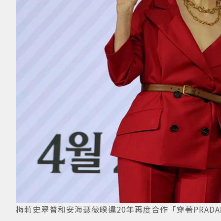
梅莉史翠普和安海瑟薇暌違20年再度合作「穿著PRADA