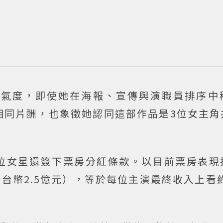
足氣度，即使她在海報、宣傳與演職員排序中
相同片酬，也象徵她認同這部作品是3位女主角
3位女星還簽下票房分紅條款。以目前票房表現
台幣2.5億元），等於每位主演最終收入上看約