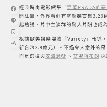
經典時尚電影續集「
穿著PRADA的
開紅盤，外界看好有望超越首集3.2
起熱議，片中主演群的驚人片酬也成
根據歐美娛樂媒體「Variety」報導
新台幣3.9億元）。不過令人意外的
而是選擇與
安海瑟薇
、
艾蜜莉布朗
採