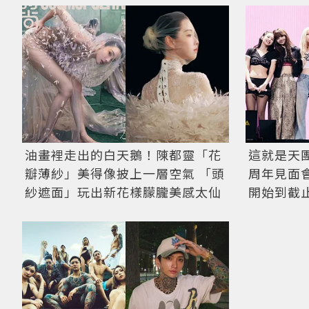
油畫裡走出的白天鵝！陳都靈「花
這就是天團
瓣薄紗」美得像披上一層空氣 「頭
周年見面
紗遮面」玩出新花樣朦朧美感太仙
開始到截止