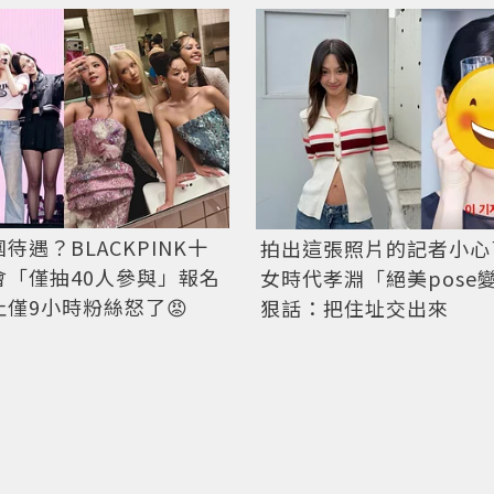
待遇？BLACKPINK十
拍出這張照片的記者小心
會「僅抽40人參與」報名
女時代孝淵「絕美pose
僅9小時粉絲怒了😡
狠話：把住址交出來