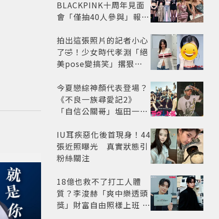
BLACKPINK十周年見面
會「僅抽40人參與」報名
開始到截止僅9小時粉絲
怒了😡
拍出這張照片的記者小心
了🤣！少女時代孝淵「絕
美pose變搞笑」撂狠
話：把住址交出來
今夏戀綜神顏代表登場？
《不良一族尋愛記2》
「自信公關哥」塩田一馬
背景起底 街頭辣男翻身當
老闆
IU耳疾惡化後首現身！44
張近照曝光 真實狀態引
粉絲關注
18億也救不了打工人體
質？李浚赫「爽中樂透頭
獎」財富自由照樣上班 西
裝社畜帥出新高度