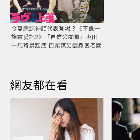
今夏戀綜神顏代表登場？《不良一
族尋愛記2》「自信公關哥」塩田
一馬背景起底 街頭辣男翻身當老闆
網友都在看
PR