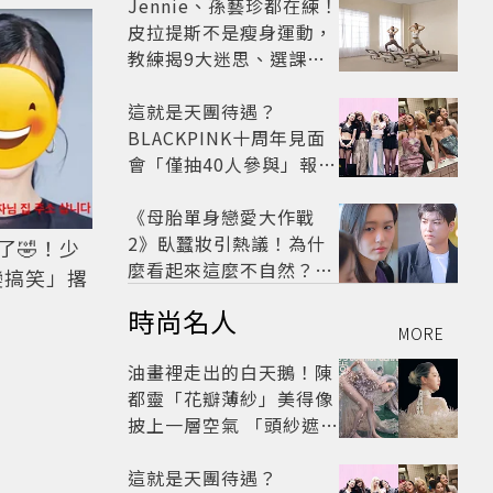
太仙
Jennie、孫藝珍都在練！
皮拉提斯不是瘦身運動，
教練揭9大迷思、選課真
相
這就是天團待遇？
BLACKPINK十周年見面
會「僅抽40人參與」報名
開始到截止僅9小時粉絲
怒了😡
《母胎單身戀愛大作戰
2》臥蠶妝引熱議！為什
了🤣！少
麼看起來這麼不自然？彩
變搞笑」撂
妝師教你正確畫法
時尚名人
MORE
油畫裡走出的白天鵝！陳
都靈「花瓣薄紗」美得像
披上一層空氣 「頭紗遮
面」玩出新花樣朦朧美感
太仙
這就是天團待遇？