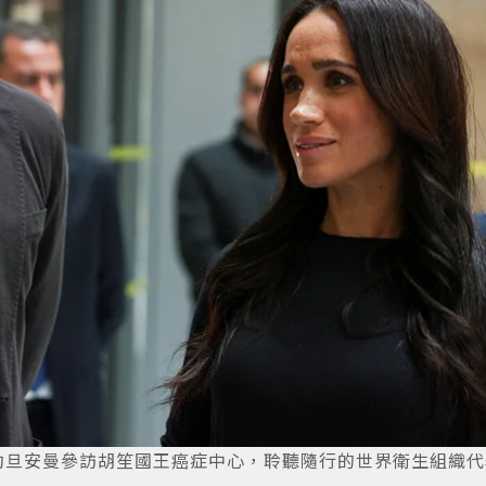
約旦安曼參訪胡笙國王癌症中心，聆聽隨行的世界衛生組織代