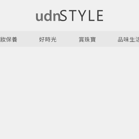
美妝保養
好時光
賞珠寶
品味生