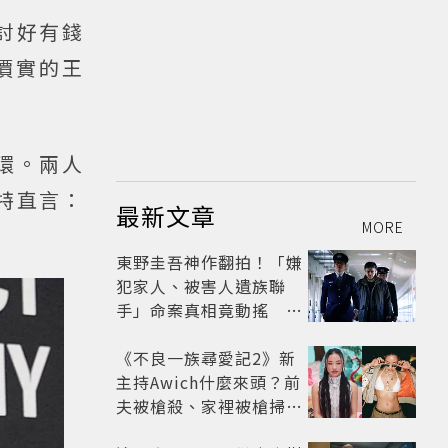
討好有錢
價實的王
環。兩人
特直言：
最新文章
MORE
東野圭吾神作翻拍！「嫌
犯家人、被害人遺族聯
手」命案真相竟動搖
《天使與蝙蝠》超越懸疑
框架展開
《不良一族尋愛記2》新
主持Awich什麼來頭？前
夫被槍殺、家裡被槍掃射
人生經歷比參演者還抓