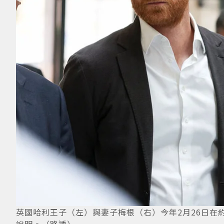
英國哈利王子（左）與妻子梅根（右）今年2月26日在