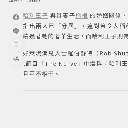
說明。（路透）
哈利王子
與其妻子
梅根
的婚姻關係，
指出兩人已「分居」，這對曾令人稱
續過著她的奢華生活，而哈利王子則
好萊塢消息人士羅伯舒特（Rob Shuter
t節目「The Nerve」中爆料，
且互不相干。