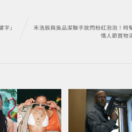
鍵字」
禾浩辰與吳品潔聯手放閃粉紅泡泡！時
情人節買物