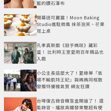
藍的鑽石瀑布
開幕送可麗露！Moon Baking
Studio進駐微風 抹茶泡芙、芒果
塔上桌
孔孝真新戲《殺手媽咪》藏彩
蛋！ 比利時王室愛用百年精品也
入戲
小公主長這麼大了！夏綠蒂「氣
場不輸凱特王妃」與媽媽同框散
發獨特優雅氣質 網友狂讚
台啤復古錄音機盲盒開搶了！ 還
能錄音、播放高鐵發車聲超有梗