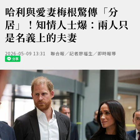
哈利與愛妻梅根驚傳「分
居」！知情人士爆：兩人只
是名義上的夫妻
2026-05-09 13:31
聯合報／記者廖福生／即時報導