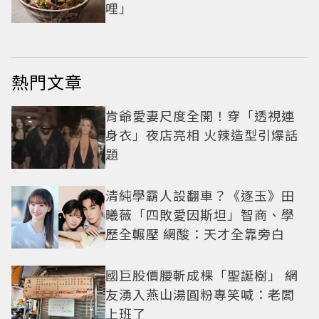
哩」
熱門文章
肯爺愛妻尺度全開！穿「透視連
身衣」夜店亮相 火辣造型引爆話
題
清純學霸人設翻車？《逐玉》田
曦薇「四敗愛因斯坦」智商、學
歷全輾壓 網酸：天才全靠旁白
國巨股價腰斬成棵「聖誕樹」 網
友湧入燕山湯圓粉專笑喊：老闆
上班了