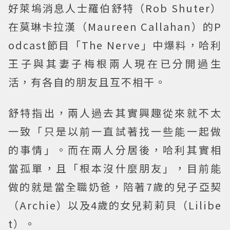
好萊塢消息人士羅伯舒特（Rob Shuter）
在莫琳卡拉漢（Maureen Callahan）的P
odcast節目「The Nerve」中爆料，哈利
王子與其妻子梅根兩人現在已分開過生
活，有各自的朋友且互不相干。
舒特指出，兩人過去其實興趣從來就不太
一致「只是以前一直試著找一些能一起做
的事情」。而在兩人分居後，哈利其實相
當孤單，且「根本沒什麼朋友」，目前能
做的就是當全職奶爸，陪著7歲的兒子亞契
（Archie）以及4歲的女兒莉莉貝（Lilibe
t）。