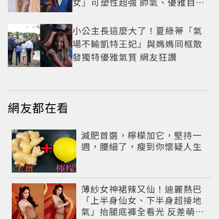
女」可塑性超強 帥氣、優雅自由
切換
小公主長這麼大了！夏綠蒂「氣
場不輸凱特王妃」與媽媽同框散
發獨特優雅氣質 網友狂讚
網友都在看
PR
減肥首選，檸檬加它，堅持一
週，腰細了，瘦到你懷疑人生
薄紗女神裙辣又仙！迪麗熱巴
「上半身仙女、下半身超接地
氣」抬腿底褲全看光 反差萌穿