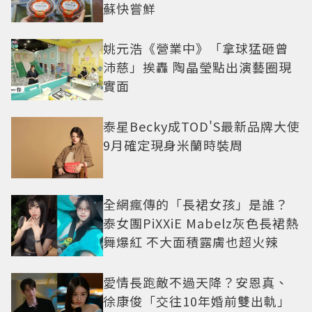
蘇快嘗鮮
姚元浩《營業中》「拿球猛砸曾
沛慈」挨轟 陶晶瑩點出演藝圈現
實面
泰星Becky成TOD'S最新品牌大使
9月確定現身米蘭時裝周
全網瘋傳的「長裙女孩」是誰？
泰女團PiXXiE Mabelz灰色長裙熱
舞爆紅 不大面積露膚也超火辣
愛情長跑敵不過天降？安恩真、
徐康俊「交往10年婚前雙出軌」