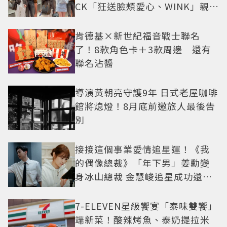
CK「狂送臉頰愛心、WINK」親曝
中山站私藏必逛名單
肯德基×新世紀福音戰士聯名
了！8款角色卡＋3款周邊 還有
聯名沾醬
導演黃朝亮守護9年 日式老屋咖啡
館將熄燈！8月底前邀旅人最後告
別
接接這個事業愛情追星運！《我
的偶像總裁》「年下男」姜勳變
身冰山總裁 金慧峻追星成功還偶
遇愛情
7-ELEVEN星級饗宴「泰味雙饗」
端新菜！酸辣烤魚、泰奶提拉米