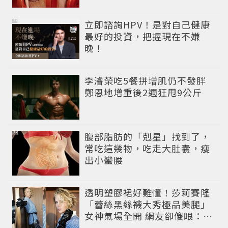
搭超圈粉
PR
立即諮詢HPV！是對自己健康
最好的投資，把握現在不嫌
晚！
李濬榮吃5餐拼增肌仍不發胖
鄭恩地增重後2週狂甩9公斤
PR
腹部脂肪的「剋星」找到了，
常吃這幾物，吃走大肚囊，瘦
出小蠻腰
透明塑膠裙好難懂！莎莉賽隆
「蕾絲黑絲襪大秀極品美腿」
女神氣場全開 網友卻傻眼：造
型根本靠臉撐