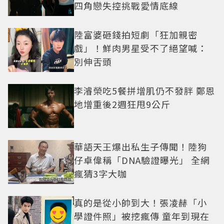
四角戀失控挑戰愛情底線
陸富婆砸錢拍短劇「狂加親密
戲」！鮮肉男星受不了絕望喊：
別伸舌頭
李濬榮吃5餐拼增肌仍不發胖 鄭恩
地增重後2週狂甩9公斤
華語天王爆出私生子傳聞！陸狗
仔卓偉稱「DNA驗證曝光」 全網
瘋猜3字大咖
真的是從小帥到大！張凌赫「小
學證件照」被挖瘋傳 童年到現在