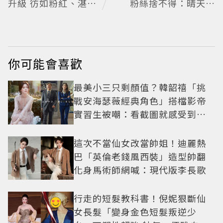
升級 彷如粉紅、湛藍
粉絲捨不得：晴天霹
的鑽石瀑布
靂
你可能會喜歡
最美小三只剩顏值？韓韶禧「挑
戰安海瑟薇經典角色」搭檔影帝
實習生被嘲：看截圖就感受到演
技
這次不當仙女改當帥姐！迪麗熱
巴「英倫老錢風西裝」造型帥翻
化身馬術師網喊：現代版李長歌
行走的短髮教科書！倪妮狠斷仙
女長髮「變身金色短髮叛逆少