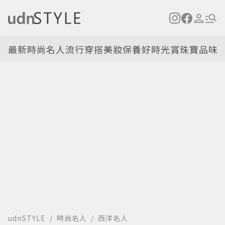
最新
時尚名人
流行穿搭
美妝保養
好時光
賞珠寶
品味
udnSTYLE
時尚名人
西洋名人