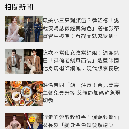
相關新聞
最美小三只剩顏值？韓韶禧「挑
戰安海瑟薇經典角色」搭檔影帝
實習生被嘲：看截圖就感受到演
技
這次不當仙女改當帥姐！迪麗熱
巴「英倫老錢風西裝」造型帥翻
化身馬術師網喊：現代版李長歌
姓名音同「鮪」注意！台北萬豪
主餐免費升等 父親節加碼鮪魚現
切秀
行走的短髮教科書！倪妮狠斷仙
女長髮「變身金色短髮叛逆少