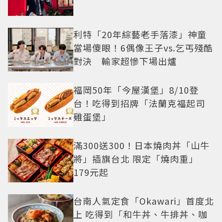
利特「20年綜藝老手落漆」神童
當場傻眼！6偶像王子vs.乞丐殘酷
對決 輸家超慘下場出爐
福岡50年「今屋漢堡」8/10登
台！吃得到招牌「法蘭克福起司
雞蛋堡」
滿300送300！日本燒肉丼「山牛
將」插旗台北 限定「燒肉重」
179元起
台南人氣定食「Okawari」首度北
上 吃得到「和牛丼、牛排丼、咖