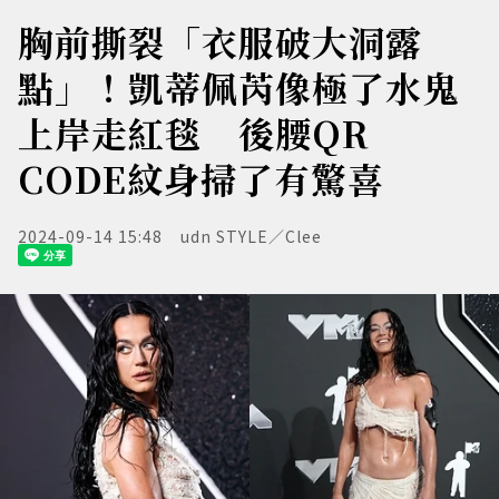
胸前撕裂「衣服破大洞露
點」！凱蒂佩芮像極了水鬼
上岸走紅毯 後腰QR
CODE紋身掃了有驚喜
2024-09-14 15:48
udn STYLE／Clee