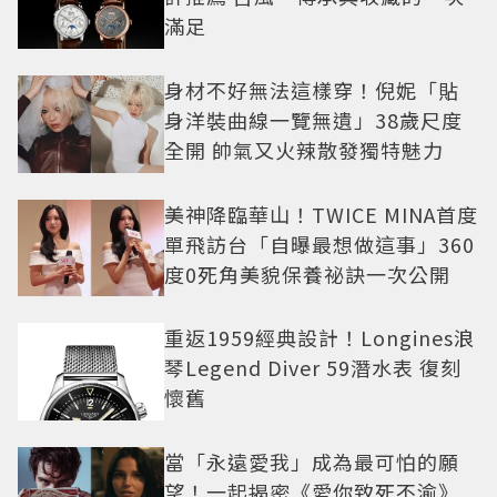
滿足
身材不好無法這樣穿！倪妮「貼
身洋裝曲線一覽無遺」38歲尺度
全開 帥氣又火辣散發獨特魅力
美神降臨華山！TWICE MINA首度
單飛訪台「自曝最想做這事」360
度0死角美貌保養祕訣一次公開
重返1959經典設計！Longines浪
琴Legend Diver 59潛水表 復刻
懷舊
當「永遠愛我」成為最可怕的願
望！一起揭密《愛你致死不渝》