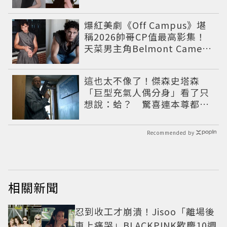
爆紅美劇《Off Campus》堪
稱2026帥哥CP值最高影集！
天菜男主角Belmont Cameli
到配角介紹總整理，IG穿搭滿
滿費洛蒙
這也太不像了！傑森史塔森
「巨型充氣人偶分身」看了只
想說：蛤？ 驚喜連本尊都吐
槽
Recommended by
相關新聞
忍到收工才崩潰！Jisoo「離場後
車上痛哭」BLACKPINK歡慶10週