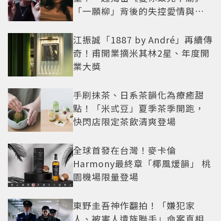
「一願柳」背後的失控愛情與爆
紅之路
江振誠「1887 by André」再續傳
奇！甫開業摘米其林2星、年度開
業大獎
手刷抹茶、日系茶韻化為療癒甜
點！「米弎豆」夏季茶季開跑，
快閃店限定茶飲清爽登場
全球首發在台灣！麥卡倫
Harmony最終章「椰風煖韻」 桃
園機場限量登場
東野圭吾神作翻拍！「嫌犯家
人、被害人遺族聯手」命案真相