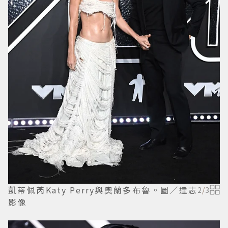
凱蒂佩芮Katy Perry與奧蘭多布魯。圖／達志
2
/
3
影像