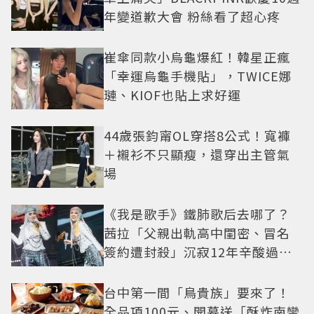
年變道歉大會 粉絲看了超心疼
崔傘同款小烏龜爆紅！韓星正瘋
「幸運烏龜手機貼」，TWICE娜
璉、KIOF也貼上求好運
44歲張鈞甯OL穿搭8公式！寬褲
＋襯衫不只顯瘦，還穿出主管氣
場
《我是歌手》鐵肺歌后去哪了？
茜拉「父親出軌高中閨密、冒名
簽約遭封殺」沉寂12年辛酸過往
曝光
台中第一間「鳥貴族」要來了！
全品項100元、開幕送「酥炸南蠻