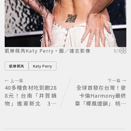
凱蒂佩芮Katy Perry。圖／達志影像
3
/
3
凱蒂佩芮
Katy Perry
← 上一篇
下一篇 →
40多種食材吃到飽28
全球首發在台灣！麥
8元！台南「井賀鍋
卡倫Harmony最終
物」進軍新北 3人
章「椰風煖韻」 桃園
同行送肉盤
機場限量登場