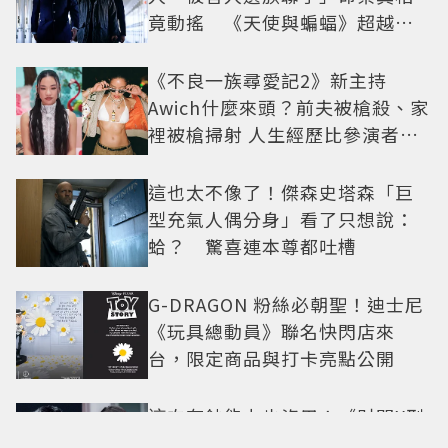
竟動搖 《天使與蝙蝠》超越懸
疑框架展開
《不良一族尋愛記2》新主持
Awich什麼來頭？前夫被槍殺、家
裡被槍掃射 人生經歷比參演者還
抓馬！
這也太不像了！傑森史塔森「巨
型充氣人偶分身」看了只想說：
蛤？ 驚喜連本尊都吐槽
G-DRAGON 粉絲必朝聖！迪士尼
《玩具總動員》聯名快閃店來
台，限定商品與打卡亮點公開
這次有鈔能力也沒用！《財閥X刑
警2》安普賢重逢「惡魔教官」鄭