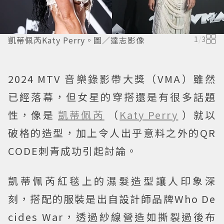
凱蒂佩芮Katy Perry。圖／達志影像
1
/
3
2024 MTV 音樂錄影帶大獎（VMA）雖然
已經落幕，但女星的穿搭還是有很多話題
性，像是
凱蒂佩芮
（
Katy Perry
）就以
破格的造型，加上令人出乎意料之外的QR
CODE刺青成功引起討論。
凱蒂佩芮紅毯上的濕髮造型讓人印象深
刻，搭配的服裝是出自設計師品牌Who De
cides War，透過紗線營造如撕裂過後布