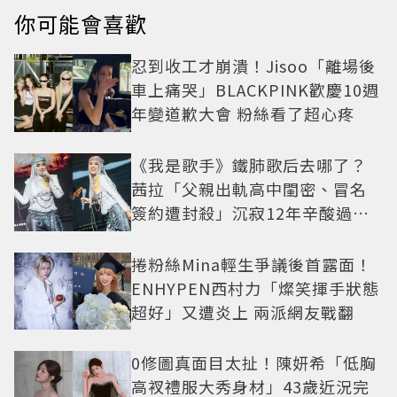
你可能會喜歡
忍到收工才崩潰！Jisoo「離場後
車上痛哭」BLACKPINK歡慶10週
年變道歉大會 粉絲看了超心疼
《我是歌手》鐵肺歌后去哪了？
茜拉「父親出軌高中閨密、冒名
簽約遭封殺」沉寂12年辛酸過往
曝光
捲粉絲Mina輕生爭議後首露面！
ENHYPEN西村力「燦笑揮手狀態
超好」又遭炎上 兩派網友戰翻
0修圖真面目太扯！陳妍希「低胸
高衩禮服大秀身材」43歲近況完