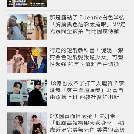
那是露點了？Jennie白色洋裝
「胸前黑色陰影太搶眼」MV走
光瞬間全被拍 對比圖瘋傳掀論
戰
行走的短髮教科書！倪妮「狠
剪金色短髮變叛逆少女」可塑
性超強 帥氣、優雅自由切換
18億也救不了打工人體質？李
浚赫「爽中樂透頭獎」財富自
由照樣上班 西裝社畜帥出新高
度
0修圖真面目太扯！陳妍希
「低胸高衩禮服大秀身材」43
歲近況完美無死角 美得很高級