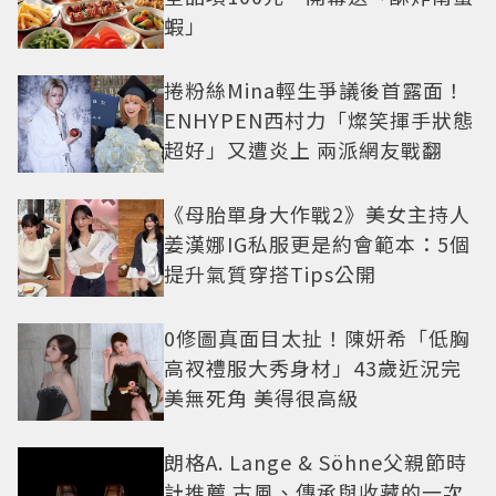
蝦」
捲粉絲Mina輕生爭議後首露面！
ENHYPEN西村力「燦笑揮手狀態
超好」又遭炎上 兩派網友戰翻
《母胎單身大作戰2》美女主持人
姜漢娜IG私服更是約會範本：5個
提升氣質穿搭Tips公開
0修圖真面目太扯！陳妍希「低胸
高衩禮服大秀身材」43歲近況完
美無死角 美得很高級
朗格A. Lange & Söhne父親節時
計推薦 古風、傳承與收藏的一次