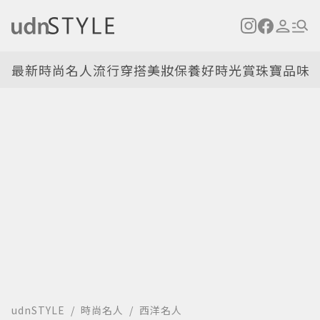
最新
時尚名人
流行穿搭
美妝保養
好時光
賞珠寶
品味
udnSTYLE
時尚名人
西洋名人