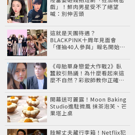
戲」！鮮肉男星受不了絕望
喊：別伸舌頭
這就是天團待遇？
BLACKPINK十周年見面會
「僅抽40人參與」報名開始到
截止僅9小時粉絲怒了😡
《母胎單身戀愛大作戰2》臥
蠶妝引熱議！為什麼看起來這
麼不自然？彩妝師教你正確畫
法
開幕送可麗露！Moon Baking
Studio進駐微風 抹茶泡芙、芒
果塔上桌
肢解丈夫藏行李箱！Netflix犯