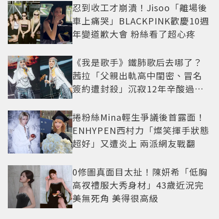
忍到收工才崩潰！Jisoo「離場後
車上痛哭」BLACKPINK歡慶10週
年變道歉大會 粉絲看了超心疼
《我是歌手》鐵肺歌后去哪了？
茜拉「父親出軌高中閨密、冒名
簽約遭封殺」沉寂12年辛酸過往
曝光
捲粉絲Mina輕生爭議後首露面！
ENHYPEN西村力「燦笑揮手狀態
超好」又遭炎上 兩派網友戰翻
0修圖真面目太扯！陳妍希「低胸
高衩禮服大秀身材」43歲近況完
美無死角 美得很高級