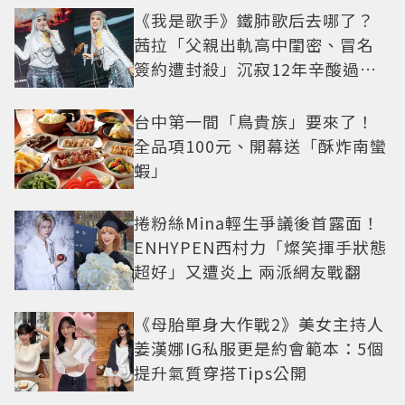
《我是歌手》鐵肺歌后去哪了？
茜拉「父親出軌高中閨密、冒名
簽約遭封殺」沉寂12年辛酸過往
曝光
台中第一間「鳥貴族」要來了！
全品項100元、開幕送「酥炸南蠻
蝦」
捲粉絲Mina輕生爭議後首露面！
ENHYPEN西村力「燦笑揮手狀態
超好」又遭炎上 兩派網友戰翻
《母胎單身大作戰2》美女主持人
姜漢娜IG私服更是約會範本：5個
提升氣質穿搭Tips公開