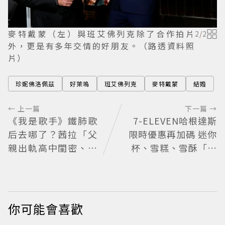
麥特戴蒙（左）與班艾佛列克除了合作拍片
2
/
2
外，更是有多年交情的好朋友。（路透資料照
片）
珍妮佛洛佩茲
好萊塢
班艾佛列克
麥特戴蒙
結婚
← 上一篇
下一篇 →
《我是歌手》鐵肺歌
7-ELEVEN哈根達斯
后去哪了？茜拉「父
限時優惠再加碼 迷你
親出軌高中閨密、冒
杯、雪糕、雪酥「買
名簽約遭封殺」沉寂
10送13」
12年辛酸過往曝光
你可能會喜歡