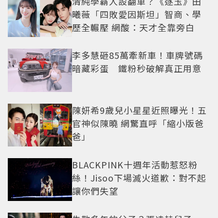
清純學霸人設翻車？《逐玉》田
曦薇「四敗愛因斯坦」智商、學
歷全輾壓 網酸：天才全靠旁白
李多慧砸85萬牽新車！車牌號碼
暗藏彩蛋 鐵粉秒破解真正用意
陳妍希9歲兒小星星近照曝光！五
官神似陳曉 網驚直呼「縮小版爸
爸」
BLACKPINK十週年活動惹怒粉
絲！Jisoo下場滅火道歉：對不起
讓你們失望