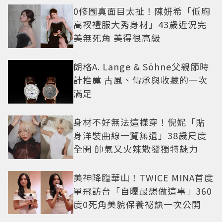
0修圖真面目太扯！陳妍希「低胸
高衩禮服大秀身材」43歲近況完
美無死角 美得很高級
朗格A. Lange & Söhne父親節時
計推薦 古風、傳承與收藏的一次
滿足
身材不好無法這樣穿！倪妮「貼
身洋裝曲線一覽無遺」38歲尺度
全開 帥氣又火辣散發獨特魅力
美神降臨華山！TWICE MINA首度
單飛訪台「自曝最想做這事」360
度0死角美貌保養祕訣一次公開