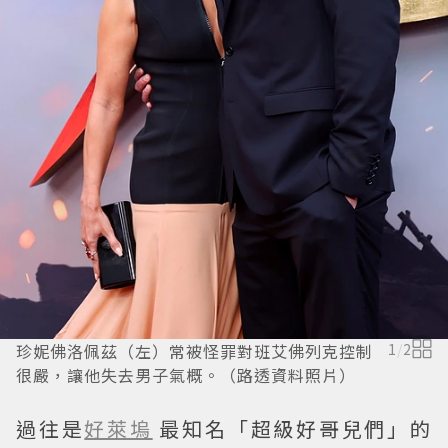
珍妮佛洛佩茲（左）常被怪罪對班艾佛列克控制
1
/
2
很嚴，讓他失去男子氣概。（路透資料照片）
過往是
好萊塢
最知名「超級好哥兒們」的