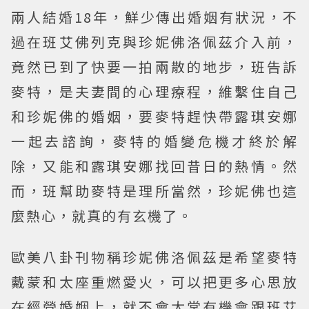
兩人結婚18年，鮮少傳出婚姻有狀況，不
過在班艾佛列克與珍妮佛洛佩茲介入前，
竟然已到了快要一拍兩散的地步，班告訴
麥特，是夫妻間的心理療程，維繫住自己
和珍妮佛的婚姻，要麥特趕快帶露琪安娜
一起去諮詢，麥特的婚變危機才終於解
除，又能和露琪安娜找回昔日的熱情。然
而，班幫助麥特是理所當然，珍妮佛也這
麼熱心，就真的有玄機了。
歐美八卦刊物稱珍妮佛洛佩茲是希望麥特
戴蒙和太座重燃愛火，可以把更多心思放
在經營婚姻上，就不會太常有機會跟班艾