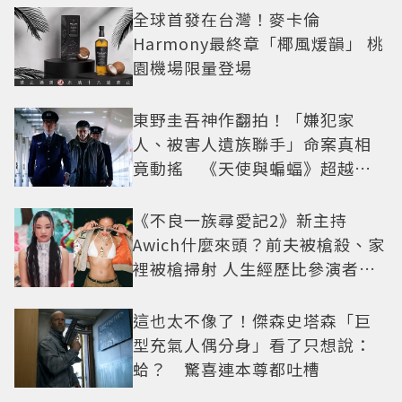
全球首發在台灣！麥卡倫
Harmony最終章「椰風煖韻」 桃
園機場限量登場
東野圭吾神作翻拍！「嫌犯家
人、被害人遺族聯手」命案真相
竟動搖 《天使與蝙蝠》超越懸
疑框架展開
《不良一族尋愛記2》新主持
Awich什麼來頭？前夫被槍殺、家
裡被槍掃射 人生經歷比參演者還
抓馬！
這也太不像了！傑森史塔森「巨
型充氣人偶分身」看了只想說：
蛤？ 驚喜連本尊都吐槽