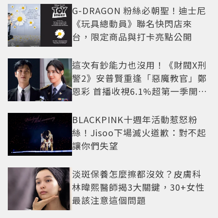
G-DRAGON 粉絲必朝聖！迪士尼
《玩具總動員》聯名快閃店來
台，限定商品與打卡亮點公開
這次有鈔能力也沒用！《財閥X刑
警2》安普賢重逢「惡魔教官」鄭
恩彩 首播收視6.1%超第一季開紅
盤
BLACKPINK十週年活動惹怒粉
絲！Jisoo下場滅火道歉：對不起
讓你們失望
淡斑保養怎麼擦都沒效？皮膚科
林暐熙醫師揭3大關鍵，30+女性
最該注意這個問題