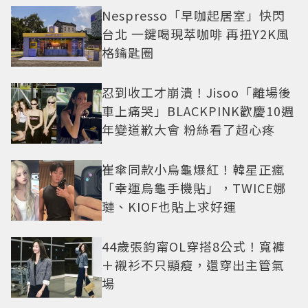
Nespresso「早咖起居室」快閃
台北 一鍵喝現萃咖啡 再扭Y2K風
格鑰匙圈
忍到收工才崩潰！Jisoo「離場後
車上痛哭」BLACKPINK歡慶10週
年變道歉大會 粉絲看了超心疼
崔傘同款小烏龜爆紅！韓星正瘋
「幸運烏龜手機貼」，TWICE娜
璉、KIOF也貼上求好運
44歲張鈞甯OL穿搭8公式！寬褲
＋襯衫不只顯瘦，還穿出主管氣
場