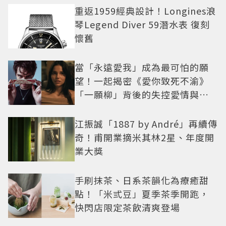
重返1959經典設計！Longines浪
琴Legend Diver 59潛水表 復刻
懷舊
當「永遠愛我」成為最可怕的願
望！一起揭密《愛你致死不渝》
「一願柳」背後的失控愛情與爆
紅之路
江振誠「1887 by André」再續傳
奇！甫開業摘米其林2星、年度開
業大獎
手刷抹茶、日系茶韻化為療癒甜
點！「米弎豆」夏季茶季開跑，
快閃店限定茶飲清爽登場