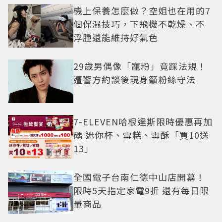
機上保養怎麼做？空姐也在用的7
個保濕技巧，下飛機不乾燥、不
浮腫還能維持好氣色
29歲男偶像「寵粉」竟踩法規！
遭警方約談後現身籲粉絲守法
7-ELEVEN哈根達斯限時優惠再加
碼 迷你杯、雪糕、雪酥「買10送
13」
全國電子台南仁德中山店開幕！
限時5天指定家電9折 還有每日限
量商品