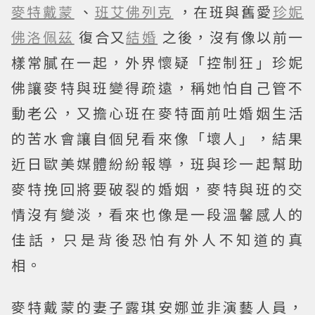
麥特戴蒙
、
班艾佛列克
，在班與舊愛
珍妮
佛洛佩茲
復合又
結婚
之後，沒有像以前一
樣常膩在一起，外界懷疑「控制狂」珍妮
佛讓麥特與班變得疏遠，稱她怕自己管不
動老公，又擔心班在麥特面前吐婚姻生活
的苦水會讓自個兒看來像「壞人」，結果
近日歐美媒體紛紛報導，班與珍一起幫助
麥特挽回將要破裂的婚姻，麥特與班的交
情沒有變淡，看來也像是一段溫馨感人的
佳話，只是背後恐怕有外人不知道的真
相。
麥特戴蒙的妻子露琪安娜並非演藝人員，