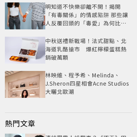
明知道不快樂卻離不開！揭開
「有毒關係」的情感陷阱 那些讓
人反覆回頭的「毒愛」為何比菸
還難戒？
中秋送禮新戰場！法式甜點、北
海道乳酪搶市 爆紅檸檬蛋糕熱
銷破萬顆
林映維、程予希、Melinda、
J.Sheron四星相會Acne Studios
大曬北歐潮
熱門文章