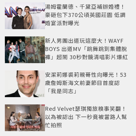
湯姆霍蘭德、千黛亞補辦婚禮！
豪砸包下370公頃英國莊園 低調
婚宴派對曝光
新人男團出道玩這麼大！WAYF
BOYS 出道MV「跳舞跳到集體脫
褲」超鬧 30秒對鏡清唱影片爆紅
安潔莉娜裘莉親哥性向曝光！53
歲詹姆斯海文前妻節目首度認
「我是同志」
Red Velvet瑟琪獨旅糗事笑翻！
以為被認出 下一秒竟被當路人幫
忙拍照