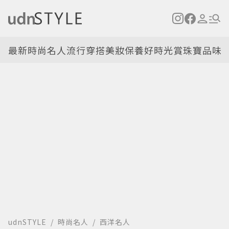
最新
時尚名人
流行穿搭
美妝保養
好時光
賞珠寶
品味
udnSTYLE
時尚名人
西洋名人