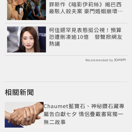
罪新作《暗影伊莉絲》揭巴西
最駭人殺夫案 豪門婚姻崩壞釀
致命慘劇
柯佳嬿罕見表態挺公視！預算
恐遭刪凍逾10億 發聲掀網友
熱議
Recommended by
相關新聞
Chaumet藍寶石、神秘鑽石藏專
屬告白獻七夕 情侶疊戴書寫獨一
無二故事