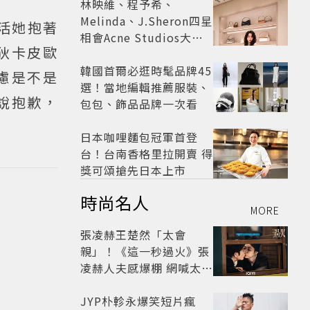
林映維、程予希、
Melinda、J.Sheron四星
活她抱著
相會Acne Studios大曬
狄卡皮歐
北歐潮
韓國首爾必逛時髦品牌45
慮是不是
選！當地編輯推薦服裝、
說抱歉，
包包、飾品品牌一次看
日本咖哩麵包冠軍首登
台！台南香格里拉開賣 得
獎可頌搶先日本上市
時尚名人
MORE
張凌赫王楚然「太會
親」！《這一秒過火》張
凌赫人夫感爆棚 網喊太有
氛圍
JYP朴軫永爆笑短片瘋