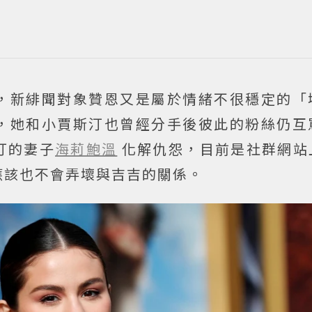
，新緋聞對象贊恩又是屬於情緒不很穩定的「
，她和小賈斯汀也曾經分手後彼此的粉絲仍互
汀的妻子
海莉鮑溫
化解仇怨，目前是社群網站
應該也不會弄壞與吉吉的關係。