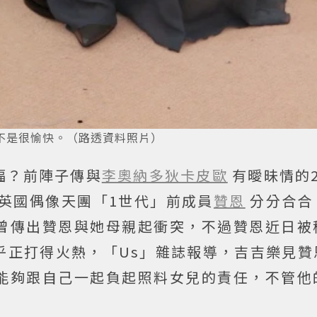
不是很愉快。（路透資料照片）
福？前陣子傳與
李奧納多狄卡皮歐
有曖昧情的
英國偶像天團「1世代」前成員
贊恩
分分合合
曾傳出贊恩與她母親起衝突，不過贊恩近日被
乎正打得火熱，「Us」雜誌報導，吉吉樂見贊
能夠跟自己一起負起照料女兒的責任，不管他