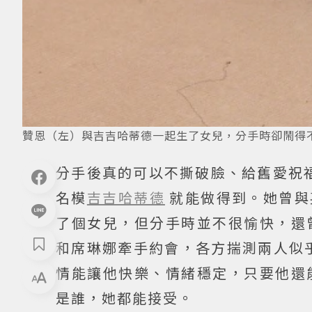
贊恩（左）與吉吉哈蒂德一起生了女兒，分手時卻鬧得
分手後真的可以不撕破臉、給舊愛祝
名模
吉吉哈蒂德
就能做得到。她曾與
了個女兒，但分手時並不很愉快，還
和席琳娜牽手約會，各方揣測兩人似
情能讓他快樂、情緒穩定，只要他還
是誰，她都能接受。