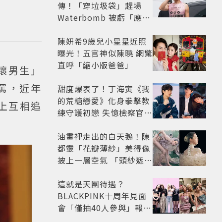
傳！「穿垃圾袋」趕場
Waterbomb 被虧「應該
改名JPG」
陳妍希9歲兒小星星近照
曝光！五官神似陳曉 網驚
直呼「縮小版爸爸」
壞男生」
罵，近年
甜度爆表了！丁海寅《我
的荒糖戀愛》化身拳擊教
上互相追
練守護初戀 失憶檢察官×
假男友打造今夏必看小甜
劇
油畫裡走出的白天鵝！陳
都靈「花瓣薄紗」美得像
披上一層空氣 「頭紗遮
面」玩出新花樣朦朧美感
太仙
這就是天團待遇？
BLACKPINK十周年見面
會「僅抽40人參與」報名
開始到截止僅9小時粉絲