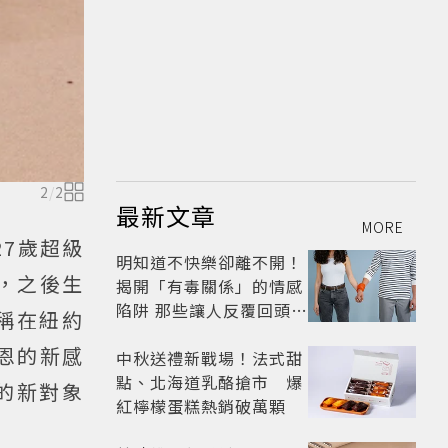
2
/
2
最新文章
MORE
27歲超級
明知道不快樂卻離不開！
，之後生
揭開「有毒關係」的情感
陷阱 那些讓人反覆回頭的
稱在紐約
「毒愛」為何比菸還難
恩的新感
戒？
中秋送禮新戰場！法式甜
點、北海道乳酪搶市 爆
的新對象
紅檸檬蛋糕熱銷破萬顆