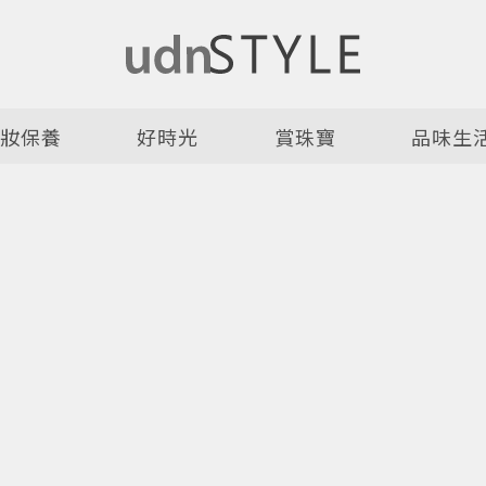
美妝保養
好時光
賞珠寶
品味生