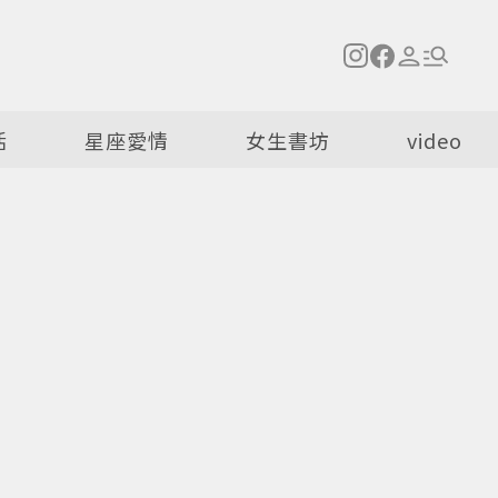
活
星座愛情
女生書坊
video