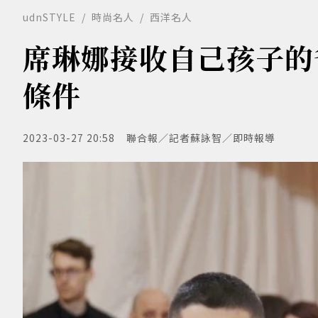
udnSTYLE
時尚名人
西洋名人
席琳娜接收自己孩子的
條件
2023-03-27 20:58
聯合報／記者蘇詠智／即時報導