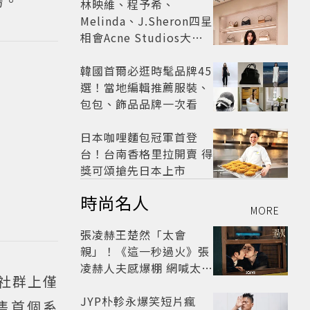
場。
林映維、程予希、
Melinda、J.Sheron四星
相會Acne Studios大曬
北歐潮
韓國首爾必逛時髦品牌45
選！當地編輯推薦服裝、
包包、飾品品牌一次看
日本咖哩麵包冠軍首登
台！台南香格里拉開賣 得
獎可頌搶先日本上市
時尚名人
MORE
張凌赫王楚然「太會
親」！《這一秒過火》張
凌赫人夫感爆棚 網喊太有
方社群上僅
氛圍
JYP朴軫永爆笑短片瘋
售首個系