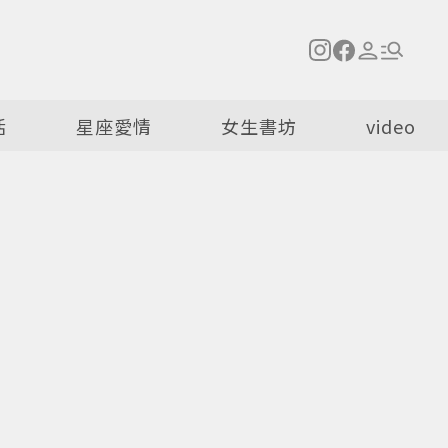
活
星座愛情
女生書坊
video