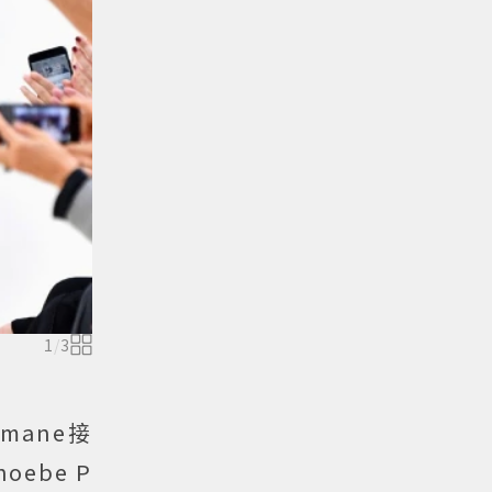
1
/
3
imane接
ebe P