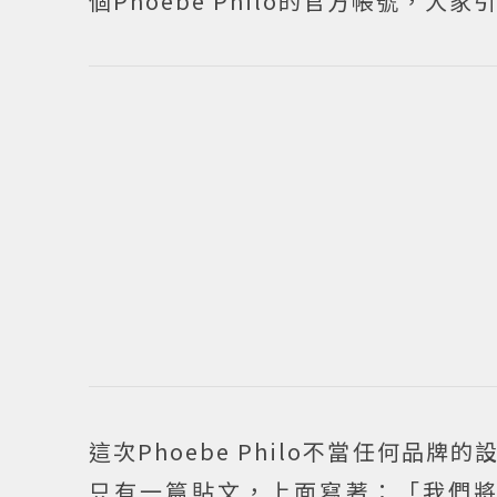
個Phoebe Philo的官方帳號，
這次Phoebe Philo不當任何
只有一篇貼文，上面寫著：「我們將