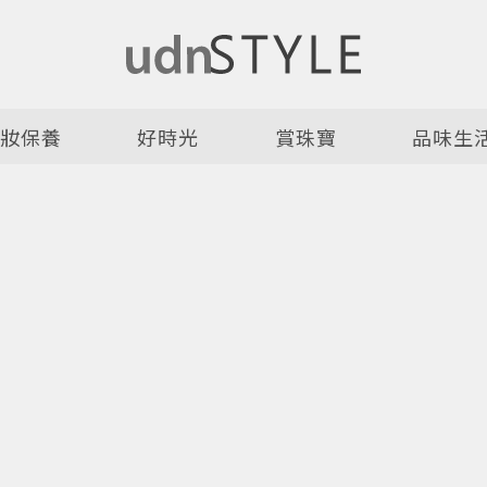
美妝保養
好時光
賞珠寶
品味生