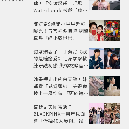
傳！「穿垃圾袋」趕場
Waterbomb 被虧「應該
改名JPG」
陳妍希9歲兒小星星近照
曝光！五官神似陳曉 網驚
直呼「縮小版爸爸」
甜度爆表了！丁海寅《我
的荒糖戀愛》化身拳擊教
練守護初戀 失憶檢察官×
假男友打造今夏必看小甜
劇
油畫裡走出的白天鵝！陳
都靈「花瓣薄紗」美得像
披上一層空氣 「頭紗遮
面」玩出新花樣朦朧美感
太仙
這就是天團待遇？
BLACKPINK十周年見面
會「僅抽40人參與」報名
開始到截止僅9小時粉絲