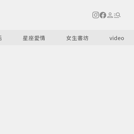
活
星座愛情
女生書坊
video