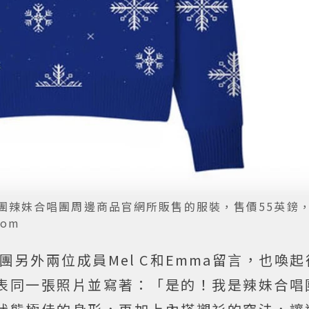
團辣妹合唱團周邊商品官網所販售的服裝，售價55英鎊
com
團另外兩位成員Mel C和Emma留言，也喚
表同一張照片並寫著：「是的！我是辣妹合唱