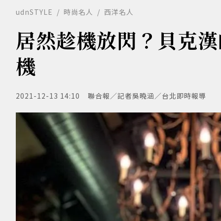
udnSTYLE
時尚名人
西洋名人
居然趁機放閃？貝克漢
機
2021-12-13 14:10
聯合報／記者吳曉涵／台北即時報導