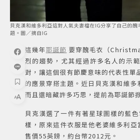
貝克漢和維多利亞這對人氣夫妻檔在IG分享了自己的
題。圖／摘自IG
這幾年
耶誕節
要穿醜毛衣（Christ
烈的趨勢，尤其經過許多名人的示
對，讓這個很有節慶意味的代表性單品成
的應景穿搭主題。近日貝克漢和維多
而且還暗藏許多巧思，提前為耶誕節
貝克漢選了一件有著星球圖樣的藍色雪
樣，原來這件衣服是他老婆維多利亞
售價55英鎊，約台幣2012元。