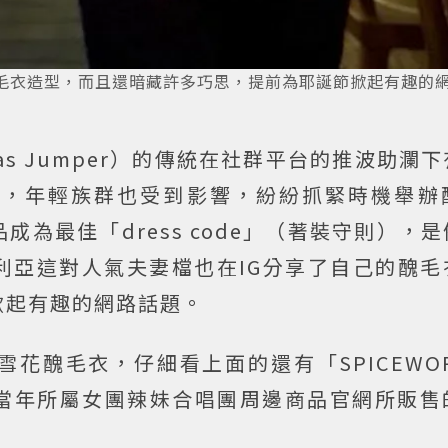
醜毛衣造型，而且還暗藏許多巧思，提前為耶誕節掀起有趣的
mas Jumper）的傳統在社群平台的推波助瀾
範，年輕族群也受到影響，紛紛抓緊時機舉辦
為最佳「dress code」（著裝守則），
利亞這對人氣夫妻檔也在IG分享了自己的醜毛
掀起有趣的網路話題。
花醜毛衣，仔細看上面的還有「SPICEWO
當年所屬女團辣妹合唱團周邊商品官網所販售