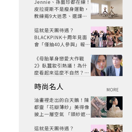
太仙
Jennie、孫藝珍都在練！
皮拉提斯不是瘦身運動，
教練揭9大迷思、選課真
相
這就是天團待遇？
BLACKPINK十周年見面
會「僅抽40人參與」報名
開始到截止僅9小時粉絲
怒了😡
《母胎單身戀愛大作戰
2》臥蠶妝引熱議！為什
麼看起來這麼不自然？彩
妝師教你正確畫法
時尚名人
MORE
油畫裡走出的白天鵝！陳
都靈「花瓣薄紗」美得像
披上一層空氣 「頭紗遮
面」玩出新花樣朦朧美感
太仙
這就是天團待遇？