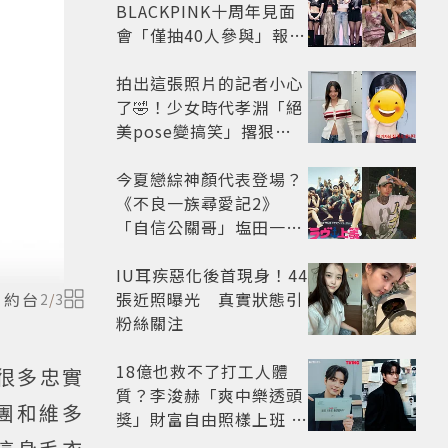
BLACKPINK十周年見面
會「僅抽40人參與」報名
開始到截止僅9小時粉絲
怒了😡
拍出這張照片的記者小心
了🤣！少女時代孝淵「絕
美pose變搞笑」撂狠
話：把住址交出來
今夏戀綜神顏代表登場？
《不良一族尋愛記2》
「自信公關哥」塩田一馬
背景起底 街頭辣男翻身當
老闆
IU耳疾惡化後首現身！44
張近照曝光 真實狀態引
，約台
2
/
3
粉絲關注
18億也救不了打工人體
起很多忠實
質？李浚赫「爽中樂透頭
團和維多
獎」財富自由照樣上班 西
裝社畜帥出新高度