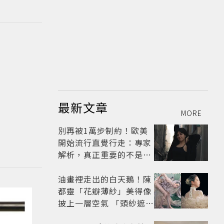
最新文章
MORE
別再被1萬步制約！歐美
開始流行直覺行走：專家
解析，真正重要的不是步
數，而是「這件事」
油畫裡走出的白天鵝！陳
都靈「花瓣薄紗」美得像
披上一層空氣 「頭紗遮
面」玩出新花樣朦朧美感