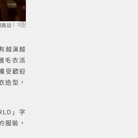
網路話
1
/
3
下有越演越
醜毛衣派
是備受歡迎
衣造型，
RLD」字
的服裝，