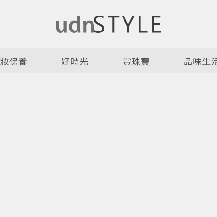
美妝保養
好時光
賞珠寶
品味生