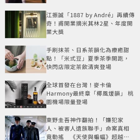
紅之路
江振誠「1887 by André」再續傳
奇！甫開業摘米其林2星、年度開
業大獎
手刷抹茶、日系茶韻化為療癒甜
點！「米弎豆」夏季茶季開跑，
快閃店限定茶飲清爽登場
全球首發在台灣！麥卡倫
Harmony最終章「椰風煖韻」 桃
園機場限量登場
東野圭吾神作翻拍！「嫌犯家
人、被害人遺族聯手」命案真相
竟動搖 《天使與蝙蝠》超越懸