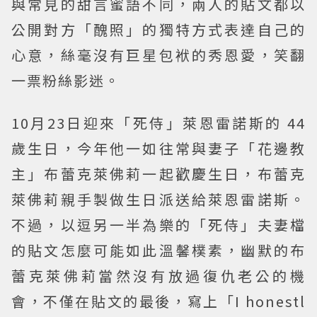
與常見的甜言蜜語不同，兩人的貼文都以
公開對方「醜照」的獨特方式表達自己的
心意，絲毫沒有巨星包袱的秀恩愛，笑翻
一票粉絲影迷。
10月23日迎來「死侍」萊恩雷諾斯的 44
歲生日，今年他一如往常與妻子「花邊教
主」布蕾克萊佛莉一起歡慶生日，布蕾克
萊佛莉親手製做生日派送給萊恩雷諾斯。
不過，以逗另一半為樂的「死侍」夫妻檔
的貼文怎麼可能如此溫馨樸素，幽默的布
蕾克萊佛莉當然沒有放過復仇老公的機
會，不僅在貼文的最後，寫上「I honestl