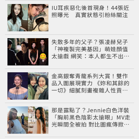
IU耳疾惡化後首現身！44張近
照曝光 真實狀態引粉絲關注
失散多年的父子？張凌赫兒子
「神複製完美基因」萌娃顏值
太搶戲 網笑：本人都生不出這
麼像
金高銀奪青龍系列大賞！雙作
品入圍展現實力 《妳和其餘的
一切》細膩刻畫複雜人性貢獻
大賞級演技
那是露點了？Jennie白色洋裝
「胸前黑色陰影太搶眼」MV走
光瞬間全被拍 對比圖瘋傳掀論
戰