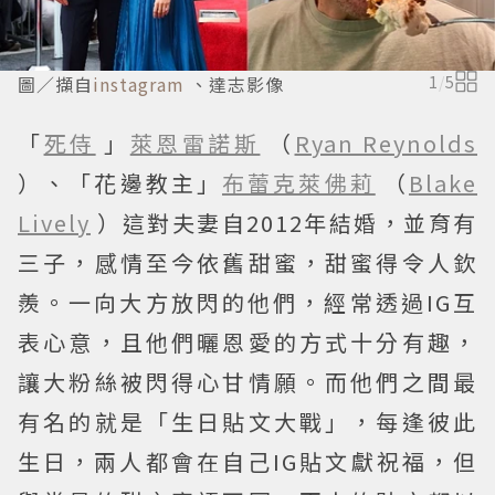
圖／擷自
instagram
、達志影像
1
/
5
「
死侍
」
萊恩雷諾斯
（
Ryan Reynolds
）、「花邊教主」
布蕾克萊佛莉
（
Blake
Lively
）這對夫妻自2012年結婚，並育有
三子，感情至今依舊甜蜜，甜蜜得令人欽
羨。一向大方放閃的他們，經常透過IG互
表心意，且他們曬恩愛的方式十分有趣，
讓大粉絲被閃得心甘情願。而他們之間最
有名的就是「生日貼文大戰」，每逢彼此
生日，兩人都會在自己IG貼文獻祝福，但