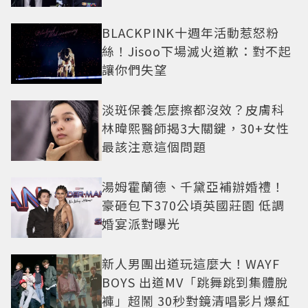
盤
BLACKPINK十週年活動惹怒粉
絲！Jisoo下場滅火道歉：對不起
讓你們失望
淡斑保養怎麼擦都沒效？皮膚科
林暐熙醫師揭3大關鍵，30+女性
最該注意這個問題
湯姆霍蘭德、千黛亞補辦婚禮！
豪砸包下370公頃英國莊園 低調
婚宴派對曝光
新人男團出道玩這麼大！WAYF
BOYS 出道MV「跳舞跳到集體脫
褲」超鬧 30秒對鏡清唱影片爆紅