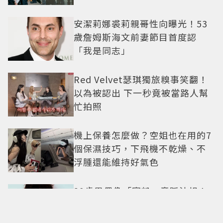
安潔莉娜裘莉親哥性向曝光！53
歲詹姆斯海文前妻節目首度認
「我是同志」
Red Velvet瑟琪獨旅糗事笑翻！
以為被認出 下一秒竟被當路人幫
忙拍照
機上保養怎麼做？空姐也在用的7
個保濕技巧，下飛機不乾燥、不
浮腫還能維持好氣色
29歲男偶像「寵粉」竟踩法規！
遭警方約談後現身籲粉絲守法