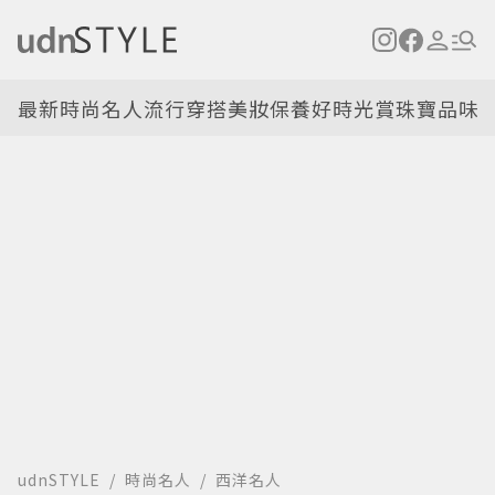
最新
時尚名人
流行穿搭
美妝保養
好時光
賞珠寶
品味
udnSTYLE
時尚名人
西洋名人