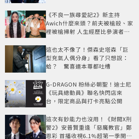
疑框架展開
《不良一族尋愛記2》新主持
Awich什麼來頭？前夫被槍殺、家
裡被槍掃射 人生經歷比參演者還
抓馬！
這也太不像了！傑森史塔森「巨
型充氣人偶分身」看了只想說：
蛤？ 驚喜連本尊都吐槽
G-DRAGON 粉絲必朝聖！迪士尼
《玩具總動員》聯名快閃店來
台，限定商品與打卡亮點公開
這次有鈔能力也沒用！《財閥X刑
警2》安普賢重逢「惡魔教官」鄭
恩彩 首播收視6.1%超第一季開紅