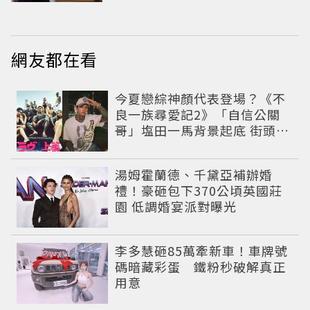
紅之路
網友都在看
今夏戀綜神顏代表登場？《不
良一族尋愛記2》「自信公關
哥」塩田一馬背景起底 街頭辣
男翻身當老闆
湯姆霍蘭德、千黛亞補辦婚
禮！豪砸包下370公頃英國莊
園 低調婚宴派對曝光
李多慧砸85萬牽新車！車牌號
碼暗藏彩蛋 鐵粉秒破解真正
用意