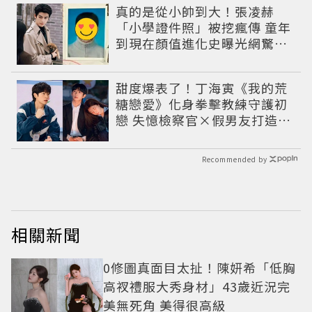
真的是從小帥到大！張凌赫
「小學證件照」被挖瘋傳 童年
到現在顏值進化史曝光網驚：
完全等比例長大
甜度爆表了！丁海寅《我的荒
糖戀愛》化身拳擊教練守護初
戀 失憶檢察官×假男友打造今
夏必看小甜劇
Recommended by
相關新聞
0修圖真面目太扯！陳妍希「低胸
高衩禮服大秀身材」43歲近況完
美無死角 美得很高級