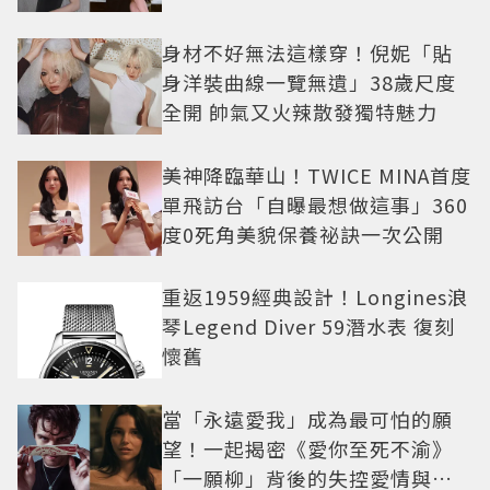
身材不好無法這樣穿！倪妮「貼
身洋裝曲線一覽無遺」38歲尺度
全開 帥氣又火辣散發獨特魅力
美神降臨華山！TWICE MINA首度
單飛訪台「自曝最想做這事」360
度0死角美貌保養祕訣一次公開
重返1959經典設計！Longines浪
琴Legend Diver 59潛水表 復刻
懷舊
當「永遠愛我」成為最可怕的願
望！一起揭密《愛你至死不渝》
「一願柳」背後的失控愛情與爆