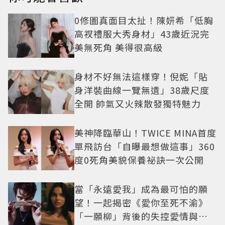
0修圖真面目太扯！陳妍希「低胸
高衩禮服大秀身材」43歲近況完
美無死角 美得很高級
身材不好無法這樣穿！倪妮「貼
身洋裝曲線一覽無遺」38歲尺度
全開 帥氣又火辣散發獨特魅力
美神降臨華山！TWICE MINA首度
單飛訪台「自曝最想做這事」360
度0死角美貌保養祕訣一次公開
當「永遠愛我」成為最可怕的願
望！一起揭密《愛你至死不渝》
「一願柳」背後的失控愛情與爆