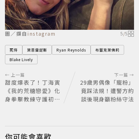
圖／擷自
instagram
5
/
5
死侍
萊恩雷諾斯
Ryan Reynolds
布蕾克萊佛莉
Blake Lively
← 上一篇
下一篇 →
甜度爆表了！丁海寅
29歲男偶像「寵粉」
《我的荒糖戀愛》化
竟踩法規！遭警方約
身拳擊教練守護初戀
談後現身籲粉絲守法
失憶檢察官×假男友
打造今夏必看小甜劇
你可能會喜歡