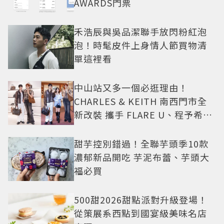
AWARDS門票
禾浩辰與吳品潔聯手放閃粉紅泡
泡！時髦皮件上身情人節買物清
單這裡看
中山站又多一個必逛理由！
CHARLES & KEITH 南西門市全
新改裝 攜手 FLARE U、程予希演
繹秋季時尚
甜芋控別錯過！全聯芋頭季10款
濃郁新品開吃 芋泥布蕾、芋頭大
福必買
500甜2026甜點派對升級登場！
從策展系西點到國宴級美味名店