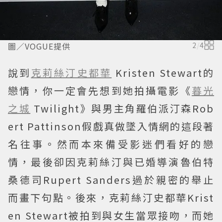
圖／VOGUE提供
2
/
4
說到
克莉絲汀史都華
Kristen Stewart的
戀情，你一定會先想到她拍攝電影《
暮光
之城
Twilight》與男主角羅伯派汀森Rob
ert Pattinson假戲真做墜入情網的這段著
名往事。然而本來備受影迷們看好的戀
情，最後卻因克莉絲汀與已婚導演魯伯特
桑德司Rupert Sanders過於親密的舉止
而畫下句點。後來，克莉絲汀史都華Krist
en Stewart被拍到與女生當眾接吻，而她