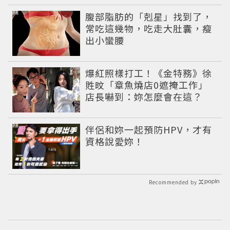
PR
腹部脂肪的「剋星」找到了，
常吃這幾物，吃走大肚囊，瘦
出小蠻腰
爆紅照樣打工！《金特務》徐
貹旼「章魚燒店0遮掩工作」
店長嚇到：妳怎麼會在這？
PR
伴侶和妳一起預防HPV，才有
資格說愛妳！
Recommended by