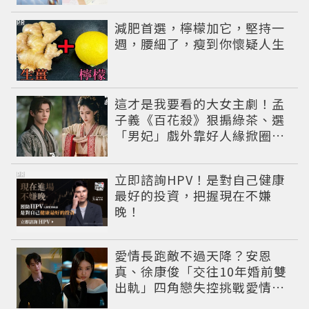
PR
減肥首選，檸檬加它，堅持一
週，腰細了，瘦到你懷疑人生
這才是我要看的大女主劇！孟
子義《百花殺》狠搧綠茶、選
「男妃」戲外靠好人緣掀圈內
好友應援潮
PR
立即諮詢HPV！是對自己健康
最好的投資，把握現在不嫌
晚！
愛情長跑敵不過天降？安恩
真、徐康俊「交往10年婚前雙
出軌」四角戀失控挑戰愛情底
線