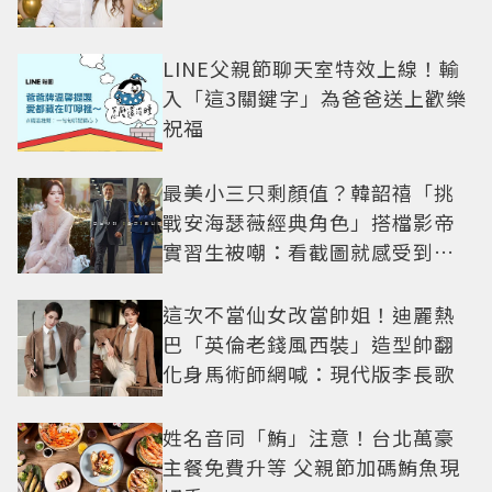
LINE父親節聊天室特效上線！輸
入「這3關鍵字」為爸爸送上歡樂
祝福
最美小三只剩顏值？韓韶禧「挑
戰安海瑟薇經典角色」搭檔影帝
實習生被嘲：看截圖就感受到演
技
這次不當仙女改當帥姐！迪麗熱
巴「英倫老錢風西裝」造型帥翻
化身馬術師網喊：現代版李長歌
姓名音同「鮪」注意！台北萬豪
主餐免費升等 父親節加碼鮪魚現