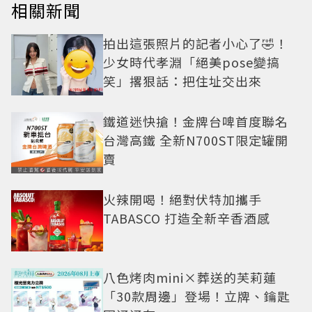
相關新聞
拍出這張照片的記者小心了🤣！
少女時代孝淵「絕美pose變搞
笑」撂狠話：把住址交出來
鐵道迷快搶！金牌台啤首度聯名
台灣高鐵 全新N700ST限定罐開
賣
火辣開喝！絕對伏特加攜手
TABASCO 打造全新辛香酒感
八色烤肉mini×葬送的芙莉蓮
「30款周邊」登場！立牌、鑰匙