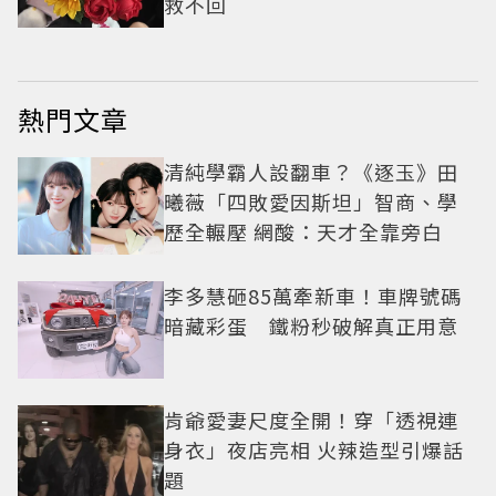
救不回
熱門文章
清純學霸人設翻車？《逐玉》田
曦薇「四敗愛因斯坦」智商、學
歷全輾壓 網酸：天才全靠旁白
李多慧砸85萬牽新車！車牌號碼
暗藏彩蛋 鐵粉秒破解真正用意
肯爺愛妻尺度全開！穿「透視連
身衣」夜店亮相 火辣造型引爆話
題