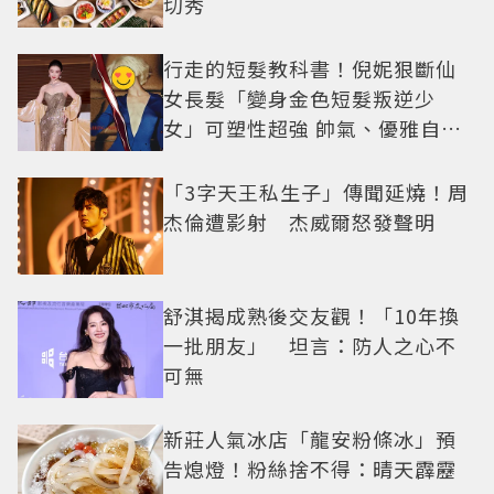
切秀
行走的短髮教科書！倪妮狠斷仙
女長髮「變身金色短髮叛逆少
女」可塑性超強 帥氣、優雅自由
切換
「3字天王私生子」傳聞延燒！周
杰倫遭影射 杰威爾怒發聲明
舒淇揭成熟後交友觀！「10年換
一批朋友」 坦言：防人之心不
可無
新莊人氣冰店「龍安粉條冰」預
告熄燈！粉絲捨不得：晴天霹靂