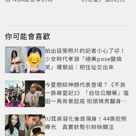
SGA也來挑戰
青年重新擁抱愛情 崔
叡娜淚揭童年抗癌傷
痛
你可能會喜歡
拍出這張照片的記者小心了🤣！
少女時代孝淵「絕美pose變搞
笑」撂狠話：把住址交出來
今夏戀綜神顏代表登場？《不良
一族尋愛記2》「自信公關哥」塩
田一馬背景起底 街頭辣男翻身當
老闆
IU耳疾惡化後首現身！44張近照
曝光 真實狀態引粉絲關注