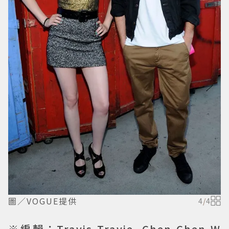
圖／VOGUE提供
4
/
4
※編輯：Travis Travie, Chen-Chen W