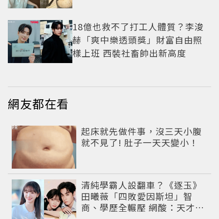
18億也救不了打工人體質？李浚
赫「爽中樂透頭獎」財富自由照
樣上班 西裝社畜帥出新高度
網友都在看
PR
起床就先做件事，沒三天小腹
就不見了! 肚子一天天變小！
清純學霸人設翻車？《逐玉》
田曦薇「四敗愛因斯坦」智
商、學歷全輾壓 網酸：天才全
靠旁白