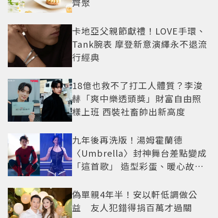
齊聚
卡地亞父親節獻禮！LOVE手環、
Tank腕表 摩登新意演繹永不退流
行經典
18億也救不了打工人體質？李浚
赫「爽中樂透頭獎」財富自由照
樣上班 西裝社畜帥出新高度
九年後再洗版！湯姆霍蘭德
〈Umbrella〉封神舞台差點變成
「這首歌」 造型彩蛋、暖心故事
一次公開
偽單親4年半！安以軒低調做公
益 友人犯錯得捐百萬才過關