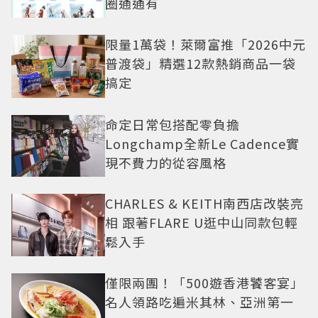
圈通通有
限量1萬袋！萊爾富推「2026中元
普渡袋」精選12款熱銷商品一袋
搞定
命定日常包搭配零負擔
Longchamp全新Le Cadence實
現不費力的從容風格
CHARLES & KEITH南西店改裝亮
相 跟著FLARE U逛中山同款包輕
鬆入手
僅限兩團！「500遊香港饕客宴」
名人領路吃遍米其林、亞洲第一