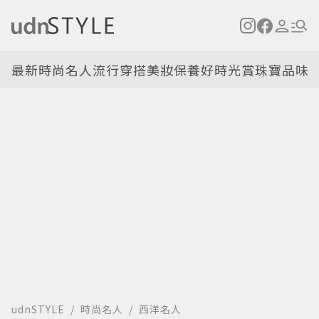
最新
時尚名人
流行穿搭
美妝保養
好時光
賞珠寶
品味
udnSTYLE
時尚名人
西洋名人