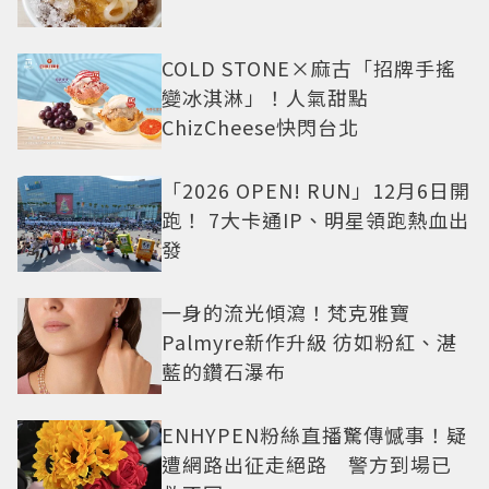
COLD STONE×麻古「招牌手搖
變冰淇淋」！人氣甜點
ChizCheese快閃台北
「2026 OPEN! RUN」12月6日開
跑！ 7大卡通IP、明星領跑熱血出
發
一身的流光傾瀉！梵克雅寶
Palmyre新作升級 彷如粉紅、湛
藍的鑽石瀑布
ENHYPEN粉絲直播驚傳憾事！疑
遭網路出征走絕路 警方到場已