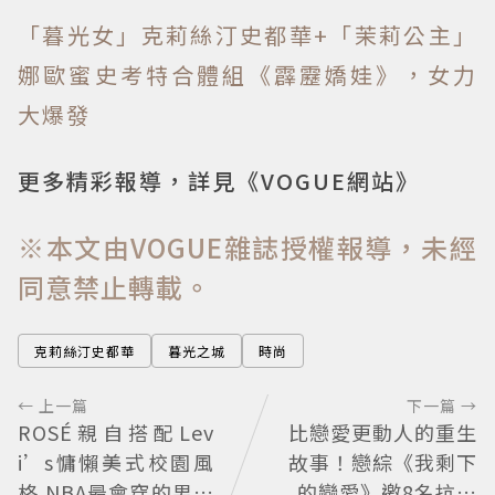
「暮光女」克莉絲汀史都華+「茉莉公主」
娜歐蜜史考特合體組《霹靂嬌娃》，女力
大爆發
更多精彩報導，詳見《VOGUE網站》
※本文由VOGUE雜誌授權報導，未經
同意禁止轉載。
克莉絲汀史都華
暮光之城
時尚
← 上一篇
下一篇 →
ROSÉ親自搭配Lev
比戀愛更動人的重生
i’s慵懶美式校園風
故事！戀綜《我剩下
格 NBA最會穿的男人
的戀愛》邀8名抗病