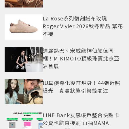
La Rose系列復刻絨布玫瑰
Roger Vivier 2026秋冬新品 繁花
不褪
迪麗熱巴、宋威龍神仙顏值同
框！MIKIMOTO頂級珠寶北京亞
洲首展
IU耳疾惡化後首現身！44張近照
曝光 真實狀態引粉絲關注
LINE Bank友感帳戶整合快點卡
公費也能直接刷 再抽MAMA