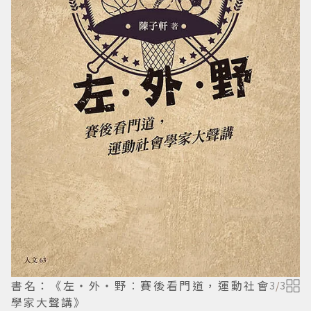
書名：《左‧外‧野︰賽後看門道，運動社會
3
/
3
學家大聲講》