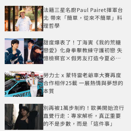
法籍三星名廚Paul Pairet揮軍台
北 帶來「簡單，從來不簡單」料
理哲學
甜度爆表了！丁海寅《我的荒糖
戀愛》化身拳擊教練守護初戀 失
憶檢察官×假男友打造今夏必看
小甜劇
勞力士 x 蒙特雷老爺車大賽再度
合作相伴25載 一展熱情與夢想的
本質
別再被1萬步制約！歐美開始流行
直覺行走：專家解析，真正重要
的不是步數，而是「這件事」