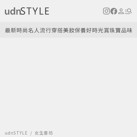
最新
時尚名人
流行穿搭
美妝保養
好時光
賞珠寶
品味
udnSTYLE
女生書坊