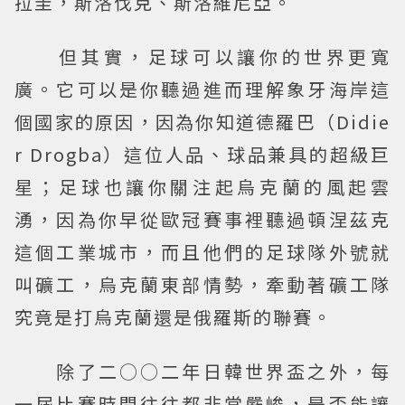
拉圭，斯洛伐克、斯洛維尼亞。
但其實，足球可以讓你的世界更寬
廣。它可以是你聽過進而理解象牙海岸這
個國家的原因，因為你知道德羅巴（Didie
r Drogba）這位人品、球品兼具的超級巨
星；足球也讓你關注起烏克蘭的風起雲
湧，因為你早從歐冠賽事裡聽過頓涅茲克
這個工業城市，而且他們的足球隊外號就
叫礦工，烏克蘭東部情勢，牽動著礦工隊
究竟是打烏克蘭還是俄羅斯的聯賽。
除了二○○二年日韓世界盃之外，每
一屆比賽時間往往都非常嚴峻，是否能讓