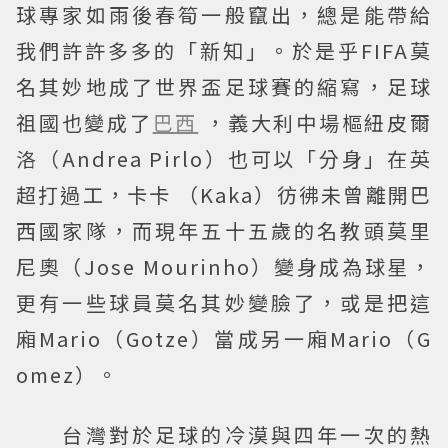
球專家如雨後春筍一般竄出，總是能帶給
我們許許多多的「新知」。於是乎FIFA莫
名其妙地成了世界盃足球賽的縮寫，足球
祖國也變成了
巴西
，義大利中場樞紐皮爾
洛（Andrea Pirlo）也可以「分身」在英
超打過工，卡卡 （Kaka）彷彿未曾離開巴
西國家隊，而現年五十五歲的名教頭莫里
尼奧（Jose Mourinho）變身成為球星，
更有一些球員莫名其妙變臉了，或是把這
廂Mario（Gotze）當成另一廂Mario（G
omez）。
台灣對於足球的冷漠與四年一次的熱