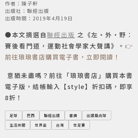
作者：陳子軒
出版社：聯經出版
出版時間：2019年4月19日
●本文摘選自
聯經出版
之《左‧外‧野︰
賽後看門道，運動社會學家大聲講》。
👉
前往琅琅書店購買電子書，立即閱讀！
意猶未盡嗎？前往「琅琅書店」購買本書
電子版，結帳輸入【style】折扣碼，即享
8折！
足球
巴西
聯經出版
書摘
出版風向球
生活休閒
世界盃
台灣
世足賽