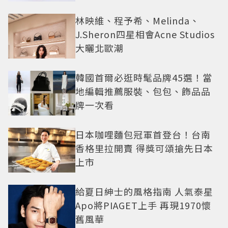
林映維、程予希、Melinda、
J.Sheron四星相會Acne Studios
大曬北歐潮
韓國首爾必逛時髦品牌45選！當
地編輯推薦服裝、包包、飾品品
牌一次看
日本咖哩麵包冠軍首登台！台南
香格里拉開賣 得獎可頌搶先日本
上市
給夏日紳士的風格指南 人氣泰星
Apo將PIAGET上手 再現1970懷
舊風華