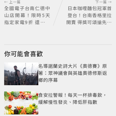
← 上一篇
下一篇 →
全國電子台南仁德中
日本咖哩麵包冠軍首
山店開幕！限時5天
登台！台南香格里拉
指定家電9折 還有每
開賣 得獎可頌搶先日
日限量商品
本上市
你可能會喜歡
名導諾蘭史詩大片《奧德賽》原
著：眾神議會與英雄奧德修斯返
鄉的序幕
食安拉警報！每天一杯排毒飲，
緩解慢性發炎、降低肝指數