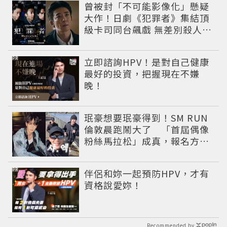
曾被封「不可能影像化」懸疑
大作！日劇《犯罪者》集結頂
級卡司同台飆戲 無差別殺人案
捲出政商黑幕
PR
立即諮詢HPV！是對自己健康
最好的投資，把握現在不嫌
晚！
珉豪想要珉豪得到！SM RUN
倫敦晨跑鬧大了 「首屆偶像
粉絲馬拉松」成真，報名方式
公開
PR
伴侶和妳一起預防HPV，才有
資格說愛妳！
Recommended by