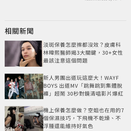
相關新聞
淡斑保養怎麼擦都沒效？皮膚科
林暐熙醫師揭3大關鍵，30+女性
最該注意這個問題
新人男團出道玩這麼大！WAYF
BOYS 出道MV「跳舞跳到集體脫
褲」超鬧 30秒對鏡清唱影片爆紅
機上保養怎麼做？空姐也在用的7
個保濕技巧，下飛機不乾燥、不
浮腫還能維持好氣色