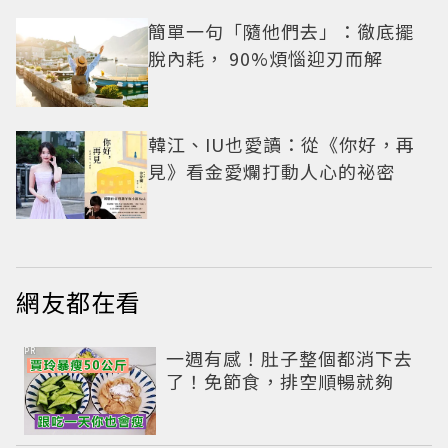
簡單一句「隨他們去」：徹底擺
脫內耗， 90%煩惱迎刃而解
韓江、IU也愛讀：從《你好，再
見》看金愛爛打動人心的祕密
網友都在看
PR
一週有感！肚子整個都消下去
了！免節食，排空順暢就夠