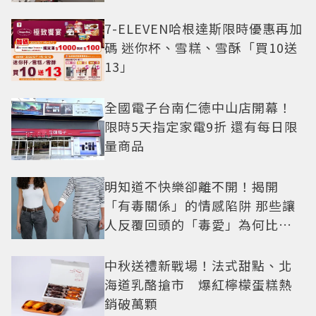
7-ELEVEN哈根達斯限時優惠再加
碼 迷你杯、雪糕、雪酥「買10送
13」
全國電子台南仁德中山店開幕！
限時5天指定家電9折 還有每日限
量商品
明知道不快樂卻離不開！揭開
「有毒關係」的情感陷阱 那些讓
人反覆回頭的「毒愛」為何比菸
還難戒？
中秋送禮新戰場！法式甜點、北
海道乳酪搶市 爆紅檸檬蛋糕熱
銷破萬顆