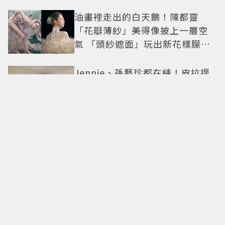
油畫裡走出的白天鵝！陳都靈
「花瓣薄紗」美得像披上一層空
氣 「頭紗遮面」玩出新花樣朦朧
美感太仙
Jennie、孫藝珍都在練！皮拉提
斯不是瘦身運動，教練揭9大迷
思、選課真相
這就是天團待遇？BLACKPINK十
周年見面會「僅抽40人參與」報
名開始到截止僅9小時粉絲怒了😡
GD權志龍私下反差萌曝光！遇大
聲公秒變乖弟弟 與法師合照再掀
熱議