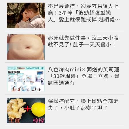
不是最會撩，卻最容易讓人上
癮！3星座「後勁超強型戀
人」愛上就很難戒掉 越相處越
有魅力
PR
起床就先做件事，沒三天小腹
就不見了! 肚子一天天變小！
八色烤肉mini×葬送的芙莉蓮
「30款周邊」登場！立牌、鑰
匙圈通通有
PR
檸檬搭配它，臉上斑點全部消
失了，小肚子都變平坦了