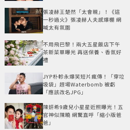
張凌赫王楚然「太會親」！《這
一秒過火》張凌赫人夫感爆棚 網
喊太有氛圍
不用飛巴黎！兩大五星飯店下午
茶新菜單曝光 再送保養、香氛好
禮
JYP朴軫永爆笑短片瘋傳！「穿垃
圾袋」趕場Waterbomb 被虧
「應該改名JPG」
陳妍希9歲兒小星星近照曝光！五
官神似陳曉 網驚直呼「縮小版爸
爸」