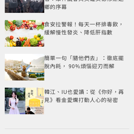
鄉的序幕
食安拉警報！每天一杯排毒飲，
緩解慢性發炎、降低肝指數
簡單一句「隨他們去」：徹底擺
脫內耗， 90%煩惱迎刃而解
韓江、IU也愛讀：從《你好，再
見》看金愛爛打動人心的祕密