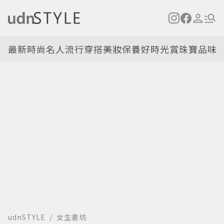
最新
時尚名人
流行穿搭
美妝保養
好時光
賞珠寶
品味
udnSTYLE
女生書坊