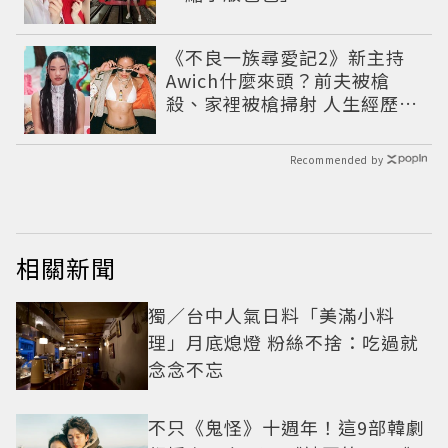
《不良一族尋愛記2》新主持
Awich什麼來頭？前夫被槍
殺、家裡被槍掃射 人生經歷比
參演者還抓馬！
Recommended by
相關新聞
獨／台中人氣日料「美滿小料
理」月底熄燈 粉絲不捨：吃過就
念念不忘
不只《鬼怪》十週年！這9部韓劇