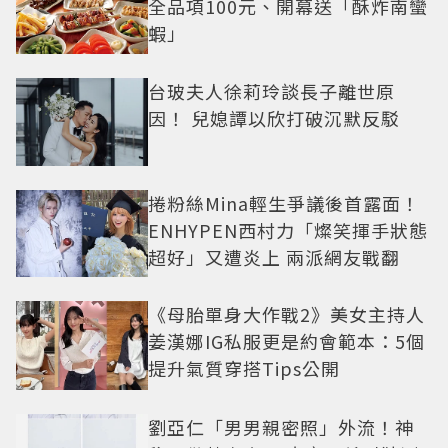
全品項100元、開幕送「酥炸南蠻
蝦」
台玻夫人徐莉玲談長子離世原
因！ 兒媳譚以欣打破沉默反駁
捲粉絲Mina輕生爭議後首露面！
ENHYPEN西村力「燦笑揮手狀態
超好」又遭炎上 兩派網友戰翻
《母胎單身大作戰2》美女主持人
姜漢娜IG私服更是約會範本：5個
提升氣質穿搭Tips公開
劉亞仁「男男親密照」外流！神