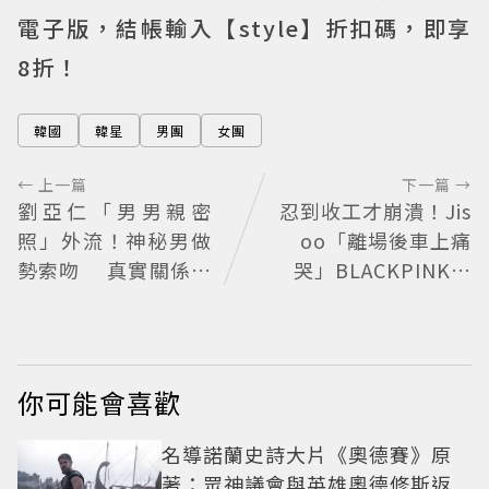
電子版，結帳輸入【style】折扣碼，即享
8折！
韓國
韓星
男團
女團
← 上一篇
下一篇 →
劉亞仁「男男親密
忍到收工才崩潰！Jis
照」外流！神秘男做
oo「離場後車上痛
勢索吻 真實關係引
哭」BLACKPINK歡
猜測
慶10週年變道歉大會
粉絲看了超心疼
你可能會喜歡
名導諾蘭史詩大片《奧德賽》原
著：眾神議會與英雄奧德修斯返