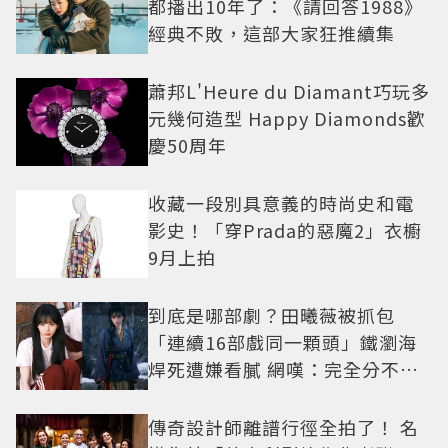
都播出10年了：《請回答1988》
經典不敗，這部大家狂推續集
蕭邦L'Heure du Diamant巧玩多
元幾何造型 Happy Diamonds歡
慶50周年
收藏一段別具意義的時尚史和電
影史！「穿Prada的惡魔2」衣櫥
9月上拍
到底是哪部劇？田曦薇被抓包
「連續16部戲同一顆頭」鐵瀏海
焊死遭嫌看膩 網嘆：完全分不出
角色
傳奇設計師離譜行徑全拍了！ 名