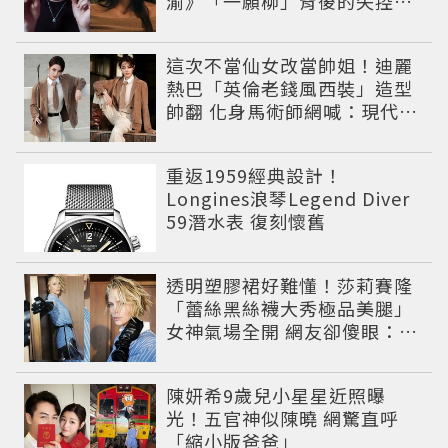
渝》「一願柳」背後的失控愛
情與爆紅之路
這次不當仙女改當帥姐！迪麗
熱巴「英倫老錢風西裝」造型
帥翻 化身馬術師網喊：現代版
李長歌
重返1959經典設計！
Longines浪琴Legend Diver
59潛水表 復刻懷舊
透明塑膠裙好難懂！莎莉賽隆
「蕾絲黑絲襪大秀極品美腿」
女神氣場全開 網友卻傻眼：造
型根本靠臉撐
陳妍希9歲兒小星星近照曝
光！五官神似陳曉 網驚直呼
「縮小版爸爸」