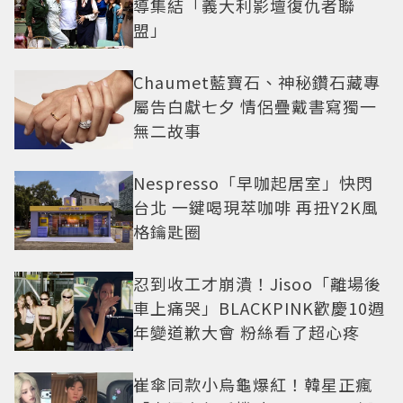
導集結「義大利影壇復仇者聯
盟」
Chaumet藍寶石、神秘鑽石藏專
屬告白獻七夕 情侶疊戴書寫獨一
無二故事
Nespresso「早咖起居室」快閃
台北 一鍵喝現萃咖啡 再扭Y2K風
格鑰匙圈
忍到收工才崩潰！Jisoo「離場後
車上痛哭」BLACKPINK歡慶10週
年變道歉大會 粉絲看了超心疼
崔傘同款小烏龜爆紅！韓星正瘋