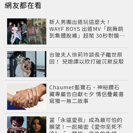
網友都在看
新人男團出道玩這麼大！
WAYF BOYS 出道MV「跳舞跳
到集體脫褲」超鬧 30秒對鏡清
唱影片爆紅
台玻夫人徐莉玲談長子離世原
因！ 兒媳譚以欣打破沉默反駁
Chaumet藍寶石、神秘鑽石
藏專屬告白獻七夕 情侶疊戴書
寫獨一無二故事
當「永遠愛我」成為最可怕的
願望！一起揭密《愛你至死不