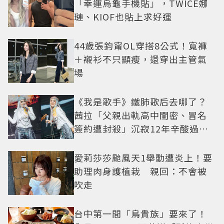
「幸運烏龜手機貼」，TWICE娜
璉、KIOF也貼上求好運
44歲張鈞甯OL穿搭8公式！寬褲
＋襯衫不只顯瘦，還穿出主管氣
場
《我是歌手》鐵肺歌后去哪了？
茜拉「父親出軌高中閨密、冒名
簽約遭封殺」沉寂12年辛酸過往
曝光
愛莉莎莎颱風天1舉動遭炎上！要
助理肉身護植栽 親回：不會被
吹走
台中第一間「鳥貴族」要來了！