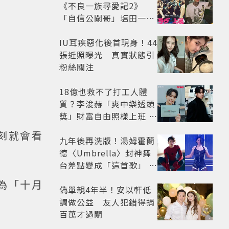
《不良一族尋愛記2》
「自信公關哥」塩田一馬
背景起底 街頭辣男翻身當
老闆
IU耳疾惡化後首現身！44
張近照曝光 真實狀態引
粉絲關注
18億也救不了打工人體
質？李浚赫「爽中樂透頭
獎」財富自由照樣上班 西
裝社畜帥出新高度
刻就會看
九年後再洗版！湯姆霍蘭
德〈Umbrella〉封神舞
台差點變成「這首歌」 造
型彩蛋、暖心故事一次公
為「十月
開
偽單親4年半！安以軒低
調做公益 友人犯錯得捐
百萬才過關