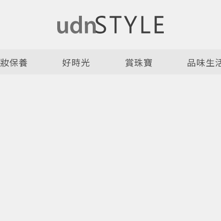
美妝保養
好時光
賞珠寶
品味生