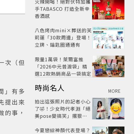
火辣開喝！絕對伏特加攜
手TABASCO 打造全新辛
香酒感
八色烤肉mini×葬送的芙
莉蓮「30款周邊」登場！
立牌、鑰匙圈通通有
限量1萬袋！萊爾富推
一次（但
「2026中元普渡袋」精
選12款熱銷商品一袋搞定
時尚名人
間」有多
MORE
先提出來
拍出這張照片的記者小心
了🤣！少女時代孝淵「絕
做的事，
美pose變搞笑」撂狠
話：把住址交出來
今夏戀綜神顏代表登場？