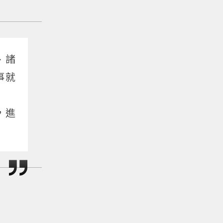
、諸
事就
，進