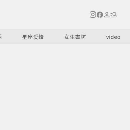
活
星座愛情
女生書坊
video