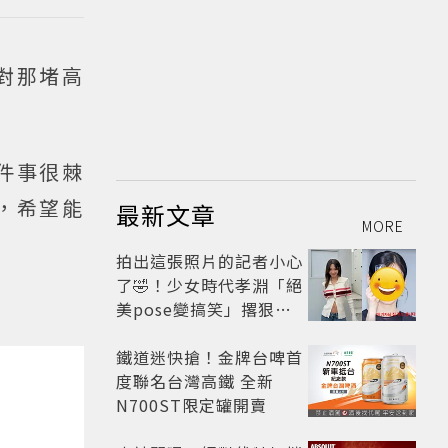
對那堵高
件事很棘
，希望能
最新文章
MORE
拍出這張照片的記者小心
了🤣！少女時代孝淵「絕
美pose變搞笑」撂狠
話：把住址交出來
鐵道迷快搶！金牌台啤首
度聯名台灣高鐵 全新
N700ST限定罐開賣