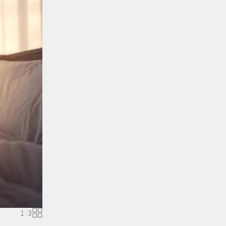
1
/
3