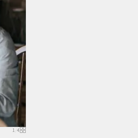
1
/
4