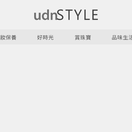
美妝保養
好時光
賞珠寶
品味生