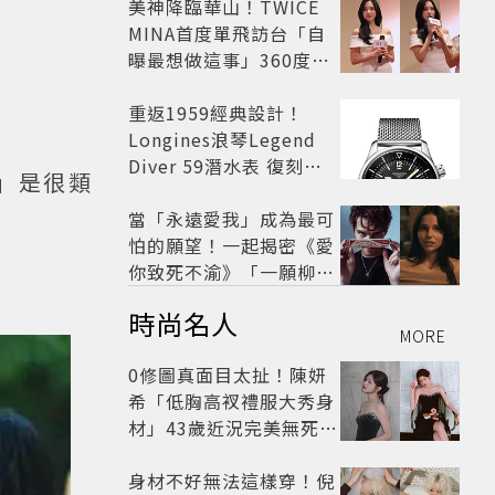
美神降臨華山！TWICE
MINA首度單飛訪台「自
曝最想做這事」360度0
死角美貌保養祕訣一次公
開
重返1959經典設計！
Longines浪琴Legend
Diver 59潛水表 復刻懷
」是很類
舊
當「永遠愛我」成為最可
怕的願望！一起揭密《愛
你致死不渝》「一願柳」
背後的失控愛情與爆紅之
時尚名人
路
MORE
0修圖真面目太扯！陳妍
希「低胸高衩禮服大秀身
材」43歲近況完美無死角
美得很高級
身材不好無法這樣穿！倪