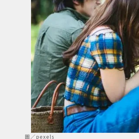
圖／pexels