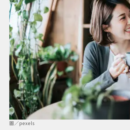
圖／pexels