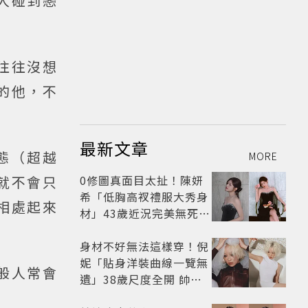
人碰到戀
往往沒想
的他，不
最新文章
態（超越
MORE
0修圖真面目太扯！陳妍
就不會只
希「低胸高衩禮服大秀身
相處起來
材」43歲近況完美無死角
美得很高級
身材不好無法這樣穿！倪
妮「貼身洋裝曲線一覽無
般人常會
遺」38歲尺度全開 帥氣
又火辣散發獨特魅力