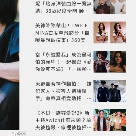
妮「貼身洋裝曲線一覽無
遺」38歲尺度全開 帥氣
又火辣散發獨特魅力
美神降臨華山！TWICE
MINA首度單飛訪台「自
曝最想做這事」360度0
死角美貌保養祕訣一次公
開
當「永遠愛我」成為最可
怕的願望！一起揭密《愛
你致死不渝》「一願柳」
背後的失控愛情與爆紅之
路
東野圭吾神作翻拍！「嫌
犯家人、被害人遺族聯
手」命案真相竟動搖
《天使與蝙蝠》超越懸疑
框架展開
《不良一族尋愛記2》新
主持Awich什麼來頭？前
夫被槍殺、家裡被槍掃射
3
/
4
人生經歷比參演者還抓