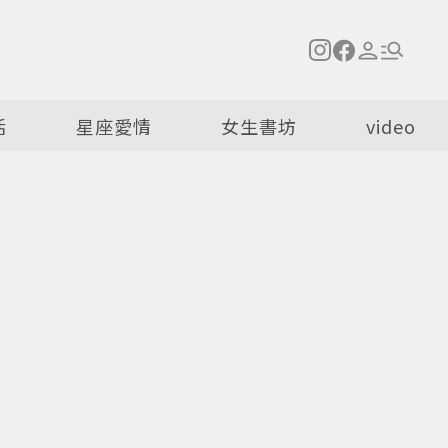
活
星座愛情
女生書坊
video