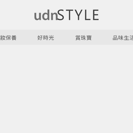
美妝保養
好時光
賞珠寶
品味生