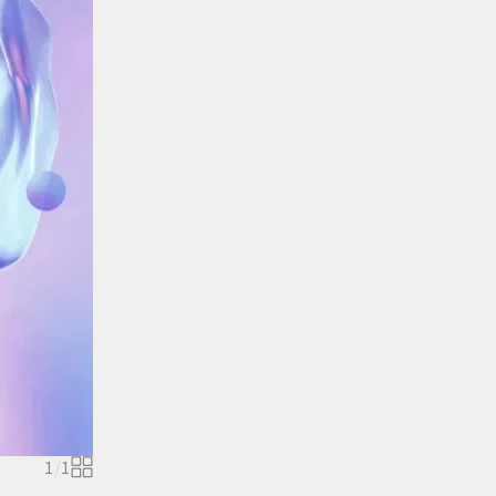
1
/
1