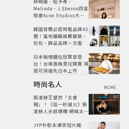
林映維、程予希、
Melinda、J.Sheron四星
相會Acne Studios大曬
北歐潮
韓國首爾必逛時髦品牌45
選！當地編輯推薦服裝、
包包、飾品品牌一次看
日本咖哩麵包冠軍首登
台！台南香格里拉開賣 得
獎可頌搶先日本上市
時尚名人
MORE
張凌赫王楚然「太會
親」！《這一秒過火》張
凌赫人夫感爆棚 網喊太有
氛圍
JYP朴軫永爆笑短片瘋