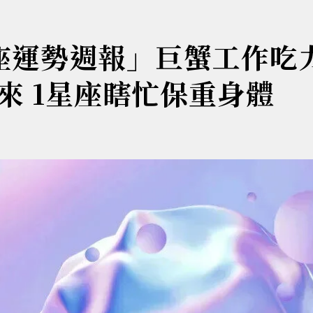
陽星座運勢週報」巨蟹工作吃
來 1星座瞎忙保重身體