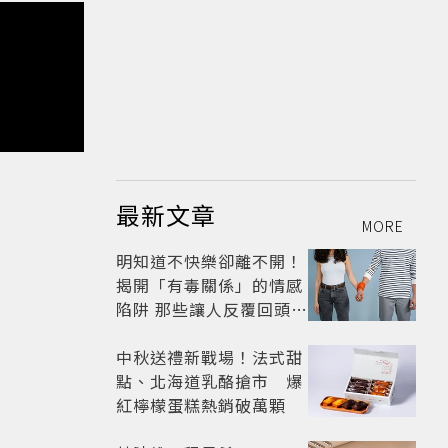
最新文章
MORE
明知道不快樂卻離不開！
揭開「有毒關係」的情感
陷阱 那些讓人反覆回頭的
「毒愛」為何比菸還難
戒？
中秋送禮新戰場！法式甜
點、北海道乳酪搶市 爆
紅檸檬蛋糕熱銷破萬顆