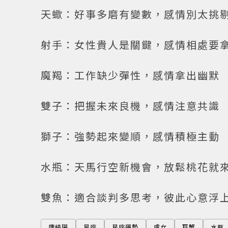
天蠍：好事多磨有變數，感情別太挑
射手：女性貴人是關鍵，感情相處要
魔羯：工作缺少彈性，感情拿出幽默
雙子：把握未來良機，感情注意共識
獅子：強勢起來變順，感情積極主動
水瓶：天馬行空新機會，放鬆桃花就
雙魚：適合談判多思考，彼此心意浮
唐綺陽
星座
星座運勢
處女
巨蟹
水瓶