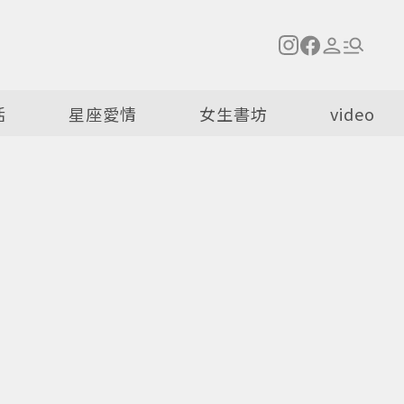
活
星座愛情
女生書坊
video