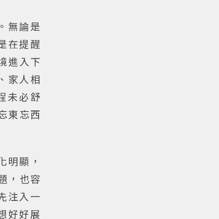
。無論是
是在提醒
境進入下
、家人相
程未必舒
忘東忘西
化明顯，
題，也容
先注入一
想好好展