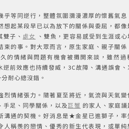
幾乎等同逆行，整體氛圍瀰漫濃厚的懷舊氣息
然想起某段早已以為放下的關係與委屈，都像
其雙子、
處女
、雙魚，更容易感受到生涯或心
結束的事。對大眾而言，原生家庭、親子關係
已久的情緒與問題有機會被攤開來談，雖然過
水逆前效應也持續發威，3C故障、溝通誤會、
一分耐心總沒錯。
強烈情緒張力。隨著夏至將近，氣流與天氣變
、手足、同學關係，以及
巨蟹
的家人、家庭議
新溝通的契機。好消息是★金星已進獅子，率
令人稱羨的戀情、優秀的新生代表現，或單純