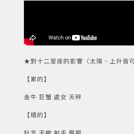
★對十二星座的影響（太陽、上升皆
【累的】
金牛 巨蟹 處女 天秤
【穩的】
牡羊 天蠍 射手 魔羯