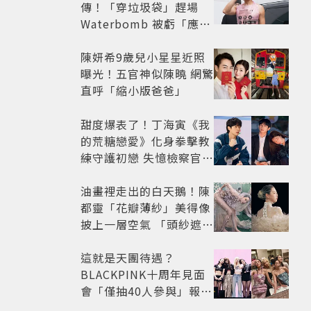
傳！「穿垃圾袋」趕場
Waterbomb 被虧「應該
改名JPG」
陳妍希9歲兒小星星近照
曝光！五官神似陳曉 網驚
直呼「縮小版爸爸」
甜度爆表了！丁海寅《我
的荒糖戀愛》化身拳擊教
練守護初戀 失憶檢察官×
假男友打造今夏必看小甜
劇
油畫裡走出的白天鵝！陳
都靈「花瓣薄紗」美得像
披上一層空氣 「頭紗遮
面」玩出新花樣朦朧美感
太仙
這就是天團待遇？
BLACKPINK十周年見面
會「僅抽40人參與」報名
開始到截止僅9小時粉絲