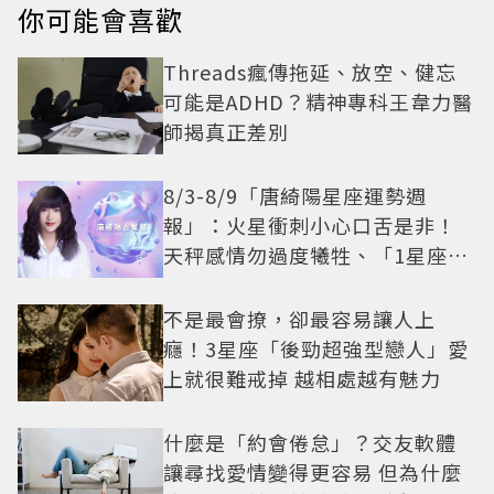
你可能會喜歡
Threads瘋傳拖延、放空、健忘
可能是ADHD？精神專科王韋力醫
師揭真正差別
8/3-8/9「唐綺陽星座運勢週
報」：火星衝刺小心口舌是非！
天秤感情勿過度犧牲、「1星座」
有年下戀機會
不是最會撩，卻最容易讓人上
癮！3星座「後勁超強型戀人」愛
上就很難戒掉 越相處越有魅力
什麼是「約會倦怠」？交友軟體
讓尋找愛情變得更容易 但為什麼