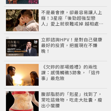
不是最會撩，卻最容易讓人上
癮！3星座「後勁超強型戀
人」愛上就很難戒掉 越相處越
有魅力
PR
立即諮詢HPV！是對自己健康
最好的投資，把握現在不嫌
晚！
《欠妳的那場婚禮》的兩性
課：感情觸礁5跡象，「這件
事」最危險
PR
腹部脂肪的「剋星」找到了，
常吃這幾物，吃走大肚囊，瘦
出小蠻腰