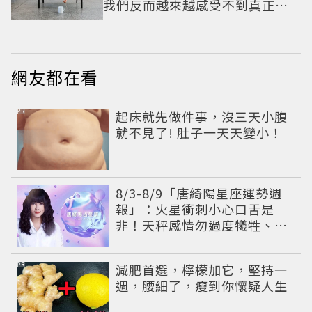
我們反而越來越感受不到真正的
心動？
網友都在看
PR
起床就先做件事，沒三天小腹
就不見了! 肚子一天天變小！
8/3-8/9「唐綺陽星座運勢週
報」：火星衝刺小心口舌是
非！天秤感情勿過度犧牲、
「1星座」有年下戀機會
PR
減肥首選，檸檬加它，堅持一
週，腰細了，瘦到你懷疑人生