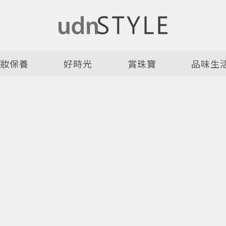
美妝保養
好時光
賞珠寶
品味生