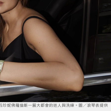
好萊塢天后珍妮佛羅倫斯一展大都會的迷人與洗練。圖／浪琴表提供