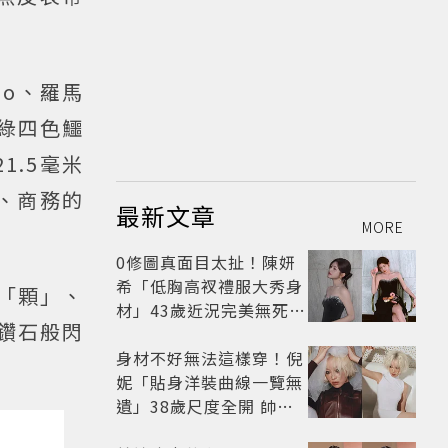
mo、羅馬
荷綠四色鱷
1.5毫米
宴、商務的
最新文章
MORE
0修圖真面目太扯！陳妍
希「低胸高衩禮服大秀身
8「顆」、
材」43歲近況完美無死角
如鑽石般閃
美得很高級
身材不好無法這樣穿！倪
妮「貼身洋裝曲線一覽無
遺」38歲尺度全開 帥氣
又火辣散發獨特魅力