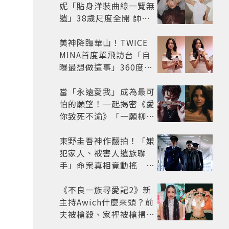
妮「貼身洋裝曲線一覽無
遺」38歲尺度全開 帥氣
又火辣散發獨特魅力
美神降臨華山！TWICE
MINA首度單飛訪台「自
曝最想做這事」360度0
死角美貌保養祕訣一次公
開
當「永遠愛我」成為最可
怕的願望！一起揭密《愛
你致死不渝》「一願柳」
背後的失控愛情與爆紅之
路
東野圭吾神作翻拍！「嫌
犯家人、被害人遺族聯
手」命案真相竟動搖
《天使與蝙蝠》超越懸疑
框架展開
《不良一族尋愛記2》新
主持Awich什麼來頭？前
夫被槍殺、家裡被槍掃射
人生經歷比參演者還抓