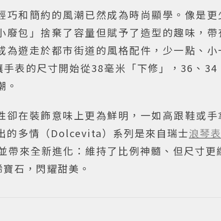
輕巧和簡約的風潮已然成為時尚顯學。像是更
小廢包」捨棄了容量但賦予了造型的趣味，帶
成為遊走於都市街道的風格配件，少一點、小
表的尺寸開始從38毫米「下修」，36、34、3
潮。
性卻在裝飾意味上更為鮮明，一如高跟鞋或手
的多情（Dolcevita）系列是來自瑞士
浪琴
今日並帶來全新進化：維持了比例神髓、但尺寸更
的珍稀寶石，閃耀甜美。