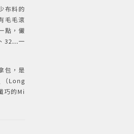
少布料的
有毛毛滾
一點，儼
2...一
拿包，是
表
（Long
纖巧的Mi