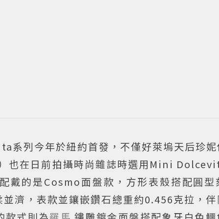
olcevita系列今年於紐約首發，不僅好萊塢天后珍
在日前拍攝時尚雜誌時選用Mini Dolcevi
配戴的是Cosmo面盤款，方形表殼搭配圓型
並濟，表款並鑲嵌鑽石總重約0.456克拉，
的款式則為
羅馬
鏤雕鍍金面盤搭配象牙白色鱷