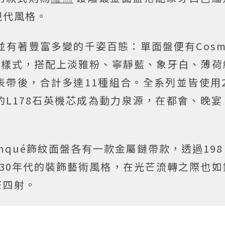
現代風格。
a腕表並有著豐富多變的千姿百態：單面盤便有Cos
盤三種樣式，搭配上淡雅粉、寧靜藍、象牙白、薄
帶後，合計多達11種組合。全系列並皆使用2
準的L178石英機芯成為動力泉源，在都會、晚
inqué飾紋面盤各有一款金屬鏈帶款，透過19
1930年代的裝飾藝術風格，在光芒流轉之際也
芒四射。