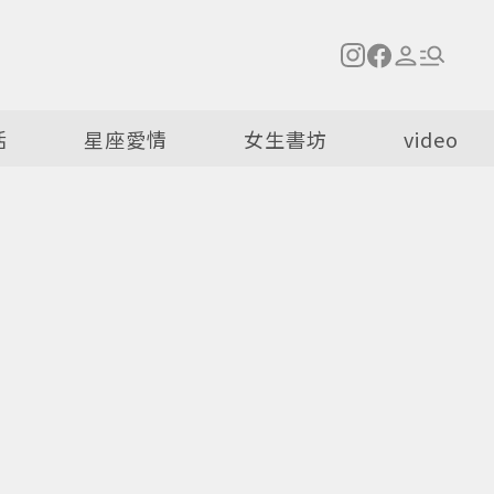
活
星座愛情
女生書坊
video