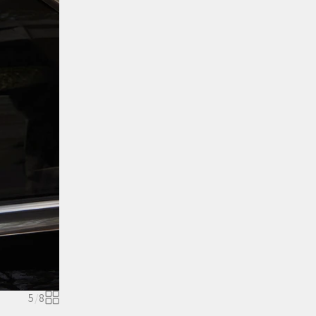
5
/
8