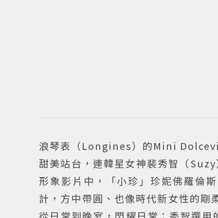
浪琴表（Longines）的Mini D
甜美站台，連韓星女神裴秀智（Suzy）也
形象影片中，「小珍」珍妮佛羅倫斯
計，方中帶圓、也像時代新女性的剛柔
從日常到晚宴，閃耀日常；秀智選用