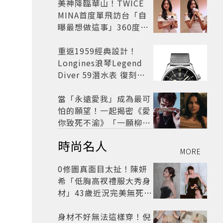
美神降臨華山！TWICE
MINA首度單飛訪台「自
曝最想做這事」360度0
死角美貌保養祕訣一次公
開
重返1959經典設計！
Longines浪琴Legend
Diver 59潛水表 復刻懷
舊
當「永遠愛我」成為最可
怕的願望！一起揭密《愛
你致死不渝》「一願柳」
背後的失控愛情與爆紅之
時尚名人
路
MORE
0修圖真面目太扯！陳妍
希「低胸高衩禮服大秀身
材」43歲近況完美無死角
美得很高級
身材不好無法這樣穿！倪