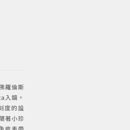
妮佛羅倫斯
ta入鏡。
刻度的設
伴隨著小珍
魚皮表帶