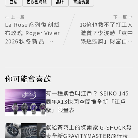
巴黎
巴黎聖母院
品牌
百達翡麗
← 上一篇
下一篇 →
La Rose系列復刻絨
18億也救不了打工人
布玫瑰 Roger Vivier
體質？李浚赫「爽中
2026秋冬新品 繁花
樂透頭獎」財富自由
不褪
照樣上班 西裝社畜帥
出新高度
你可能會喜歡
有一種紫色叫江戶？ SEIKO 145
周年A13快閃空間推全新「江戶
紫」限量表
獻給蒼穹上的探索家 G-SHOCK發
表全新GRAVITYMASTER飛行表