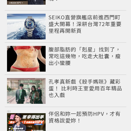
SEIKO直營旗艦店前進西門町
盛大開幕！深耕台灣72年重要
里程再開新頁
PR
腹部脂肪的「剋星」找到了，
常吃這幾物，吃走大肚囊，瘦
出小蠻腰
孔孝真新戲《殺手媽咪》藏彩
蛋！ 比利時王室愛用百年精品
也入戲
PR
伴侶和妳一起預防HPV，才有
資格說愛妳！