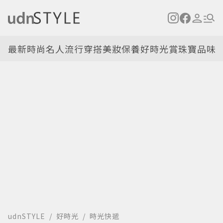
最新
時尚名人
流行穿搭
美妝保養
好時光
賞珠寶
品味
udnSTYLE
好時光
時光快遞