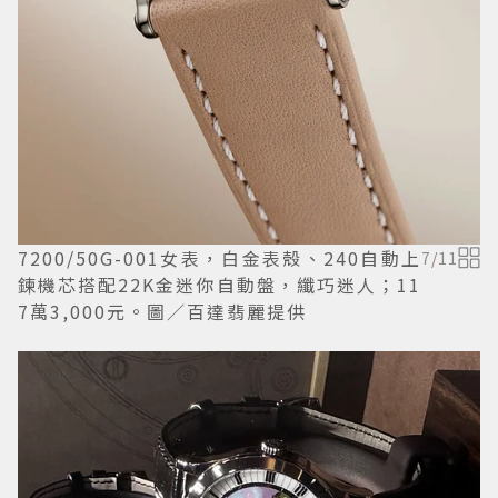
7200/50G-001女表，白金表殼、240自動上
7
/
11
鍊機芯搭配22K金迷你自動盤，纖巧迷人；11
7萬3,000元。圖／百達翡麗提供