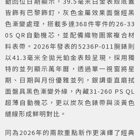
動回位日期顯示，39.5毫米白金表殼底蓋
皆飾有巴黎飾釘，灰色金屬效果面盤經黑
色漸變處理，搭載多達368件零件的26-33
0S QR自動機芯，並配備織物圖案複合材
料表帶。2026年發表的5236P-011腕錶則
以41.3毫米全拋光鉑金表殼呈現，採用獨
特的並列顯示萬年曆，透過單一視窗將星
期、日期與月份優雅並列，銀調垂直磨拭
面盤具黑色漸變外緣，內藏31-260 PS QL
超薄自動機芯，更以炭灰色錶帶與淡黃色
縫線形成鮮明對比。
同為2026年的兩款重點新作更演繹了經典