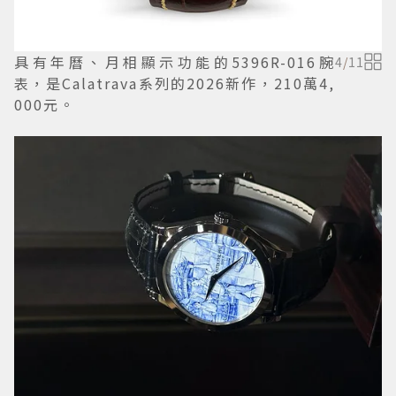
具有年曆、月相顯示功能的5396R-016腕
4
/
11
表，是Calatrava系列的2026新作，210萬4,
000元。