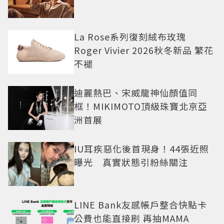
La Rose系列復刻絨布玫瑰
Roger Vivier 2026秋冬新品 繁花
不褪
迪麗熱巴、宋威龍神仙顏值同
框！MIKIMOTO頂級珠寶北京亞
洲首展
IU耳疾惡化後首現身！44張近照
曝光 真實狀態引粉絲關注
LINE Bank友感帳戶整合快點卡
公費也能直接刷 再抽MAMA