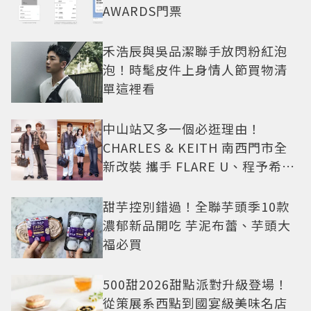
AWARDS門票
禾浩辰與吳品潔聯手放閃粉紅泡
泡！時髦皮件上身情人節買物清
單這裡看
中山站又多一個必逛理由！
CHARLES & KEITH 南西門市全
新改裝 攜手 FLARE U、程予希演
繹秋季時尚
甜芋控別錯過！全聯芋頭季10款
濃郁新品開吃 芋泥布蕾、芋頭大
福必買
500甜2026甜點派對升級登場！
從策展系西點到國宴級美味名店