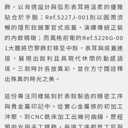
飾，以背透設計與弧形表耳將溫柔的優雅
貼合於手腕；Ref.5227J-001則以圓潤流
暢的隱形鉸鏈軍官式底蓋，演繹傳統正裝
的內斂精緻；而風格前衛的Ref.5226G-00
1大膽將巴黎飾釘移至中殼，表耳與底蓋連
接，展現出銳利且具現代休閒的動感語
境。三款時計各放異彩，並在方寸間詮釋
出殊異的時光之美。
這份專注同樣銘刻於表殼製造的精密工序
與貴金屬印記中。從實心金屬條的初加工
沖壓，到CNC銑床加工出幾何曲線，歷經
預拋光與手工精飾，每道工序都是工匠與