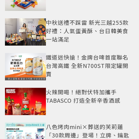
中秋送禮不踩雷 新光三越255款
好禮：人氣蛋黃酥、台日韓美食
一站滿足
鐵道迷快搶！金牌台啤首度聯名
台灣高鐵 全新N700ST限定罐開
賣
火辣開喝！絕對伏特加攜手
TABASCO 打造全新辛香酒感
八色烤肉mini×葬送的芙莉蓮
「30款周邊」登場！立牌、鑰匙