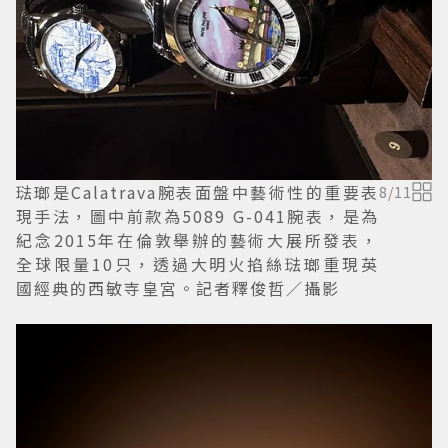
琺瑯是Calatrava腕表面盤中藝術性的重要表
8
/
11
現手法，圖中前款為5089 G-041腕表，是為
紀念2015年在倫敦舉辦的藝術大展所發表，
全球限量10只，透過大明火掐絲琺瑯重現英
國經典的西敏寺皇宮。記者釋俊哲／攝影