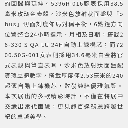
的回歸與延伸。5396R-016腕表採用38.5
毫米玫瑰金表殼，沙米色放射狀面盤與「o
bus」切面刻度佈局對稱平衡，6點鐘方向
位置整合24小時指示、月相及日期，搭載2
6-330 S QA LU 24H自動上鍊機芯；而72
00.50G-001女表則採用34.6毫米白金將官
式表殼與筆直表耳，沙米色放射狀面盤配
寶璣立體數字，搭載厚度僅2.53毫米的240
超薄自動上鍊機芯，散發純粹優雅氣質。
本次展出的多款精彩時計，不僅在特展中
交織出當代面貌，更見證百達翡麗跨越世
紀的卓越美學。