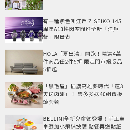
有一種紫色叫江戶？ SEIKO 145
周年A13快閃空間推全新「江戶
紫」限量表
HOLA「夏出清」開跑！精選4萬
件商品任2件5折 限定門市絕版品
5折起
「黑毛屋」插旗高雄夢時代「連3
天送肉盤」！ 樂多多送40組鐵板
燒套餐
BELLINI全新兒童餐登場！手工車
車麵加小飛碟披薩 點餐再送貼紙