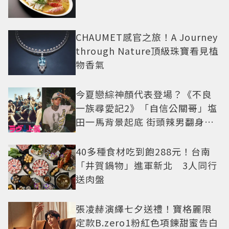
CHAUMET感官之旅！A Journey
through Nature頂級珠寶看見植
物香氣
今夏戀綜神顏代表登場？《不良
一族尋愛記2》「自信公關哥」塩
田一馬背景起底 街頭辣男翻身當
老闆
40多種食材吃到飽288元！台南
「井賀鍋物」進軍新北 3人同行
送肉盤
張凌赫演繹七夕送禮！寶格麗限
定款B.zero1粉紅色項鍊甜蜜告白