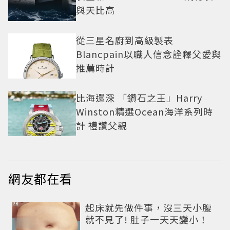
與天比高
從三星名廚到高級製表
Blancpain以職人信念詮釋父愛與
推薦時計
比海還深 「鑽石之王」Harry
Winston精選Ocean海洋系列時
計 禮讚父親
網友都在看
PR
起床就先做件事，沒三天小腹
就不見了! 肚子一天天變小！