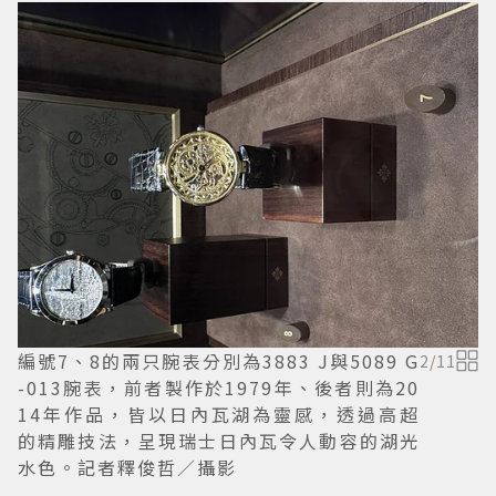
編號7、8的兩只腕表分別為3883 J與5089 G
2
/
11
-013腕表，前者製作於1979年、後者則為20
14年作品，皆以日內瓦湖為靈感，透過高超
的精雕技法，呈現瑞士日內瓦令人動容的湖光
水色。記者釋俊哲／攝影