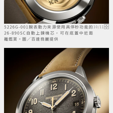
5226G-001腕表動力來源使用具停秒功能的
10
/
11
26-890SC自動上鍊機芯，可在底蓋中近距
離鑑賞。圖／百達翡麗提供