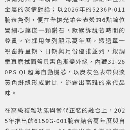
金屬的深情對話；以2026年的5236P-011
腕表為例，便在全拋光鉑金表殼的6點鐘位
置細心鑲嵌一顆鑽石，默默訴說著時間的
尊貴。它採用並列顯示萬年曆，透過單一
視窗將星期、日期與月份優雅並列，銀調
垂直磨拭面盤具黑色漸變外緣，內藏31-26
0PS QL超薄自動機芯，以炭灰色表帶與淡
黃色縫線形成對比，流露出高雅的當代品
味。
在高級複雜功能與當代正裝的融合上，202
5年推出的6159G-001腕表結合萬年曆與自