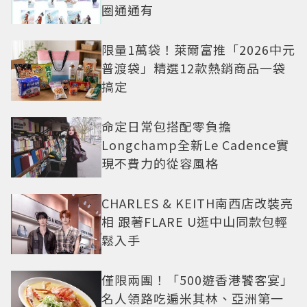
圈通通有
限量1萬袋！萊爾富推「2026中元
普渡袋」精選12款熱銷商品一袋
搞定
命定日常包搭配零負擔
Longchamp全新Le Cadence實
現不費力的從容風格
CHARLES & KEITH南西店改裝亮
相 跟著FLARE U逛中山同款包輕
鬆入手
僅限兩團！「500遊香港饕客宴」
名人領路吃遍米其林、亞洲第一