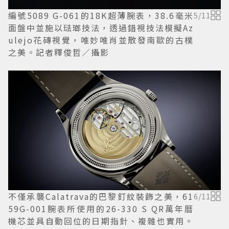
編號5089 G-061的18K超薄腕表，38.6毫米
5
/
11
面盤中並施以琺瑯技法，透過錯視技法模擬Az
ulejo花磚視覺，唯妙唯肖並散發南歐的古樸
之美。記者釋俊哲／攝影
不僅承襲Calatrava的巴黎釘紋裝飾之美，61
6
/
11
59G-001腕表所使用的26-330 S QR萬年曆
機芯並具自動回位的日期指針、複雜也實用。