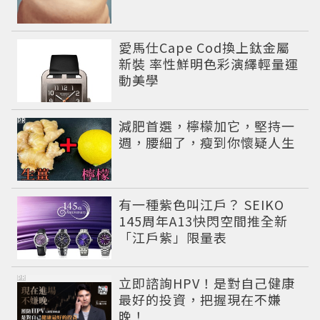
愛馬仕Cape Cod換上鈦金屬
新裝 率性鮮明色彩演繹輕量運
動美學
PR
減肥首選，檸檬加它，堅持一
週，腰細了，瘦到你懷疑人生
有一種紫色叫江戶？ SEIKO
145周年A13快閃空間推全新
「江戶紫」限量表
PR
立即諮詢HPV！是對自己健康
最好的投資，把握現在不嫌
晚！