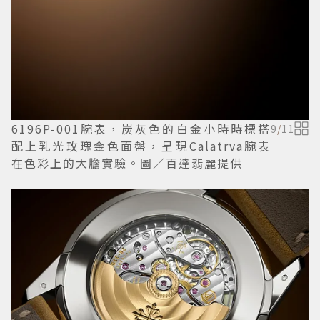
6196P-001腕表，炭灰色的白金小時時標搭
9
/
11
配上乳光玫瑰金色面盤，呈現Calatrva腕表
在色彩上的大膽實驗。圖／百達翡麗提供