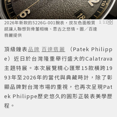
2026年新款的5226G-001腕表，炭灰色面般質
1
/
11
感讓人聯想到骨董相機、思古之悠情。圖／百達
翡麗提供
頂級鐘表
品牌
百達翡麗
（Patek Philipp
e）近日於台灣隆重舉行盛大的Calatrava
主題特展。本次展覽精心匯聚15款橫跨19
93年至2026年的當代與典藏時計，除了彰
顯品牌對台灣市場的重視，也再次呈現Pat
ek Philippe歷史悠久的圓形正裝表美學歷
程。