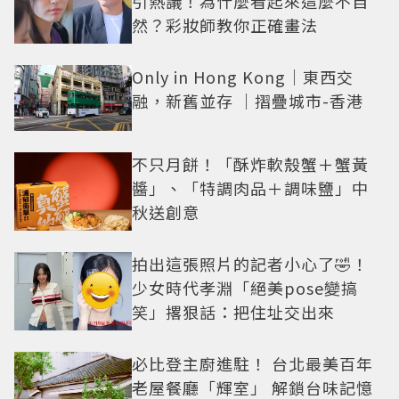
引熱議！為什麼看起來這麼不自
然？彩妝師教你正確畫法
Only in Hong Kong｜東西交
融，新舊並存 ｜摺疊城市-香港
不只月餅！「酥炸軟殼蟹＋蟹黃
醬」、「特調肉品＋調味鹽」中
秋送創意
拍出這張照片的記者小心了🤣！
少女時代孝淵「絕美pose變搞
笑」撂狠話：把住址交出來
必比登主廚進駐！ 台北最美百年
老屋餐廳「輝室」 解鎖台味記憶