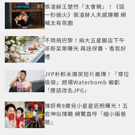
張凌赫王楚然「太會親」！《這
一秒過火》張凌赫人夫感爆棚 網
喊太有氛圍
不用飛巴黎！兩大五星飯店下午
茶新菜單曝光 再送保養、香氛好
禮
JYP朴軫永爆笑短片瘋傳！「穿垃
圾袋」趕場Waterbomb 被虧
「應該改名JPG」
陳妍希9歲兒小星星近照曝光！五
官神似陳曉 網驚直呼「縮小版爸
爸」