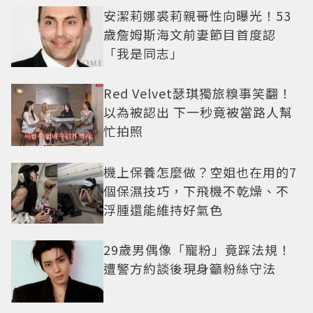
安潔莉娜裘莉親哥性向曝光！53
歲詹姆斯海文前妻節目首度認
「我是同志」
Red Velvet瑟琪獨旅糗事笑翻！
以為被認出 下一秒竟被當路人幫
忙拍照
機上保養怎麼做？空姐也在用的7
個保濕技巧，下飛機不乾燥、不
浮腫還能維持好氣色
29歲男偶像「寵粉」竟踩法規！
遭警方約談後現身籲粉絲守法