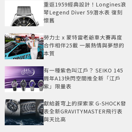
重返1959經典設計！Longines浪
琴Legend Diver 59潛水表 復刻
懷舊
勞力士 x 蒙特雷老爺車大賽再度
合作相伴25載 一展熱情與夢想的
本質
有一種紫色叫江戶？ SEIKO 145
周年A13快閃空間推全新「江戶
紫」限量表
獻給蒼穹上的探索家 G-SHOCK發
表全新GRAVITYMASTER飛行表
與天比高