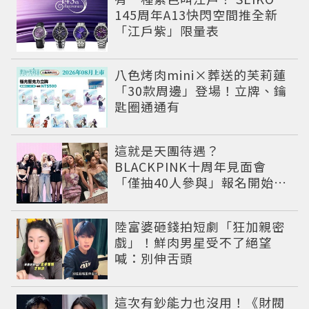
145周年A13快閃空間推全新
「江戶紫」限量表
八色烤肉mini×葬送的芙莉蓮
「30款周邊」登場！立牌、鑰
匙圈通通有
這就是天團待遇？
BLACKPINK十周年見面會
「僅抽40人參與」報名開始到
截止僅9小時粉絲怒了😡
陸富婆砸錢拍短劇「狂加親密
戲」！鮮肉男星受不了絕望
喊：別伸舌頭
這次有鈔能力也沒用！《財閥