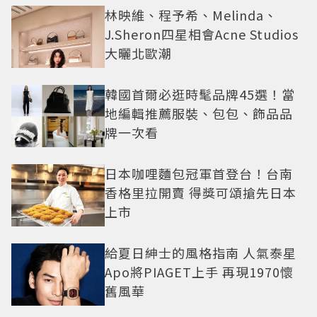
林映維、程予希、Melinda、
J.Sheron四星相會Acne Studios
大曬北歐潮
韓國首爾必逛時髦品牌45選！當
地編輯推薦服裝、包包、飾品品
牌一次看
日本咖哩麵包冠軍首登台！台南
香格里拉開賣 得獎可頌搶先日本
上市
給夏日紳士的風格指南 人氣泰星
Apo將PIAGET上手 再現1970懷
舊風華