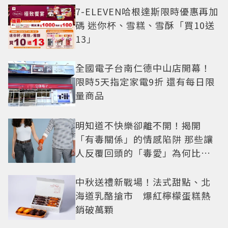
7-ELEVEN哈根達斯限時優惠再加
碼 迷你杯、雪糕、雪酥「買10送
13」
全國電子台南仁德中山店開幕！
限時5天指定家電9折 還有每日限
量商品
明知道不快樂卻離不開！揭開
「有毒關係」的情感陷阱 那些讓
人反覆回頭的「毒愛」為何比菸
還難戒？
中秋送禮新戰場！法式甜點、北
海道乳酪搶市 爆紅檸檬蛋糕熱
銷破萬顆