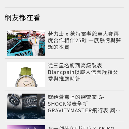
網友都在看
勞力士 x 蒙特雷老爺車大賽再
度合作相伴25載 一展熱情與夢
想的本質
從三星名廚到高級製表
Blancpain以職人信念詮釋父
愛與推薦時計
獻給蒼穹上的探索家 G-
SHOCK發表全新
GRAVITYMASTER飛行表 與天
比高
有一種紫色叫江戶？ SEIKO