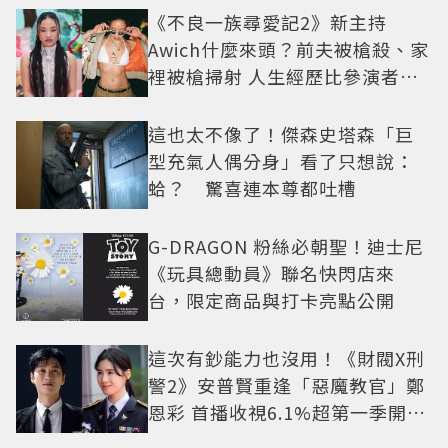
《不良一族尋愛記2》新主持
Awich什麼來頭？前夫被槍殺、家
裡被槍掃射 人生經歷比參演者還
抓馬！
這也太不像了！傑森史塔森「巨
型充氣人偶分身」看了只想說：
蛤？ 驚喜連本尊都吐槽
G-DRAGON 粉絲必朝聖！迪士尼
《玩具總動員》聯名快閃店來
台，限定商品與打卡亮點公開
這次有鈔能力也沒用！《財閥X刑
警2》安普賢重逢「惡魔教官」鄭
恩彩 首播收視6.1%超第一季開紅
盤