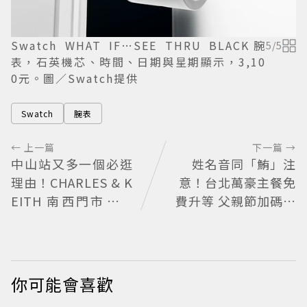
Swatch WHAT IF…SEE THRU BLACK腕
5
/
5
表，石英機芯、時間、日期與星期顯示，3,10
0元。圖／Swatch提供
Swatch
腕表
← 上一篇
下一篇 →
中山站又多一個必逛
姓名音同「鮪」注
理由！CHARLES & K
意！台北萬豪主餐免
EITH 南西門市全新
費升等 父親節加碼鮪
改裝 攜手 FLARE
魚現切秀
U、程予希演繹秋季
時尚
你可能會喜歡