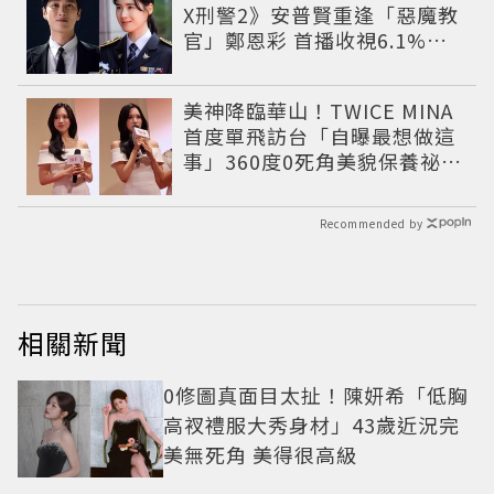
X刑警2》安普賢重逢「惡魔教
官」鄭恩彩 首播收視6.1%超
第一季開紅盤
美神降臨華山！TWICE MINA
首度單飛訪台「自曝最想做這
事」360度0死角美貌保養祕訣
一次公開
Recommended by
相關新聞
0修圖真面目太扯！陳妍希「低胸
高衩禮服大秀身材」43歲近況完
美無死角 美得很高級