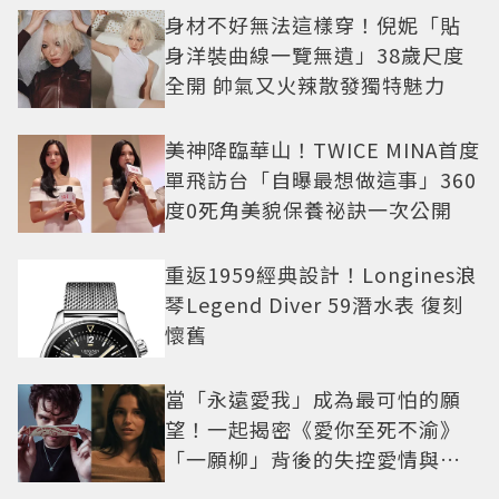
身材不好無法這樣穿！倪妮「貼
身洋裝曲線一覽無遺」38歲尺度
全開 帥氣又火辣散發獨特魅力
美神降臨華山！TWICE MINA首度
單飛訪台「自曝最想做這事」360
度0死角美貌保養祕訣一次公開
重返1959經典設計！Longines浪
琴Legend Diver 59潛水表 復刻
懷舊
當「永遠愛我」成為最可怕的願
望！一起揭密《愛你至死不渝》
「一願柳」背後的失控愛情與爆
紅之路