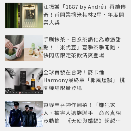
江振誠「1887 by André」再續傳
奇！甫開業摘米其林2星、年度開
業大獎
手刷抹茶、日系茶韻化為療癒甜
點！「米弎豆」夏季茶季開跑，
快閃店限定茶飲清爽登場
全球首發在台灣！麥卡倫
Harmony最終章「椰風煖韻」 桃
園機場限量登場
東野圭吾神作翻拍！「嫌犯家
人、被害人遺族聯手」命案真相
竟動搖 《天使與蝙蝠》超越懸
疑框架展開