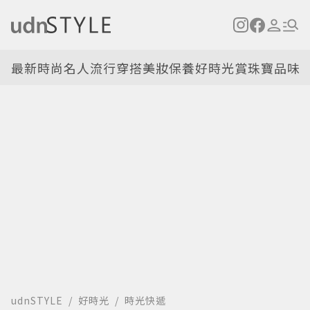
最新
時尚名人
流行穿搭
美妝保養
好時光
賞珠寶
品味
udnSTYLE
好時光
時光快遞