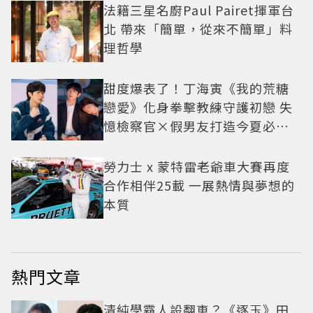
法籍三星名廚Paul Pairet揮軍台
北 帶來「簡單，從來不簡單」料
理哲學
甜度爆表了！丁海寅《我的荒糖
戀愛》化身拳擊教練守護初戀 失
憶檢察官×假男友打造今夏必看
小甜劇
勞力士 x 蒙特雷老爺車大賽再度
合作相伴25載 一展熱情與夢想的
本質
熱門文章
清純學霸人設翻車？《逐玉》田