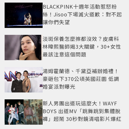
BLACKPINK十週年活動惹怒粉
絲！Jisoo下場滅火道歉：對不起
讓你們失望
淡斑保養怎麼擦都沒效？皮膚科
林暐熙醫師揭3大關鍵，30+女性
最該注意這個問題
湯姆霍蘭德、千黛亞補辦婚禮！
豪砸包下370公頃英國莊園 低調
婚宴派對曝光
新人男團出道玩這麼大！WAYF
BOYS 出道MV「跳舞跳到集體脫
褲」超鬧 30秒對鏡清唱影片爆紅