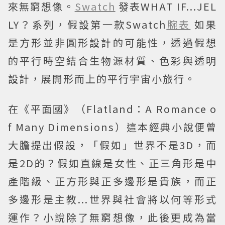
來無窮想像。
Swatch
發表WHAT IF...JEL
LY？系列，假設第一款Swatch
腕表
如果
是方形並非圓形設計的可能性，透過假想
的平行時空結合生物源材質、色彩與透明
設計，展開形而上的平行宇宙小旅行。
在《平面國》（Flatland：A Romance o
f Many Dimensions）這本經典小說便曾
大膽提出假設，「假如」世界不是3D，而
是2D的？假如直線是女性、正三角形是中
產階級、正方形與正多邊形是貴族，而正
多邊形是主教...世界與社會將以何等形式
運作？小說除了無窮想像，此後更成為當