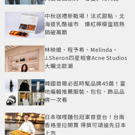
還難戒？
中秋送禮新戰場！法式甜點、北
海道乳酪搶市 爆紅檸檬蛋糕熱
銷破萬顆
林映維、程予希、Melinda、
J.Sheron四星相會Acne Studios
大曬北歐潮
韓國首爾必逛時髦品牌45選！當
地編輯推薦服裝、包包、飾品品
牌一次看
日本咖哩麵包冠軍首登台！台南
香格里拉開賣 得獎可頌搶先日本
上市