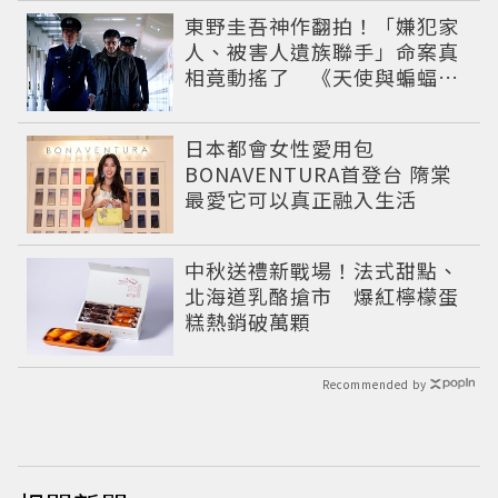
東野圭吾神作翻拍！「嫌犯家
人、被害人遺族聯手」命案真
相竟動搖了 《天使與蝙蝠》
超越懸疑框架展開
日本都會女性愛用包
BONAVENTURA首登台 隋棠
最愛它可以真正融入生活
中秋送禮新戰場！法式甜點、
北海道乳酪搶市 爆紅檸檬蛋
糕熱銷破萬顆
Recommended by