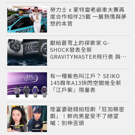
勞力士 x 蒙特雷老爺車大賽再
度合作相伴25載 一展熱情與夢
想的本質
獻給蒼穹上的探索家 G-
SHOCK發表全新
GRAVITYMASTER飛行表 與天
比高
有一種紫色叫江戶？ SEIKO
145周年A13快閃空間推全新
「江戶紫」限量表
陸富婆砸錢拍短劇「狂加親密
戲」！鮮肉男星受不了絕望
喊：別伸舌頭