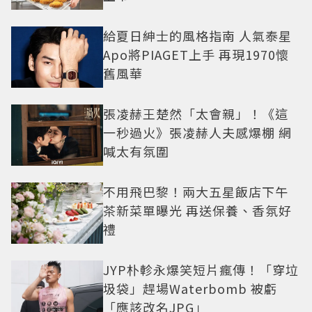
給夏日紳士的風格指南 人氣泰星
Apo將PIAGET上手 再現1970懷
舊風華
張凌赫王楚然「太會親」！《這
一秒過火》張凌赫人夫感爆棚 網
喊太有氛圍
不用飛巴黎！兩大五星飯店下午
茶新菜單曝光 再送保養、香氛好
禮
JYP朴軫永爆笑短片瘋傳！「穿垃
圾袋」趕場Waterbomb 被虧
「應該改名JPG」