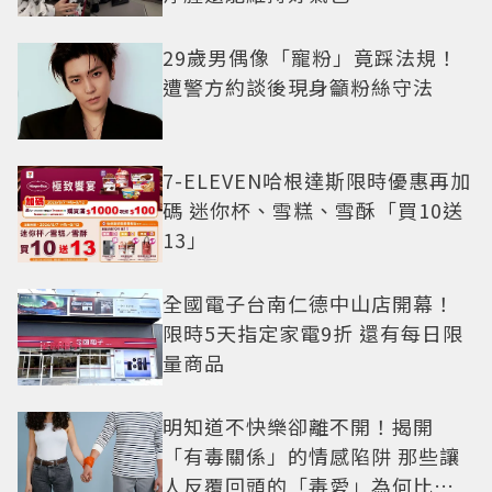
29歲男偶像「寵粉」竟踩法規！
遭警方約談後現身籲粉絲守法
7-ELEVEN哈根達斯限時優惠再加
碼 迷你杯、雪糕、雪酥「買10送
13」
全國電子台南仁德中山店開幕！
限時5天指定家電9折 還有每日限
量商品
明知道不快樂卻離不開！揭開
「有毒關係」的情感陷阱 那些讓
人反覆回頭的「毒愛」為何比菸