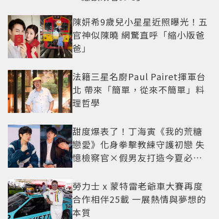
陳妍希9歲兒小星星近照曝光！五
官神似陳曉 網驚直呼「縮小版爸
爸」
法籍三星名廚Paul Pairet揮軍台
北 帶來「簡單，從來不簡單」料
理哲學
甜度爆表了！丁海寅《我的荒糖
戀愛》化身拳擊教練守護初戀 失
憶檢察官×假男友打造今夏必看
小甜劇
勞力士 x 蒙特雷老爺車大賽再度
合作相伴25載 一展熱情與夢想的
本質