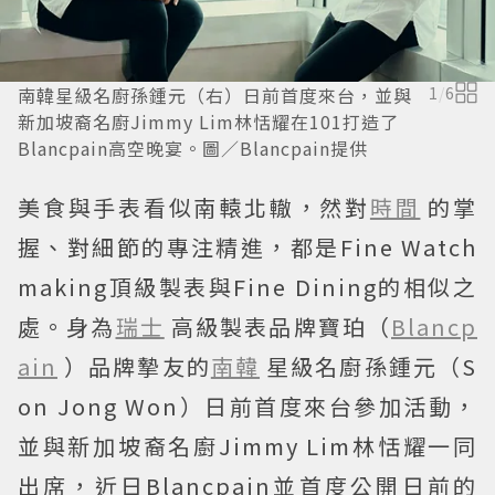
南韓星級名廚孫鍾元（右）日前首度來台，並與
1
/
6
新加坡裔名廚Jimmy Lim林恬耀在101打造了
Blancpain高空晚宴。圖／Blancpain提供
美食與手表看似南轅北轍，然對
時間
的掌
握、對細節的專注精進，都是Fine Watch
making頂級製表與Fine Dining的相似之
處。身為
瑞士
高級製表品牌寶珀（
Blancp
ain
）品牌摯友的
南韓
星級名廚孫鍾元（S
on Jong Won）日前首度來台參加活動，
並與新加坡裔名廚Jimmy Lim林恬耀一同
出席，近日Blancpain並首度公開日前的