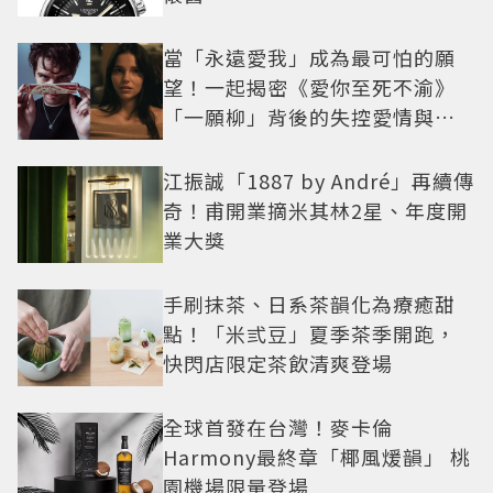
當「永遠愛我」成為最可怕的願
望！一起揭密《愛你至死不渝》
「一願柳」背後的失控愛情與爆
紅之路
江振誠「1887 by André」再續傳
奇！甫開業摘米其林2星、年度開
業大獎
手刷抹茶、日系茶韻化為療癒甜
點！「米弎豆」夏季茶季開跑，
快閃店限定茶飲清爽登場
全球首發在台灣！麥卡倫
Harmony最終章「椰風煖韻」 桃
園機場限量登場