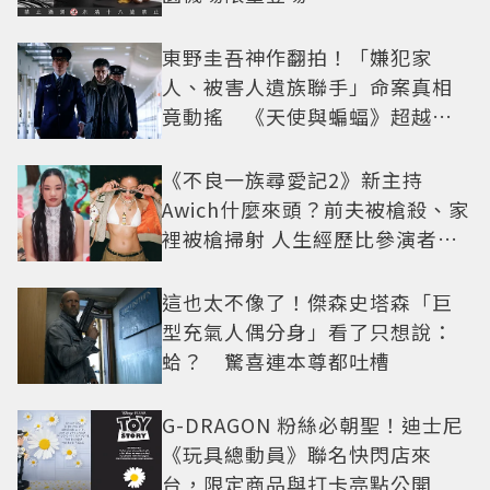
東野圭吾神作翻拍！「嫌犯家
人、被害人遺族聯手」命案真相
竟動搖 《天使與蝙蝠》超越懸
疑框架展開
《不良一族尋愛記2》新主持
Awich什麼來頭？前夫被槍殺、家
裡被槍掃射 人生經歷比參演者還
抓馬！
這也太不像了！傑森史塔森「巨
型充氣人偶分身」看了只想說：
蛤？ 驚喜連本尊都吐槽
G-DRAGON 粉絲必朝聖！迪士尼
《玩具總動員》聯名快閃店來
台，限定商品與打卡亮點公開