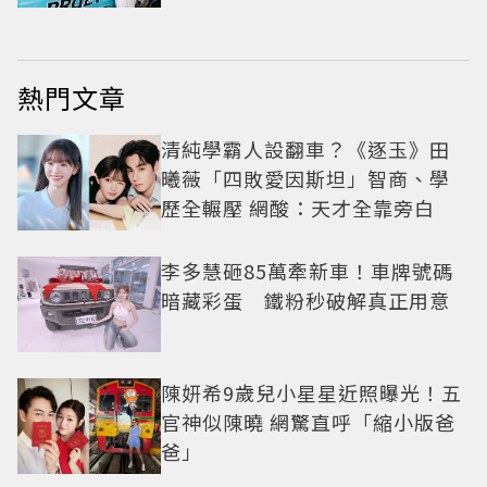
熱門文章
清純學霸人設翻車？《逐玉》田
曦薇「四敗愛因斯坦」智商、學
歷全輾壓 網酸：天才全靠旁白
李多慧砸85萬牽新車！車牌號碼
暗藏彩蛋 鐵粉秒破解真正用意
陳妍希9歲兒小星星近照曝光！五
官神似陳曉 網驚直呼「縮小版爸
爸」