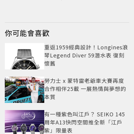
懷舊風華
家裡被槍掃射 人生經
歷比參演者還抓馬！
你可能會喜歡
重返1959經典設計！Longines浪
琴Legend Diver 59潛水表 復刻
懷舊
勞力士 x 蒙特雷老爺車大賽再度
合作相伴25載 一展熱情與夢想的
本質
有一種紫色叫江戶？ SEIKO 145
周年A13快閃空間推全新「江戶
紫」限量表