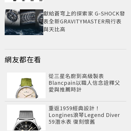
獻給蒼穹上的探索家 G-SHOCK發
表全新GRAVITYMASTER飛行表
與天比高
網友都在看
從三星名廚到高級製表
Blancpain以職人信念詮釋父
愛與推薦時計
重返1959經典設計！
Longines浪琴Legend Diver
59潛水表 復刻懷舊