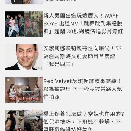
新人男團出道玩這麼大！WAYF
BOYS 出道MV「跳舞跳到集體脫
褲」超鬧 30秒對鏡清唱影片爆紅
安潔莉娜裘莉親哥性向曝光！53
歲詹姆斯海文前妻節目首度認
「我是同志」
Red Velvet瑟琪獨旅糗事笑翻！
以為被認出 下一秒竟被當路人幫
忙拍照
機上保養怎麼做？空姐也在用的7
個保濕技巧，下飛機不乾燥、不
浮腫還能維持好氣色