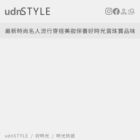
最新
時尚名人
流行穿搭
美妝保養
好時光
賞珠寶
品味
udnSTYLE
好時光
時光快遞