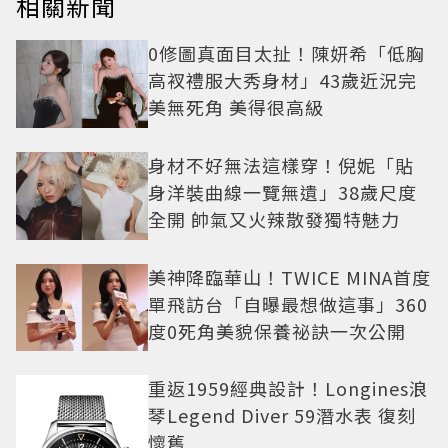
相關新聞
0修圖真面目太扯！陳妍希「低胸
高衩禮服大秀身材」43歲近況完
美無死角 美得很高級
身材不好無法這樣穿！倪妮「貼
身洋裝曲線一覽無遺」38歲尺度
全開 帥氣又火辣散發獨特魅力
美神降臨華山！TWICE MINA首度
單飛訪台「自曝最想做這事」360
度0死角美貌保養祕訣一次公開
重返1959經典設計！Longines浪
琴Legend Diver 59潛水表 復刻
懷舊