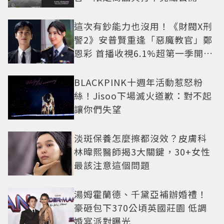
這次有鈔能力也沒用！《財閥X刑
警2》安普賢重逢「惡魔教官」鄭
恩彩 首播收視6.1%超第一季開紅
盤
BLACKPINK十週年活動惹怒粉
絲！Jisoo下場滅火道歉：對不起
讓你們失望
淡斑保養怎麼擦都沒效？皮膚科
林暐熙醫師揭3大關鍵，30+女性
最該注意這個問題
湯姆霍蘭德、千黛亞補辦婚禮！
豪砸包下370公頃英國莊園 低調
婚宴派對曝光