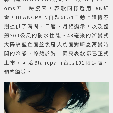
oms五十噚腕表，表款同樣選用18K紅
金，BLANCPAIN自製6654自動上鍊機芯
則提供了時間、日曆、月相顯示，以及整
體300公尺的防水性能。43毫米的漸變式
太陽紋藍色面盤像是大廚面對瞬息萬變時
間的冷靜、瞭然於胸。兩只表款都已正式
上市，可洽Blancpain台北101限定店、
預約鑑賞。