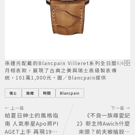
孫鍾元配戴的Blancpain Villeret系列全日曆
6
/
6
月相表款，展現了古典之美與瑞士高級製表傳
統，101萬1,000元。圖／Blancpain提供
瑞士
南韓
時間
Blancpain
← 上一篇
下一篇 →
給夏日紳士的風格指
《不良一族尋愛記
南 人氣泰星Apo將PI
2》新主持Awich什麼
AGET上手 再現1970
來頭？前夫被槍殺、