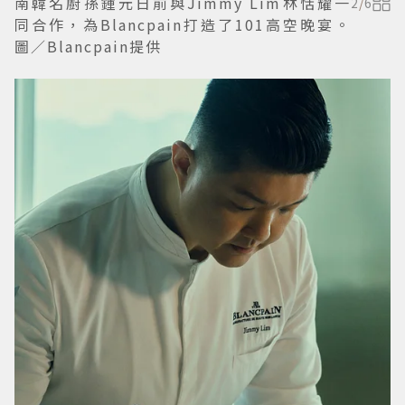
南韓名廚孫鍾元日前與Jimmy Lim林恬耀一
2
/
6
同合作，為Blancpain打造了101高空晚宴。
圖／Blancpain提供