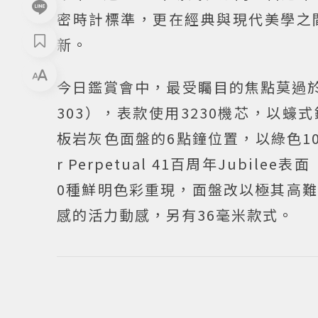
密時計標準，更在經典與現代美學之
新。
今日鑑賞會中，最受矚目的焦點莫過於歡慶百周
303），表款使用3230機芯，以
板岩灰色面盤的6點鐘位置，以綠色100 y
r Perpetual 41百周年Jubile
0種鮮明色彩重現，面盤改以極其高
感的活力動感，另有36毫米款式。