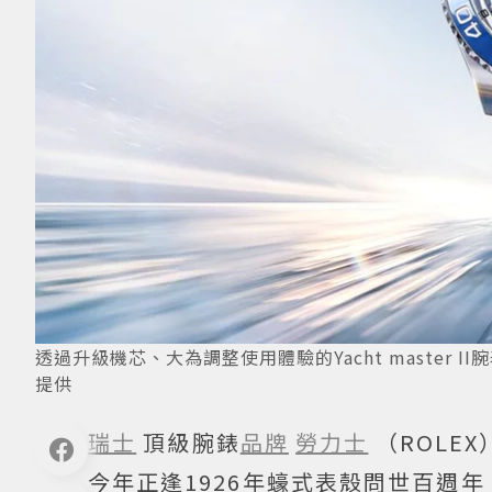
透過升級機芯、大為調整使用體驗的Yacht master
提供
瑞士
頂級腕錶
品牌
勞力士
（ROLE
今年正逢1926年蠔式表殼問世百週