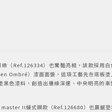
漸層綠（Ref.126334）也驚豔亮相，該款採用
en Ombré）漆面面盤，這項工藝先在底板
塗黑色漆料，創造出邊緣深邃、中央明亮的漸
aster II蠔式鋼款（Ref.126680）也震撼