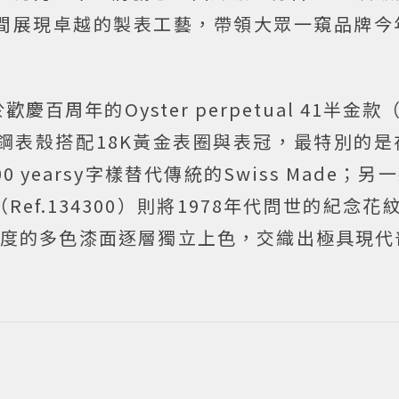
間展現卓越的製表工藝，帶領大眾一窺品牌今
年的Oyster perpetual 41半金款（Re
蠔式鋼表殼搭配18K黃金表圈與表冠，最特別的
earsy字樣替代傳統的Swiss Made；另一款
e表面（Ref.134300）則將1978年代問世的紀念
難度的多色漆面逐層獨立上色，交織出極具現代