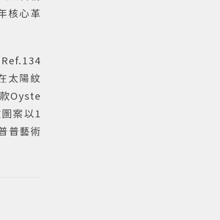
年核心革
f.134
是在太陽紋
Oyste
花紋圖案以1
普普藝術