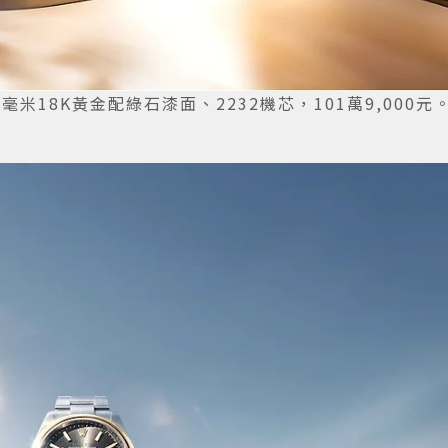
08），28毫米18K黃金配綠石漆面、2232機芯，101萬9,000