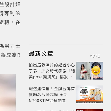
面盤設計細
請專利的
旋轉，在
配方為勞力士
最新文章
將成為R
MORE
拍出這張照片的記者小心
了🤣！少女時代孝淵「絕
美pose變搞笑」撂狠
話：把住址交出來
鐵道迷快搶！金牌台啤首
度聯名台灣高鐵 全新
N700ST限定罐開賣