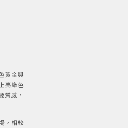
白色黃金與
塗上亮綠色
變質感，
登場，相較