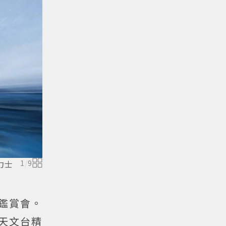
力士
1
/
9
品鑑賞會。
級天文台精