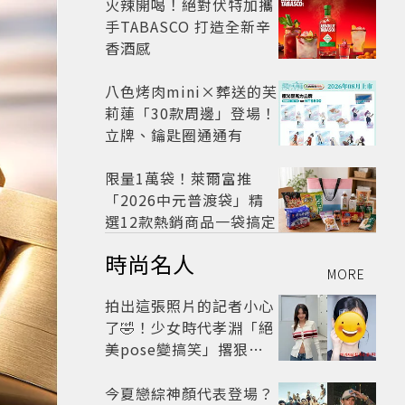
火辣開喝！絕對伏特加攜
手TABASCO 打造全新辛
香酒感
八色烤肉mini×葬送的芙
莉蓮「30款周邊」登場！
立牌、鑰匙圈通通有
限量1萬袋！萊爾富推
「2026中元普渡袋」精
選12款熱銷商品一袋搞定
時尚名人
MORE
拍出這張照片的記者小心
了🤣！少女時代孝淵「絕
美pose變搞笑」撂狠
話：把住址交出來
今夏戀綜神顏代表登場？