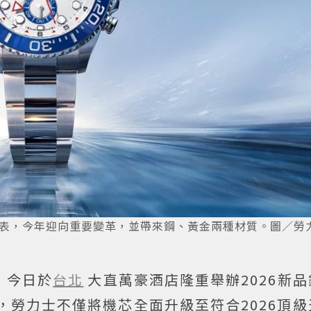
 II腕表，今年迎向重要變革，並帶來鋼、黃金兩種材質。圖／勞
X）今日於
台北
大直萬豪酒店隆重舉辦2026新
年，勞力士不僅將機芯全面升級至符合2026頂