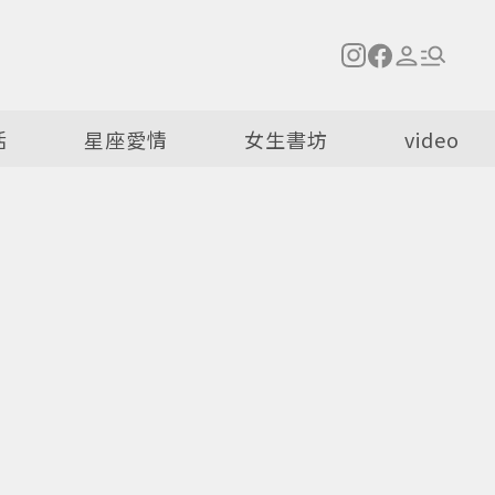
活
星座愛情
女生書坊
video