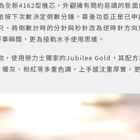
級為全新4162型機芯，外觀擁有簡約易讀的新
依按下次數決定倒數分鐘，幕後功臣正是已申
只、將倒數計時的分針與秒針改為逆時針方向
賽事瞬間，更為接軌水手使用思維。
K黃金款，使用勞力士獨家的Jubilee Gold，其
、暖灰、粉紅等多重色調，上手感沈重厚實，更