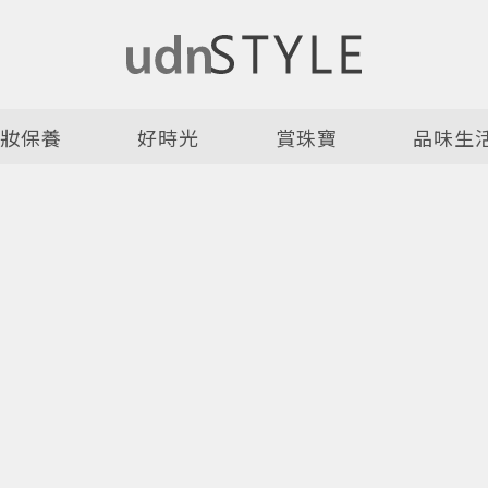
美妝保養
好時光
賞珠寶
品味生