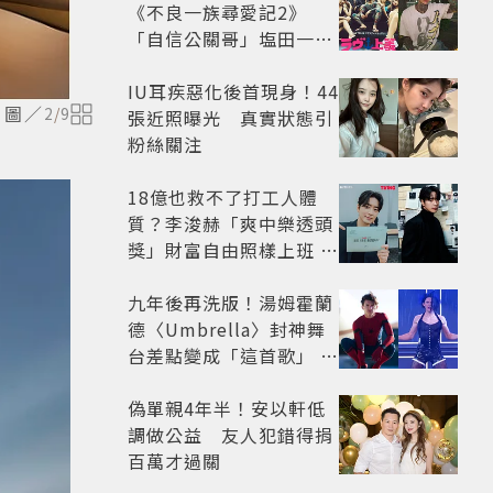
《不良一族尋愛記2》
「自信公關哥」塩田一馬
背景起底 街頭辣男翻身當
老闆
IU耳疾惡化後首現身！44
元。圖／
2
/
9
張近照曝光 真實狀態引
粉絲關注
18億也救不了打工人體
質？李浚赫「爽中樂透頭
獎」財富自由照樣上班 西
裝社畜帥出新高度
九年後再洗版！湯姆霍蘭
德〈Umbrella〉封神舞
台差點變成「這首歌」 造
型彩蛋、暖心故事一次公
開
偽單親4年半！安以軒低
調做公益 友人犯錯得捐
百萬才過關