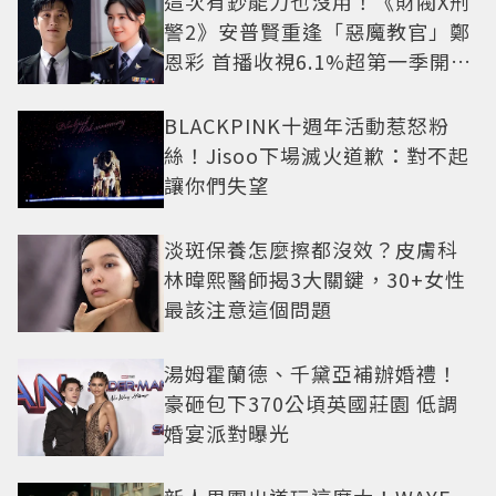
這次有鈔能力也沒用！《財閥X刑
警2》安普賢重逢「惡魔教官」鄭
恩彩 首播收視6.1%超第一季開紅
盤
BLACKPINK十週年活動惹怒粉
絲！Jisoo下場滅火道歉：對不起
讓你們失望
淡斑保養怎麼擦都沒效？皮膚科
林暐熙醫師揭3大關鍵，30+女性
最該注意這個問題
湯姆霍蘭德、千黛亞補辦婚禮！
豪砸包下370公頃英國莊園 低調
婚宴派對曝光