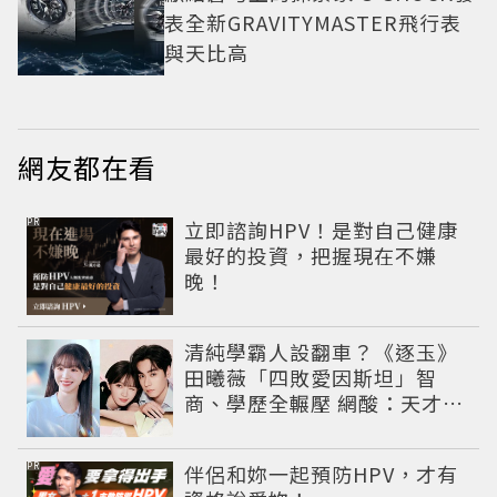
表全新GRAVITYMASTER飛行表
與天比高
網友都在看
PR
立即諮詢HPV！是對自己健康
最好的投資，把握現在不嫌
晚！
清純學霸人設翻車？《逐玉》
田曦薇「四敗愛因斯坦」智
商、學歷全輾壓 網酸：天才全
靠旁白
PR
伴侶和妳一起預防HPV，才有