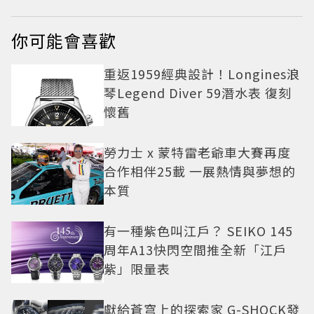
你可能會喜歡
重返1959經典設計！Longines浪
琴Legend Diver 59潛水表 復刻
懷舊
勞力士 x 蒙特雷老爺車大賽再度
合作相伴25載 一展熱情與夢想的
本質
有一種紫色叫江戶？ SEIKO 145
周年A13快閃空間推全新「江戶
紫」限量表
獻給蒼穹上的探索家 G-SHOCK發