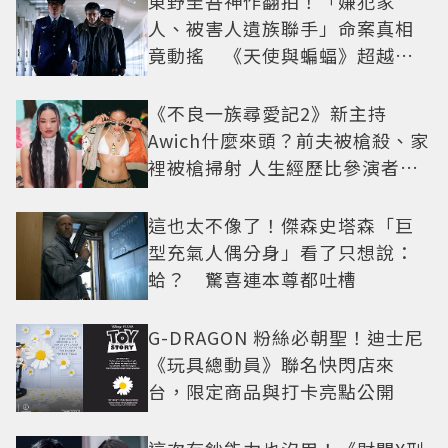
東野圭吾神作翻拍！「嫌犯家
人、被害人遺族聯手」命案真相
竟動搖 《天使與蝙蝠》超越懸
疑框架展開
《不良一族尋愛記2》新主持
Awich什麼來頭？前夫被槍殺、家
裡被槍掃射 人生經歷比參演者還
抓馬！
這也太不像了！傑森史塔森「巨
型充氣人偶分身」看了只想說：
蛤？ 驚喜連本尊都吐槽
G-DRAGON 粉絲必朝聖！迪士尼
《玩具總動員》聯名快閃店來
台，限定商品與打卡亮點公開