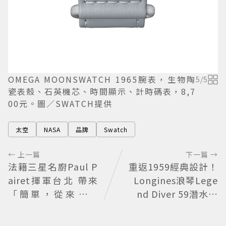
OMEGA MOONSWATCH 1965腕表，生物陶
5
/
5
瓷表殼、石英機芯、時間顯示、計時碼表，8,7
00元。圖／SWATCH提供
太空
NASA
品牌
Swatch
← 上一篇
下一篇 →
法籍三星名廚Paul P
重返1959經典設計！
airet揮軍台北 帶來
Longines浪琴Lege
「簡單，從來不簡
nd Diver 59潛水表
單」料理哲學
復刻懷舊