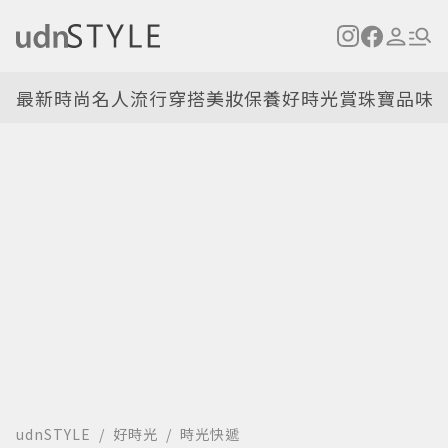
最新
時尚名人
流行穿搭
美妝保養
好時光
賞珠寶
品味
udnSTYLE
好時光
時光快遞