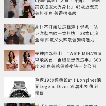
0修圖真面目太扯！陳妍希「低胸
高衩禮服大秀身材」43歲近況完
美無死角 美得很高級
身材不好無法這樣穿！倪妮「貼
身洋裝曲線一覽無遺」38歲尺度
全開 帥氣又火辣散發獨特魅力
美神降臨華山！TWICE MINA首度
單飛訪台「自曝最想做這事」360
度0死角美貌保養祕訣一次公開
重返1959經典設計！Longines浪
琴Legend Diver 59潛水表 復刻
懷舊