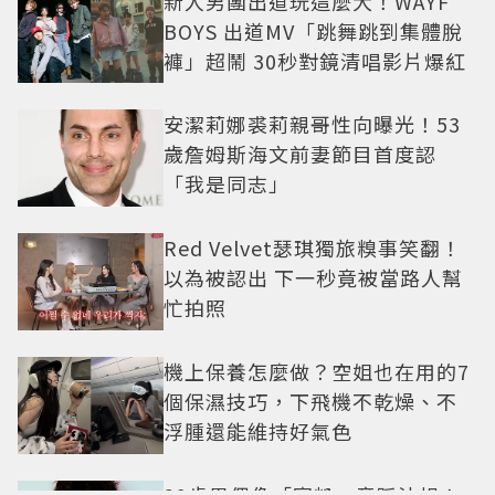
新人男團出道玩這麼大！WAYF
BOYS 出道MV「跳舞跳到集體脫
褲」超鬧 30秒對鏡清唱影片爆紅
安潔莉娜裘莉親哥性向曝光！53
歲詹姆斯海文前妻節目首度認
「我是同志」
Red Velvet瑟琪獨旅糗事笑翻！
以為被認出 下一秒竟被當路人幫
忙拍照
機上保養怎麼做？空姐也在用的7
個保濕技巧，下飛機不乾燥、不
浮腫還能維持好氣色