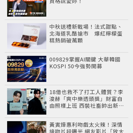
資格說愛妳！
中秋送禮新戰場！法式甜點、
北海道乳酪搶市 爆紅檸檬蛋
糕熱銷破萬顆
PR
009829掌握AI關鍵 大華韓國
KOSPI 50今強勢開募
18億也救不了打工人體質？李
浚赫「爽中樂透頭獎」財富自
由照樣上班 西裝社畜帥出新高
度
黃寅燁惠利吻戲太火辣！深情
接吻片段曝光 網友影片「放大