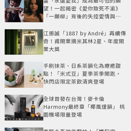
當「永遠愛我」成為最可怕的願
望！一起揭密《愛你致死不渝》
「一願柳」背後的失控愛情與爆
紅之路
江振誠「1887 by André」再續傳
奇！甫開業摘米其林2星、年度開
業大獎
手刷抹茶、日系茶韻化為療癒甜
點！「米弎豆」夏季茶季開跑，
快閃店限定茶飲清爽登場
全球首發在台灣！麥卡倫
Harmony最終章「椰風煖韻」 桃
園機場限量登場