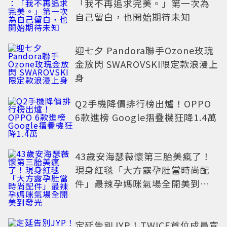
「我不再追求完美。」第一次為
自己留白，也開始期待未知
迎七夕 Pandora聯手Ozone玫瑰
金放閃 SWAROVSKI限定款浪漫上
身
Q2手機降價排行榜出爐！OPPO
6款進榜 Google摺疊機狂降1.4萬
43歲安海瑟薇懷第三胎美瘋了！
現身紅毯「大方露孕肚當時尚配
件」最辣孕媽咪氣場全開美到發
光
定延告別JYP！TWICE首位成員宣