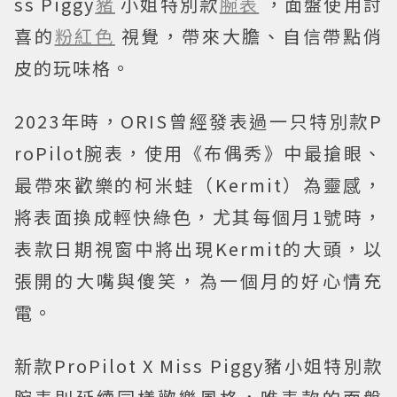
ss Piggy
豬
小姐特別款
腕表
，面盤使用討
喜的
粉紅色
視覺，帶來大膽、自信帶點俏
皮的玩味格。
2023年時，ORIS曾經發表過一只特別款P
roPilot腕表，使用《布偶秀》中最搶眼、
最帶來歡樂的柯米蛙（Kermit）為靈感，
將表面換成輕快綠色，尤其每個月1號時，
表款日期視窗中將出現Kermit的大頭，以
張開的大嘴與傻笑，為一個月的好心情充
電。
新款ProPilot X Miss Piggy豬小姐特別款