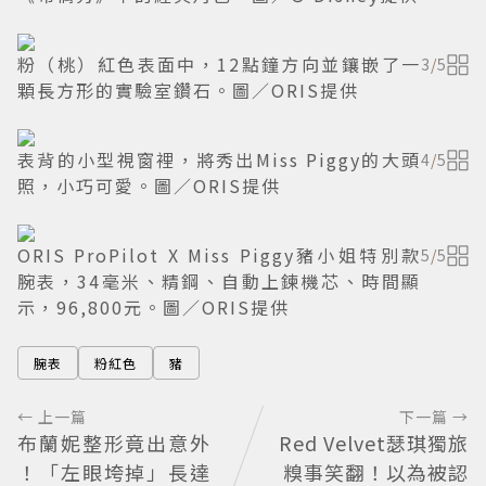
粉（桃）紅色表面中，12點鐘方向並鑲嵌了一
3
/
5
顆長方形的實驗室鑽石。圖／ORIS提供
表背的小型視窗裡，將秀出Miss Piggy的大頭
4
/
5
照，小巧可愛。圖／ORIS提供
ORIS ProPilot X Miss Piggy豬小姐特別款
5
/
5
腕表，34毫米、精鋼、自動上鍊機芯、時間顯
示，96,800元。圖／ORIS提供
腕表
粉紅色
豬
← 上一篇
下一篇 →
布蘭妮整形竟出意外
Red Velvet瑟琪獨旅
！「左眼垮掉」長達
糗事笑翻！以為被認