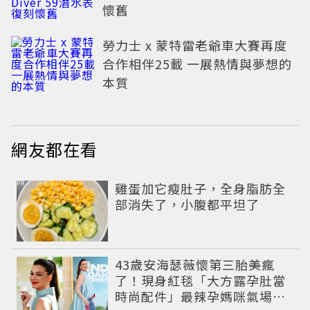
懷舊
勞力士 x 蒙特雷老爺車大賽再度
合作相伴25載 一展熱情與夢想的
本質
網友都在看
PR
雞蛋加它瘦肚子，全身脂肪全
部消失了，小腹都平坦了
43歲安海瑟薇懷第三胎美瘋
了！現身紅毯「大方露孕肚當
時尚配件」最辣孕媽咪氣場全