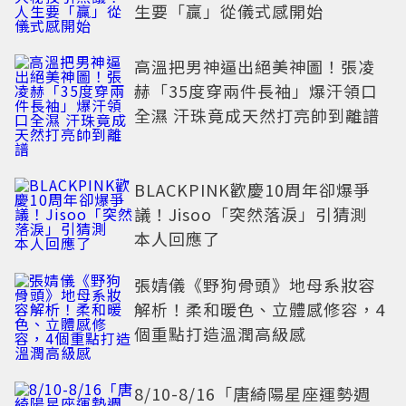
生要「贏」從儀式感開始
高溫把男神逼出絕美神圖！張凌
赫「35度穿兩件長袖」爆汗領口
全濕 汗珠竟成天然打亮帥到離譜
BLACKPINK歡慶10周年卻爆爭
議！Jisoo「突然落淚」引猜測
本人回應了
張婧儀《野狗骨頭》地母系妝容
解析！柔和暖色、立體感修容，4
個重點打造溫潤高級感
8/10-8/16「唐綺陽星座運勢週