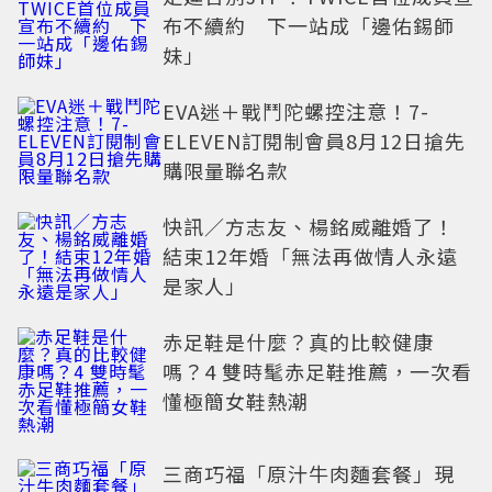
布不續約 下一站成「邊佑錫師
妹」
EVA迷＋戰鬥陀螺控注意！7-
ELEVEN訂閱制會員8月12日搶先
購限量聯名款
快訊／方志友、楊銘威離婚了！
結束12年婚「無法再做情人永遠
是家人」
赤足鞋是什麼？真的比較健康
嗎？4 雙時髦赤足鞋推薦，一次看
懂極簡女鞋熱潮
三商巧福「原汁牛肉麵套餐」現