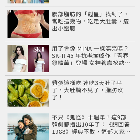
開美到發光
PR
腹部脂肪的「剋星」找到了，
常吃這幾物，吃走大肚囊，瘦
出小蠻腰
用了會像 MINA 一樣漂亮嗎？
SK-II 45 年抗老巔峰作「青春
鎖精華」登場 女神養膚祕訣同
步公開
PR
雞蛋這樣吃 連吃3天肚子平
了，大肚腩不見了，脂肪沒
了！
不只《鬼怪》十週年！這9部
韓劇都播出10年了：《請回答
1988》經典不敗，這部大家狂
推續集