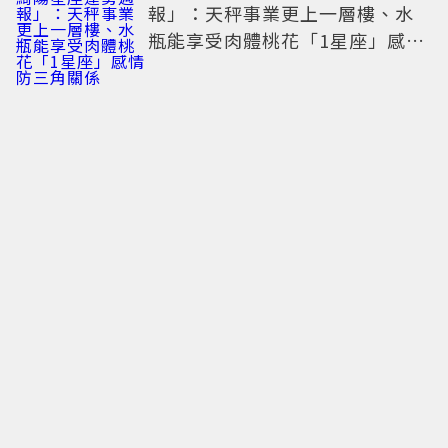
報」：天秤事業更上一層樓、水
瓶能享受肉體桃花「1星座」感情
防三角關係
布蘭妮整形竟出意外 ！「左眼垮
掉」長達4周 氣炸喊：不能相信任
何人
又麻又甜！肯德基「青花椒花生
蛋撻」新登場 還能變身七夕蛋撻
花束
減法美學重塑感官邊界：數位排
毒，一場關於內在秩序的靜謐革
命
難怪不能沒有妹妹頭！「田曦薇