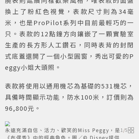
腕表則延續同樣歡樂風格，唯表款的面盤
換上了粉紅色視覺，表款尺寸則為34毫
米，也是ProPilot系列中目前最輕巧的一
只。表款的12點鐘方向鑲嵌了一顆實驗室
生產的長方形人工鑽石，同時表背的封閉
式底蓋還開了一個小型圓窗，秀出可愛的P
eggy小姐大頭照。
表款將使用以通用機芯為基礎的531機芯，
具備時間顯示功能，防水100米，訂價則為
96,800元。
永遠充滿自信、活力、歡笑的Miss Peggy，是
1
/
5
《布偶秀》中的經典角色。圖／© Disney提供