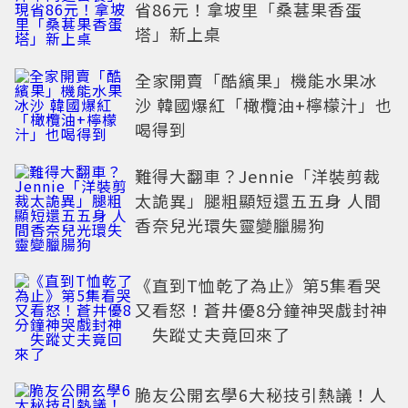
省86元！拿坡里「桑葚果香蛋
塔」新上桌
全家開賣「酷繽果」機能水果冰
沙 韓國爆紅「橄欖油+檸檬汁」也
喝得到
難得大翻車？Jennie「洋裝剪裁
太詭異」腿粗顯短還五五身 人間
香奈兒光環失靈變臘腸狗
《直到T恤乾了為止》第5集看哭
又看怒！蒼井優8分鐘神哭戲封神
失蹤丈夫竟回來了
脆友公開玄學6大秘技引熱議！人