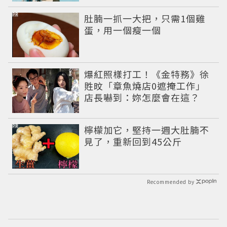
PR
肚腩一抓一大把，只需1個雞
蛋，用一個瘦一個
爆紅照樣打工！《金特務》徐
貹旼「章魚燒店0遮掩工作」
店長嚇到：妳怎麼會在這？
PR
檸檬加它，堅持一週大肚腩不
見了，重新回到45公斤
Recommended by