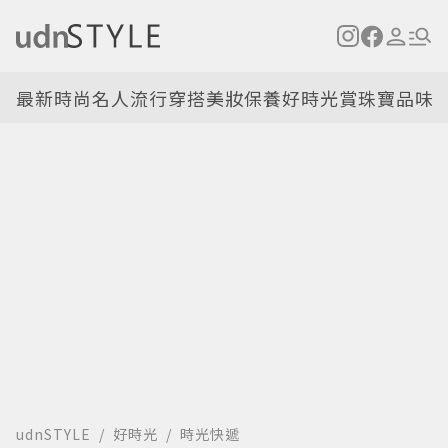
最新
時尚名人
流行穿搭
美妝保養
好時光
賞珠寶
品味
udnSTYLE
好時光
時光快遞