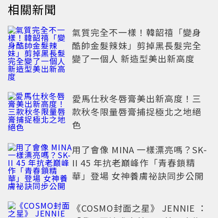
相關新聞
氣質完全不一樣！韓韶禧「變身
酷帥金髮辣妹」剪掉黑長髮完全
變了一個人 新造型美出新高度
愛馬仕秋冬唇膏美出新高度！三
款秋冬限量唇膏捕捉極北之地絕
色
用了會像 MINA 一樣漂亮嗎？SK-
II 45 年抗老巔峰作「青春鎖精
華」登場 女神養膚祕訣同步公開
《COSMO封面之星》 JENNIE ：