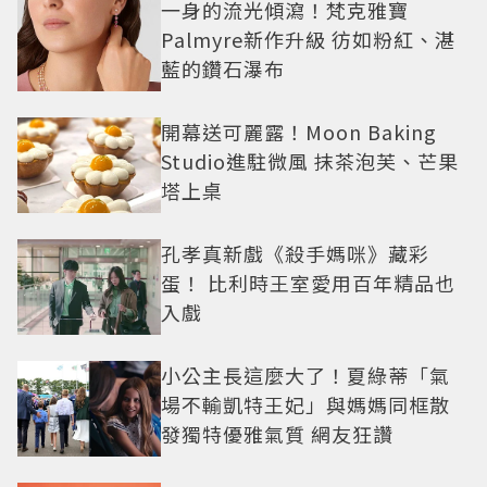
一身的流光傾瀉！梵克雅寶
Palmyre新作升級 彷如粉紅、湛
藍的鑽石瀑布
開幕送可麗露！Moon Baking
Studio進駐微風 抹茶泡芙、芒果
塔上桌
孔孝真新戲《殺手媽咪》藏彩
蛋！ 比利時王室愛用百年精品也
入戲
小公主長這麼大了！夏綠蒂「氣
場不輸凱特王妃」與媽媽同框散
發獨特優雅氣質 網友狂讚