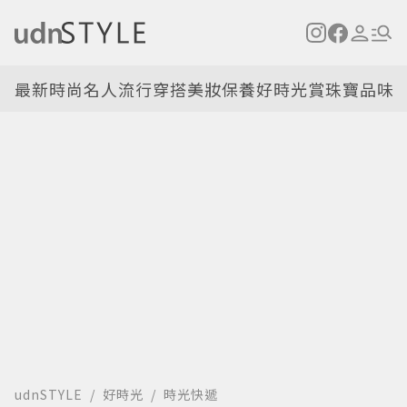
最新
時尚名人
流行穿搭
美妝保養
好時光
賞珠寶
品味
udnSTYLE
好時光
時光快遞