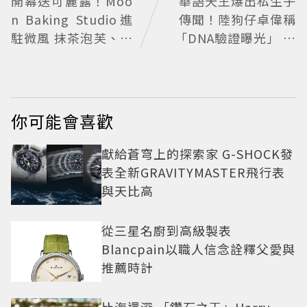
開幕送可麗露！Moo
華語天王爆出私生子
n Baking Studio進
傳聞！陸狗仔卓偉稱
駐微風 抹茶泡芙、芒
「DNA驗證曝光」 全
果塔上桌
網瘋猜3字大咖
你可能會喜歡
獻給蒼穹上的探索家 G-SHOCK發
表全新GRAVITYMASTER飛行表
與天比高
從三星名廚到高級製表
Blancpain以職人信念詮釋父愛與
推薦時計