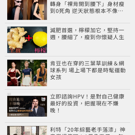
轉身「裸背開到腰下」身材瘦
到0死角 逆天狀態根本不像年
過半百
PR
減肥首選，檸檬加它，堅持一
週，腰細了，瘦到你懷疑人生
肯豆也在穿的三葉草訓練＆網
球系列 場上場下都是時髦運動
女孩
PR
立即諮詢HPV！是對自己健康
最好的投資，把握現在不嫌
晚！
利特「20年綜藝老手落漆」神