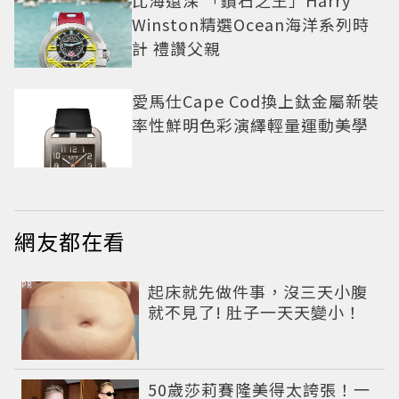
比海還深 「鑽石之王」Harry
Winston精選Ocean海洋系列時
計 禮讚父親
愛馬仕Cape Cod換上鈦金屬新裝
率性鮮明色彩演繹輕量運動美學
網友都在看
PR
起床就先做件事，沒三天小腹
就不見了! 肚子一天天變小！
50歲莎莉賽隆美得太誇張！一