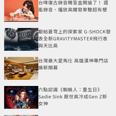
台啤復古錄音機盲盒開搶了！ 還
能錄音、播放高鐵發車聲超有梗
獻給蒼穹上的探索家 G-SHOCK發
表全新GRAVITYMASTER飛行表
與天比高
台灣最大愛馬仕 高雄漢神專門店
煥新開幕
六點認識《蜘蛛人：重生日》
Sadie Sink 厭世高冷成Gen Z新
女神