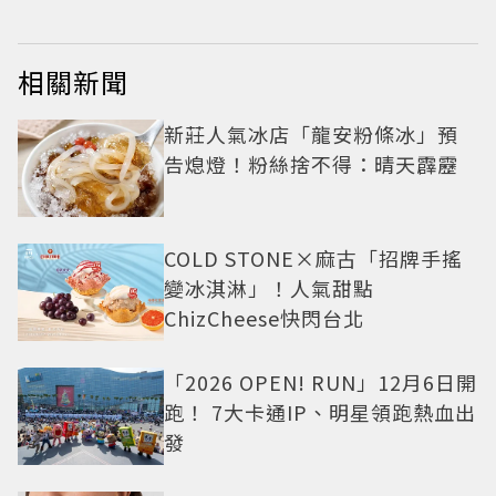
相關新聞
新莊人氣冰店「龍安粉條冰」預
告熄燈！粉絲捨不得：晴天霹靂
COLD STONE×麻古「招牌手搖
變冰淇淋」！人氣甜點
ChizCheese快閃台北
「2026 OPEN! RUN」12月6日開
跑！ 7大卡通IP、明星領跑熱血出
發