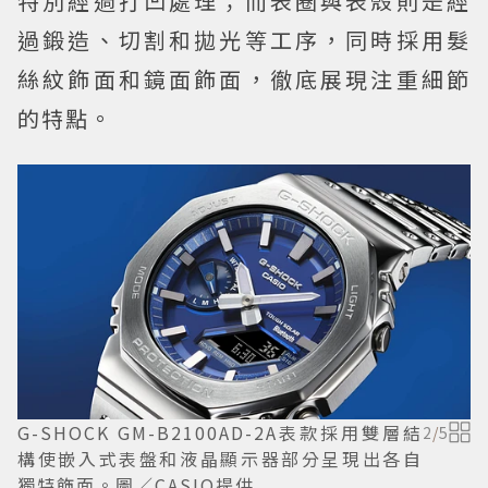
特別經過打凹處理；而表圈與表殼則是經
過鍛造、切割和拋光等工序，同時採用髮
絲紋飾面和鏡面飾面，徹底展現注重細節
的特點。
G-SHOCK GM-B2100AD-2A表款採用雙層結
2
/
5
構使嵌入式表盤和液晶顯示器部分呈現出各自
獨特飾面。圖／CASIO提供