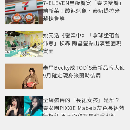
7-ELEVEN星級饗宴「泰味雙饗」
端新菜！酸辣烤魚、泰奶提拉米
蘇快嘗鮮
姚元浩《營業中》「拿球猛砸曾
沛慈」挨轟 陶晶瑩點出演藝圈現
實面
泰星Becky成TOD'S最新品牌大使
9月確定現身米蘭時裝周
全網瘋傳的「長裙女孩」是誰？
泰女團PiXXiE Mabelz灰色長裙熱
舞爆紅 不大面積露膚也超火辣