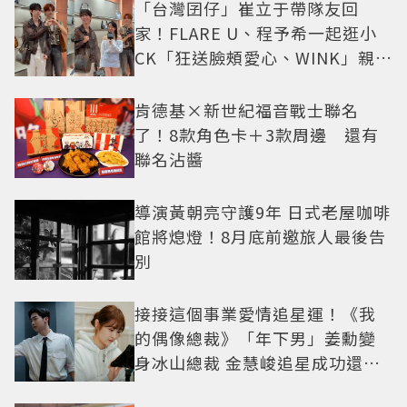
「台灣囝仔」崔立于帶隊友回
家！FLARE U、程予希一起逛小
CK「狂送臉頰愛心、WINK」親曝
中山站私藏必逛名單
肯德基×新世紀福音戰士聯名
了！8款角色卡＋3款周邊 還有
聯名沾醬
導演黃朝亮守護9年 日式老屋咖啡
館將熄燈！8月底前邀旅人最後告
別
接接這個事業愛情追星運！《我
的偶像總裁》「年下男」姜勳變
身冰山總裁 金慧峻追星成功還偶
遇愛情