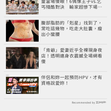
童當場傻眼！6偶像王子vs.乞
丐殘酷對決 輸家超慘下場出
爐
PR
腹部脂肪的「剋星」找到了，
常吃這幾物，吃走大肚囊，瘦
出小蠻腰
「肯爺」愛妻近乎全裸現身夜
店！透明連身衣震撼全場網看
傻
PR
伴侶和妳一起預防HPV，才有
資格說愛妳！
Recommended by