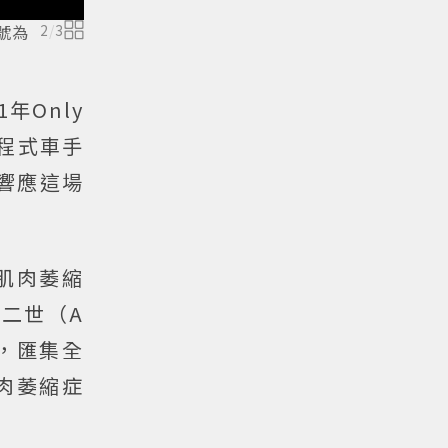
編號為
2
/
3
年Only
程式車手
，以響應這場
氏肌肉萎縮
伯特二世（A
賣會，匯集全
肉萎縮症