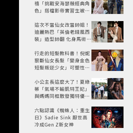
禧「挑戰安海瑟薇經典角
色」搭檔影帝實習生被
嘲：看截圖就感受到演技
這次不當仙女改當帥姐！
迪麗熱巴「英倫老錢風西
裝」造型帥翻 化身馬術師
網喊：現代版李長歌
行走的短髮教科書！倪妮
狠斷仙女長髮「變身金色
短髮叛逆少女」可塑性超
強 帥氣、優雅自由切換
小公主長這麼大了！夏綠
蒂「氣場不輸凱特王妃」
與媽媽同框散發獨特優雅
氣質 網友狂讚
六點認識《蜘蛛人：重生
日》Sadie Sink 厭世高
冷成Gen Z新女神