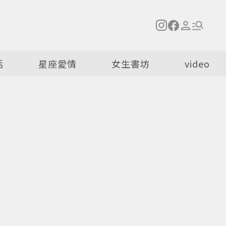
活
星座愛情
女生書坊
video