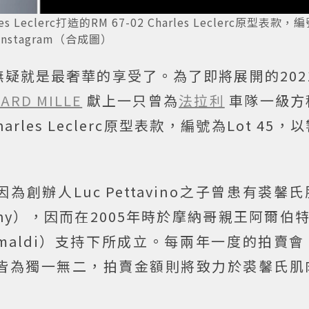
Leclerc打造的RM 67-02 Charles Leclerc原型表款，
nstagram（合成圖）
疑就是最奢華的享受了。為了即將展開的2021
ARD MILLE
獻上一只曾為
法拉利
車隊一級方
2 Charles Leclerc原型表款，編號為Lot 45
為創辦人Luc Pettavino之子曾患有裘馨
strophy），因而在2005年時於摩納哥親王阿爾
ierre Grimaldi）支持下所成立。每兩年一度的拍
皆為獨一無二，拍賣金額則將致力於裘馨氏肌