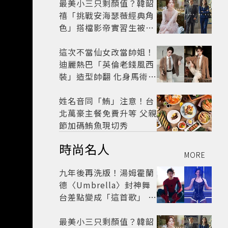
最美小三只剩顏值？韓韶
禧「挑戰安海瑟薇經典角
色」搭檔影帝實習生被
嘲：看截圖就感受到演技
這次不當仙女改當帥姐！
迪麗熱巴「英倫老錢風西
裝」造型帥翻 化身馬術師
網喊：現代版李長歌
姓名音同「鮪」注意！台
北萬豪主餐免費升等 父親
節加碼鮪魚現切秀
時尚名人
MORE
九年後再洗版！湯姆霍蘭
德〈Umbrella〉封神舞
台差點變成「這首歌」 造
型彩蛋、暖心故事一次公
開
最美小三只剩顏值？韓韶