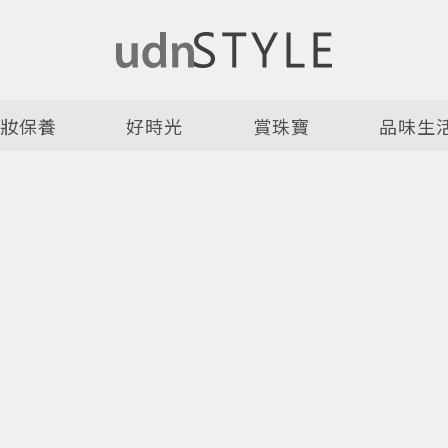
美妝保養
好時光
賞珠寶
品味生