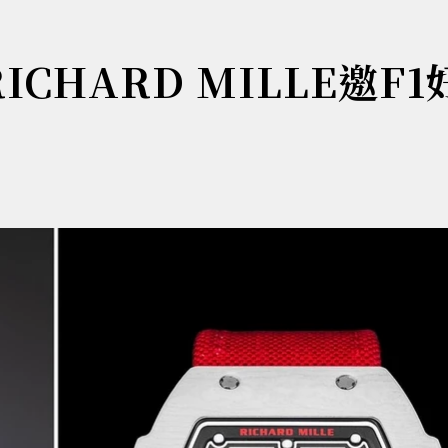
 RICHARD MILLE邀F