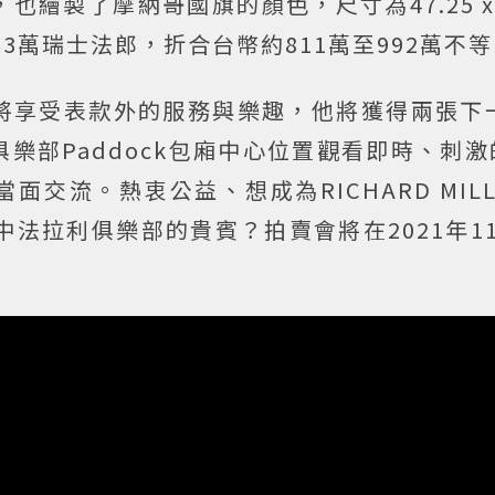
製了摩納哥國旗的顏色，尺寸為47.25 x 38
33萬瑞士法郎，折合台幣約811萬至992萬不
將享受表款外的服務與樂趣，他將獲得兩張下一
樂部Paddock包廂中心位置觀看即時、刺
lerc當面交流。熱衷公益、想成為RICHARD MI
中法拉利俱樂部的貴賓？拍賣會將在2021年1