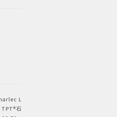
lec L
TPT®石