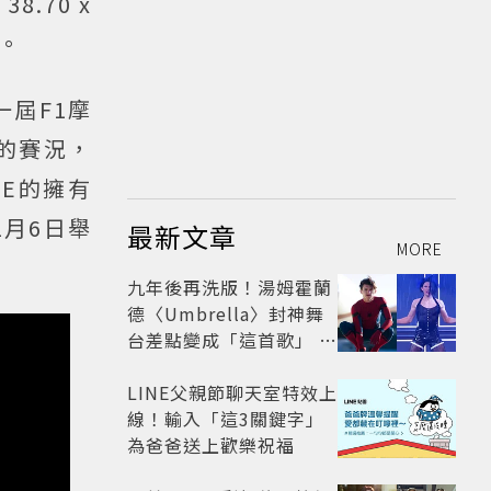
.70 x
等。
屆F1摩
激的賽況，
LLE的擁有
1月6日舉
最新文章
MORE
九年後再洗版！湯姆霍蘭
德〈Umbrella〉封神舞
台差點變成「這首歌」 造
型彩蛋、暖心故事一次公
開
LINE父親節聊天室特效上
線！輸入「這3關鍵字」
為爸爸送上歡樂祝福