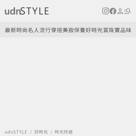
最新
時尚名人
流行穿搭
美妝保養
好時光
賞珠寶
品味
udnSTYLE
好時光
時光快遞