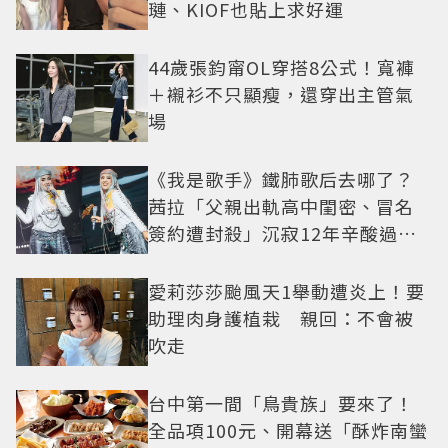
璉、KIOF也貼上求好運
44歲張鈞甯OL穿搭8公式！寬褲
＋襯衫不只顯瘦，還穿出主管氣
場
《我是歌手》鐵肺歌后去哪了？
茜拉「父親出軌高中閨密、冒名
簽約遭封殺」沉寂12年辛酸過往
曝光
愛莉莎莎颱風天1舉動遭炎上！要
助理肉身護植栽 親回：不會被
吹走
台中第一間「鳥貴族」要來了！
全品項100元、開幕送「酥炸南蠻