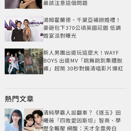
最該注意這個問題
湯姆霍蘭德、千黛亞補辦婚禮！
豪砸包下370公頃英國莊園 低調
婚宴派對曝光
新人男團出道玩這麼大！WAYF
BOYS 出道MV「跳舞跳到集體脫
褲」超鬧 30秒對鏡清唱影片爆紅
熱門文章
清純學霸人設翻車？《逐玉》田
曦薇「四敗愛因斯坦」智商、學
歷全輾壓 網酸：天才全靠旁白