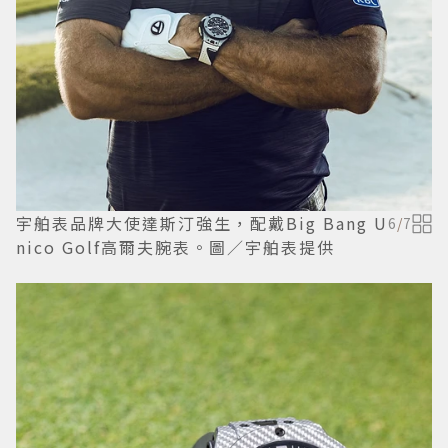
宇舶表品牌大使達斯汀強生，配戴Big Bang U
6
/
7
nico Golf高爾夫腕表。圖／宇舶表提供