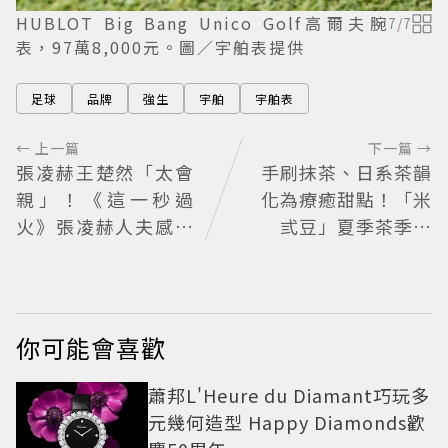
HUBLOT Big Bang Unico Golf高爾夫腕
7
/
7
表，97萬8,000元。圖／宇舶表提供
足球
品牌
強生
宇舶
宇舶表
← 上一篇
下一篇 →
張凌赫王楚然「太會
手刷抹茶、日系茶韻
親」！《這一秒過
化為療癒甜點！「米
火》張凌赫人夫感爆
弎豆」夏季茶季開
棚 網喊太有氛圍
跑，快閃店限定茶飲
清爽登場
你可能會喜歡
蕭邦L'Heure du Diamant巧玩多
元幾何造型 Happy Diamonds歡