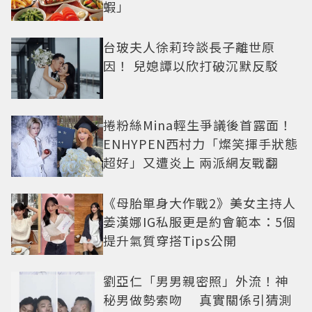
蝦」
台玻夫人徐莉玲談長子離世原
因！ 兒媳譚以欣打破沉默反駁
捲粉絲Mina輕生爭議後首露面！
ENHYPEN西村力「燦笑揮手狀態
超好」又遭炎上 兩派網友戰翻
《母胎單身大作戰2》美女主持人
姜漢娜IG私服更是約會範本：5個
提升氣質穿搭Tips公開
劉亞仁「男男親密照」外流！神
秘男做勢索吻 真實關係引猜測