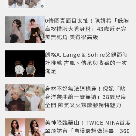
0修圖真面目太扯！陳妍希「低胸
高衩禮服大秀身材」43歲近況完
美無死角 美得很高級
朗格A. Lange & Söhne父親節時
計推薦 古風、傳承與收藏的一次
滿足
身材不好無法這樣穿！倪妮「貼
身洋裝曲線一覽無遺」38歲尺度
全開 帥氣又火辣散發獨特魅力
美神降臨華山！TWICE MINA首度
單飛訪台「自曝最想做這事」360