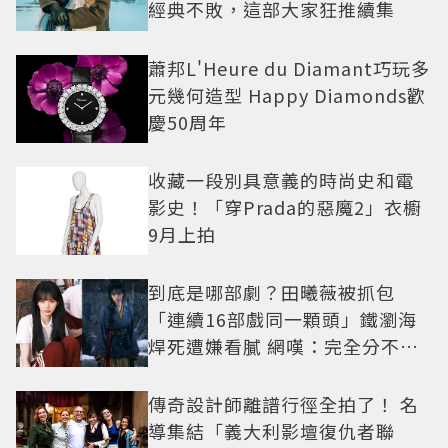
經典不敗，這部大家狂推續集
蕭邦L'Heure du Diamant巧玩多
元幾何造型 Happy Diamonds歡
慶50周年
收藏一段別具意義的時尚史和電
影史！「穿Prada的惡魔2」衣櫥
9月上拍
到底是哪部劇？田曦薇被抓包
「連續16部戲同一顆頭」鐵瀏海
焊死遭嫌看膩 網嘆：完全分不出
角色
傳奇設計師離譜行徑全拍了！ 名
導集結「義大利影壇復仇者聯