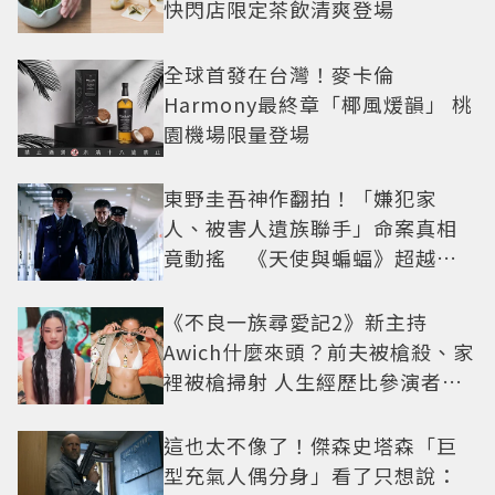
快閃店限定茶飲清爽登場
全球首發在台灣！麥卡倫
Harmony最終章「椰風煖韻」 桃
園機場限量登場
東野圭吾神作翻拍！「嫌犯家
人、被害人遺族聯手」命案真相
竟動搖 《天使與蝙蝠》超越懸
疑框架展開
《不良一族尋愛記2》新主持
Awich什麼來頭？前夫被槍殺、家
裡被槍掃射 人生經歷比參演者還
抓馬！
這也太不像了！傑森史塔森「巨
型充氣人偶分身」看了只想說：