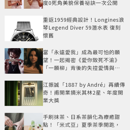
度0死角美貌保養祕訣一次公開
重返1959經典設計！Longines浪
琴Legend Diver 59潛水表 復刻
懷舊
當「永遠愛我」成為最可怕的願
望！一起揭密《愛你致死不渝》
「一願柳」背後的失控愛情與爆
紅之路
江振誠「1887 by André」再續傳
奇！甫開業摘米其林2星、年度開
業大獎
手刷抹茶、日系茶韻化為療癒甜
點！「米弎豆」夏季茶季開跑，