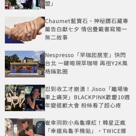
盟」
Chaumet藍寶石、神秘鑽石藏專
屬告白獻七夕 情侶疊戴書寫獨一
無二故事
Nespresso「早咖起居室」快閃
台北 一鍵喝現萃咖啡 再扭Y2K風
格鑰匙圈
忍到收工才崩潰！Jisoo「離場後
車上痛哭」BLACKPINK歡慶10週
年變道歉大會 粉絲看了超心疼
崔傘同款小烏龜爆紅！韓星正瘋
「幸運烏龜手機貼」，TWICE娜