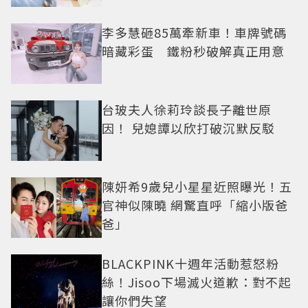
李多慧砸85萬牽新車！車牌號碼
暗藏彩蛋 鐵粉秒破解真正用意
台玻夫人徐莉玲談長子離世原
因！ 兒媳譚以欣打破沉默反駁
陳妍希9歲兒小星星近照曝光！五
官神似陳曉 網驚直呼「縮小版爸
爸」
BLACKPINK十週年活動惹怒粉
絲！Jisoo下場滅火道歉：對不起
讓你們失望