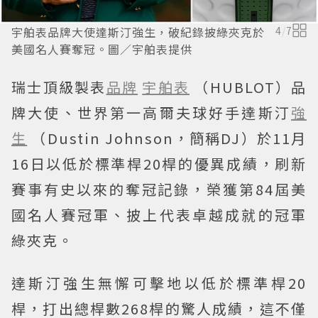
宇舶表品牌大使達斯汀強生，破紀錄披綠夾克於
4
/
7
美國名人賽奪冠。圖／宇舶表提供
瑞士頂級製表
品牌
宇舶表
（HUBLOT）品
牌大使、世界第一高爾夫球好手達斯汀
強
生
（Dustin Johnson，簡稱DJ）於11月
16日以低於標準桿20桿的優異成績，刷新
賽事有史以來的奪冠記錄，榮獲第84屆美
國名人賽冠軍、披上代表卓越成就的冠軍
綠夾克。
達斯汀強生無懈可擊地以低於標準桿20
桿，打出總桿數268桿的驚人成績，這不僅