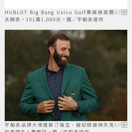
HUBLOT Big Bang Unico Golf果嶺綠高爾
3
/
7
夫腕表，101萬1,000元。圖／宇舶表提供
宇舶表品牌大使達斯汀強生，破紀錄披綠夾克
5
/
7
於美國名人賽奪冠。圖／宇舶表提供