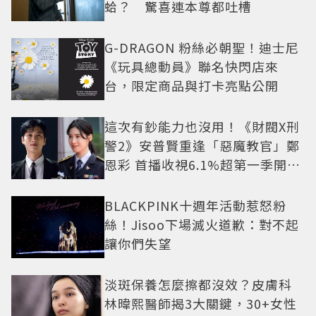
蛤？ 驚喜連本尊都吐槽
G-DRAGON 粉絲必朝聖！迪士尼
《玩具總動員》聯名快閃店來
台，限定商品與打卡亮點公開
這次有鈔能力也沒用！《財閥X刑
警2》安普賢重逢「惡魔教官」鄭
恩彩 首播收視6.1%超第一季開紅
盤
BLACKPINK十週年活動惹怒粉
絲！Jisoo下場滅火道歉：對不起
讓你們失望
淡斑保養怎麼擦都沒效？皮膚科
林暐熙醫師揭3大關鍵，30+女性