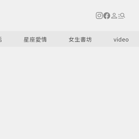
活
星座愛情
女生書坊
video