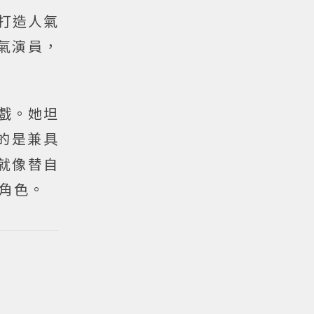
打造人氣
人氣演員，
手戲。她坦
的是兼具
就像替自
角色。