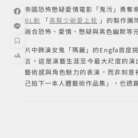
泰國恐怖懸疑愛情電影「鬼污」勇奪泰
BL劇
「
黑幫少爺愛上我
」的製作團隊
融合恐怖、愛情、懸疑與黑色幽默等
片中飾演女鬼「瑪麗」的Engfa首
言，這是演藝生涯至今最大尺度的演
藝術感與角色魅力的表演，而非刻意
己拍下一本人體藝術作品集」，也透