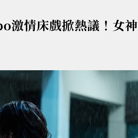
po激情床戲掀熱議！女