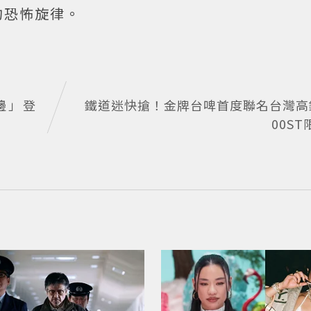
的恐怖旋律。
邊」登
鐵道迷快搶！金牌台啤首度聯名台灣高鐵
00S