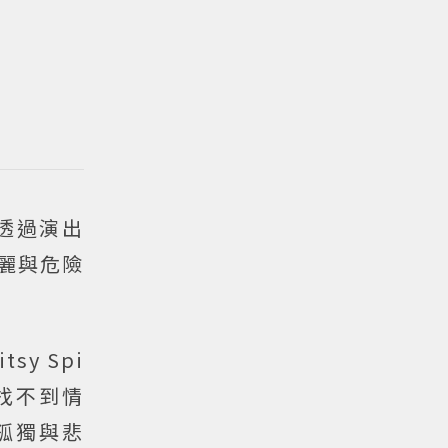
透過演出
美麗與危險
y Spi
度找不到情
孤獨與悲