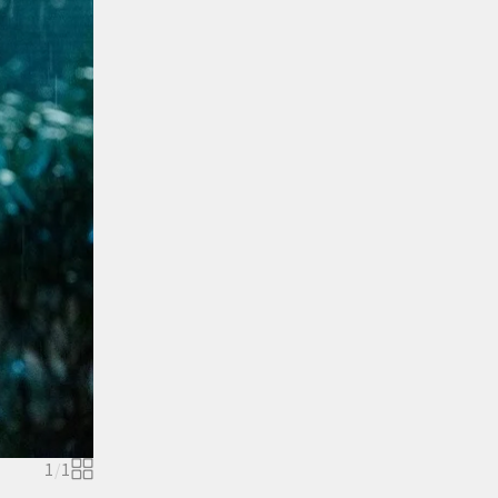
1
/
1