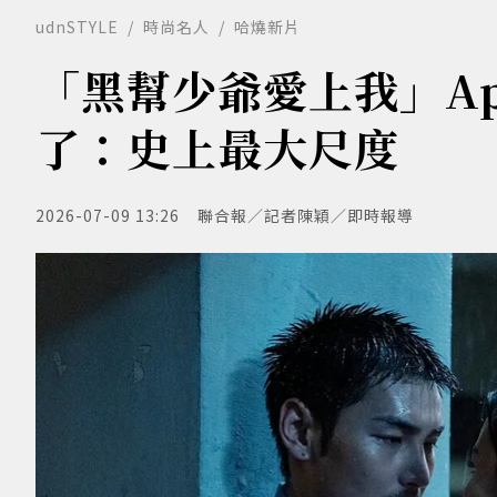
udnSTYLE
時尚名人
哈燒新片
「黑幫少爺愛上我」A
了：史上最大尺度
2026-07-09 13:26
聯合報／記者陳穎／即時報導