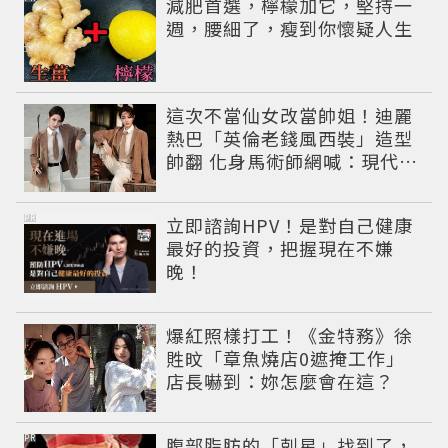
減肥首選，檸檬加它，堅持一
週，腰細了，瘦到你懷疑人生
這次不當仙女改當帥姐！迪麗
熱巴「英倫老錢風西裝」造型
帥翻 化身馬術師網喊：現代版
李長歌
PR
立即諮詢HPV！是對自己健康
最好的投資，把握現在不嫌
晚！
爆紅照樣打工！《金特務》徐
貹旼「章魚燒店0遮掩工作」
店長嚇到：妳怎麼會在這？
PR
腹部脂肪的「剋星」找到了，