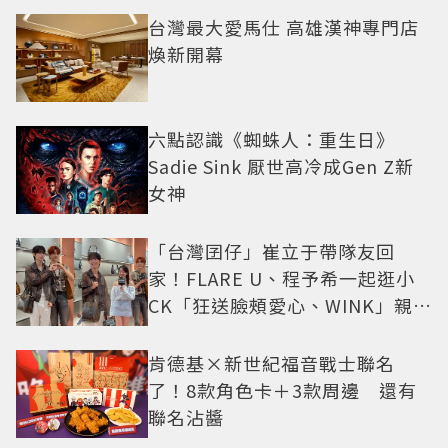
台灣最大愛馬仕 高雄漢神專門店
煥新開幕
六點認識《蜘蛛人：重生日》
Sadie Sink 厭世高冷成Gen Z新
女神
「台灣囝仔」崔立于帶隊友回
家！FLARE U、程予希一起逛小
CK「狂送臉頰愛心、WINK」親曝
中山站私藏必逛名單
肯德基×新世紀福音戰士聯名
了！8款角色卡＋3款周邊 還有
聯名沾醬