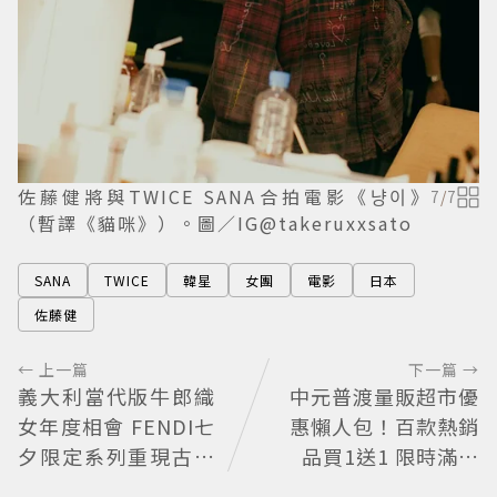
佐藤健將與TWICE SANA合拍電影《냥이》
7
/
7
（暫譯《貓咪》）。圖／IG@takeruxxsato
SANA
TWICE
韓星
女團
電影
日本
佐藤健
← 上一篇
下一篇 →
義大利當代版牛郎織
中元普渡量販超市優
女年度相會 FENDI七
惠懶人包！百款熱銷
夕限定系列重現古羅
品買1送1 限時滿額
馬心形雕刻
最高22%回饋