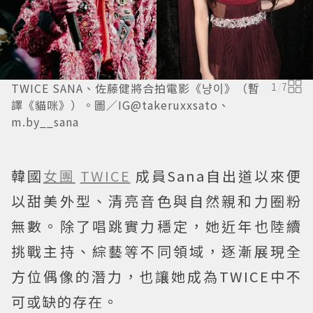
TWICE SANA、佐藤健將合拍電影《냥이》（暫
1
/
7
譯《貓咪》）。圖／IG@takeruxxsato、
m.by__sana
韓國
女團
TWICE
成員Sana自出道以來便
以甜美外型、清亮音色與自然親和力圈粉
無數。除了唱跳實力穩定，她近年也陸續
挑戰主持、綜藝等不同領域，逐漸展現全
方位偶像的潛力，也讓她成為TWICE中不
可或缺的存在。