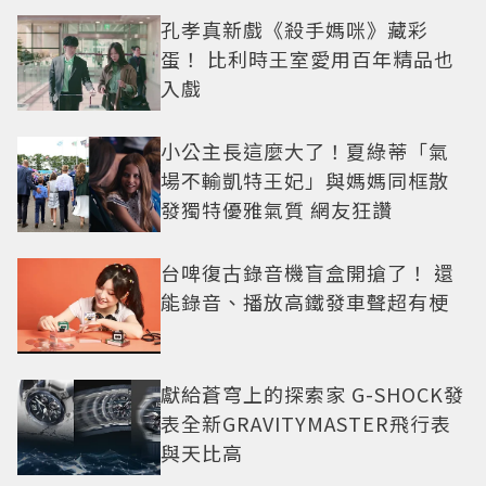
孔孝真新戲《殺手媽咪》藏彩
蛋！ 比利時王室愛用百年精品也
入戲
小公主長這麼大了！夏綠蒂「氣
場不輸凱特王妃」與媽媽同框散
發獨特優雅氣質 網友狂讚
台啤復古錄音機盲盒開搶了！ 還
能錄音、播放高鐵發車聲超有梗
獻給蒼穹上的探索家 G-SHOCK發
表全新GRAVITYMASTER飛行表
與天比高