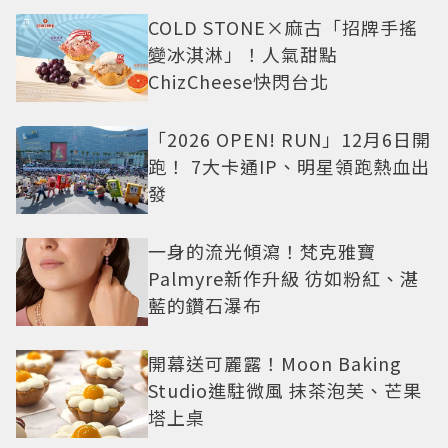
COLD STONE×麻古「招牌手搖
變冰淇淋」！人氣甜點
ChizCheese快閃台北
「2026 OPEN! RUN」12月6日開
跑！ 7大卡通IP、明星領跑熱血出
發
一身的流光傾瀉！梵克雅寶
Palmyre新作升級 彷如粉紅、湛
藍的鑽石瀑布
開幕送可麗露！Moon Baking
Studio進駐微風 抹茶泡芙、芒果
塔上桌