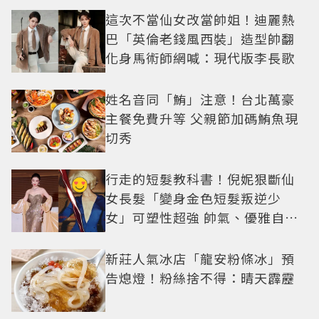
這次不當仙女改當帥姐！迪麗熱
巴「英倫老錢風西裝」造型帥翻
化身馬術師網喊：現代版李長歌
姓名音同「鮪」注意！台北萬豪
主餐免費升等 父親節加碼鮪魚現
切秀
行走的短髮教科書！倪妮狠斷仙
女長髮「變身金色短髮叛逆少
女」可塑性超強 帥氣、優雅自由
切換
新莊人氣冰店「龍安粉條冰」預
告熄燈！粉絲捨不得：晴天霹靂