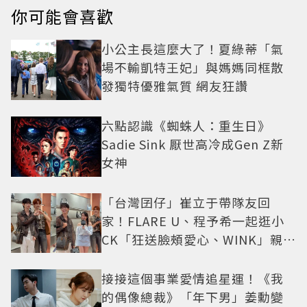
你可能會喜歡
小公主長這麼大了！夏綠蒂「氣
場不輸凱特王妃」與媽媽同框散
發獨特優雅氣質 網友狂讚
六點認識《蜘蛛人：重生日》
Sadie Sink 厭世高冷成Gen Z新
女神
「台灣囝仔」崔立于帶隊友回
家！FLARE U、程予希一起逛小
CK「狂送臉頰愛心、WINK」親曝
中山站私藏必逛名單
接接這個事業愛情追星運！《我
的偶像總裁》「年下男」姜勳變