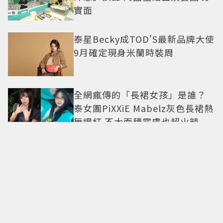
實面
泰星Becky成TOD'S最新品牌大使
9月確定現身米蘭時裝周
全網瘋傳的「長裙女孩」是誰？
泰女團PiXXiE Mabelz灰色長裙熱
舞爆紅 不大面積露膚也超火辣
愛情長跑敵不過天降？安恩真、
徐康俊「交往10年婚前雙出軌」
四角戀失控挑戰愛情底線
陸富婆砸錢拍短劇「狂加親密
戲」！鮮肉男星受不了絕望喊：