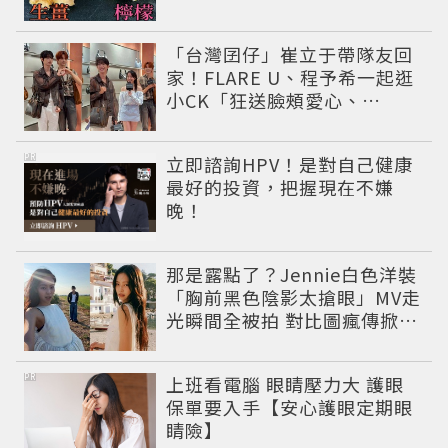
「台灣囝仔」崔立于帶隊友回
家！FLARE U、程予希一起逛
小CK「狂送臉頰愛心、
WINK」親曝中山站私藏必逛
名單
PR
立即諮詢HPV！是對自己健康
最好的投資，把握現在不嫌
晚！
那是露點了？Jennie白色洋裝
「胸前黑色陰影太搶眼」MV走
光瞬間全被拍 對比圖瘋傳掀論
戰
PR
上班看電腦 眼睛壓力大 護眼
保單要入手【安心護眼定期眼
睛險】