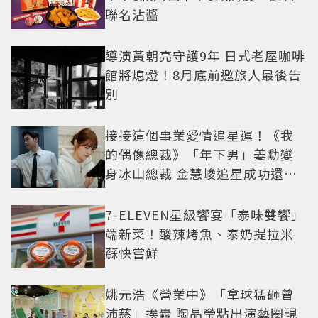
聯名沾醬
導演黃朝亮守護9年 日式老屋咖啡
館將熄燈！8月底前邀旅人最後告
別
接接這個事業愛情追星運！《我
的偶像總裁》「年下男」姜勳變
身冰山總裁 金慧峻追星成功還偶
遇愛情
7-ELEVEN星級饗宴「泰味雙饗」
端新菜！酸辣烤魚、泰奶提拉米
蘇快嘗鮮
姚元浩《營業中》「拿球猛砸曾
沛慈」挨轟 陶晶瑩點出演藝圈現