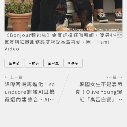
《Bonjour麵包店》金宣虎擔任咖啡師，暖男
4
/
4
氣質與細膩服務態度深受長輩喜愛。圖／Hami
Video
金喜愛
車勝元
金宣虎
李基宅
← 上一篇
下一篇 →
降噪耳機再進化！so
韓國女生不是靠節
undcore旗艦AI耳機
食！Olive Young爆
竟還內建錄音、AI會
紅「高蛋白餐」曝
議摘要功能
光：每天吃這組合，
體脂下降也不怕掉肌
肉