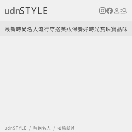
最新
時尚名人
流行穿搭
美妝保養
好時光
賞珠寶
品味
udnSTYLE
時尚名人
哈燒新片