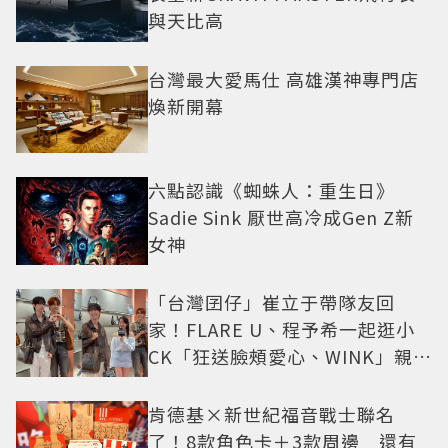
與天比高
台灣最大愛馬仕 高雄漢神專門店
煥新開幕
六點認識《蜘蛛人：重生日》
Sadie Sink 厭世高冷成Gen Z新
女神
「台灣囝仔」崔立于帶隊友回
家！FLARE U、程予希一起逛小
CK「狂送臉頰愛心、WINK」親曝
中山站私藏必逛名單
肯德基×新世紀福音戰士聯名
了！8款角色卡＋3款周邊 還有