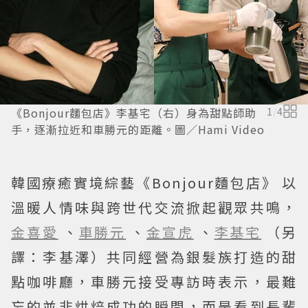
《Bonjour麵包店》李基宅（右）身為甜點師助
1
/
4
手，逐漸拉近和車勝元的距離。圖／Hami Video
韓國療癒實境綜藝《Bonjour麵包店》 以
溫暖人情味與跨世代交流掀起觀眾共鳴，
金喜愛
、
車勝元
、
金宣虎
、
李基宅
（另
譯：李基澤）共同經營為銀髮族打造的甜
點咖啡廳，車勝元接受專訪時表示，最難
忘的並非烘焙成功的瞬間，而是看到長輩