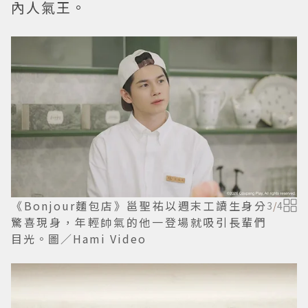
內人氣王。
《Bonjour麵包店》邕聖祐以週末工讀生身分
3
/
4
驚喜現身，年輕帥氣的他一登場就吸引長輩們
目光。圖／Hami Video