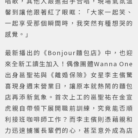
唱歌，其他人跟進拍手合唱，現場氣氛溫
馨到讓他跟著紅了眼眶：「大家一起笑、
一起享受那個瞬間時，我突然有種想哭的
感覺。」
最新播出的《Bonjour麵包店》中，也迎
來全新工讀生加入！偶像團體Wanna One
出身邕聖祐與《離婚保險》女星李主儐驚
喜現身週末營業日，讓原本就熱鬧的麵包
店再添新氣象。首次上工的邕聖祐在金宣
虎親自帶領下展開職前訓練，究竟能否順
利接班咖啡師工作？而李主儐則憑藉親和
力迅速擄獲長輩們的心，甚至意外成為店