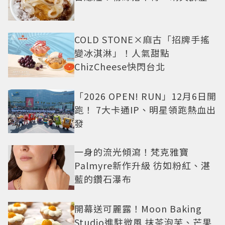
COLD STONE×麻古「招牌手搖
變冰淇淋」！人氣甜點
ChizCheese快閃台北
「2026 OPEN! RUN」12月6日開
跑！ 7大卡通IP、明星領跑熱血出
發
一身的流光傾瀉！梵克雅寶
Palmyre新作升級 彷如粉紅、湛
藍的鑽石瀑布
開幕送可麗露！Moon Baking
Studio進駐微風 抹茶泡芙、芒果