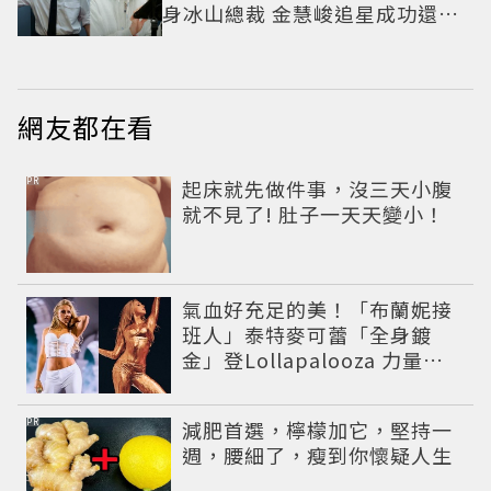
身冰山總裁 金慧峻追星成功還偶
遇愛情
網友都在看
PR
起床就先做件事，沒三天小腹
就不見了! 肚子一天天變小！
氣血好充足的美！「布蘭妮接
班人」泰特麥可蕾「全身鍍
金」登Lollapalooza 力量感
曲線身材美翻全場
PR
減肥首選，檸檬加它，堅持一
週，腰細了，瘦到你懷疑人生