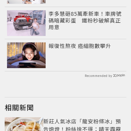
李多慧砸85萬牽新車！車牌號
碼暗藏彩蛋 鐵粉秒破解真正
用意
PR
報復性熬夜 癌細胞數攀升
Recommended by
相關新聞
新莊人氣冰店「龍安粉條冰」預
告熄燈！粉絲捨不得：晴天霹靂