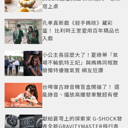
塔上桌
孔孝真新戲《殺手媽咪》藏彩
蛋！ 比利時王室愛用百年精品也
入戲
小公主長這麼大了！夏綠蒂「氣
場不輸凱特王妃」與媽媽同框散
發獨特優雅氣質 網友狂讚
台啤復古錄音機盲盒開搶了！ 還
能錄音、播放高鐵發車聲超有梗
獻給蒼穹上的探索家 G-SHOCK發
表全新GRAVITYMASTER飛行表