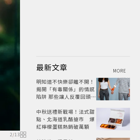
最新文章
MORE
明知道不快樂卻離不開！
揭開「有毒關係」的情感
陷阱 那些讓人反覆回頭的
「毒愛」為何比菸還難
戒？
中秋送禮新戰場！法式甜
點、北海道乳酪搶市 爆
紅檸檬蛋糕熱銷破萬顆
2
/
13