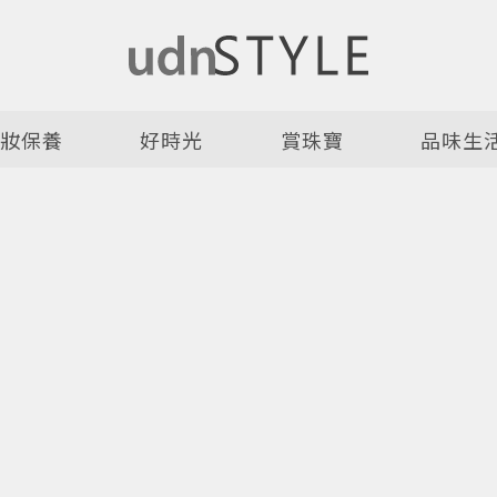
美妝保養
好時光
賞珠寶
品味生