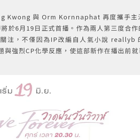
g Kwong 與 Orm Kornnaphat 再度攜
er）即將於6月19日正式首播。作為兩人第三度合
，不僅因為IP改編自人氣小說 reallyb
高話題與強烈CP化學反應，使這部新作在播出前