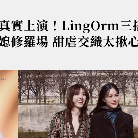
實上演！LingOrm三
媳修羅場 甜虐交織太揪