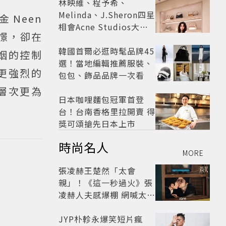
林映維、程予希、
Melinda、J.Sheron四星
 Neen
相會Acne Studios大曬
憬，卻在
北歐潮
韓國首爾必逛時髦品牌45
姻的控制
選！當地編輯推薦服裝、
更強烈的
包包、飾品品牌一次看
層次更為
日本咖哩麵包冠軍首登
台！台南香格里拉開賣 得
獎可頌搶先日本上市
時尚名人
MORE
張凌赫王楚然「太會
親」！《這一秒過火》張
凌赫人夫感爆棚 網喊太有
氛圍
JYP朴軫永爆笑短片瘋