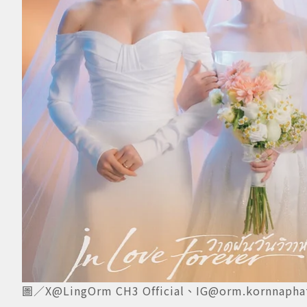
圖／X@LingOrm CH3 Official、IG@orm.kornnapha