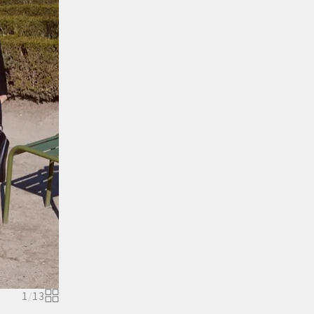
1
/
13