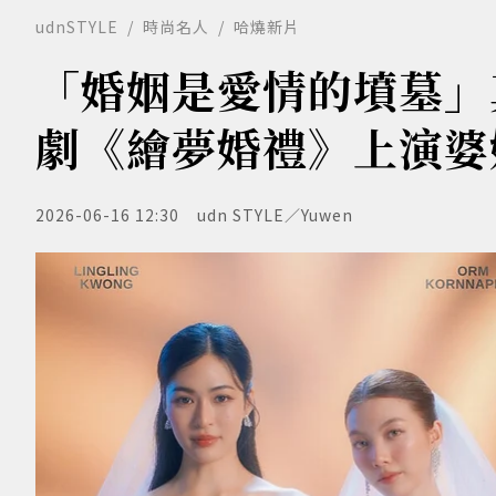
udnSTYLE
時尚名人
哈燒新片
「婚姻是愛情的墳墓」真
劇《繪夢婚禮》上演婆
2026-06-16 12:30
udn STYLE／Yuwen