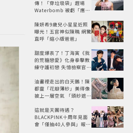
傳！「穿垃圾袋」趕場
Waterbomb 被虧「應該
改名JPG」
陳妍希9歲兒小星星近照
曝光！五官神似陳曉 網驚
直呼「縮小版爸爸」
甜度爆表了！丁海寅《我
的荒糖戀愛》化身拳擊教
練守護初戀 失憶檢察官×
假男友打造今夏必看小甜
劇
油畫裡走出的白天鵝！陳
都靈「花瓣薄紗」美得像
披上一層空氣 「頭紗遮
面」玩出新花樣朦朧美感
太仙
這就是天團待遇？
BLACKPINK十周年見面
會「僅抽40人參與」報名
開始到截止僅9小時粉絲