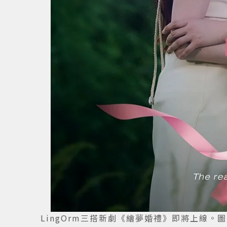
LingOrm三搭新劇《繪夢婚禮》即將上線。圖／X@L