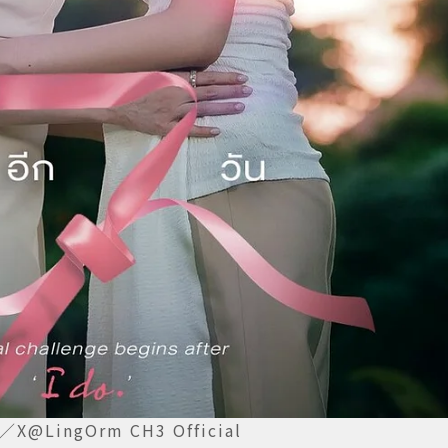
ingOrm CH3 Official