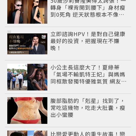
50歲莎莉賽隆美得太誇張！一
轉身「裸背開到腰下」身材瘦
到0死角 逆天狀態根本不像年
過半百
PR
立即諮詢HPV！是對自己健康
最好的投資，把握現在不嫌
晚！
小公主長這麼大了！夏綠蒂
「氣場不輸凱特王妃」與媽媽
同框散發獨特優雅氣質 網友狂
讚
PR
腹部脂肪的「剋星」找到了，
常吃這幾物，吃走大肚囊，瘦
出小蠻腰
比戀愛更動人的重生故事！戀