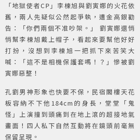
「地獄使者CP」李棟旭與劉寅娜的火花依
舊，兩人先疑似公然起爭執，遭金高銀勸
告：「你們兩個不准吵架。」 劉寅娜還悄
悄幫李棟旭戴上帽子，看起來要幫他好好
打扮，沒想到李棟旭一把抓下來苦笑大
喊：「這不是相機保護套嗎！？」慘被劉
寅娜惡整！
孔劉男神形象也快要不保，民宿閣樓天花
板容納不下他184cm的身長，堂堂「鬼
怪」上演撞到頭痛到在地上滾的超接地氣
畫面！四人私下自然互動將在鏡頭前毫無
保留呈現。