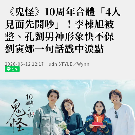
《鬼怪》10周年合體「4人
見面先開吵」！李棟旭被
整、孔劉男神形象快不保
劉寅娜一句話戳中淚點
2026-06-12 12:17
udn STYLE／Wynn