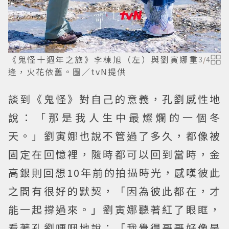
《鬼怪十週年之旅》李棟旭（左）與劉寅娜重
3
/
4
逢，火花依舊。圖／tvN提供
談到《鬼怪》對自己的意義，孔劉感性地
說：「那是我人生中最燦爛的一個冬
天。」劉寅娜也說不管過了多久，都像被
固定在回憶裡，隨時都可以回到當時，金
高銀則回想10年前的拍攝時光，感嘆彼此
之間有很好的默契，「因為彼此都在，才
能一起撐過來。」劉寅娜聽著紅了眼眶，
看著孔劉哽咽地說：「我覺得哥哥好像是