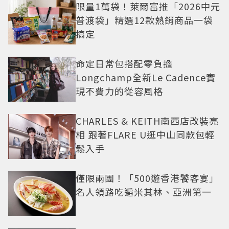
限量1萬袋！萊爾富推「2026中元
普渡袋」精選12款熱銷商品一袋
搞定
命定日常包搭配零負擔
Longchamp全新Le Cadence實
現不費力的從容風格
CHARLES & KEITH南西店改裝亮
相 跟著FLARE U逛中山同款包輕
鬆入手
僅限兩團！「500遊香港饕客宴」
名人領路吃遍米其林、亞洲第一