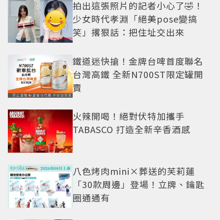
拍出這張照片的記者小心了🤣！
少女時代孝淵「絕美pose變搞
笑」撂狠話：把住址交出來
鐵道迷快搶！金牌台啤首度聯名
台灣高鐵 全新N700ST限定罐開
賣
火辣開喝！絕對伏特加攜手
TABASCO 打造全新辛香酒感
八色烤肉mini×葬送的芙莉蓮
「30款周邊」登場！立牌、鑰匙
圈通通有