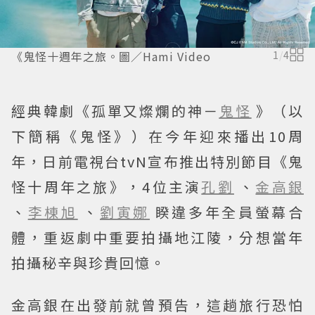
《鬼怪十週年之旅。圖／Hami Video
1
/
4
經典韓劇《孤單又燦爛的神－
鬼怪
》（以
下簡稱《鬼怪》）在今年迎來播出10周
年，日前電視台tvN宣布推出特別節目《鬼
怪十周年之旅》，4位主演
孔劉
、
金高銀
、
李棟旭
、
劉寅娜
睽違多年全員螢幕合
體，重返劇中重要拍攝地江陵，分想當年
拍攝秘辛與珍貴回憶。
金高銀在出發前就曾預告，這趟旅行恐怕