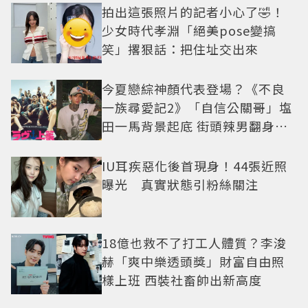
拍出這張照片的記者小心了🤣！
少女時代孝淵「絕美pose變搞
笑」撂狠話：把住址交出來
今夏戀綜神顏代表登場？《不良
一族尋愛記2》「自信公關哥」塩
田一馬背景起底 街頭辣男翻身當
老闆
IU耳疾惡化後首現身！44張近照
曝光 真實狀態引粉絲關注
18億也救不了打工人體質？李浚
赫「爽中樂透頭獎」財富自由照
樣上班 西裝社畜帥出新高度