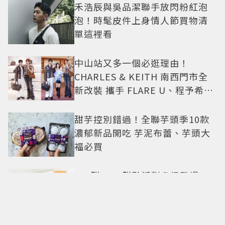
禾浩辰與吳品潔聯手放閃粉紅泡
泡！時髦皮件上身情人節買物清
單這裡看
中山站又多一個必逛理由！
CHARLES & KEITH 南西門市全
新改裝 攜手 FLARE U、程予希演
繹秋季時尚
甜芋控別錯過！全聯芋頭季10款
濃郁新品開吃 芋泥布蕾、芋頭大
福必買
500甜2026甜點派對升級登場！
從策展系西點到國宴級美味名店
齊聚