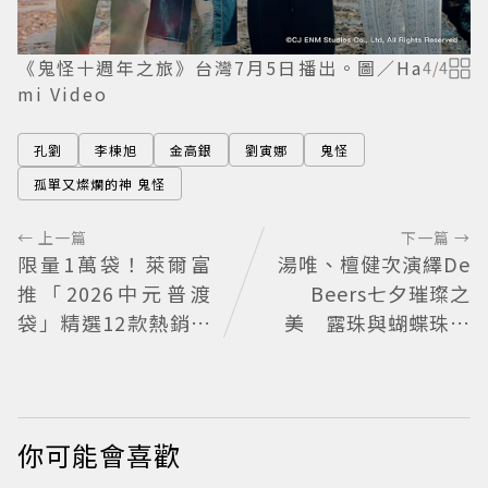
《鬼怪十週年之旅》台灣7月5日播出。圖／Ha
4
/
4
mi Video
孔劉
李棟旭
金高銀
劉寅娜
鬼怪
孤單又燦爛的神 鬼怪
← 上一篇
下一篇 →
限量1萬袋！萊爾富
湯唯、檀健次演繹De
推「2026中元普渡
Beers七夕璀璨之
袋」精選12款熱銷商
美 露珠與蝴蝶珠寶
品一袋搞定
藏浪漫寓意
你可能會喜歡