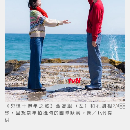
《鬼怪十週年之旅》金高銀（左）和孔劉相
2
/
4
聚，回想當年拍攝時的團隊默契。圖／tvN提
供