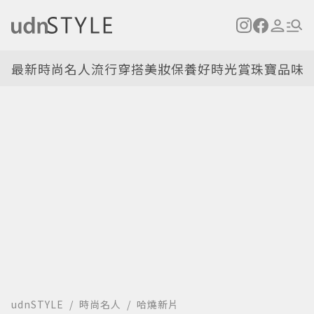
最新
時尚名人
流行穿搭
美妝保養
好時光
賞珠寶
品味
udnSTYLE
時尚名人
哈燒新片