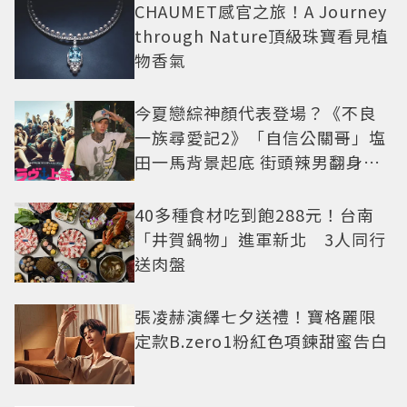
CHAUMET感官之旅！A Journey
through Nature頂級珠寶看見植
物香氣
今夏戀綜神顏代表登場？《不良
一族尋愛記2》「自信公關哥」塩
田一馬背景起底 街頭辣男翻身當
老闆
40多種食材吃到飽288元！台南
「井賀鍋物」進軍新北 3人同行
送肉盤
張凌赫演繹七夕送禮！寶格麗限
定款B.zero1粉紅色項鍊甜蜜告白