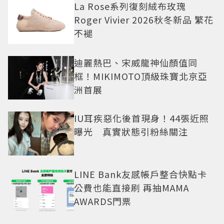
La Rose系列復刻絨布玫瑰
Roger Vivier 2026秋冬新品 繁花
不褪
迪麗熱巴、宋威龍神仙顏值同
框！MIKIMOTO頂級珠寶北京亞
洲首展
IU耳疾惡化後首現身！44張近照
曝光 真實狀態引粉絲關注
LINE Bank友感帳戶整合快點卡
公費也能直接刷 再抽MAMA
AWARDS門票