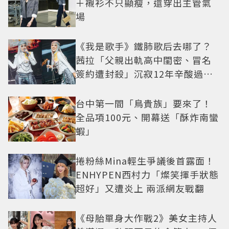
＋襯衫不只顯瘦，還穿出主管氣
場
《我是歌手》鐵肺歌后去哪了？
茜拉「父親出軌高中閨密、冒名
簽約遭封殺」沉寂12年辛酸過往
曝光
台中第一間「鳥貴族」要來了！
全品項100元、開幕送「酥炸南蠻
蝦」
捲粉絲Mina輕生爭議後首露面！
ENHYPEN西村力「燦笑揮手狀態
超好」又遭炎上 兩派網友戰翻
《母胎單身大作戰2》美女主持人