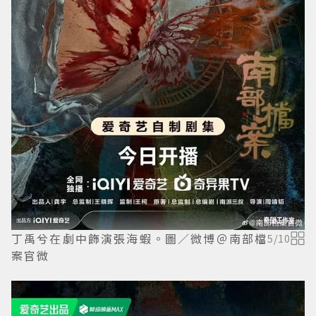
丁禹兮在劇中飾演張海蝦。圖／微博＠南部檔
5
/
10
案官微