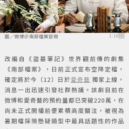
圖／微博＠南部檔案官微
1
/
10
改編自《盜墓筆記》世界觀前傳的劇集
《南部檔案》，日前正式宣布空降定檔，
確定將於今（12）日於
愛奇藝
獨家上線，
消息一出迅速引發社群熱議。該劇目前在
微博和愛奇藝的預約量都已突破220萬，在
尚未正式開播前便累積高度關注，被視為
暑期檔探險懸疑類型中最具話題性的作品