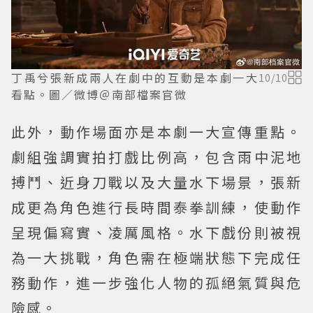
丁禹兮張新成兩人在劇中的互動是本劇一大
10
/
10
看點。圖／微博＠南部檔案官微
此外，動作場面亦是本劇一大宣傳重點。
劇組強調實拍打戲比例高，包含雨中泥地
搏鬥、近身刀戰以及大量水下場景，張新
成更為角色進行長時間泰拳訓練，使動作
呈現偏寫實、凌厲風格。水下戲份則被視
為一大挑戰，角色需在極端狀態下完成任
務動作，進一步強化人物的孤絕氣質與危
險感。