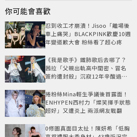
你可能會喜歡
忍到收工才崩潰！Jisoo「離場後
車上痛哭」BLACKPINK歡慶10週
年變道歉大會 粉絲看了超心疼
《我是歌手》鐵肺歌后去哪了？
茜拉「父親出軌高中閨密、冒名
簽約遭封殺」沉寂12年辛酸過往
曝光
捲粉絲Mina輕生爭議後首露面！
ENHYPEN西村力「燦笑揮手狀態
超好」又遭炎上 兩派網友戰翻
0修圖真面目太扯！陳妍希「低胸
高衩禮服大秀身材」43歲近況完