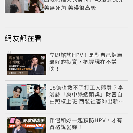
美無死角 美得很高級
網友都在看
PR
立即諮詢HPV！是對自己健康
最好的投資，把握現在不嫌
晚！
18億也救不了打工人體質？李
浚赫「爽中樂透頭獎」財富自
由照樣上班 西裝社畜帥出新高
度
PR
伴侶和妳一起預防HPV，才有
資格說愛妳！