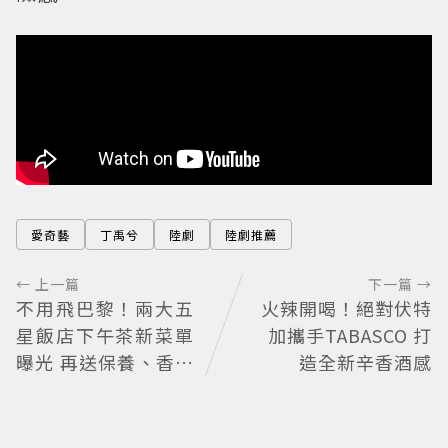
愛奇藝
丁禹兮
陸劇
陸劇推薦
← 上一篇
下一篇 →
不用飛巴黎！兩大五
火辣開喝！絕對伏特
星飯店下午茶新菜單
加攜手TABASCO 打
曝光 再送保養、香氛
造全新辛香酒感
好禮