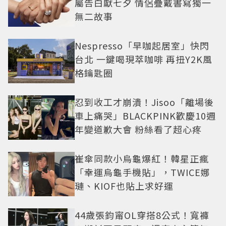
屬告白獻七夕 情侶疊戴書寫獨一
無二故事
Nespresso「早咖起居室」快閃
台北 一鍵喝現萃咖啡 再扭Y2K風
格鑰匙圈
忍到收工才崩潰！Jisoo「離場後
車上痛哭」BLACKPINK歡慶10週
年變道歉大會 粉絲看了超心疼
崔傘同款小烏龜爆紅！韓星正瘋
「幸運烏龜手機貼」，TWICE娜
璉、KIOF也貼上求好運
44歲張鈞甯OL穿搭8公式！寬褲