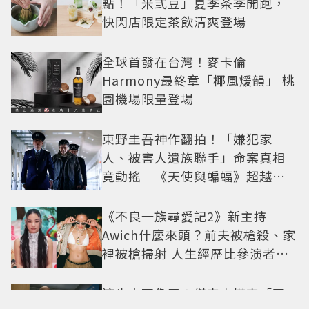
點！「米弎豆」夏季茶季開跑，
快閃店限定茶飲清爽登場
全球首發在台灣！麥卡倫
Harmony最終章「椰風煖韻」 桃
園機場限量登場
東野圭吾神作翻拍！「嫌犯家
人、被害人遺族聯手」命案真相
竟動搖 《天使與蝙蝠》超越懸
疑框架展開
《不良一族尋愛記2》新主持
Awich什麼來頭？前夫被槍殺、家
裡被槍掃射 人生經歷比參演者還
抓馬！
這也太不像了！傑森史塔森「巨