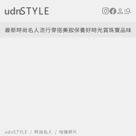
最新
時尚名人
流行穿搭
美妝保養
好時光
賞珠寶
品味
udnSTYLE
時尚名人
哈燒新片