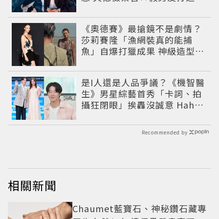
夏必看小甜劇
《奧德賽》最搶鏡不是劇情？
莎莉賽隆「漁網裝真的能捕
魚」自爆打獵成果 神級造型美
到出戲
是I人還是人品爭議？《機智醫
生》男星綜藝首秀「卡詞、拍
攝狂閉眼」挨轟沒誠意 Haha
揭私下拍攝真相
Recommended by
相關新聞
Chaumet藍寶石、神秘鑽石藏專