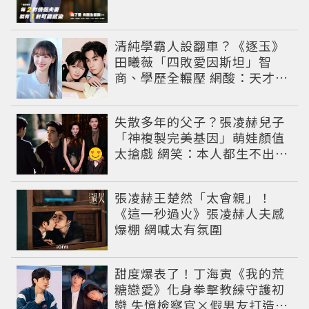
清純學霸人設翻車？《逐玉》
田曦薇「四敗愛因斯坦」智
商、學歷全輾壓 網酸：天才全
靠旁白
失散多年的父子？張凌赫兒子
「神複製完美基因」萌娃顏值
太搶戲 網笑：本人都生不出這
麼像
張凌赫王楚然「太會親」！
《這一秒過火》張凌赫人夫感
爆棚 網喊太有氛圍
甜度爆表了！丁海寅《我的荒
糖戀愛》化身拳擊教練守護初
戀 失憶檢察官×假男友打造今