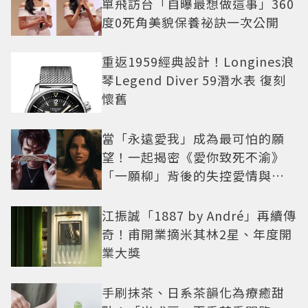
單飛訪台「自曝最想做這事」360
度0死角美貌保養祕訣一次公開
重返1959經典設計！Longines浪
琴Legend Diver 59潛水表 復刻
懷舊
當「永遠愛我」成為最可怕的願
望！一起揭密《愛你致死不渝》
「一願柳」背後的失控愛情與爆
紅之路
江振誠「1887 by André」再續傳
奇！甫開業摘米其林2星、年度開
業大獎
手刷抹茶、日系茶韻化為療癒甜