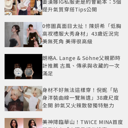
姜漢娜IG私服更是約會範本：5個
提升氣質穿搭Tips公開
0修圖真面目太扯！陳妍希「低胸
高衩禮服大秀身材」43歲近況完
美無死角 美得很高級
朗格A. Lange & Söhne父親節時
計推薦 古風、傳承與收藏的一次
滿足
身材不好無法這樣穿！倪妮「貼
身洋裝曲線一覽無遺」38歲尺度
全開 帥氣又火辣散發獨特魅力
美神降臨華山！TWICE MINA首度