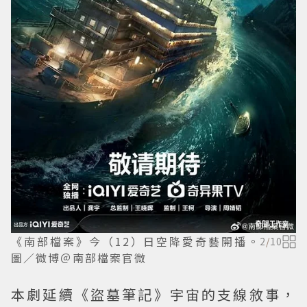
《南部檔案》今（12）日空降愛奇藝開播。
2
/
10
圖／微博＠南部檔案官微
本劇延續《盜墓筆記》宇宙的支線敘事，