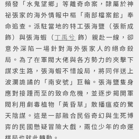
頻發「水鬼望鄉」等離奇命案，隸屬於神
祕張家的海外情報中樞「南部檔案館」奉
命追查。派駐當地的特工張海鹽（張新成
飾）與張海蝦（
丁禹兮
飾）親赴一線，卻
意外深陷一場針對海外張家人的絕命殺
局。為了在軍閥大佬與各方勢力的夾擊下
謀求生路，張海蝦不惜設局，將同伴送上
波瀾詭譎的「南安號」巨輪。張海鹽隻身
應對接踵而至的致命危機，並逐步揭開軍
閥利用劇毒植物「黃昏草」散播瘟疫的驚
天陰謀。這是一部融合民俗奇幻與生死博
弈的民國懸疑冒險大戲，兩位少年的命運
棋局也就此轉動。