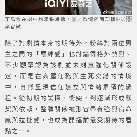
丁禹兮在劇中飾演張海蝦。圖／微博＠南部檔
8
/
10
案官微
除了對劇情本身的期待外，粉絲對兩位男
主之間的「羈絆感」也討論得格外熱烈。
不少觀眾認為該劇並未刻意強化關係設
定，而是在高壓任務與生死交錯的情境
中，自然呈現信任建立與情緒累積的過
程。從初期的試探、衝突，到逐漸形成默
契與依賴，整體關係被形容帶有強烈宿命
感與拉扯感，也成為開播前最受期待的看
點之一。