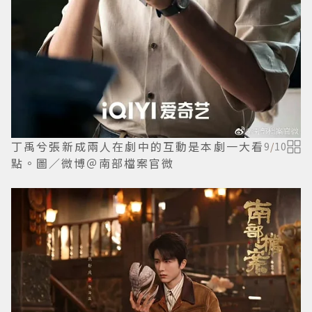
丁禹兮張新成兩人在劇中的互動是本劇一大看
9
/
10
點。圖／微博＠南部檔案官微