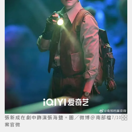
張新成在劇中飾演張海鹽。圖／微博＠南部檔
7
/
10
案官微