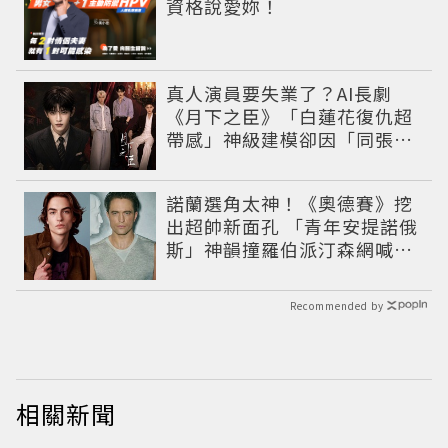
資格說愛妳！
真人演員要失業了？AI長劇
《月下之臣》「白蓮花復仇超
帶感」神級建模卻因「同張
臉」掀爭議
諾蘭選角太神！《奧德賽》挖
出超帥新面孔 「青年安提諾俄
斯」神韻撞羅伯派汀森網喊：
夢回愛德華！
Recommended by
相關新聞