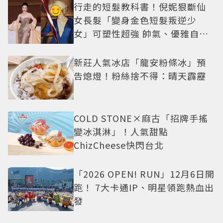
行走的短髮教科書！倪妮狠斷仙
女長髮「變身金色短髮叛逆少
女」可塑性超強 帥氣、優雅自由
切換
新莊人氣冰店「龍安粉條冰」預
告熄燈！粉絲捨不得：晴天霹靂
COLD STONE×麻古「招牌手搖
變冰淇淋」！人氣甜點
ChizCheese快閃台北
「2026 OPEN! RUN」12月6日開
跑！ 7大卡通IP、明星領跑熱血出
發