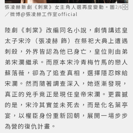
張凌赫新劇《刺棠》女主角人選再度變動。圖
2
/
6
／微博@張凌赫工作室official
陸劇《刺棠》改編同名小說，劇情講述皇
太子宋泠（張凌赫 飾）在祭祀大典上遭遇
刺殺，外界皆認為他已身亡，皇位則由弟
弟宋瀾繼承。而原本宋泠青梅竹馬的戀人
蘇落薇，卻為了追查真相，選擇隱忍嫁給
宋瀾。然而隨著調查深入，她逐漸發現，
真正的兇手竟正是現任皇帝宋瀾。更震撼
的是，宋泠其實並未死去，而是化名葉亭
宴，以權臣身份重新回朝，展開一場步步
為營的復仇計畫。