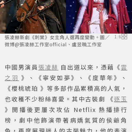
張凌赫新劇《刺棠》女主角人選再度變動。圖／
1
/
6
微博@張凌赫工作室official、盧昱曉工作室
中國男演員
張凌赫
自出道以來，憑藉《
雲
之羽
》、《寧安如夢》、《度華年》、
《櫻桃琥珀 》等多部作品累積高的人氣，
也收穫不少粉絲喜愛。其中古裝劇 《
逐玉
》開播後更屢次攻佔 Netflix 熱播排行
榜，劇中他飾演帶著病嬌氣質的侯爺角
色，再度展現迷人的古裝魅力，他的表演