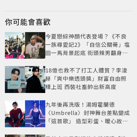
網驚：完全等比例長
大
你可能會喜歡
今夏戀綜神顏代表登場？《不良
一族尋愛記2》「自信公關哥」塩
田一馬背景起底 街頭辣男翻身當
老闆
18億也救不了打工人體質？李浚
赫「爽中樂透頭獎」財富自由照
樣上班 西裝社畜帥出新高度
九年後再洗版！湯姆霍蘭德
〈Umbrella〉封神舞台差點變成
「這首歌」 造型彩蛋、暖心故事
一次公開