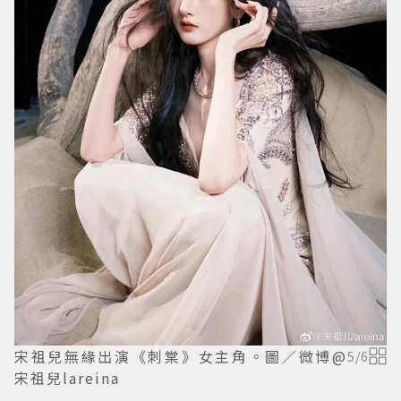
宋祖兒無緣出演《刺棠》女主角。圖／微博@
5
/
6
宋祖兒lareina