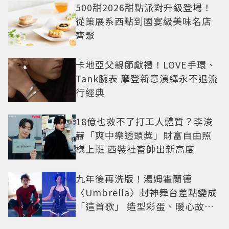
500甜2026甜點派對升級登場！
從策展系西點到國宴級美味名店
齊聚
卡地亞父親節獻禮！LOVE手環、
Tank腕表 摩登新意演繹永不退流
行經典
18億也救不了打工人體質？李浚
赫「爽中樂透頭獎」財富自由照
樣上班 西裝社畜帥出新高度
九年後再洗版！湯姆霍蘭德
〈Umbrella〉封神舞台差點變成
「這首歌」 造型彩蛋、暖心故事
一次公開