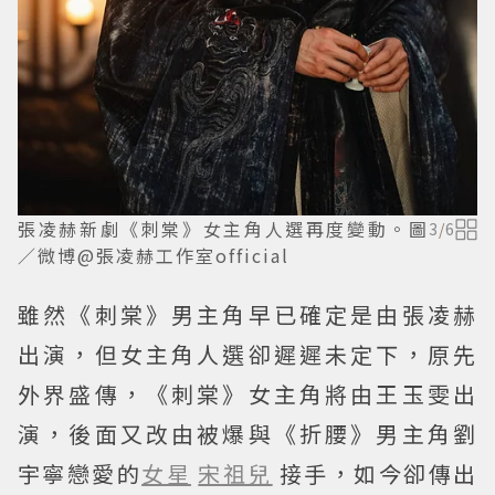
張凌赫新劇《刺棠》女主角人選再度變動。圖
3
/
6
／微博@張凌赫工作室official
雖然《刺棠》男主角早已確定是由張凌赫
出演，但女主角人選卻遲遲未定下，原先
外界盛傳，《刺棠》女主角將由王玉雯出
演，後面又改由被爆與《折腰》男主角劉
宇寧戀愛的
女星
宋祖兒
接手，如今卻傳出