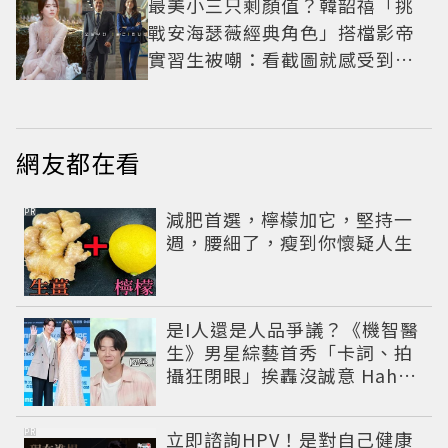
最美小三只剩顏值？韓韶禧「挑
戰安海瑟薇經典角色」搭檔影帝
實習生被嘲：看截圖就感受到演
技
網友都在看
PR
減肥首選，檸檬加它，堅持一
週，腰細了，瘦到你懷疑人生
是I人還是人品爭議？《機智醫
生》男星綜藝首秀「卡詞、拍
攝狂閉眼」挨轟沒誠意 Haha
揭私下拍攝真相
PR
立即諮詢HPV！是對自己健康