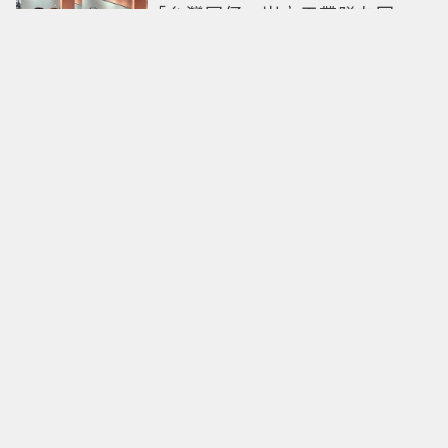
「台灣囝仔」崔立于帶隊友回
家！FLARE U、程予希一起逛小
CK「狂送臉頰愛心、WINK」親曝
中山站私藏必逛名單
肯德基×新世紀福音戰士聯名
了！8款角色卡＋3款周邊 還有
聯名沾醬
導演黃朝亮守護9年 日式老屋咖啡
館將熄燈！8月底前邀旅人最後告
別
接接這個事業愛情追星運！《我
的偶像總裁》「年下男」姜勳變
身冰山總裁 金慧峻追星成功還偶
遇愛情