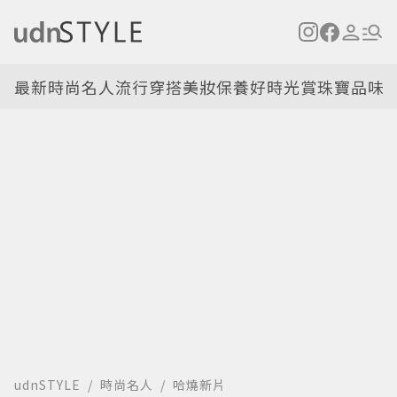
最新
時尚名人
流行穿搭
美妝保養
好時光
賞珠寶
品味
udnSTYLE
時尚名人
哈燒新片