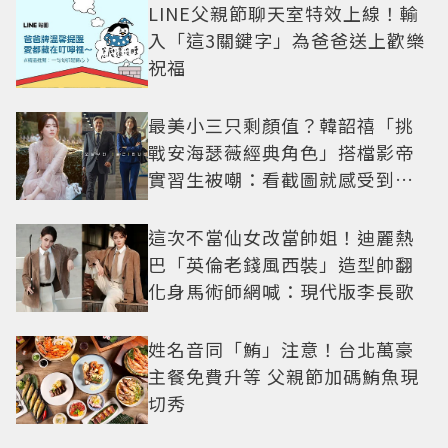
LINE父親節聊天室特效上線！輸
入「這3關鍵字」為爸爸送上歡樂
祝福
最美小三只剩顏值？韓韶禧「挑
戰安海瑟薇經典角色」搭檔影帝
實習生被嘲：看截圖就感受到演
技
這次不當仙女改當帥姐！迪麗熱
巴「英倫老錢風西裝」造型帥翻
化身馬術師網喊：現代版李長歌
姓名音同「鮪」注意！台北萬豪
主餐免費升等 父親節加碼鮪魚現
切秀