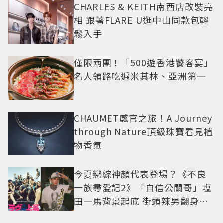
CHARLES & KEITH南西店改裝亮
相 跟著FLARE U逛中山同款包輕
鬆入手
僅限兩團！「500遊香港饕客宴」
名人領路吃遍米其林、亞洲第一
CHAUMET感官之旅！A Journey
through Nature頂級珠寶看見植
物香氣
今夏戀綜神顏代表登場？《不良
一族尋愛記2》「自信公關哥」塩
田一馬背景起底 街頭辣男翻身當
老闆