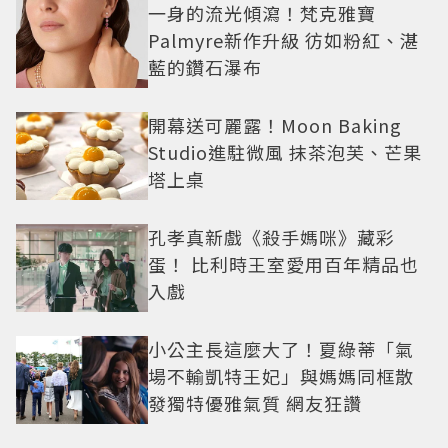
一身的流光傾瀉！梵克雅寶
Palmyre新作升級 彷如粉紅、湛
藍的鑽石瀑布
開幕送可麗露！Moon Baking
Studio進駐微風 抹茶泡芙、芒果
塔上桌
孔孝真新戲《殺手媽咪》藏彩
蛋！ 比利時王室愛用百年精品也
入戲
小公主長這麼大了！夏綠蒂「氣
場不輸凱特王妃」與媽媽同框散
發獨特優雅氣質 網友狂讚