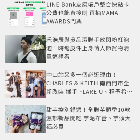
LINE Bank友感帳戶整合快點卡
公費也能直接刷 再抽MAMA
AWARDS門票
禾浩辰與吳品潔聯手放閃粉紅泡
泡！時髦皮件上身情人節買物清
單這裡看
中山站又多一個必逛理由！
CHARLES & KEITH 南西門市全
新改裝 攜手 FLARE U、程予希演
繹秋季時尚
甜芋控別錯過！全聯芋頭季10款
濃郁新品開吃 芋泥布蕾、芋頭大
福必買