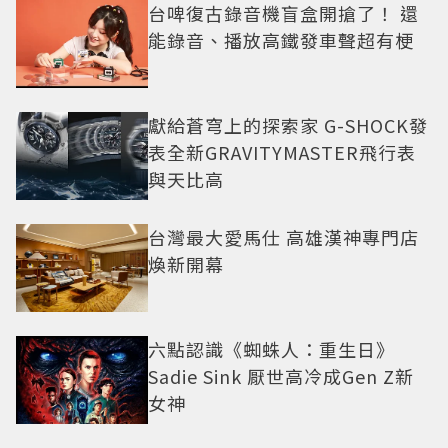
台啤復古錄音機盲盒開搶了！ 還
能錄音、播放高鐵發車聲超有梗
獻給蒼穹上的探索家 G-SHOCK發
表全新GRAVITYMASTER飛行表
與天比高
台灣最大愛馬仕 高雄漢神專門店
煥新開幕
六點認識《蜘蛛人：重生日》
Sadie Sink 厭世高冷成Gen Z新
女神