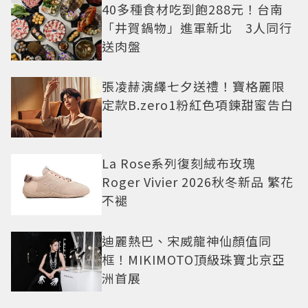
40多種食材吃到飽288元！台南
「井賀鍋物」進軍新北 3人同行
送肉盤
張凌赫演繹七夕送禮！寶格麗限
定款B.zero1粉紅色項鍊甜蜜告白
La Rose系列復刻絨布玫瑰
Roger Vivier 2026秋冬新品 繁花
不褪
迪麗熱巴、宋威龍神仙顏值同
框！MIKIMOTO頂級珠寶北京亞
洲首展