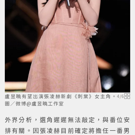
盧昱曉有望出演張凌赫新劇《刺棠》女主角。
4
/
6
圖／微博@盧昱曉工作室
外界分析，選角遲遲無法敲定，與番位安
排有關。因張凌赫目前確定將擔任一番男