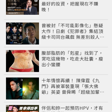
最好的投資，把握現在不嫌
晚！
曾被封「不可能影像化」懸疑
大作！日劇《犯罪者》集結頂
級卡司同台飆戲 無差別殺人案
捲出政商黑幕
PR
腹部脂肪的「剋星」找到了，
常吃這幾物，吃走大肚囊，瘦
出小蠻腰
十年情懷再續！ 陳偉霆《九
門》再披軍裝重現「張大佛
爺」英姿 曾舜晞「超級加輩」
串起吳家宿命
PR
伴侶和妳一起預防HPV，才有