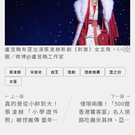
盧昱曉有望出演張凌赫新劇《刺棠》女主角。
6
/
6
圖／微博@盧昱曉工作室
張凌赫
宋祖兒
逐玉
陸劇
陸劇推薦
雲之羽
女星
← 上一篇
下一篇 →
真的是從小帥到大！
僅限兩團！「500遊
張凌赫「小學證件
香港饕客宴」名人領
照」被挖瘋傳 童年到
路吃遍米其林、亞洲
現在顏值進化史曝光
第一