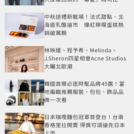
還難戒？
中秋送禮新戰場！法式甜點、北
海道乳酪搶市 爆紅檸檬蛋糕熱
銷破萬顆
林映維、程予希、Melinda、
J.Sheron四星相會Acne Studios
大曬北歐潮
韓國首爾必逛時髦品牌45選！當
地編輯推薦服裝、包包、飾品品
牌一次看
日本咖哩麵包冠軍首登台！台南
香格里拉開賣 得獎可頌搶先日本
上市