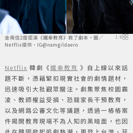
金南佶2度拒演《鐵拳教育》救了劇本。圖／
1
/
8
Netflix提供、IG@namgildaero
Netflix
韓劇《
鐵拳教育
》自上線以來話
題不斷，憑藉緊扣現實社會的劇情題材，
迅速吸引大批觀眾關注。劇集聚焦校園霸
凌、教師權益受損、恐龍家長干預教育，
以及網路公審文化等議題，透過一樁樁案
件揭開教育現場不為人知的黑暗面，也因
此在韓國掀起追劇熱潮，更登上台灣、菲