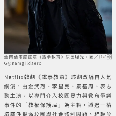
金南佶兩度拒演《鐵拳教育》原因曝光。圖／I
7
/
8
G@namgildaero
Netflix韓劇《鐵拳教育》該劇改編自人氣
網漫，由金武烈、李星民、秦基周、表志
勳主演，以專門介入校園暴力與教育爭議
事件的「教權保護局」為主軸，透過一樁
樁案件揭露校園與社會體制問題。相較於