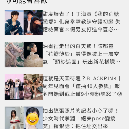
甜度爆表了！丁海寅《我的荒糖
戀愛》化身拳擊教練守護初戀 失
憶檢察官×假男友打造今夏必看
小甜劇
油畫裡走出的白天鵝！陳都靈
「花瓣薄紗」美得像披上一層空
氣 「頭紗遮面」玩出新花樣朦朧
美感太仙
這就是天團待遇？BLACKPINK十
周年見面會「僅抽40人參與」報
名開始到截止僅9小時粉絲怒了😡
拍出這張照片的記者小心了🤣！
少女時代孝淵「絕美pose變搞
笑」撂狠話：把住址交出來