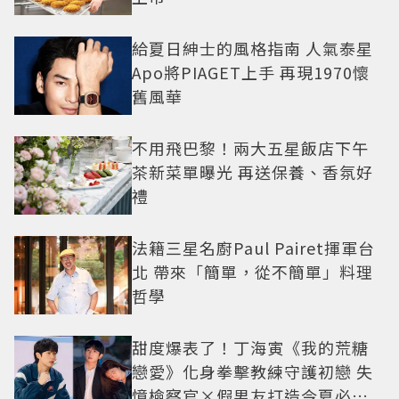
給夏日紳士的風格指南 人氣泰星
Apo將PIAGET上手 再現1970懷
舊風華
不用飛巴黎！兩大五星飯店下午
茶新菜單曝光 再送保養、香氛好
禮
法籍三星名廚Paul Pairet揮軍台
北 帶來「簡單，從不簡單」料理
哲學
甜度爆表了！丁海寅《我的荒糖
戀愛》化身拳擊教練守護初戀 失
憶檢察官×假男友打造今夏必看