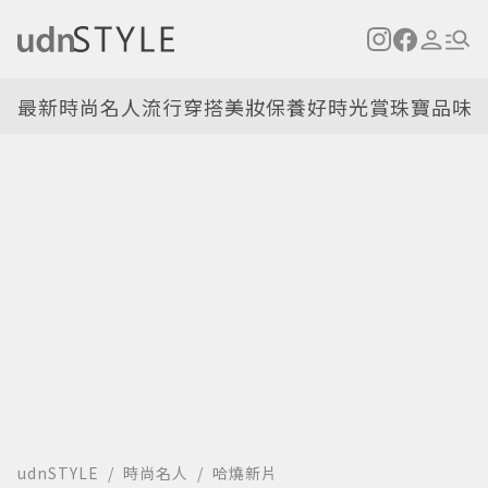
最新
時尚名人
流行穿搭
美妝保養
好時光
賞珠寶
品味
udnSTYLE
時尚名人
哈燒新片