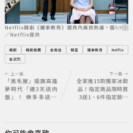
Netflix韓劇《鐵拳教育》選角內幕掀熱議。圖
8
/
8
／Netflix提供
韓劇
韓劇推薦
金南佶
韓星
鐵拳教育
Netflix
金武烈
← 上一篇
下一篇 →
「黑毛屋」插旗高雄
全家推15款獨家冰飲
夢時代「連3天送肉
品！指定商品限時買
盤」！ 樂多多送40
3送1、6件指定飲料
組鐵板燒套餐
送圭賢小卡
你可能會喜歡