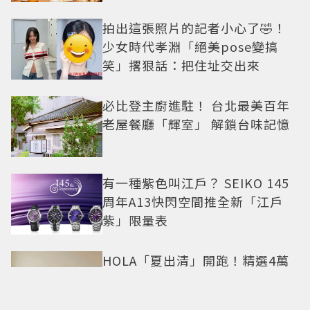
拍出這張照片的記者小心了🤣！
少女時代孝淵「絕美pose變搞
笑」撂狠話：把住址交出來
必比登主廚進駐！ 台北最美百年
老屋餐廳「輝室」 解鎖台味記憶
有一種紫色叫江戶？ SEIKO 145
周年A13快閃空間推全新「江戶
紫」限量表
HOLA「夏出清」開跑！精選4萬
件商品任2件5折 限定門市絕版品
5折起