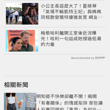
小公主長這麼大了！夏綠蒂
「氣場不輸凱特王妃」與媽媽
同框散發獨特優雅氣質 網友狂
讚
梅根哈利離開王室後近況曝
光！哈利一句話成她撐過低潮
的力量
Recommended by
相關新聞
明知道不快樂卻離不開！揭開
「有毒關係」的情感陷阱 那些讓
人反覆回頭的「毒愛」為何比菸