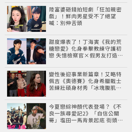
陸富婆砸錢拍短劇「狂加親密
戲」！鮮肉男星受不了絕望
喊：別伸舌頭
甜度爆表了！丁海寅《我的荒
糖戀愛》化身拳擊教練守護初
戀 失憶檢察官×假男友打造今
夏必看小甜劇
變性後迎事業新篇章！艾略特
佩吉《奧德賽》化身希臘戰士
苦練壯碩身材秀「冰塊腹肌」
重返好萊塢
今夏戀綜神顏代表登場？《不
良一族尋愛記2》「自信公關
哥」塩田一馬背景起底 街頭辣
男翻身當老闆