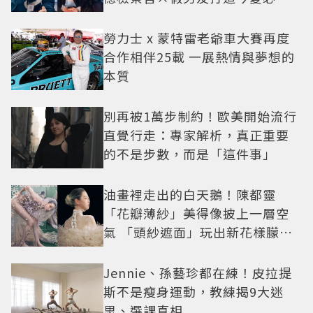
小甜劇
勞力士 x 蒙特雷老爺車大賽再度
合作相伴25載 一展熱情與夢想的
本質
別再被1萬步制約！歐美開始流行
直覺行走：專家解析，真正重要
的不是步數，而是「這件事」
油畫裡走出的白天鵝！陳都靈
「花瓣薄紗」美得像披上一層空
氣 「頭紗遮面」玩出新花樣朦朧
美感太仙
Jennie、孫藝珍都在練！皮拉提
斯不是瘦身運動，教練揭9大迷
思、選課真相