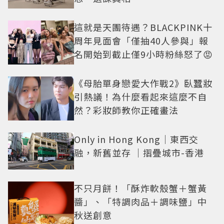
這就是天團待遇？BLACKPINK十
周年見面會「僅抽40人參與」報
名開始到截止僅9小時粉絲怒了😡
《母胎單身戀愛大作戰2》臥蠶妝
引熱議！為什麼看起來這麼不自
然？彩妝師教你正確畫法
Only in Hong Kong｜東西交
融，新舊並存 ｜摺疊城市-香港
不只月餅！「酥炸軟殼蟹＋蟹黃
醬」、「特調肉品＋調味鹽」中
秋送創意