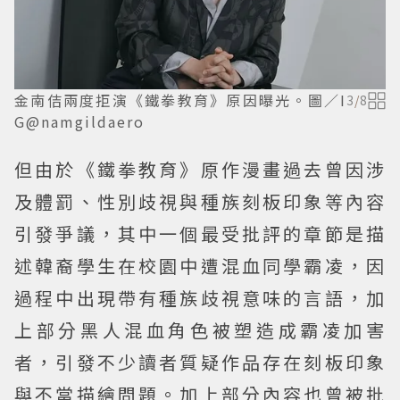
金南佶兩度拒演《鐵拳教育》原因曝光。圖／I
3
/
8
G@namgildaero
但由於《鐵拳教育》原作漫畫過去曾因涉
及體罰、性別歧視與種族刻板印象等內容
引發爭議，其中一個最受批評的章節是描
述韓裔學生在校園中遭混血同學霸凌，因
過程中出現帶有種族歧視意味的言語，加
上部分黑人混血角色被塑造成霸凌加害
者，引發不少讀者質疑作品存在刻板印象
與不當描繪問題。加上部分內容也曾被批