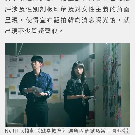
評涉及性別刻板印象及對女性主義的負面
呈現，使得宣布翻拍韓劇消息曝光後，就
出現不少質疑聲浪。
Netflix韓劇《鐵拳教育》選角內幕掀熱議。圖
4
/
8