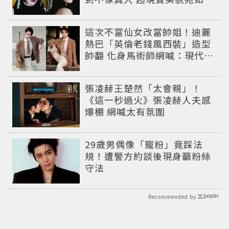
女降臨
這次不當仙女改當帥姐！迪麗
熱巴「英倫老錢風西裝」造型
帥翻 化身馬術師網喊：現代版
李長歌
張凌赫王楚然「太會親」！
《這一秒過火》張凌赫人夫感
爆棚 網喊太有氛圍
29歲男偶像「寵粉」竟踩法
規！遭警方約談後現身籲粉絲
守法
Recommended by