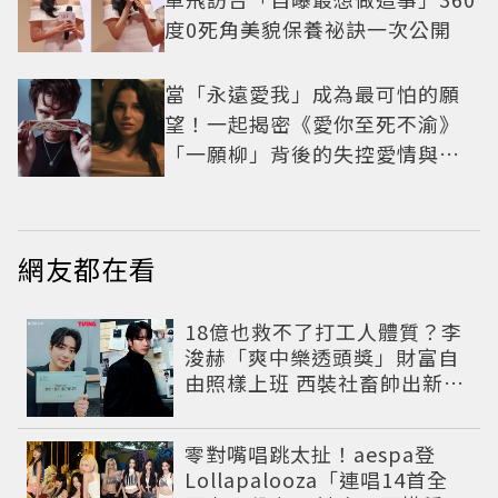
度0死角美貌保養祕訣一次公開
當「永遠愛我」成為最可怕的願
望！一起揭密《愛你至死不渝》
「一願柳」背後的失控愛情與爆
紅之路
網友都在看
18億也救不了打工人體質？李
浚赫「爽中樂透頭獎」財富自
由照樣上班 西裝社畜帥出新高
度
零對嘴唱跳太扯！aespa登
Lollapalooza「連唱14首全