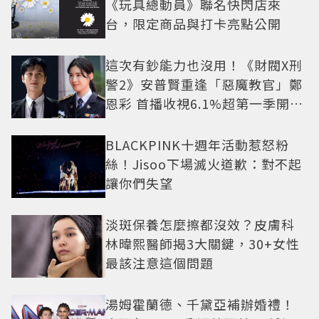
《玩具總動員》聯名快閃店來
台，限定商品與打卡亮點公開
這次有鈔能力也沒用！《財閥X刑
警2》安普賢重逢「惡魔教官」鄭
恩彩 首播收視6.1%超第一季開紅
盤
BLACKPINK十週年活動惹怒粉
絲！Jisoo下場滅火道歉：對不起
讓你們失望
淡斑保養怎麼擦都沒效？皮膚科
林暐熙醫師揭3大關鍵，30+女性
最該注意這個問題
湯姆霍蘭德、千黛亞補辦婚禮！