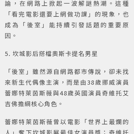
論，在網路上掀起一波解謎熱潮。這種
「看完電影還要上網做功課」的現象，也
成為「後室」能持續引發話題的重要原
因。
5. 坎城影后搭檔奧斯卡提名男星
「後室」雖然源自網路都市傳說，卻未找
來新生代偶像主演，而是由38歲挪威演員
蕾娜特萊茵斯薇與48歲英國演員奇維托艾
吉佛擔綱核心角色。
蕾娜特萊茵斯薇曾以電影「世界上最爛的
人」奪下坎城影展最佳女演員獎；奇維托