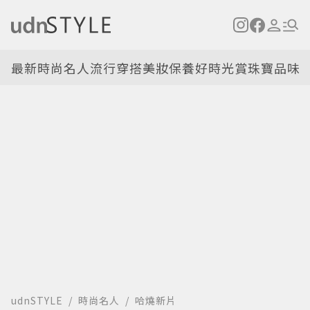
最新
時尚名人
流行穿搭
美妝保養
好時光
賞珠寶
品味
udnSTYLE
時尚名人
哈燒新片