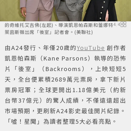
的奇維托艾吉佛(左起)、導演凱恩帕森斯和蕾娜特
4
/
4
萊茵斯薇出席「後室」記者會。(美聯社)
由A24發行、年僅20歲的
YouTube
創作者
凱恩帕森斯（Kane Parsons）執導的恐怖
片「後室」（Backrooms），上映短短5
天，全台便累積2689萬元票房，拿下新片
票房冠軍；全球更開出1.18億美元（約新
台幣37億元）的驚人成績，不僅遠遠超出
市場預期，更刷新A24影史最佳開片紀錄。
「噓！星聞」為讀者整理5大必看亮點。