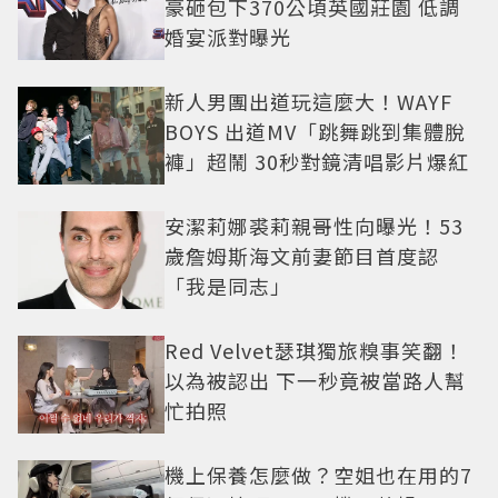
豪砸包下370公頃英國莊園 低調
婚宴派對曝光
新人男團出道玩這麼大！WAYF
BOYS 出道MV「跳舞跳到集體脫
褲」超鬧 30秒對鏡清唱影片爆紅
安潔莉娜裘莉親哥性向曝光！53
歲詹姆斯海文前妻節目首度認
「我是同志」
Red Velvet瑟琪獨旅糗事笑翻！
以為被認出 下一秒竟被當路人幫
忙拍照
機上保養怎麼做？空姐也在用的7