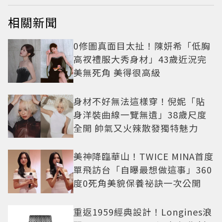
相關新聞
0修圖真面目太扯！陳妍希「低胸
高衩禮服大秀身材」43歲近況完
美無死角 美得很高級
身材不好無法這樣穿！倪妮「貼
身洋裝曲線一覽無遺」38歲尺度
全開 帥氣又火辣散發獨特魅力
美神降臨華山！TWICE MINA首度
單飛訪台「自曝最想做這事」360
度0死角美貌保養祕訣一次公開
重返1959經典設計！Longines浪