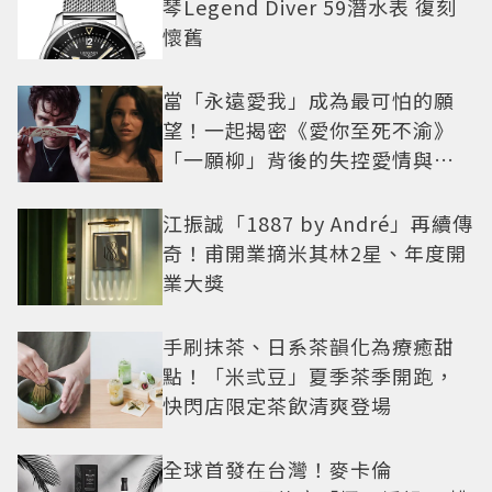
琴Legend Diver 59潛水表 復刻
懷舊
當「永遠愛我」成為最可怕的願
望！一起揭密《愛你至死不渝》
「一願柳」背後的失控愛情與爆
紅之路
江振誠「1887 by André」再續傳
奇！甫開業摘米其林2星、年度開
業大獎
手刷抹茶、日系茶韻化為療癒甜
點！「米弎豆」夏季茶季開跑，
快閃店限定茶飲清爽登場
全球首發在台灣！麥卡倫