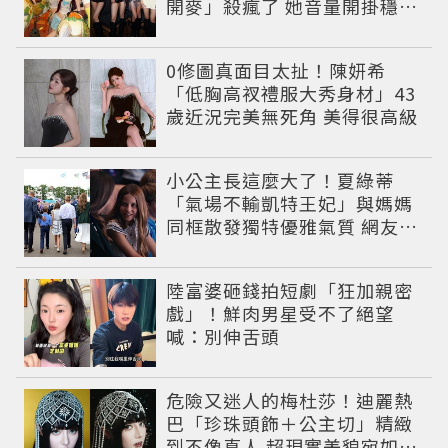
開麥」殺瘋了 她音量開掛穩到
像吞CD
0修圖真面目太扯！陳妍希
「低胸高衩禮服大秀身材」43
歲近況完美無死角 美得很高級
小公主長這麼大了！夏綠蒂
「氣場不輸凱特王妃」與媽媽
同框散發獨特優雅氣質 網友狂
讚
陸富婆砸錢拍短劇「狂加親密
戲」！鮮肉男星受不了絕望
喊：別伸舌頭
危險又迷人的梅杜莎！迪麗熱
巴「珍珠頭飾＋公主切」精緻
到不像真人 超現實美貌宛如神