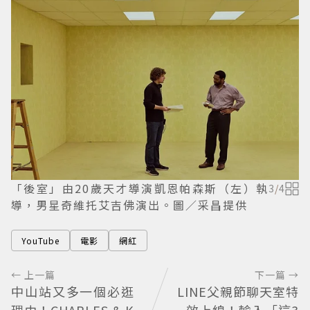
「後室」由20歲天才導演凱恩帕森斯（左）執
3
/
4
導，男星奇維托艾吉佛演出。圖／采昌提供
YouTube
電影
網紅
← 上一篇
下一篇 →
中山站又多一個必逛
LINE父親節聊天室特