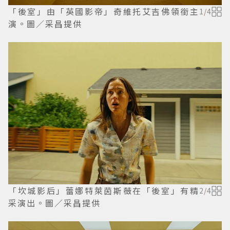
「後室」由「英國影帝」奇維托艾吉佛領銜主
1
/
4
演。圖／采昌提供
「坎城影后」蕾娜特萊茵斯薇在「後室」有精
2
/
4
采演出。圖／采昌提供