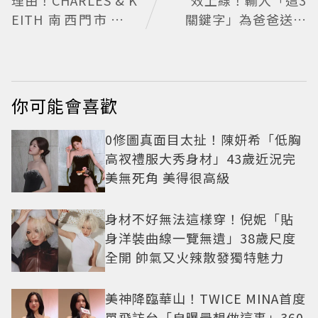
理由！CHARLES & K
效上線！輸入「這3
EITH 南西門市全新
關鍵字」為爸爸送上
改裝 攜手 FLARE
歡樂祝福
U、程予希演繹秋季
時尚
你可能會喜歡
0修圖真面目太扯！陳妍希「低胸
高衩禮服大秀身材」43歲近況完
美無死角 美得很高級
身材不好無法這樣穿！倪妮「貼
身洋裝曲線一覽無遺」38歲尺度
全開 帥氣又火辣散發獨特魅力
美神降臨華山！TWICE MINA首度
單飛訪台「自曝最想做這事」360