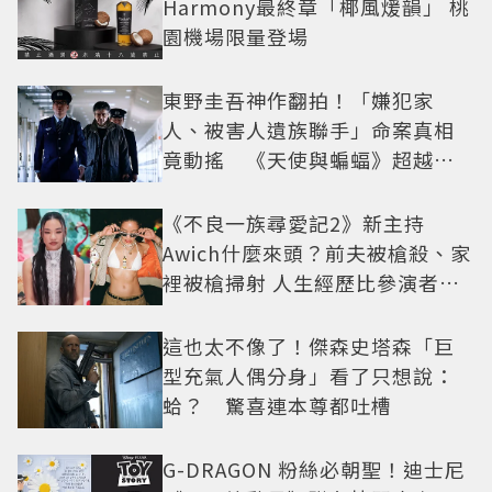
Harmony最終章「椰風煖韻」 桃
園機場限量登場
東野圭吾神作翻拍！「嫌犯家
人、被害人遺族聯手」命案真相
竟動搖 《天使與蝙蝠》超越懸
疑框架展開
《不良一族尋愛記2》新主持
Awich什麼來頭？前夫被槍殺、家
裡被槍掃射 人生經歷比參演者還
抓馬！
這也太不像了！傑森史塔森「巨
型充氣人偶分身」看了只想說：
蛤？ 驚喜連本尊都吐槽
G-DRAGON 粉絲必朝聖！迪士尼