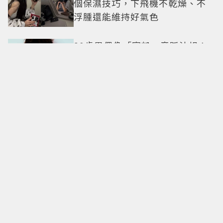
個保濕技巧，下飛機不乾燥、不
浮腫還能維持好氣色
29歲男偶像「寵粉」竟踩法規！
遭警方約談後現身籲粉絲守法
7-ELEVEN哈根達斯限時優惠再加
碼 迷你杯、雪糕、雪酥「買10送
13」
全國電子台南仁德中山店開幕！
限時5天指定家電9折 還有每日限
量商品
明知道不快樂卻離不開！揭開