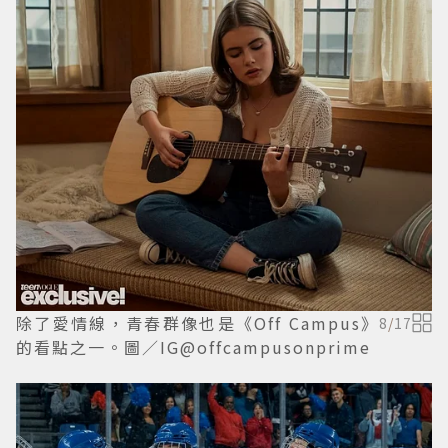
除了愛情線，青春群像也是《Off Campus》
8
/
17
的看點之一。圖／IG@offcampusonprime