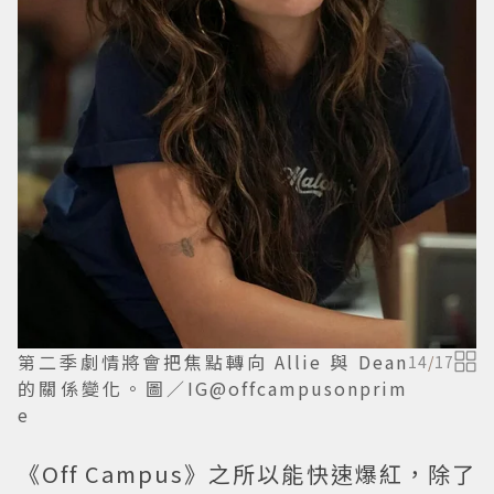
第二季劇情將會把焦點轉向 Allie 與 Dean
14
/
17
的關係變化。圖／IG@offcampusonprim
e
《Off Campus》之所以能快速爆紅，除了