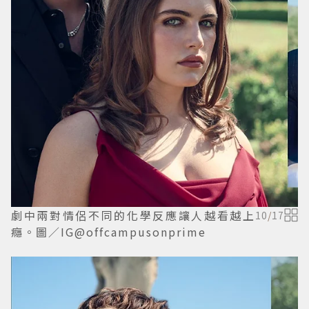
劇中兩對情侶不同的化學反應讓人越看越上
10
/
17
癮。圖／IG@offcampusonprime