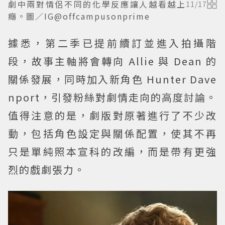
劇中兩對情侶不同的化學反應讓人越看越上
11
/
17
癮。圖／IG@offcampusonprime
據悉，第二季已提前續訂並進入拍攝階
段，故事主軸將會轉向 Allie 與 Dean 的
關係發展，同時加入新角色 Hunter Dave
nport，引發粉絲對劇情走向的高度討論。
值得注意的是，劇版對原著進行了不少改
動，包括角色設定與關係配置，使其不再
只是單純照本宣科的改編，而是帶有更強
烈的戲劇張力。