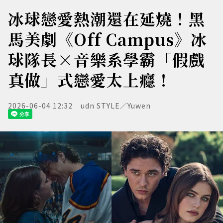
冰球戀愛熱潮還在延燒！黑
馬美劇《Off Campus》冰
球隊長×音樂系學霸「假戲
真做」式戀愛太上癮！
2026-06-04 12:32
udn STYLE／Yuwen