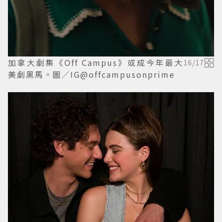
加拿大劇集《Off Campus》或成今年最大
16
/
17
美劇黑馬。圖／IG@offcampusonprime