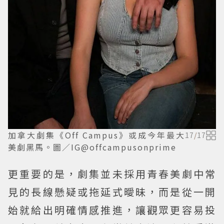
加拿大劇集《Off Campus》或成今年最大
17
/
17
美劇黑馬。圖／IG@offcampusonprime
更重要的是，劇集並未採用青春美劇中常
見的長線懸疑或拖延式曖昧，而是從一開
始就給出明確情感推進，讓觀眾更容易投