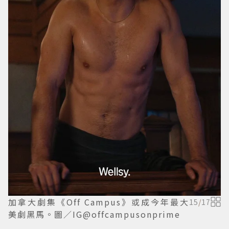
加拿大劇集《Off Campus》或成今年最大
15
/
17
美劇黑馬。圖／IG@offcampusonprime