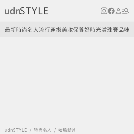
最新
時尚名人
流行穿搭
美妝保養
好時光
賞珠寶
品味
udnSTYLE
時尚名人
哈燒新片