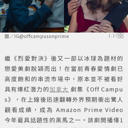
圖／IG@offcampusonprime
1
/
17
繼《烈愛對決》後又一部以冰球為題材的
戀愛美劇脫穎而出！在當前青春愛情劇已
高度飽和的串流市場中，原本並不被看好
具有爆紅潛力的
加拿大
劇集《Off Campu
s》，在上線後迅速翻轉外界預期衝出驚人
觀看成績，成為 Amazon Prime Video
今年最具話題性的黑馬之一。該劇開播僅1